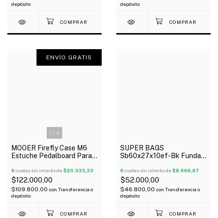
depósito
depósito
ENVÍO GRATIS
1
/
4
MOOER Firefly Case M6
SUPER BAGS
Estuche Pedalboard Para 6
Sb60x27x10ef-Bk Funda
Pedales Micro Series
Para Pedaleras
Oferta!
6
cuotas sin interés de
$20.333,33
Multiefectos Acolchada
6
cuotas sin interés de
$8.666,67
10Mm
$122.000,00
$52.000,00
$109.800,00
$46.800,00
con
Transferencia o
con
Transferencia o
depósito
depósito