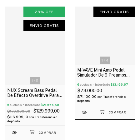
28
%
OFF
ENVÍO GRATIS
ENVÍO GRATIS
1
/
4
M-VAVE Mini Amp Pedal
Simulador De 9 Preamps
Para Guitarra
1
/
5
6
cuotas sin interés de
$13.166,67
NUX Scream Bass Pedal
$79.000,00
De Efecto Overdrive Para
$71.100,00
con
Transferencia o
Bajo Outlet!
depósito
6
cuotas sin interés de
$21.666,50
$129.999,00
$179.999,00
$116.999,10
con
Transferencia o
depósito