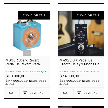
ENVÍO GRATIS
ENVÍO GRATIS
1
/
2
1
/
5
MOOER Spark Reverb
M-VAVE Dig Pedal De
Pedal De Reverb Para
Efecto Delay 9 Modos Para
Guitarra Oferta!
Guitarra Y Bajo
6
cuotas sin interés de
$26.833,33
6
cuotas sin interés de
$12.333,33
$161.000,00
$74.000,00
$144.900,00
$66.600,00
con
Transferencia o
con
Transferencia o
depósito
depósito