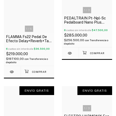
1
/
3
PEDALTRAIN Pt-Npl-Sc
Pedalboard Nano Plus
46X13 Cm Funda Flat
1
/
6
Oferta!
6
cuotas sin interés de
$47.500,00
$285.000,00
FLAMMA Fs22 Pedal De
$256.500,00
con
Transferencia o
Efecto Delay+Reverb+Tap
depósito
Tempo+Freeze
Trail+Stereo
6
cuotas sin interés de
$36.500,00
$219.000,00
$197.100,00
con
Transferencia o
depósito
ENVÍO GRATIS
ENVÍO GRATIS
1
/
3