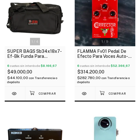
1
/
4
1
/
9
SUPER BAGS Sb34x18x7-
FLAMMA Fv01 Pedal De
Ef-Bk Funda Para
Efecto Para Voces Auto-
Pedaleras Multiefectos
Tune+Reverb+Delay
Acolchada 10Mm
6
cuotas sin interés de
$8.166,67
6
cuotas sin interés de
$52.366,67
$49.000,00
$314.200,00
$44.100,00
$282.780,00
con
Transferencia o
con
Transferencia o
depósito
depósito