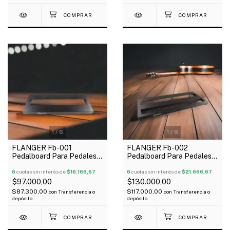
1
/
6
1
/
6
FLANGER Fb-001
FLANGER Fb-002
Pedalboard Para Pedales
Pedalboard Para Pedales
38X15X3 Cm Incluye
51X21X3 Cm Incluye Funda
Funda
6
cuotas sin interés de
$16.166,67
6
cuotas sin interés de
$21.666,67
$97.000,00
$130.000,00
$87.300,00
$117.000,00
con
Transferencia o
con
Transferencia o
depósito
depósito