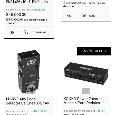
Sb31x26x10ef-Bk Funda
$63.720,00
con
Transferencia o
Para Pedaleras
depósito
Multiefectos Acolchada
6
cuotas sin interés de
$8.166,67
10Mm
$49.000,00
$44.100,00
con
Transferencia o
depósito
ENVÍO GRATIS
1
/
4
1
/
3
KOKKO Power Fuente
M-VAVE Aby Pedal
Multiple Para Pedales
Selector De Linea A/B/ Ayb
9V/500Ma 12V/100Ma
Para Guitarra Bajo
18V/100Ma
6
cuotas sin interés de
$15.716,67
6
cuotas sin interés de
$5.833,33