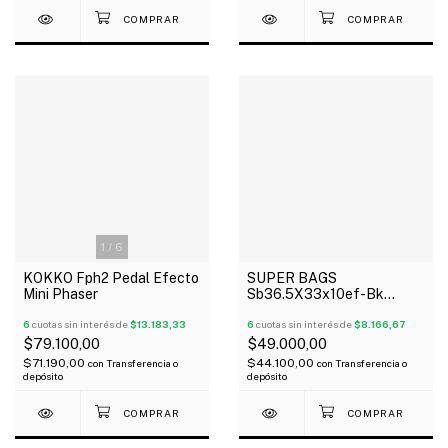
1
/
6
KOKKO Fph2 Pedal Efecto
SUPER BAGS
Mini Phaser
Sb36.5X33x10ef-Bk
Funda Para Pedaleras
6
cuotas sin interés de
$13.183,33
Multiefectos Acolchada
6
cuotas sin interés de
$8.166,67
10Mm
$79.100,00
$49.000,00
$71.190,00
$44.100,00
con
Transferencia o
con
Transferencia o
depósito
depósito