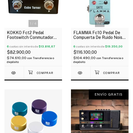
1
/
4
1
/
4
KOKKO Fct2 Pedal
FLAMMA Fc10 Pedal De
Footswitch Conmutador
Compuerta De Ruido Noise
Wireless
Gate Mini
6
cuotas sin interés de
$13.816,67
6
cuotas sin interés de
$19.350,00
$82.900,00
$116.100,00
$74.610,00
$104.490,00
con
Transferencia o
con
Transferencia o
depósito
depósito
ENVÍO GRATIS