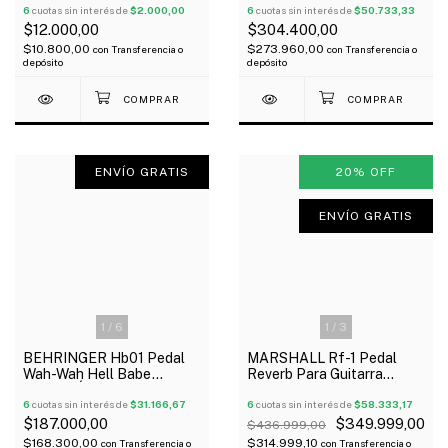
6
cuotas sin interés de
$2.000,00
6
cuotas sin interés de
$50.733,33
$12.000,00
$304.400,00
$10.800,00
$273.960,00
con
Transferencia o
con
Transferencia o
depósito
depósito
ENVÍO GRATIS
20
%
OFF
ENVÍO GRATIS
1
/
6
1
/
3
BEHRINGER Hb01 Pedal
MARSHALL Rf-1 Pedal
Wah-Wah Hell Babe
Reverb Para Guitarra
Control Óptico Guitarra
Controles Multi-Mode
Oferta!
6
cuotas sin interés de
$31.166,67
Oferta!
6
cuotas sin interés de
$58.333,17
$187.000,00
$349.999,00
$436.999,00
$168.300,00
$314.999,10
con
Transferencia o
con
Transferencia o