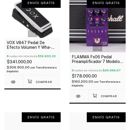
ENVÍO GRATIS
ENVÍO GRATIS
1
/
4
VOX V847 Pedal De
Efecto Volumen Y Wha-
1
/
6
Wha + Funda Oferta!
6
cuotas sin interés de
$56.833,33
FLAMMA Fs06 Pedal
Preamplificador 7 Modelos
$341.000,00
De 2 Canales Gabinetes
$306.900,00
con
Transferencia o
6
cuotas sin interés de
$29.666,67
depósito
$178.000,00
$160.200,00
con
Transferencia o
depósito
ENVÍO GRATIS
ENVÍO GRATIS