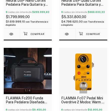
Neural DSP Nano Cortex
Neural DSP Quad Cortex
Pedalera Para Guitarra y
Pedalera Para Guitarra y
Bajo Oferta!
Bajo Oferta!
6
cuotas sin interés de
$299.999,83
6
cuotas sin interés de
$888.633,33
$1.799.999,00
$5.331.800,00
$1.619.999,10
$4.798.620,00
con
Transferencia o
con
Transferencia
depósito
o depósito
1
/
4
1
/
7
FLAMMA Fc200 Funda
FLAMMA Fc07 Pedal Mini
Para Pedalera Diseñada
Overdrive 2 Modos: Warm -
Para FX200, FX150,Fx100
Hot
6
cuotas sin interés de
$9.450,00
6
cuotas sin interés de
$12.900,00