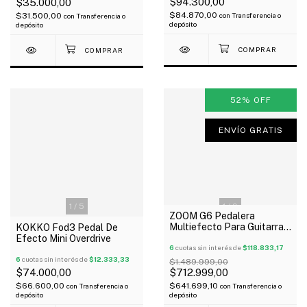
$94.300,00
$35.000,00
$84.870,00
con
Transferencia o
$31.500,00
con
Transferencia o
depósito
depósito
52
%
OFF
ENVÍO GRATIS
1
/
5
1
/
9
ZOOM G6 Pedalera
Multiefecto Para Guitarra
KOKKO Fod3 Pedal De
Interface Usb Outlet!
Efecto Mini Overdrive
6
cuotas sin interés de
$118.833,17
6
cuotas sin interés de
$12.333,33
$1.489.999,00
$74.000,00
$712.999,00
$66.600,00
$641.699,10
con
Transferencia o
con
Transferencia o
depósito
depósito