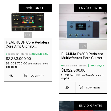
ENVÍO GRATIS
ENVÍO GRATIS
1
/
3
HEADRUSH Core Pedalera
Core Amp Cloning
1
/
5
Autotune Oferta!
FLAMMA Fx200 Pedalera
6
cuotas sin interés de
$372.166,67
Multiefectos Para Guitarra
$2.233.000,00
Ir´S Green
$2.009.700,00
con
Transferencia
6
cuotas sin interés de
$170.466,67
o depósito
$1.022.800,00
$920.520,00
con
Transferencia o
depósito
ENVÍO GRATIS