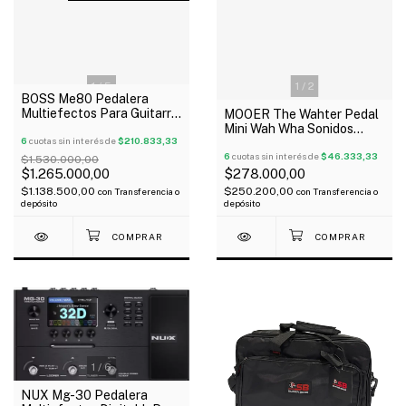
1
/
5
1
/
2
BOSS Me80 Pedalera
Multiefectos Para Guitarra
MOOER The Wahter Pedal
Oferta!
Mini Wah Wha Sonidos
6
cuotas sin interés de
$210.833,33
Clásicos Oferta!
6
cuotas sin interés de
$46.333,33
$1.530.000,00
$1.265.000,00
$278.000,00
$1.138.500,00
$250.200,00
con
Transferencia o
con
Transferencia o
depósito
depósito
1
/
6
NUX Mg-30 Pedalera