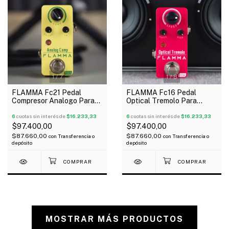
1
/
7
1
/
8
FLAMMA Fc21 Pedal
FLAMMA Fc16 Pedal
Compresor Analogo Para
Optical Tremolo Para
Guitarra
Guitarra
6
cuotas sin interés de
$16.233,33
6
cuotas sin interés de
$16.233,33
$97.400,00
$97.400,00
$87.660,00
$87.660,00
con
Transferencia o
con
Transferencia o
depósito
depósito
MOSTRAR MÁS PRODUCTOS