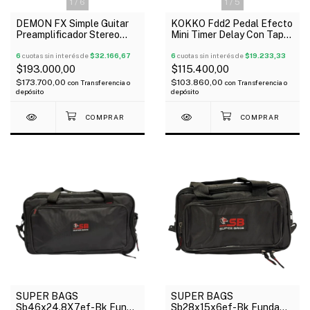
1
/
5
1
/
6
KOKKO Fdd2 Pedal Efecto
DEMON FX Simple Guitar
Mini Timer Delay Con Tap
Preamplificador Stereo
Tempo
Para Guitarra Simulador
6
cuotas sin interés de
$19.233,33
6
cuotas sin interés de
$32.166,67
$115.400,00
$193.000,00
$103.860,00
$173.700,00
con
Transferencia o
con
Transferencia o
depósito
depósito
SUPER BAGS
SUPER BAGS
Sb46x24.8X7ef-Bk Funda
Sb28x15x6ef-Bk Funda