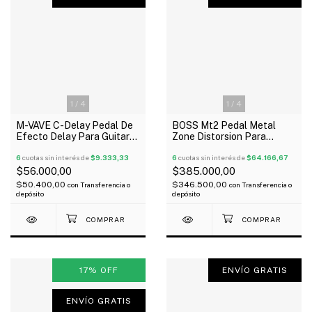
1
/
4
1
/
4
M-VAVE C-Delay Pedal De
BOSS Mt2 Pedal Metal
Efecto Delay Para Guitarra
Zone Distorsion Para
Y Bajo
Guitarra Bajo Oferta!
6
cuotas sin interés de
$9.333,33
6
cuotas sin interés de
$64.166,67
$56.000,00
$385.000,00
$50.400,00
$346.500,00
con
Transferencia o
con
Transferencia o
depósito
depósito
17
%
OFF
ENVÍO GRATIS
ENVÍO GRATIS