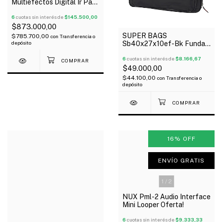
Multiefectos Digital Ir Para
Guitarra Pedal Expresion
Oferta!
6
cuotas sin interés de
$145.500,00
$873.000,00
SUPER BAGS
$785.700,00
con
Transferencia o
depósito
Sb40x27x10ef-Bk Funda
Para Pedaleras
Multiefectos Acolchada
6
cuotas sin interés de
$8.166,67
10Mm
$49.000,00
$44.100,00
con
Transferencia o
depósito
16
%
OFF
ENVÍO GRATIS
1
/
2
NUX Pml-2 Audio Interface
Mini Looper Oferta!
6
cuotas sin interés de
$9.333,33