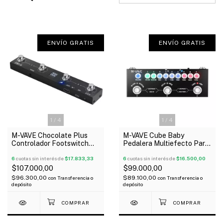
ENVÍO GRATIS
ENVÍO GRATIS
1
/
4
1
/
4
M-VAVE Chocolate Plus
M-VAVE Cube Baby
Controlador Footswitch
Pedalera Multiefecto Para
MIDI
Guitarra Usb Simulador
6
cuotas sin interés de
$17.833,33
Amps Irs
6
cuotas sin interés de
$16.500,00
$107.000,00
$99.000,00
$96.300,00
$89.100,00
con
Transferencia o
con
Transferencia o
depósito
depósito