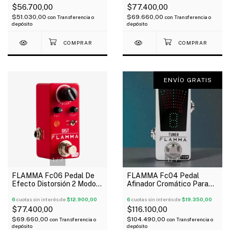
$56.700,00
$77.400,00
$51.030,00
$69.660,00
con
Transferencia o
con
Transferencia o
depósito
depósito
ENVÍO GRATIS
1
/
7
1
/
7
FLAMMA Fc06 Pedal De
FLAMMA Fc04 Pedal
Efecto Distorsión 2 Modos
Afinador Cromático Para
Hig Peak - Low Peak
Guitarra eléctrica o Bajo
6
cuotas sin interés de
$12.900,00
6
cuotas sin interés de
$19.350,00
$77.400,00
$116.100,00
$69.660,00
$104.490,00
con
Transferencia o
con
Transferencia o
depósito
depósito