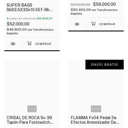
$56.000,00
$67.000,00
SUPER BAGS
Sb63.5X33x10.5Ef-Bk
$50.400,00
con
Transferencia o
depósito
Funda Para Pedaleras
Multiefectos Acolchada
6
cuotas sin interés de
$8.666,67
10Mm
$52.000,00
$46.800,00
con
Transferencia o
depósito
ENVÍO GRATIS
1
/
3
1
/
10
CRISAL DE ROCA Sv-39
FLAMMA Fv04 Pedal De
Tapón Para Footswitch
Efectos Armonizador De
Pedales X 5 Unidades
Voz Reverb + 48V