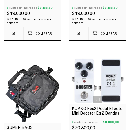
Para Pedaleras
Para Pedaleras
Multiefectos Acolchada
6
cuotas sin interés de
$8.166,67
Multiefectos Acolchada
6
cuotas sin interés de
$8.166,67
10Mm
10Mm
$49.000,00
$49.000,00
$44.100,00
$44.100,00
con
Transferencia o
con
Transferencia o
depósito
depósito
1
/
3
KOKKO Fbs2 Pedal Efecto
Mini Booster Eq 2 Bandas
6
cuotas sin interés de
$11.800,00
SUPER BAGS
$70.800,00