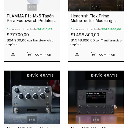
1
/
3
1
/
10
FLAMMA Fft-Mx5 Tapón
Headrush Flex Prime
Para Footswitch Pedales X
Multiefectos Modeling
5 Unidades
pantalla táctil Bluetooth
6
cuotas sin interés de
$4.616,67
Wi-Fi
6
cuotas sin interés de
$249.800,00
$27.700,00
$1.498.800,00
$24.930,00
$1.348.920,00
con
Transferencia o
con
Transferencia o
depósito
depósito
ENVÍO GRATIS
ENVÍO GRATIS
1
/
8
1
/
8