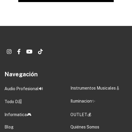
Navegación
Instrumentos Musicales🎸
Audio Profesional🔊
Iluminacion✨
Todo DJ🎚️
Informatica🎮
OUTLET💰
Blog
Quiénes Somos