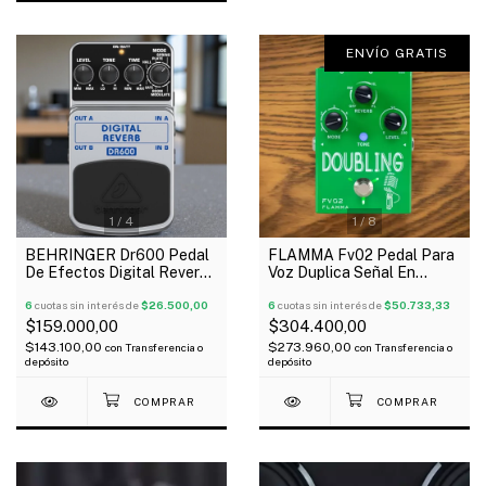
ENVÍO GRATIS
1
/
4
1
/
8
BEHRINGER Dr600 Pedal
FLAMMA Fv02 Pedal Para
De Efectos Digital Reverb
Voz Duplica Señal En
Stéreo Guitarra Bajo
Octava + Reverb Coros
6
cuotas sin interés de
$26.500,00
6
cuotas sin interés de
$50.733,33
$159.000,00
$304.400,00
$143.100,00
$273.960,00
con
Transferencia o
con
Transferencia o
depósito
depósito