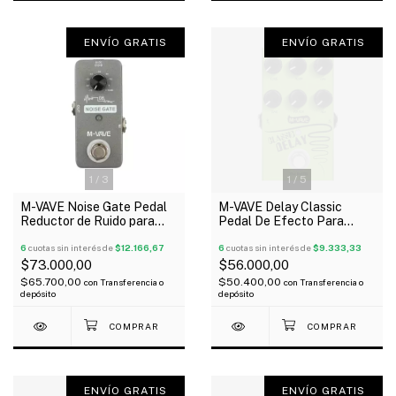
ENVÍO GRATIS
ENVÍO GRATIS
1
/
3
1
/
5
M-VAVE Noise Gate Pedal
M-VAVE Delay Classic
Reductor de Ruido para
Pedal De Efecto Para
Guitarra y Bajo
Guitarra Y Bajo
6
cuotas sin interés de
$12.166,67
6
cuotas sin interés de
$9.333,33
$73.000,00
$56.000,00
$65.700,00
$50.400,00
con
Transferencia o
con
Transferencia o
depósito
depósito
ENVÍO GRATIS
ENVÍO GRATIS