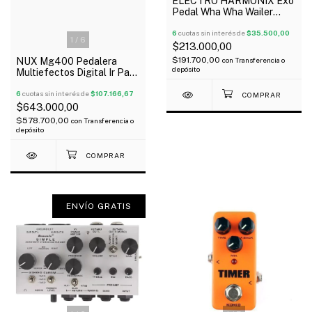
ELECTRO HARMONIX Exo
Pedal Wha Wha Wailer
Wailer Para Guitarra
Oferta!
6
cuotas sin interés de
$35.500,00
1
/
6
$213.000,00
$191.700,00
NUX Mg400 Pedalera
con
Transferencia o
depósito
Multiefectos Digital Ir Para
Guitarra Pedal Expresion
Oferta!
6
cuotas sin interés de
$107.166,67
$643.000,00
$578.700,00
con
Transferencia o
depósito
ENVÍO GRATIS