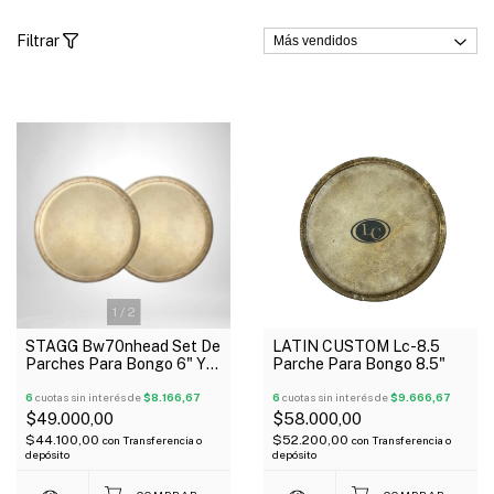
Filtrar
1
/
2
STAGG Bw70nhead Set De
LATIN CUSTOM Lc-8.5
Parches Para Bongo 6" Y
Parche Para Bongo 8.5"
7"
6
cuotas sin interés de
$8.166,67
6
cuotas sin interés de
$9.666,67
$49.000,00
$58.000,00
$44.100,00
$52.200,00
con
Transferencia o
con
Transferencia o
depósito
depósito