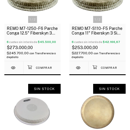
1
/
2
1
/
2
REMO M7-1250-F6 Parche
REMO M7-S110-F5 Parche
Conga 12.5" Fiberskyn 3
Conga 11" Fiberskyn 3 Simil
Simil Cuero 1 Capa Rugosa
Cuero 1 Capa Rugosa
6
cuotas sin interés de
$45.500,00
6
cuotas sin interés de
$42.166,67
$273.000,00
$253.000,00
$245.700,00
$227.700,00
con
Transferencia o
con
Transferencia o
depósito
depósito
SIN STOCK
SIN STOCK