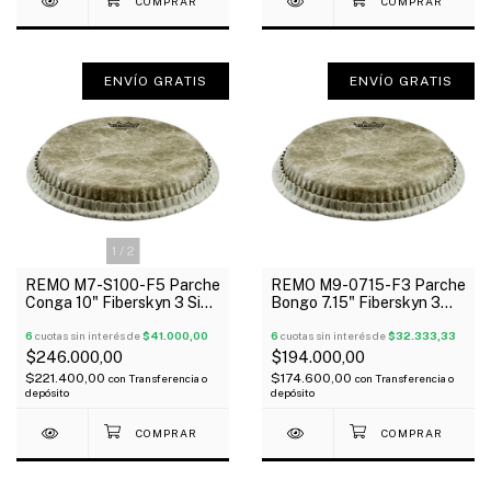
ENVÍO GRATIS
ENVÍO GRATIS
1
/
2
REMO M7-S100-F5 Parche
REMO M9-0715-F3 Parche
Conga 10" Fiberskyn 3 Simil
Bongo 7.15" Fiberskyn 3
Cuero 1 Capa Rugosa
Simil Cuero 1 Capa Rugosa
6
cuotas sin interés de
$41.000,00
6
cuotas sin interés de
$32.333,33
$246.000,00
$194.000,00
$221.400,00
$174.600,00
con
Transferencia o
con
Transferencia o
depósito
depósito