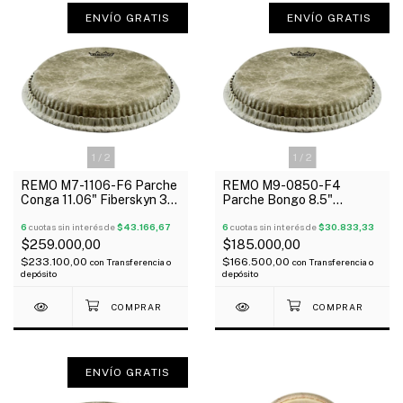
ENVÍO GRATIS
ENVÍO GRATIS
1
/
2
1
/
2
REMO M7-1106-F6 Parche
REMO M9-0850-F4
Conga 11.06" Fiberskyn 3
Parche Bongo 8.5"
Simil Cuero 1 Capa Rugosa
Fiberskyn 3 Simil Cuero 1
6
cuotas sin interés de
$43.166,67
Capa Rugosa
6
cuotas sin interés de
$30.833,33
$259.000,00
$185.000,00
$233.100,00
$166.500,00
con
Transferencia o
con
Transferencia o
depósito
depósito
ENVÍO GRATIS