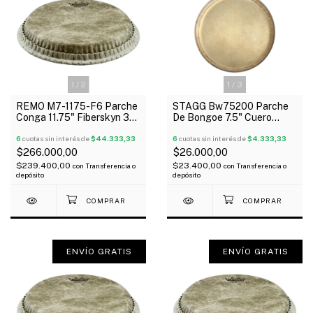
1
/
2
1
/
3
REMO M7-1175-F6 Parche
STAGG Bw75200 Parche
Conga 11.75" Fiberskyn 3
De Bongoe 7.5" Cuero
Simil Cuero 1 Capa Rugosa
Sintético
6
cuotas sin interés de
$44.333,33
6
cuotas sin interés de
$4.333,33
$266.000,00
$26.000,00
$239.400,00
$23.400,00
con
Transferencia o
con
Transferencia o
depósito
depósito
ENVÍO GRATIS
ENVÍO GRATIS