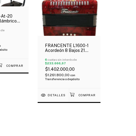
-At-20
lámbrico
cordeón
s de
FRANCENTE L1600-1
n
pósito
Acordeón 8 Bajos 21
Botones Con Funda
Mochila Oferta!
6
cuotas sin interés de
$233.666,67
$1.402.000,00
$1.261.800,00
con
Transferencia o depósito
DETALLES