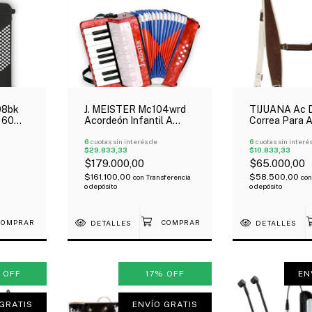
08bk
J. MEISTER Mc104wrd
TIJUANA Ac D
 60
Acordeón Infantil A
Correa Para 
5
Piano 8 Bajos 17 Teclas
Sujeción Esp
Rojo
6
cuotas sin interés de
Carpincho Ec
6
cuotas sin interé
$29.833,33
$10.833,33
$179.000,00
$65.000,00
$161.100,00
$58.500,00
con
Transferencia
con
o depósito
o depósito
DETALLES
DETALLES
%
OFF
17
%
OFF
EN
GRATIS
ENVÍO GRATIS