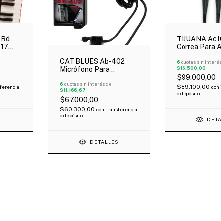
 Rd
TIJUANA Ac1
 17
Correa Para 
on
Eco Cuero Ne
CAT BLUES Ab-402
6
cuotas sin interé
$16.500,00
Micrófono Para
Acordeón 2 Micrófonos
$99.000,00
6
cuotas sin interés de
$89.100,00
ferencia
con
$11.166,67
o depósito
$67.000,00
$60.300,00
con
Transferencia
o depósito
S
DET
DETALLES