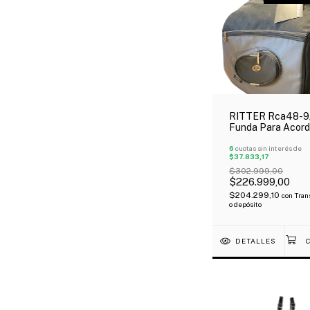
RITTER Rca48-9
Funda Para Acor
48 Bajos Color
Negro/Gris Oferta
6
cuotas sin interés de
$37.833,17
$302.999,00
$226.999,00
$204.299,10
con
Tran
o depósito
DETALLES