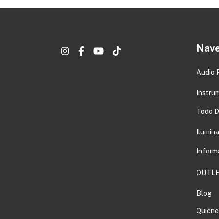
Nave
Audio 
Instru
Todo DJ
Ilumin
Inform
OUTLE
Blog
Quiéne