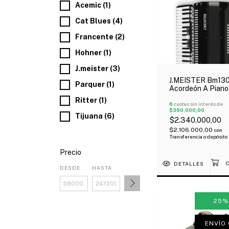
Acemic (1)
Cat Blues (4)
Francente (2)
Hohner (1)
J.meister (3)
J.MEISTER Bm13
Parquer (1)
Acordeón A Piano
Bajos 34 Teclas 
Ritter (1)
Registros Negro
6
cuotas sin interés de
$390.000,00
Estuche Correa
Tijuana (6)
$2.340.000,00
$2.106.000,00
con
Transferencia o depósito
Precio
DETALLES
DESDE
HASTA
25
ENVÍO 