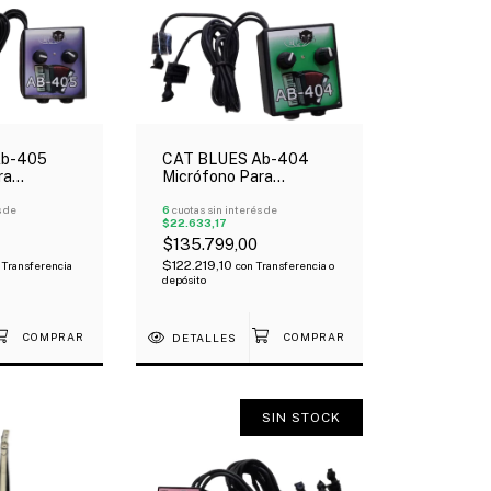
Ab-405
CAT BLUES Ab-404
ra
Micrófono Para
icrófonos
Acordeón 2 Micrófonos
De Volumen
s de
Con Control De Volumen
6
cuotas sin interés de
$22.633,17
$135.799,00
$122.219,10
Transferencia
con
Transferencia o
depósito
DETALLES
SIN STOCK