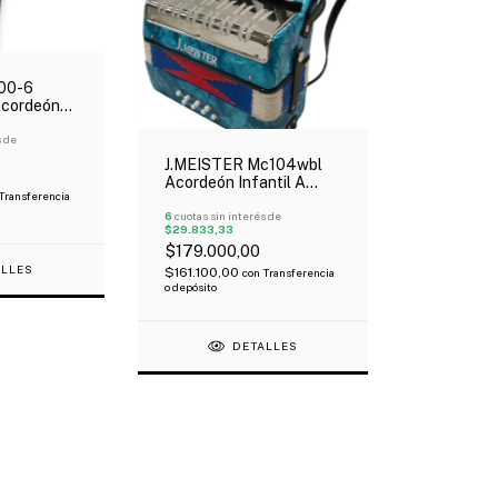
00-6
Acordeón
gro
s de
J.MEISTER Mc104wbl
Acordeón Infantil A
Transferencia
Piano 8 Bajos 17 Teclas
Azul Oferta!
6
cuotas sin interés de
$29.833,33
$179.000,00
ALLES
$161.100,00
con
Transferencia
o depósito
DETALLES