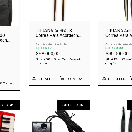
TIJUANA Ac350-3
TIJUANA Ac2
00
Correa Para Acordeón
Correa Para 
deón
Eco Cuero Carpincho
Cuero Negro 
chila
6
cuotas sin interés de
6
cuotas sin interé
$9.666,67
$16.500,00
!
$58.000,00
$99.000,00
$52.200,00
$89.100,00
con
Transferencia
con
o depósito
o depósito
DETALLES
DETALLES
 STOCK
SIN STOCK