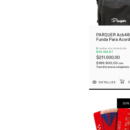
PARQUER Acb48
Funda Para Acor
48 Bajos Tipo Mo
Reforzada Oferta
6
cuotas sin interés de
$35.166,67
$211.000,00
$189.900,00
con
Transferencia o depósito
DETALLES
SIN