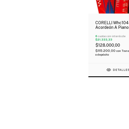
CORELLI Whc104
Acordeón A Piano
Teclas 8 Bajos C
Correa Roja
6
cuotas sin interés de
$21.333,33
$128.000,00
$115.200,00
con
Trans
o depósito
DETALLE