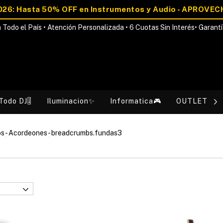
 Todo el País • Atención Personalizada • 6 Cuotas Sin Interés• Garantí
Todo DJ🎚️
Iluminacion✨
Informatica🎮
OUTLET💰
os
-
Acordeones
-
breadcrumbs.fundas3