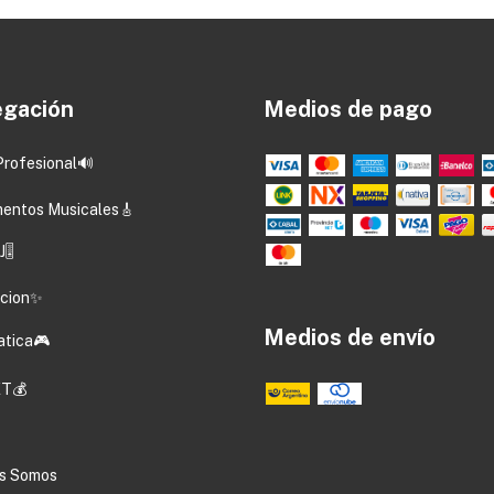
gación
Medios de pago
Profesional🔊
mentos Musicales🎸
🎚️
acion✨
Medios de envío
atica🎮
T💰
s Somos