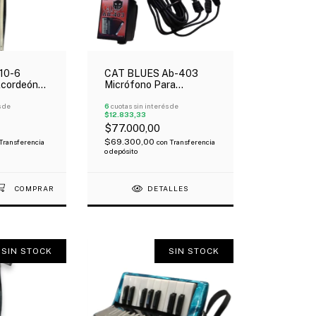
10-6
CAT BLUES Ab-403
Acordeón
Micrófono Para
Y Blanco
Acordeón 3 Micrófonos
s de
6
cuotas sin interés de
$12.833,33
$77.000,00
$69.300,00
Transferencia
con
Transferencia
o depósito
DETALLES
SIN STOCK
SIN STOCK