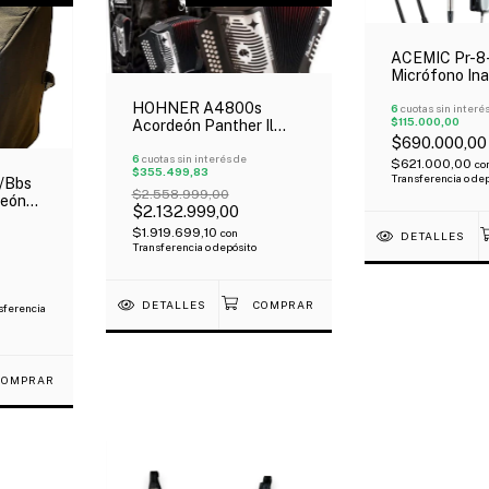
ACEMIC Pr-8
Micrófono Ina
Doble Para A
HOHNER A4800s
6
cuotas sin interé
$115.000,00
Acordeón Panther Il
$690.000,00
Negro 12 Bajos 31
Botones Correa Oferta!
6
cuotas sin interés de
$621.000,00
co
$355.499,83
Transferencia o de
/Bbs
$2.558.999,00
deón
$2.132.999,00
$1.919.699,10
con
!
DETALLES
Transferencia o depósito
DETALLES
sferencia