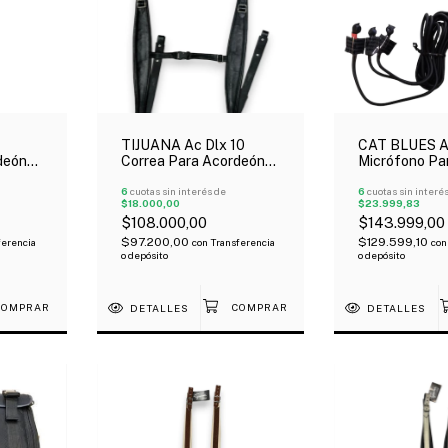
TIJUANA Ac Dlx 10
CAT BLUES 
deón
Correa Para Acordeón
Micrófono Pa
Y
Con Sujeción Espalda
Acordeón 3 M
Negro Cuero
6
cuotas sin interés de
Con Control 
6
cuotas sin interé
$18.000,00
$23.999,83
$108.000,00
$143.999,00
$97.200,00
$129.599,10
ferencia
con
Transferencia
con
o depósito
o depósito
DETALLES
DETALLES