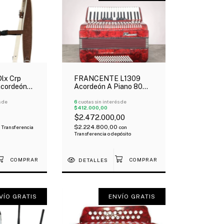
lx Crp
FRANCENTE L1309
Acordeón
Acordeón A Piano 80
alda
Bajos 37 Teclas 7
ocuero
s de
Registros Estuche
6
cuotas sin interés de
$412.000,00
Correa
$2.472.000,00
$2.224.800,00
Transferencia
con
Transferencia o depósito
DETALLES
VÍO GRATIS
ENVÍO GRATIS