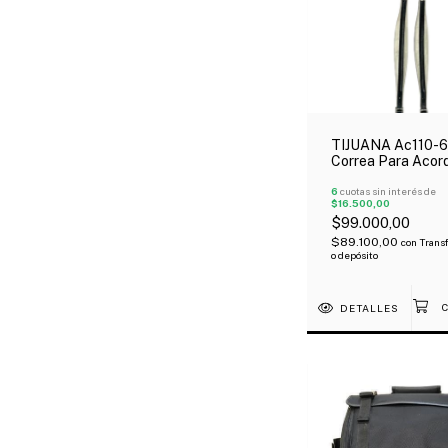
TIJUANA Ac110-6
Correa Para Acor
Eco Cuero Negro 
Blanco
6
cuotas sin interés de
$16.500,00
$99.000,00
$89.100,00
con
Trans
o depósito
DETALLES