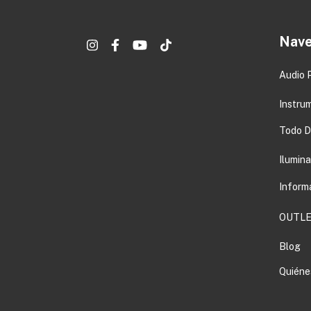
Nave
Audio 
Instru
Todo DJ
Ilumin
Inform
OUTLE
Blog
Quiéne