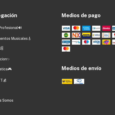
gación
Medios de pago
Profesional🔊
mentos Musicales🎸
🎚️
acion✨
Medios de envío
atica🎮
T💰
s Somos