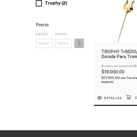
Trophy (2)
Precio
DESDE
HASTA
TROPHY Tr9500g
Dorada Para Tro
Derecha 4"
6
cuotas sin interés de
$
$19.000,00
$17.100,00
con
Transfe
depósito
DETALLES