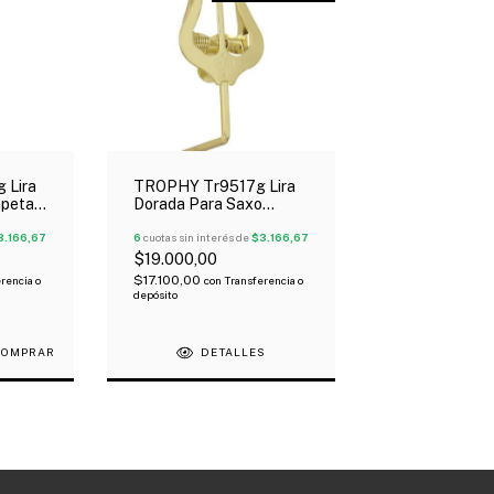
 Lira
TROPHY Tr9517g Lira
mpeta
Dorada Para Saxo
Oferta!
3.166,67
6
cuotas sin interés de
$3.166,67
$19.000,00
$17.100,00
rencia o
con
Transferencia o
depósito
DETALLES