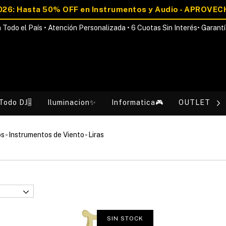
 Todo el País • Atención Personalizada • 6 Cuotas Sin Interés• Garantí
Todo DJ🎚️
Iluminacion✨
Informatica🎮
OUTLET💰
os
-
Instrumentos de Viento
-
Liras
SIN STOCK