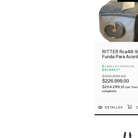
RITTER Rca48-9
Funda Para Acor
48 Bajos Color
Negro/Gris Oferta
6
cuotas sin interés de
$37.833,17
$302.999,00
$226.999,00
$204.299,10
con
Tran
o depósito
DETALLES