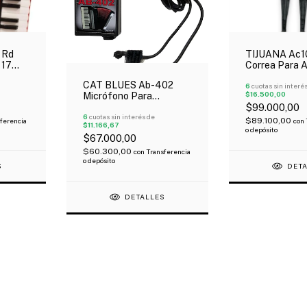
 Rd
TIJUANA Ac1
 17
Correa Para 
on
Eco Cuero Ne
CAT BLUES Ab-402
6
cuotas sin interé
$16.500,00
Micrófono Para
Acordeón 2 Micrófonos
$99.000,00
6
cuotas sin interés de
$89.100,00
ferencia
con
$11.166,67
o depósito
$67.000,00
$60.300,00
con
Transferencia
o depósito
S
DET
DETALLES