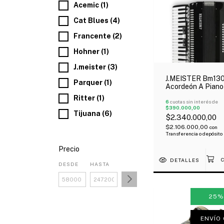
Acemic (1)
Cat Blues (4)
Francente (2)
Hohner (1)
J.meister (3)
J.MEISTER Bm13
Parquer (1)
Acordeón A Piano
Bajos 34 Teclas 
Ritter (1)
Registros Negro
6
cuotas sin interés de
$390.000,00
Estuche Correa
Tijuana (6)
$2.340.000,00
$2.106.000,00
con
Transferencia o depósito
Precio
DETALLES
DESDE
HASTA
25
ENVÍO 