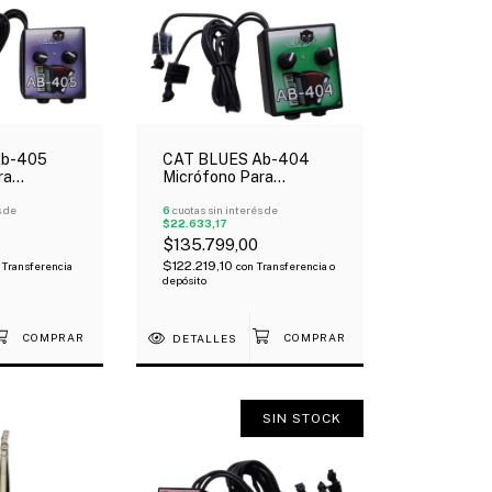
Ab-405
CAT BLUES Ab-404
ra
Micrófono Para
icrófonos
Acordeón 2 Micrófonos
De Volumen
s de
Con Control De Volumen
6
cuotas sin interés de
$22.633,17
$135.799,00
$122.219,10
Transferencia
con
Transferencia o
depósito
DETALLES
SIN STOCK