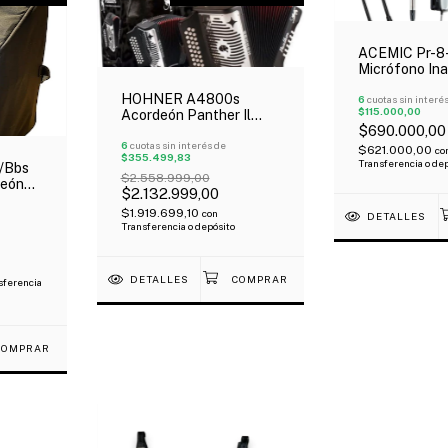
ACEMIC Pr-8
Micrófono Ina
Doble Para A
HOHNER A4800s
6
cuotas sin interé
$115.000,00
Acordeón Panther Il
$690.000,00
Negro 12 Bajos 31
Botones Correa Oferta!
6
cuotas sin interés de
$621.000,00
co
$355.499,83
Transferencia o de
/Bbs
$2.558.999,00
deón
$2.132.999,00
$1.919.699,10
con
!
DETALLES
Transferencia o depósito
DETALLES
sferencia