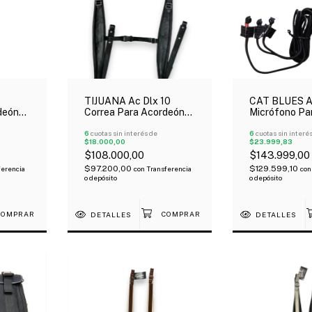
TIJUANA Ac Dlx 10
CAT BLUES 
deón
Correa Para Acordeón
Micrófono Pa
Y
Con Sujeción Espalda
Acordeón 3 M
Negro Cuero
6
cuotas sin interés de
Con Control 
6
cuotas sin interé
$18.000,00
$23.999,83
$108.000,00
$143.999,00
$97.200,00
$129.599,10
ferencia
con
Transferencia
con
o depósito
o depósito
DETALLES
DETALLES