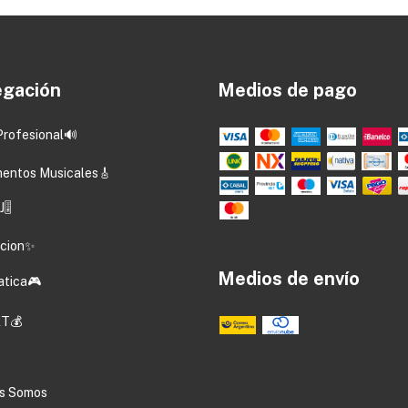
gación
Medios de pago
Profesional🔊
mentos Musicales🎸
🎚️
acion✨
Medios de envío
atica🎮
T💰
s Somos