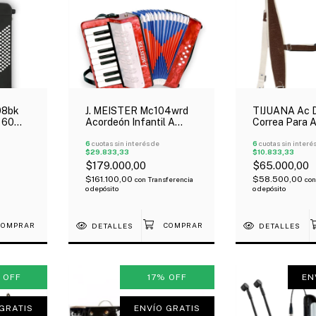
08bk
J. MEISTER Mc104wrd
TIJUANA Ac D
 60
Acordeón Infantil A
Correa Para 
5
Piano 8 Bajos 17 Teclas
Sujeción Esp
Rojo
6
cuotas sin interés de
Carpincho Ec
6
cuotas sin interé
$29.833,33
$10.833,33
$179.000,00
$65.000,00
$161.100,00
$58.500,00
con
Transferencia
con
o depósito
o depósito
DETALLES
DETALLES
%
OFF
17
%
OFF
EN
GRATIS
ENVÍO GRATIS