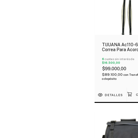
TIJUANA Ac110-6
Correa Para Acor
Eco Cuero Negro 
Blanco
6
cuotas sin interés de
$16.500,00
$99.000,00
$89.100,00
con
Trans
o depósito
DETALLES