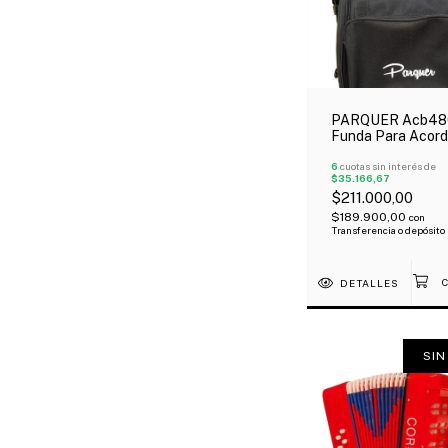
PARQUER Acb48
Funda Para Acor
48 Bajos Tipo Mo
Reforzada Oferta
6
cuotas sin interés de
$35.166,67
$211.000,00
$189.900,00
con
Transferencia o depósito
DETALLES
SIN