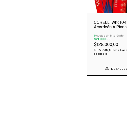
CORELLI Whc104
Acordeón A Piano
Teclas 8 Bajos C
Correa Roja
6
cuotas sin interés de
$21.333,33
$128.000,00
$115.200,00
con
Trans
o depósito
DETALLE