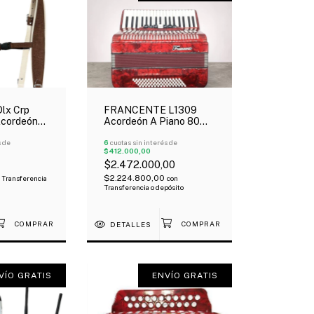
lx Crp
FRANCENTE L1309
Acordeón
Acordeón A Piano 80
alda
Bajos 37 Teclas 7
ocuero
s de
Registros Estuche
6
cuotas sin interés de
$412.000,00
Correa
$2.472.000,00
$2.224.800,00
Transferencia
con
Transferencia o depósito
DETALLES
VÍO GRATIS
ENVÍO GRATIS