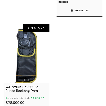
depósito
DETALLES
SIN STOCK
1
/
3
WARWICK Rb22595b
Funda Rockbag Para
Palillos Con Divisiones
Internas
6
cuotas sin interés de
$4.666,67
$28.000,00