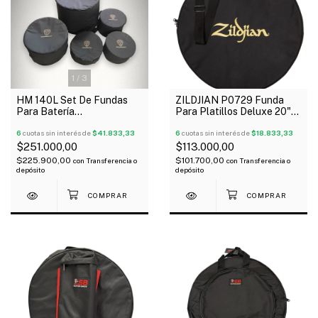
1
/
3
HM 140L Set De Fundas
ZILDJIAN P0729 Funda
Para Batería
Para Platillos Deluxe 20"
12+13+14+16+22"
Oferta!
6
cuotas sin interés de
$41.833,33
6
cuotas sin interés de
$18.833,33
$251.000,00
$113.000,00
$225.900,00
$101.700,00
con
Transferencia o
con
Transferencia o
depósito
depósito