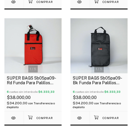
1
/
5
1
/
5
SUPER BAGS Sb05pa09-
SUPER BAGS Sb05pa09-
Rd Funda Para Palillos
Bk Funda Para Palillos
Profesional Acolchada
Profesional Acolchada
5Mm
6
cuotas sin interés de
$6.333,33
5Mm
6
cuotas sin interés de
$6.333,33
$38.000,00
$38.000,00
$34.200,00
$34.200,00
con
Transferencia o
con
Transferencia o
depósito
depósito