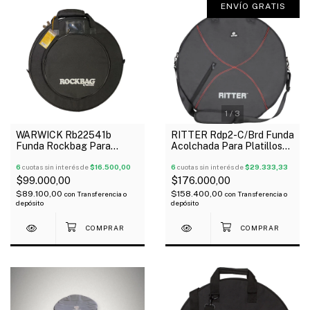
ENVÍO GRATIS
1
/
3
WARWICK Rb22541b
RITTER Rdp2-C/Brd Funda
Funda Rockbag Para
Acolchada Para Platillos
Platillo De 20" Acolchada
20" Oferta!
6
cuotas sin interés de
$16.500,00
6
cuotas sin interés de
$29.333,33
$99.000,00
$176.000,00
$89.100,00
$158.400,00
con
Transferencia o
con
Transferencia o
depósito
depósito