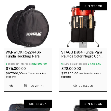
SIN STOCK
1
/
2
1
/
9
WARWICK Rb22446b
STAGG Ds04 Funda Para
Funda Rockbag Para
Palillos Color Negro Con
Redoblante 14" Reforzada
Agarre
Oferta!
6
cuotas sin interés de
$12.500,00
6
cuotas sin interés de
$4.666,67
$75.000,00
$28.000,00
$67.500,00
$25.200,00
con
Transferencia o
con
Transferencia o
depósito
depósito
DETALLES
SIN STOCK
SIN STOCK