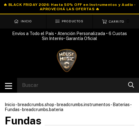
0
INICIO
PRODUCTOS
CARRITO
Envíos a Todo el País • Atención Personalizada • 6 Cuotas
Sin Interés• Garantía Oficial
Inicio
-
breadcrumbs.shop
-
breadcrumbs.instrumentos
-
Baterias
-
Fundas
-
breadcrumbs.bateria
Fundas