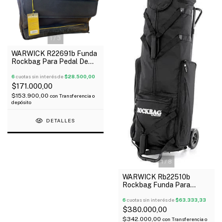
1
/
3
WARWICK R22691b Funda
Rockbag Para Pedal De
Bombo Doble Reforzada
Oferta!
6
cuotas sin interés de
$28.500,00
$171.000,00
$153.900,00
con
Transferencia o
depósito
DETALLES
1
/
8
WARWICK Rb22510b
Rockbag Funda Para
Fierros Hardware De
Batería Oferta!
6
cuotas sin interés de
$63.333,33
$380.000,00
$342.000,00
con
Transferencia o