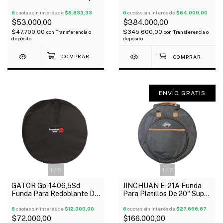
Acolchado 10Mm
Cuerpos 22 12 13 14 16"
6
cuotas sin interés de
$8.833,33
Oferta!
6
cuotas sin interés de
$64.000,00
$53.000,00
$384.000,00
$47.700,00
$345.600,00
con
Transferencia o
con
Transferencia o
depósito
depósito
ENVÍO GRATIS
1
/
5
1
/
7
GATOR Gp-1406,5Sd
JINCHUAN E-21A Funda
Funda Para Redoblante De
Para Platillos De 20" Super
14" X 6.5" Reforzada
Acolchada 30Mm Manijas
6
cuotas sin interés de
$12.000,00
6
cuotas sin interés de
$27.666,67
$72.000,00
$166.000,00