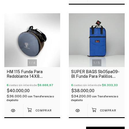
1
/
4
1
/
5
HM 115 Funda Para
SUPER BAGS Sb05pa09-
Redoblante 14X8
Bl Funda Para Palillos
Acolchada Tela Avion
Profesional Acolchada
6
cuotas sin interés de
$6.666,67
5Mm
6
cuotas sin interés de
$6.333,33
$40.000,00
$38.000,00
$36.000,00
$34.200,00
con
Transferencia o
con
Transferencia o
depósito
depósito