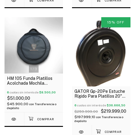
15
%
OFF
1
/
3
HM 105 Funda Platillos
Acolchada Mochila
Separadores Y Bolsillo 22"
GATOR Gp-20Pe Estuche
6
cuotas sin interés de
$8.500,00
Rígido Para Platillos 20"
$51.000,00
Pvc Manija Oferta!
$45.900,00
con
Transferencia o
6
cuotas sin interés de
$36.666,50
depósito
$219.999,00
$259.999,00
$197.999,10
con
Transferencia o
depósito