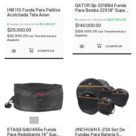
GATOR Gp-2218Bd Funda
HM 110 Funda Para Palillos
Para Bombo 22X18" Super
Acolchada Tela Avion
Acolchado Manija
6
cuotas sin interés de
$23.333,33
6
cuotas sin interés de
$4.166,67
$140.000,00
$25.000,00
$126.000,00
con
Transferencia o
depósito
$22.500,00
con
Transferencia o
depósito
1
/
2
STAGG Sdb1465e Funda
JINCHUAN E-23A Set De
Para Redoblante 14" Super
Fundas Para Batería 5