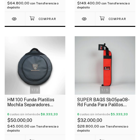
$64.800,00
$149.400,00
con
Transferencia o
con
Transferencia o
depósito
depósito
1
/
3
1
/
5
HM 100 Funda Platillos
SUPER BAGS Sb05pa08-
Mochila Separadores
Rd Funda Para Palillos
Bolsillo Exterior 20"
Acolchada 5Mm
6
cuotas sin interés de
$8.333,33
6
cuotas sin interés de
$5.333,33
$50.000,00
$32.000,00
$45.000,00
$28.800,00
con
Transferencia o
con
Transferencia o
depósito
depósito