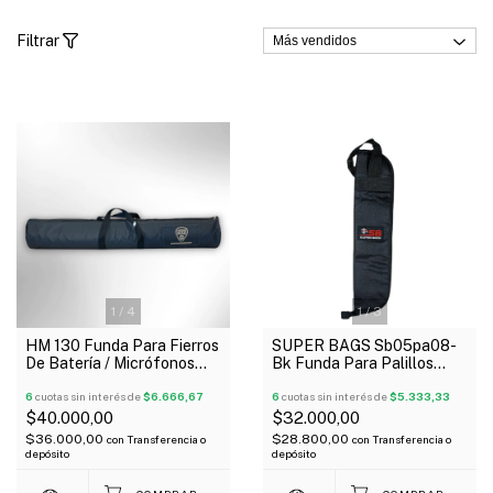
Filtrar
1
/
4
1
/
3
HM 130 Funda Para Fierros
SUPER BAGS Sb05pa08-
De Batería / Micrófonos
Bk Funda Para Palillos
Acolchada 118X30c
Acolchada 5Mm
6
cuotas sin interés de
$6.666,67
6
cuotas sin interés de
$5.333,33
$40.000,00
$32.000,00
$36.000,00
$28.800,00
con
Transferencia o
con
Transferencia o
depósito
depósito