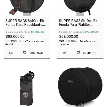
1
/
3
1
/
4
SUPER BAGS Sb10re-Bk
SUPER BAGS Sb10pl-Bk
Funda Para Redoblante
Funda Para Platillos
Acolchada 10Mm
Acolchada 10Mm
6
cuotas sin interés de
$11.333,33
6
cuotas sin interés de
$11.333,33
$68.000,00
$68.000,00
$61.200,00
$61.200,00
con
Transferencia o
con
Transferencia o
depósito
depósito
1
/
5