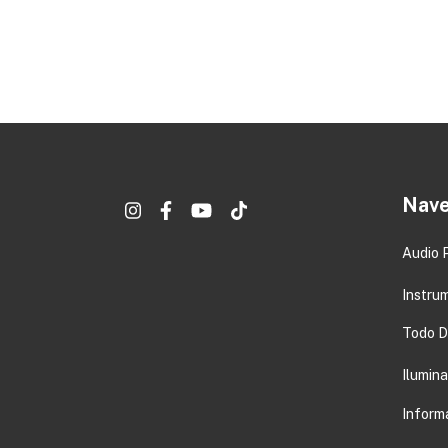
Nave
Audio 
Instru
Todo DJ
Ilumin
Inform