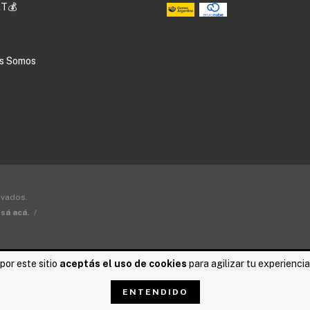
T💰
s Somos
rvados.
sá acá.
/
por este sitio
aceptás el uso de cookies
para agilizar tu experienci
ENTENDIDO