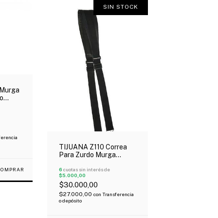
SIN STOCK
 Murga
o
ferencia
TIJUANA Z110 Correa
Para Zurdo Murga
Negro Acolchada
6
cuotas sin interés de
$5.000,00
$30.000,00
$27.000,00
con
Transferencia
o depósito