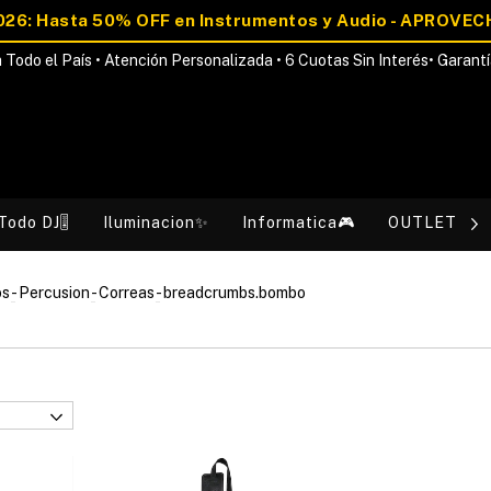
 Todo el País • Atención Personalizada • 6 Cuotas Sin Interés• Garantí
Todo DJ🎚️
Iluminacion✨
Informatica🎮
OUTLET💰
os
-
Percusion
-
Correas
-
breadcrumbs.bombo