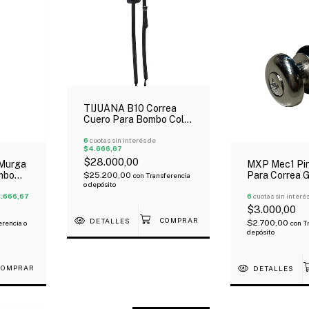
TIJUANA B10 Correa
Cuero Para Bombo Color
Negra
6
cuotas sin interés de
$4.666,67
$28.000,00
 Murga
MXP Mec1 Pi
mbo
Para Correa G
$25.200,00
con
Transferencia
o depósito
Unidad Crom
1.666,67
6
cuotas sin interé
$3.000,00
DETALLES
$2.700,00
erencia o
con
T
depósito
DETALLES