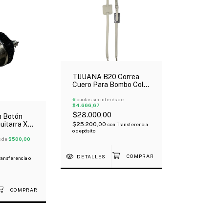
TIJUANA B20 Correa
Cuero Para Bombo Color
Blanca
6
cuotas sin interés de
$4.666,67
$28.000,00
n Botón
uitarra X
$25.200,00
con
Transferencia
o depósito
ado
s de
$500,00
DETALLES
ransferencia o