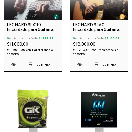
1
/
2
1
/
2
LEONARD Sle010
LEONARD SLAC
Encordado para Guitarra
Encordado para Guitarra
Eléctrica Nickel Plated
Acústica Phosphor Bronce
010-46
6
cuotas sin interés de
$1.833,33
010-48
6
cuotas sin interés de
$2.166,67
$11.000,00
$13.000,00
$9.900,00
$11.700,00
con
Transferencia o
con
Transferencia o
depósito
depósito
1
/
2
1
/
2