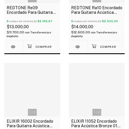
REDTONE Re09
REDTONE Ra10 Encordado
Encordado Para Guitarra
Para Guitarra Acústica
Eléctrica 09-42
010-047
6
cuotas sin interés de
$2.166,67
6
cuotas sin interés de
$2.333,33
$13.000,00
$14.000,00
$11.700,00
$12.600,00
con
Transferencia o
con
Transferencia o
depósito
depósito
1
/
2
1
/
2
ELIXIR 16002 Encordado
ELIXIR 11052 Encordado
Para Guitarra Acústica
Para Acústica Bronze 012-