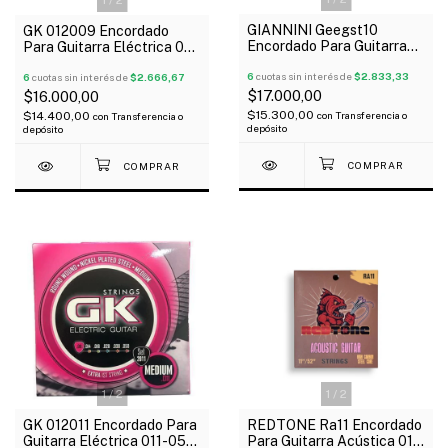
GIANNINI Geegst10
GK 012009 Encordado
Encordado Para Guitarra
Para Guitarra Eléctrica 09-
Eléctrica 10-46
042 Extra Light
6
cuotas sin interés de
$2.833,33
6
cuotas sin interés de
$2.666,67
$17.000,00
$16.000,00
$15.300,00
$14.400,00
con
Transferencia o
con
Transferencia o
depósito
depósito
1
/
2
1
/
2
GK 012011 Encordado Para
REDTONE Ra11 Encordado
Guitarra Eléctrica 011-050
Para Guitarra Acústica 011-