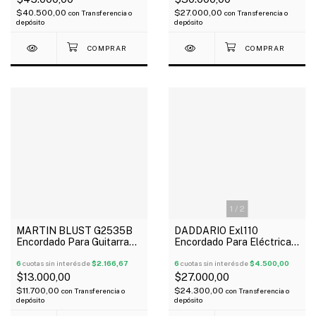
$40.500,00
$27.000,00
con
Transferencia o
con
Transferencia o
depósito
depósito
1
/
2
MARTIN BLUST G2535B
DADDARIO Exl110
Encordado Para Guitarra
Encordado Para Eléctrica
Clásica Black Gauchita
Nickel Entorchado 010-46
Tensión Media
6
cuotas sin interés de
$2.166,67
6
cuotas sin interés de
$4.500,00
$13.000,00
$27.000,00
$11.700,00
$24.300,00
con
Transferencia o
con
Transferencia o
depósito
depósito