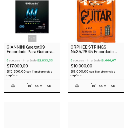
1
/
2
GIANNINI Geegst09
ORPHEE STRINGS
Encordado Para Guitarra
Nx35/2845 Encordado
Eléctrica 09-42
Para Guitarra Clásica 028-
6
cuotas sin interés de
$2.833,33
045 Nylon Tensión Alta
6
cuotas sin interés de
$1.666,67
$17.000,00
$10.000,00
$15.300,00
$9.000,00
con
Transferencia o
con
Transferencia o
depósito
depósito