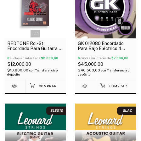
1
/
2
REDTONE Rcl-St
GK 012080 Encordado
Encordado Para Guitarra
Para Bajo Eléctrico 4
Clásica Tension Normal
Cuerdas Nickel Plated
6
cuotas sin interés de
$2.000,00
045-105 Medium
6
cuotas sin interés de
$7.500,00
$12.000,00
$45.000,00
$10.800,00
$40.500,00
con
Transferencia o
con
Transferencia o
depósito
depósito