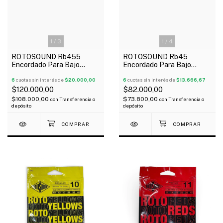
1
/
3
1
/
4
ROTOSOUND Rb455
ROTOSOUND Rb45
Encordado Para Bajo
Encordado Para Bajo
Eléctrico 5 Cuerdas 045-
Eléctrico 4 Cuerdas 045-
130
6
cuotas sin interés de
$20.000,00
105
6
cuotas sin interés de
$13.666,67
$120.000,00
$82.000,00
$108.000,00
$73.800,00
con
Transferencia o
con
Transferencia o
depósito
depósito