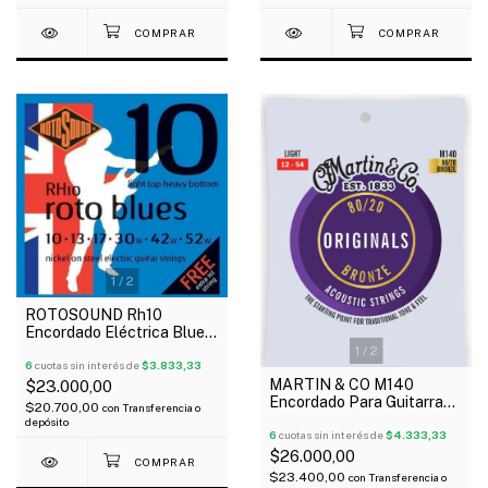
1
/
2
ROTOSOUND Rh10
Encordado Eléctrica Blues
Hybrid 10-52 1ra Extra
1
/
2
6
cuotas sin interés de
$3.833,33
MARTIN & CO M140
$23.000,00
Encordado Para Guitarra
$20.700,00
con
Transferencia o
Acústica 80/20 Originals
depósito
012-054
6
cuotas sin interés de
$4.333,33
$26.000,00
$23.400,00
con
Transferencia o