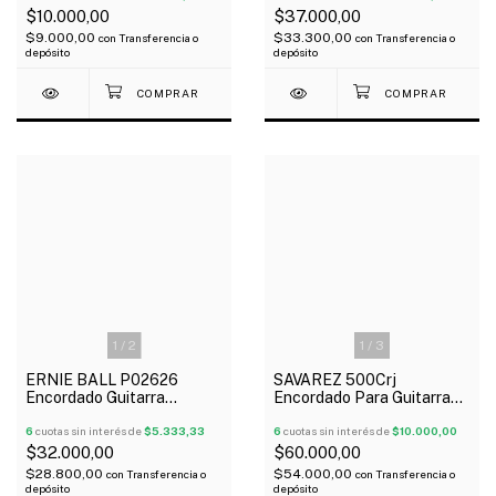
$10.000,00
$37.000,00
$9.000,00
$33.300,00
con
Transferencia o
con
Transferencia o
depósito
depósito
1
/
2
1
/
3
ERNIE BALL P02626
SAVAREZ 500Crj
Encordado Guitarra
Encordado Para Guitarra
Eléctrica Slinky Nickel
Clásica Normal Alta New
Wound 12-56
6
cuotas sin interés de
$5.333,33
Cristal
6
cuotas sin interés de
$10.000,00
$32.000,00
$60.000,00
$28.800,00
$54.000,00
con
Transferencia o
con
Transferencia o
depósito
depósito