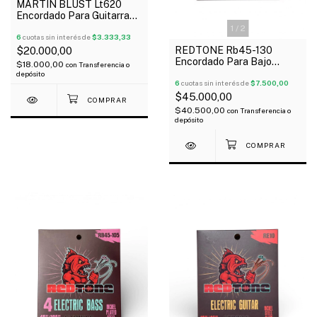
MARTIN BLUST Lt620
Encordado Para Guitarra
Clásica Plateada Tensión
1
/
2
Baja
6
cuotas sin interés de
$3.333,33
REDTONE Rb45-130
$20.000,00
Encordado Para Bajo
$18.000,00
con
Transferencia o
Eléctrico 5 Cuerdas 045-
depósito
130
6
cuotas sin interés de
$7.500,00
$45.000,00
$40.500,00
con
Transferencia o
depósito