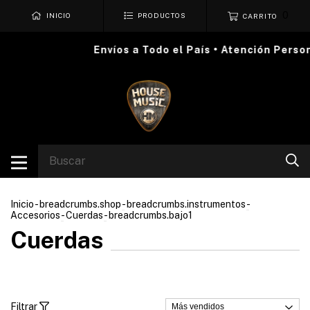
0
INICIO
PRODUCTOS
CARRITO
Envíos a Todo el País • Atención Personaliz
Inicio
-
breadcrumbs.shop
-
breadcrumbs.instrumentos
-
Accesorios
-
Cuerdas
-
breadcrumbs.bajo1
Cuerdas
Filtrar