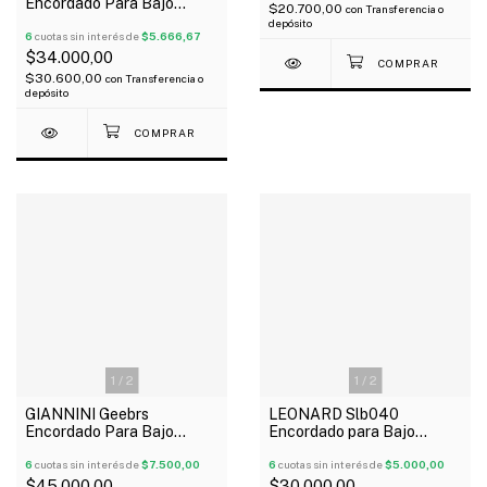
Encordado Para Bajo
$20.700,00
con
Transferencia o
Eléctrico 4 Cuerdas 040-
depósito
100
6
cuotas sin interés de
$5.666,67
$34.000,00
$30.600,00
con
Transferencia o
depósito
1
/
2
1
/
2
GIANNINI Geebrs
LEONARD Slb040
Encordado Para Bajo
Encordado para Bajo
Eléctrico 4 Cuerdas 045-
Eléctrico 4 Cuerdas Nickel
0100
6
cuotas sin interés de
$7.500,00
Plated 040/095
6
cuotas sin interés de
$5.000,00
$45.000,00
$30.000,00