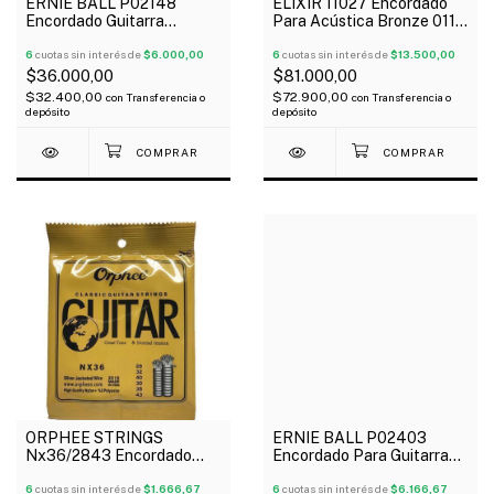
ERNIE BALL P02148
ELIXIR 11027 Encordado
Encordado Guitarra
Para Acústica Bronze 011-
Acústica Earthwood
052 NANOWEB 80/20
Phosphor Bronze 011-52
6
cuotas sin interés de
$6.000,00
Oferta!
6
cuotas sin interés de
$13.500,00
$36.000,00
$81.000,00
$32.400,00
$72.900,00
con
Transferencia o
con
Transferencia o
depósito
depósito
ORPHEE STRINGS
ERNIE BALL P02403
Nx36/2843 Encordado
Encordado Para Guitarra
Para Guitarra Clásica 028-
Clásica Ernesto Palla
043 Nylon Tensión Normal
6
cuotas sin interés de
$1.666,67
Nylon
6
cuotas sin interés de
$6.166,67