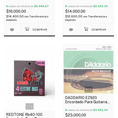
Medium
052
6
cuotas sin interés de
$2.666,67
6
cuotas sin interés de
$2.333,33
$16.000,00
$14.000,00
$14.400,00
$12.600,00
con
Transferencia o
con
Transferencia o
depósito
depósito
1
/
2
DADDARIO EZ920
Encordado Para Guitarra
Acústica 012-054 Bronce
1
/
2
85/15
6
cuotas sin interés de
$3.833,33
REDTONE Rb40-100
$23.000,00