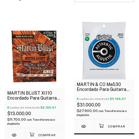
MARTIN & CO Ma530
Encordado Para Guitarra
MARTIN BLUST Xl110
Acústica Authentic
Encordado Para Guitarra
Phosphor Bronce 10-047
6
cuotas sin interés de
$5.166,67
Eléctrica 09-42 Extra
$31.000,00
Light
6
cuotas sin interés de
$2.166,67
$27.900,00
con
Transferencia o
$13.000,00
depósito
$11.700,00
con
Transferencia o
depósito