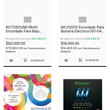
1
/
2
1
/
2
GK 012010 Encordado Para
ROTOSOUND Rb40
Guitarra Eléctrica 010-046
Encordado Para Bajo
Regular
Eléctrico 4 Cuerdas 040-
6
cuotas sin interés de
$2.666,67
100
6
cuotas sin interés de
$13.666,67
$16.000,00
$82.000,00
$14.400,00
$73.800,00
con
Transferencia o
con
Transferencia o
depósito
depósito