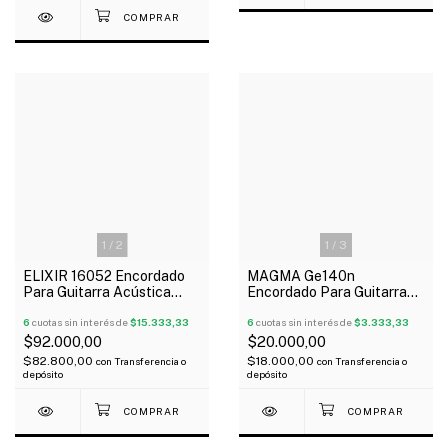
1
/
2
1
/
3
ELIXIR 16052 Encordado
MAGMA Ge140n
Para Guitarra Acústica
Encordado Para Guitarra
Phosphor Bronze 012-053
Eléctrica 010/046
Nanoweb
6
cuotas sin interés de
$15.333,33
6
cuotas sin interés de
$3.333,33
$92.000,00
$20.000,00
$82.800,00
$18.000,00
con
Transferencia o
con
Transferencia o
depósito
depósito