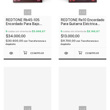
1
/
2
1
/
2
REDTONE Rb45-105
REDTONE Re10 Encordado
Encordado Para Bajo
Para Guitarra Eléctrica
Eléctrico 4 Cuerdas 045-
010-46
105
6
cuotas sin interés de
$5.666,67
6
cuotas sin interés de
$2.166,67
$34.000,00
$13.000,00
$30.600,00
$11.700,00
con
Transferencia o
con
Transferencia o
depósito
depósito
1
/
2
1
/
2