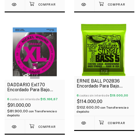
1
/
2
1
/
2
ERNIE BALL P02836
DADDARIO Exl170
Encordado Para Bajo
Encordado Para Bajo
Eléctrico 5 Cuerdas Slinky
Eléctrico 4 Cuerdas
Nickel Wound 45-130
6
cuotas sin interés de
$19.000,00
Regular Light Niquel 045-
6
cuotas sin interés de
$15.166,67
$114.000,00
100
$91.000,00
$102.600,00
con
Transferencia o
$81.900,00
con
Transferencia o
depósito
depósito