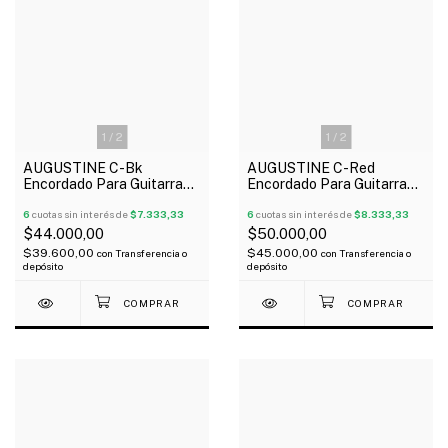
1
/
2
1
/
2
AUGUSTINE C-Bk
AUGUSTINE C-Red
Encordado Para Guitarra
Encordado Para Guitarra
Clásica Tensión Baja Made
Clásica Tensión Media
In Usa
6
cuotas sin interés de
$7.333,33
Made In Usa
6
cuotas sin interés de
$8.333,33
$44.000,00
$50.000,00
$39.600,00
$45.000,00
con
Transferencia o
con
Transferencia o
depósito
depósito