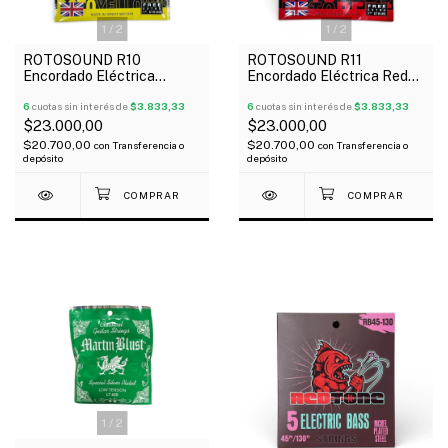
1
/
2
1
/
2
ROTOSOUND R10
ROTOSOUND R11
Encordado Eléctrica
Encordado Eléctrica Reds
Yellows 10-46 1º Extra
11-48 1º Extra
6
cuotas sin interés de
$3.833,33
6
cuotas sin interés de
$3.833,33
$23.000,00
$23.000,00
$20.700,00
$20.700,00
con
Transferencia o
con
Transferencia o
depósito
depósito
1
/
2