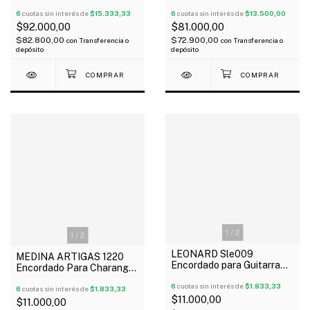
Phosphor Bronze 010-047
053 NANOWEB 80/20
NANOWEB
6
cuotas sin interés de
$15.333,33
6
cuotas sin interés de
$13.500,00
$92.000,00
$81.000,00
$82.800,00
$72.900,00
con
Transferencia o
con
Transferencia o
depósito
depósito
1
/
2
1
/
2
LEONARD Sle009
MEDINA ARTIGAS 1220
Encordado para Guitarra
Encordado Para Charango
Eléctrica Nickel Plated 09-
Nylon Negro
42
6
cuotas sin interés de
$1.833,33
6
cuotas sin interés de
$1.833,33
$11.000,00
$11.000,00