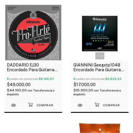
1
/
2
1
/
2
DADDARIO Ej30
GIANNINI Geegstp1048
Encordado Para Guitarra
Encordado Para Guitarra
Clásica Pro Arte Tensión
Eléctrica Híbrida 010-048
Normal Nylon Entorchado
6
cuotas sin interés de
$8.166,67
6
cuotas sin interés de
$2.833,33
$49.000,00
$17.000,00
$44.100,00
$15.300,00
con
Transferencia o
con
Transferencia o
depósito
depósito