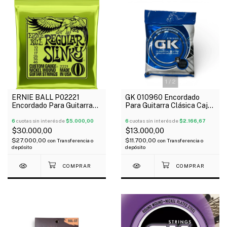
1
/
2
ERNIE BALL P02221
GK 010960 Encordado
Encordado Para Guitarra
Para Guitarra Clásica Caja
Eléctrica Regular Slinky
Azul Doradas Medium
010-046
6
cuotas sin interés de
$5.000,00
6
cuotas sin interés de
$2.166,67
$30.000,00
$13.000,00
$27.000,00
$11.700,00
con
Transferencia o
con
Transferencia o
depósito
depósito