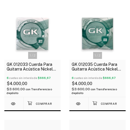
1
/
2
1
/
2
GK 012033 Cuerda Para
GK 012035 Cuerda Para
Guitarra Acústica Nickel
Guitarra Acústica Nickel
022
038
6
cuotas sin interés de
$666,67
6
cuotas sin interés de
$666,67
$4.000,00
$4.000,00
$3.600,00
$3.600,00
con
Transferencia o
con
Transferencia o
depósito
depósito