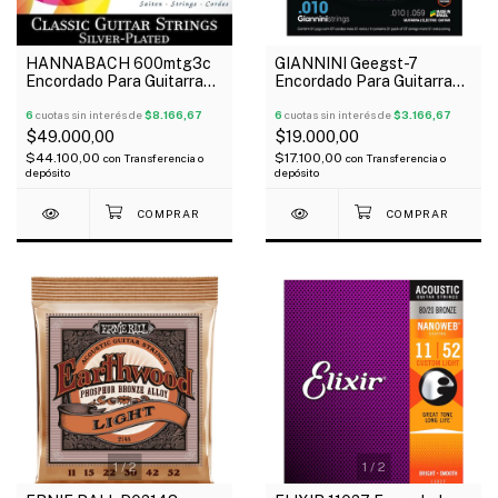
HANNABACH 600mtg3c
GIANNINI Geegst-7
Encordado Para Guitarra
Encordado Para Guitarra
Clásica G3 Carbono
Eléctrica 7 Cuerdas 010-
Tensión Media
6
cuotas sin interés de
$8.166,67
59
6
cuotas sin interés de
$3.166,67
$49.000,00
$19.000,00
$44.100,00
$17.100,00
con
Transferencia o
con
Transferencia o
depósito
depósito
1
/
2
1
/
2