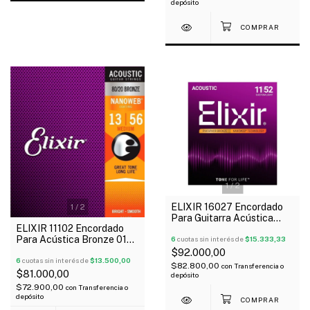
depósito
1
/
2
ELIXIR 16027 Encordado
1
/
2
Para Guitarra Acústica
ELIXIR 11102 Encordado
Phosphor Bronze 011-052
Para Acústica Bronze 013-
NANOWEB
6
cuotas sin interés de
$15.333,33
056 Nanoweb 80/20
$92.000,00
6
cuotas sin interés de
$13.500,00
$82.800,00
con
Transferencia o
$81.000,00
depósito
$72.900,00
con
Transferencia o
depósito