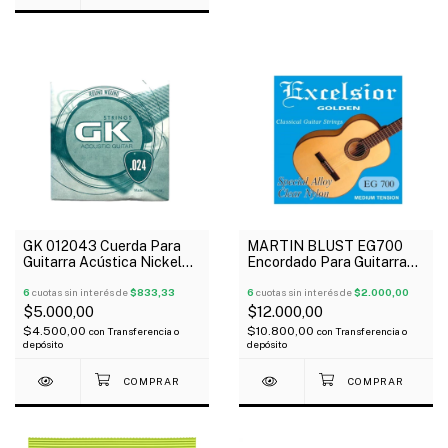
GK 012043 Cuerda Para
MARTIN BLUST EG700
Guitarra Acústica Nickel
Encordado Para Guitarra
024
Clásica Dorada Tensión
6
cuotas sin interés de
$833,33
Media
6
cuotas sin interés de
$2.000,00
$5.000,00
$12.000,00
$4.500,00
$10.800,00
con
Transferencia o
con
Transferencia o
depósito
depósito