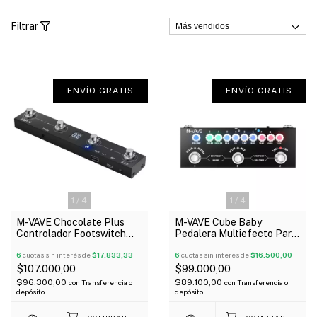
Filtrar
ENVÍO GRATIS
ENVÍO GRATIS
1
/
4
1
/
4
M-VAVE Chocolate Plus
M-VAVE Cube Baby
Controlador Footswitch
Pedalera Multiefecto Para
MIDI
Guitarra Usb Simulador
6
cuotas sin interés de
$17.833,33
Amps Irs
6
cuotas sin interés de
$16.500,00
$107.000,00
$99.000,00
$96.300,00
$89.100,00
con
Transferencia o
con
Transferencia o
depósito
depósito