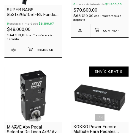
6
cuotas sin interés de
$11.800,00
SUPER BAGS
$70.800,00
Sb31x26x10ef-Bk Funda
$63.720,00
con
Transferencia o
Para Pedaleras
depósito
Multiefectos Acolchada
6
cuotas sin interés de
$8.166,67
10Mm
$49.000,00
$44.100,00
con
Transferencia o
depósito
ENVÍO GRATIS
1
/
4
1
/
3
KOKKO Power Fuente
M-VAVE Aby Pedal
Multiple Para Pedales
Selector De Linea A/B/ Ayb