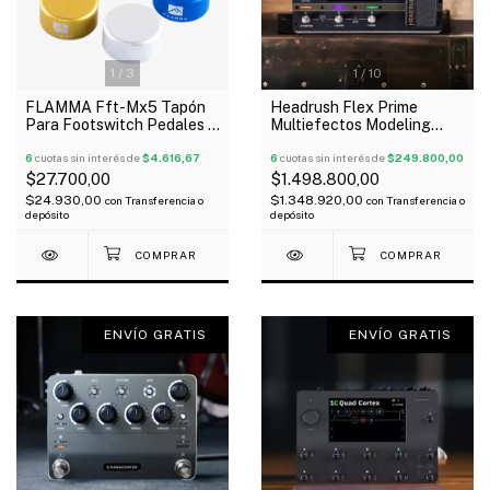
1
/
3
1
/
10
FLAMMA Fft-Mx5 Tapón
Headrush Flex Prime
Para Footswitch Pedales X
Multiefectos Modeling
5 Unidades
pantalla táctil Bluetooth
6
cuotas sin interés de
$4.616,67
Wi-Fi
6
cuotas sin interés de
$249.800,00
$27.700,00
$1.498.800,00
$24.930,00
$1.348.920,00
con
Transferencia o
con
Transferencia o
depósito
depósito
ENVÍO GRATIS
ENVÍO GRATIS