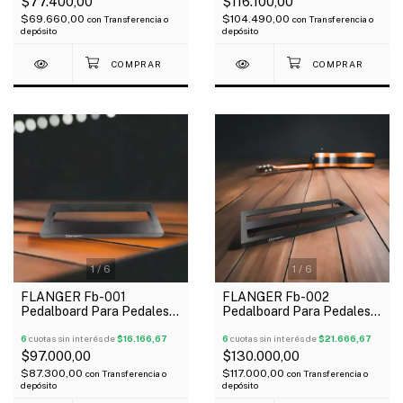
$77.400,00
$116.100,00
$69.660,00
$104.490,00
con
Transferencia o
con
Transferencia o
depósito
depósito
1
/
6
1
/
6
FLANGER Fb-001
FLANGER Fb-002
Pedalboard Para Pedales
Pedalboard Para Pedales
38X15X3 Cm Incluye
51X21X3 Cm Incluye Funda
Funda
6
cuotas sin interés de
$16.166,67
6
cuotas sin interés de
$21.666,67
$97.000,00
$130.000,00
$87.300,00
$117.000,00
con
Transferencia o
con
Transferencia o
depósito
depósito