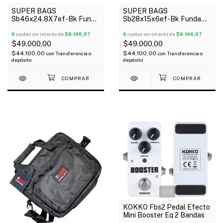
SUPER BAGS
SUPER BAGS
Sb46x24.8X7ef-Bk Funda
Sb28x15x6ef-Bk Funda
Para Pedaleras
Para Pedaleras
Multiefectos Acolchada
6
cuotas sin interés de
$8.166,67
Multiefectos Acolchada
6
cuotas sin interés de
$8.166,67
10Mm
10Mm
$49.000,00
$49.000,00
$44.100,00
$44.100,00
con
Transferencia o
con
Transferencia o
depósito
depósito
1
/
3
KOKKO Fbs2 Pedal Efecto
Mini Booster Eq 2 Bandas