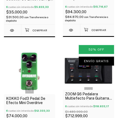
9V/500Ma 12V/100Ma
Para Guitarra Bajo
18V/100Ma
6
cuotas sin interés de
$15.716,67
6
cuotas sin interés de
$5.833,33
$94.300,00
$35.000,00
$84.870,00
con
Transferencia o
$31.500,00
con
Transferencia o
depósito
depósito
52
%
OFF
ENVÍO GRATIS
1
/
5
1
/
9
ZOOM G6 Pedalera
Multiefecto Para Guitarra
KOKKO Fod3 Pedal De
Interface Usb Outlet!
Efecto Mini Overdrive
6
cuotas sin interés de
$118.833,17
6
cuotas sin interés de
$12.333,33
$1.489.999,00
$74.000,00
$712.999,00