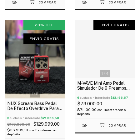
28
%
OFF
ENVÍO GRATIS
ENVÍO GRATIS
1
/
4
M-VAVE Mini Amp Pedal
Simulador De 9 Preamps
Para Guitarra
1
/
5
6
cuotas sin interés de
$13.166,67
NUX Scream Bass Pedal
$79.000,00
De Efecto Overdrive Para
$71.100,00
con
Transferencia o
Bajo Outlet!
depósito
6
cuotas sin interés de
$21.666,50
$129.999,00
$179.999,00
$116.999,10
con
Transferencia o
depósito