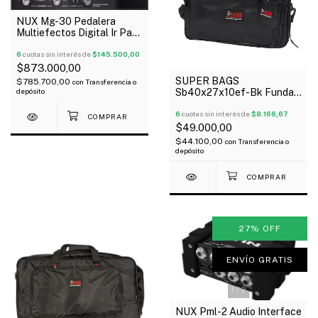
NUX Mg-30 Pedalera
Multiefectos Digital Ir Para
Guitarra Pedal Expresion
Oferta!
6
cuotas sin interés de
$145.500,00
$873.000,00
SUPER BAGS
$785.700,00
con
Transferencia o
depósito
Sb40x27x10ef-Bk Funda
Para Pedaleras
Multiefectos Acolchada
6
cuotas sin interés de
$8.166,67
10Mm
$49.000,00
$44.100,00
con
Transferencia o
depósito
27
%
OFF
ENVÍO GRATIS
1
/
2
NUX Pml-2 Audio Interface