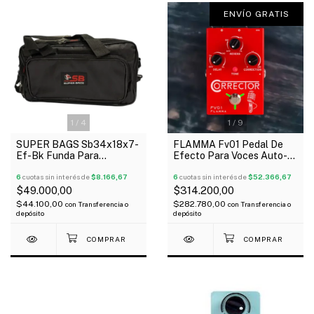
ENVÍO GRATIS
1
/
4
1
/
9
SUPER BAGS Sb34x18x7-
FLAMMA Fv01 Pedal De
Ef-Bk Funda Para
Efecto Para Voces Auto-
Pedaleras Multiefectos
Tune+Reverb+Delay
Acolchada 10Mm
6
cuotas sin interés de
$8.166,67
6
cuotas sin interés de
$52.366,67
$49.000,00
$314.200,00
$44.100,00
$282.780,00
con
Transferencia o
con
Transferencia o
depósito
depósito