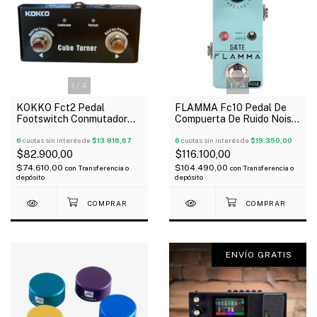
1
/
4
1
/
4
KOKKO Fct2 Pedal
FLAMMA Fc10 Pedal De
Footswitch Conmutador
Compuerta De Ruido Noise
Wireless
Gate Mini
6
cuotas sin interés de
$13.816,67
6
cuotas sin interés de
$19.350,00
$82.900,00
$116.100,00
$74.610,00
$104.490,00
con
Transferencia o
con
Transferencia o
depósito
depósito
ENVÍO GRATIS