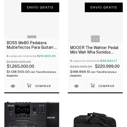
ENVÍO GRATIS
ENVÍO GRATIS
1
/
5
1
/
2
BOSS Me80 Pedalera
Multiefectos Para Guitarra
MOOER The Wahter Pedal
Oferta!
Mini Wah Wha Sonidos
6
cuotas sin interés de
$210.833,33
Clásicos Oferta!
6
cuotas sin interés de
$36.833,17
$1.530.000,00
$1.265.000,00
$220.999,00
$283.999,00
$1.138.500,00
$198.899,10
con
Transferencia o
con
Transferencia o
depósito
depósito
1
/
6