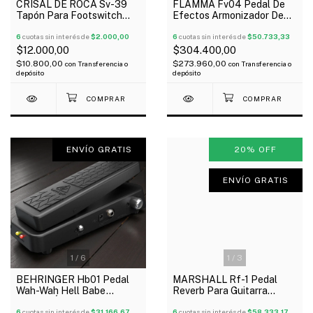
CRISAL DE ROCA Sv-39
FLAMMA Fv04 Pedal De
Tapón Para Footswitch
Efectos Armonizador De
Pedales X 5 Unidades
Voz Reverb + 48V
6
cuotas sin interés de
$2.000,00
6
cuotas sin interés de
$50.733,33
$12.000,00
$304.400,00
$10.800,00
$273.960,00
con
Transferencia o
con
Transferencia o
depósito
depósito
ENVÍO GRATIS
20
%
OFF
ENVÍO GRATIS
1
/
6
1
/
3
BEHRINGER Hb01 Pedal
MARSHALL Rf-1 Pedal
Wah-Wah Hell Babe
Reverb Para Guitarra
Control Óptico Guitarra
Controles Multi-Mode
Oferta!
6
cuotas sin interés de
$31.166,67
Oferta!
6
cuotas sin interés de
$58.333,17