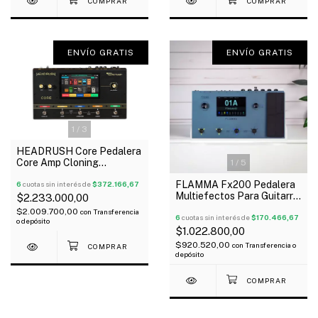
ENVÍO GRATIS
ENVÍO GRATIS
1
/
3
HEADRUSH Core Pedalera
Core Amp Cloning
1
/
5
Autotune Oferta!
FLAMMA Fx200 Pedalera
6
cuotas sin interés de
$372.166,67
Multiefectos Para Guitarra
$2.233.000,00
Ir´S Green
$2.009.700,00
con
Transferencia
6
cuotas sin interés de
$170.466,67
o depósito
$1.022.800,00
$920.520,00
con
Transferencia o
depósito