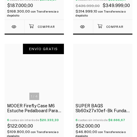
$187.000,00
$349.999,00
$436.999,00
$168.300,00
$314.999,10
con
Transferencia o
con
Transferencia o
depósito
depósito
ENVÍO GRATIS
1
/
4
MOOER Firefly Case M6
SUPER BAGS
Estuche Pedalboard Para 6
Sb60x27x10ef-Bk Funda
Pedales Micro Series
Para Pedaleras
Oferta!
6
cuotas sin interés de
$20.333,33
Multiefectos Acolchada
6
cuotas sin interés de
$8.666,67
10Mm
$122.000,00
$52.000,00
$109.800,00
$46.800,00
con
Transferencia o
con
Transferencia o
depósito
depósito