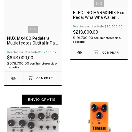
1
/
3
ELECTRO HARMONIX Exo
Pedal Wha Wha Wailer
Wailer Para Guitarra
Oferta!
6
cuotas sin interés de
$35.500,00
1
/
6
$213.000,00
$191.700,00
NUX Mg400 Pedalera
con
Transferencia o
depósito
Multiefectos Digital Ir Para
Guitarra Pedal Expresion
Oferta!
6
cuotas sin interés de
$107.166,67
$643.000,00
$578.700,00
con
Transferencia o
depósito
ENVÍO GRATIS