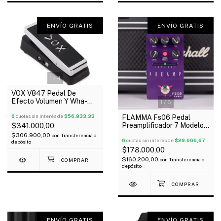
ENVÍO GRATIS
ENVÍO GRATIS
1
/
4
VOX V847 Pedal De
Efecto Volumen Y Wha-
1
/
6
Wha + Funda Oferta!
6
cuotas sin interés de
$56.833,33
FLAMMA Fs06 Pedal
Preamplificador 7 Modelos
$341.000,00
De 2 Canales Gabinetes
$306.900,00
con
Transferencia o
6
cuotas sin interés de
$29.666,67
depósito
$178.000,00
$160.200,00
con
Transferencia o
depósito
ENVÍO GRATIS
ENVÍO GRATIS