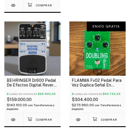
ENVÍO GRATIS
1
/
4
1
/
8
BEHRINGER Dr600 Pedal
FLAMMA Fv02 Pedal Para
De Efectos Digital Reverb
Voz Duplica Señal En
Stéreo Guitarra Bajo
Octava + Reverb Coros
6
cuotas sin interés de
$26.500,00
6
cuotas sin interés de
$50.733,33
$159.000,00
$304.400,00
$143.100,00
$273.960,00
con
Transferencia o
con
Transferencia o
depósito
depósito