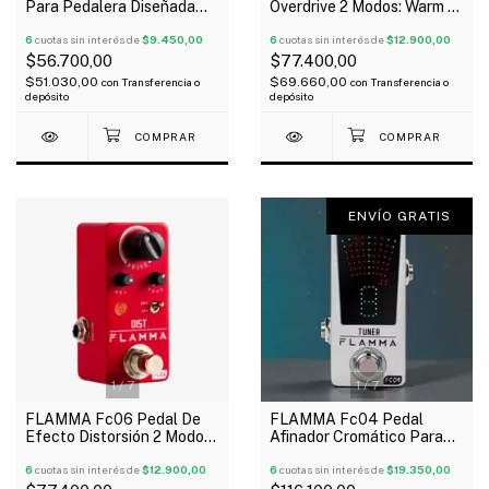
Para Pedalera Diseñada
Overdrive 2 Modos: Warm -
Para FX200, FX150,Fx100
Hot
6
cuotas sin interés de
$9.450,00
6
cuotas sin interés de
$12.900,00
$56.700,00
$77.400,00
$51.030,00
$69.660,00
con
Transferencia o
con
Transferencia o
depósito
depósito
ENVÍO GRATIS
1
/
7
1
/
7
FLAMMA Fc06 Pedal De
FLAMMA Fc04 Pedal
Efecto Distorsión 2 Modos
Afinador Cromático Para
Hig Peak - Low Peak
Guitarra eléctrica o Bajo
6
cuotas sin interés de
$12.900,00
6
cuotas sin interés de
$19.350,00