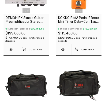
1
/
5
1
/
6
KOKKO Fdd2 Pedal Efecto
DEMON FX Simple Guitar
Mini Timer Delay Con Tap
Preamplificador Stereo
Tempo
Para Guitarra Simulador
6
cuotas sin interés de
$19.233,33
6
cuotas sin interés de
$32.166,67
$115.400,00
$193.000,00
$103.860,00
$173.700,00
con
Transferencia o
con
Transferencia o
depósito
depósito