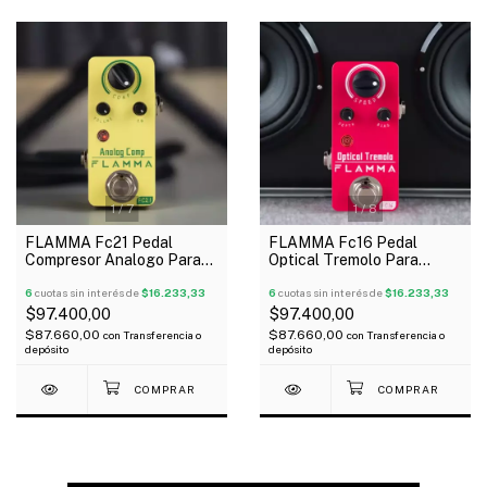
1
/
7
1
/
8
FLAMMA Fc21 Pedal
FLAMMA Fc16 Pedal
Compresor Analogo Para
Optical Tremolo Para
Guitarra
Guitarra
6
cuotas sin interés de
$16.233,33
6
cuotas sin interés de
$16.233,33
$97.400,00
$97.400,00
$87.660,00
$87.660,00
con
Transferencia o
con
Transferencia o
depósito
depósito