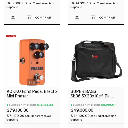
$66.600,00
$641.699,10
con
Transferencia o
con
Transferencia o
depósito
depósito
1
/
6
KOKKO Fph2 Pedal Efecto
SUPER BAGS
Mini Phaser
Sb36.5X33x10ef-Bk
Funda Para Pedaleras
6
cuotas sin interés de
$13.183,33
Multiefectos Acolchada
6
cuotas sin interés de
$8.166,67
10Mm
$79.100,00
$49.000,00
$71.190,00
$44.100,00
con
Transferencia o
con
Transferencia o
depósito
depósito