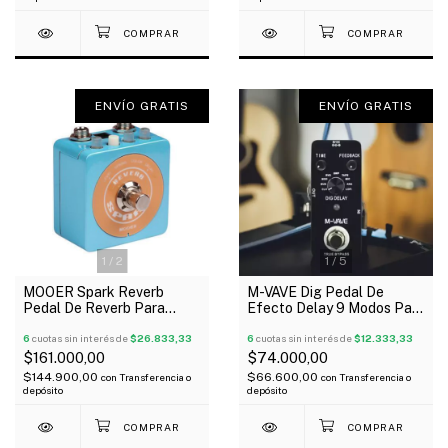
ENVÍO GRATIS
ENVÍO GRATIS
1
/
2
1
/
5
MOOER Spark Reverb
M-VAVE Dig Pedal De
Pedal De Reverb Para
Efecto Delay 9 Modos Para
Guitarra Oferta!
Guitarra Y Bajo
6
cuotas sin interés de
$26.833,33
6
cuotas sin interés de
$12.333,33
$161.000,00
$74.000,00
$144.900,00
$66.600,00
con
Transferencia o
con
Transferencia o
depósito
depósito