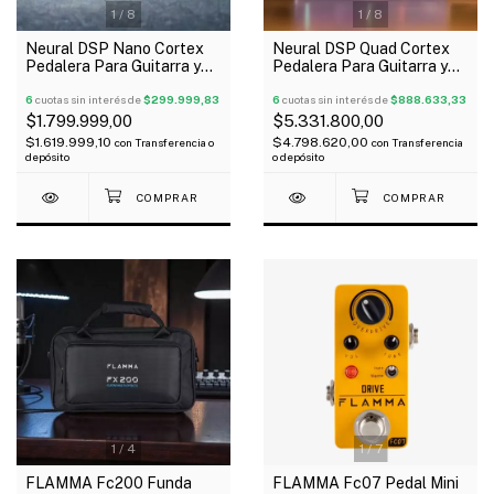
1
/
8
1
/
8
Neural DSP Nano Cortex
Neural DSP Quad Cortex
Pedalera Para Guitarra y
Pedalera Para Guitarra y
Bajo Oferta!
Bajo Oferta!
6
cuotas sin interés de
$299.999,83
6
cuotas sin interés de
$888.633,33
$1.799.999,00
$5.331.800,00
$1.619.999,10
$4.798.620,00
con
Transferencia o
con
Transferencia
depósito
o depósito
1
/
4
1
/
7
FLAMMA Fc200 Funda
FLAMMA Fc07 Pedal Mini