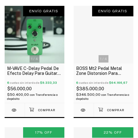
ENVÍO GRATIS
ENVÍO GRATIS
1
/
4
1
/
4
M-VAVE C-Delay Pedal De
BOSS Mt2 Pedal Metal
Efecto Delay Para Guitarra
Zone Distorsion Para
Y Bajo
Guitarra Bajo Oferta!
6
cuotas sin interés de
$9.333,33
6
cuotas sin interés de
$64.166,67
$56.000,00
$385.000,00
$50.400,00
$346.500,00
con
Transferencia o
con
Transferencia o
depósito
depósito
17
%
OFF
22
%
OFF