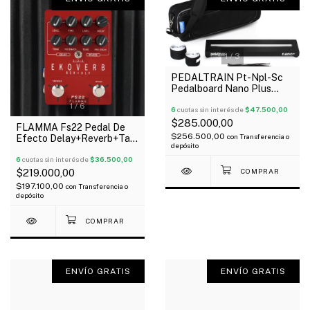
1
/
3
PEDALTRAIN Pt-Npl-Sc
Pedalboard Nano Plus
46X13 Cm Funda Flat
1
/
6
Oferta!
6
cuotas sin interés de
$47.500,00
$285.000,00
FLAMMA Fs22 Pedal De
$256.500,00
con
Transferencia o
Efecto Delay+Reverb+Tap
depósito
Tempo+Freeze
Trail+Stereo
6
cuotas sin interés de
$36.500,00
$219.000,00
$197.100,00
con
Transferencia o
depósito
ENVÍO GRATIS
ENVÍO GRATIS