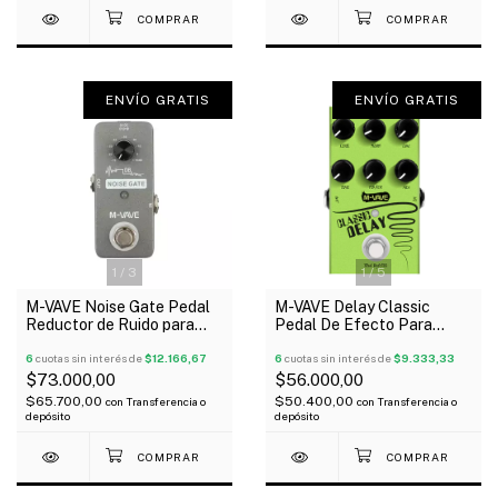
ENVÍO GRATIS
ENVÍO GRATIS
1
/
3
1
/
5
M-VAVE Noise Gate Pedal
M-VAVE Delay Classic
Reductor de Ruido para
Pedal De Efecto Para
Guitarra y Bajo
Guitarra Y Bajo
6
cuotas sin interés de
$12.166,67
6
cuotas sin interés de
$9.333,33
$73.000,00
$56.000,00
$65.700,00
$50.400,00
con
Transferencia o
con
Transferencia o
depósito
depósito