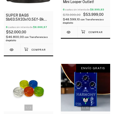
Mini Looper Outlet!
6
cuotas sin interés de
$8.999,83
$53.999,00
$73.999,00
SUPER BAGS
Sb63.5X33x10.5Ef-Bk
$48.599,10
con
Transferencia o
depósito
Funda Para Pedaleras
Multiefectos Acolchada
6
cuotas sin interés de
$8.666,67
10Mm
$52.000,00
$46.800,00
con
Transferencia o
depósito
ENVÍO GRATIS
1
/
3
1
/
10