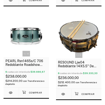
1
/
4
1
/
2
PEARL Rsn1465s/C 706
RESOUND Ljw04
Redoblante Roadshow
Redoblante 14X5.5" De
Series 14" X 6,5" 8 Torres
Metal 8 Torres Correa
Madera
6
cuotas sin interés de
$39.666,67
Palillos
6
cuotas sin interés de
$39.333,33
$238.000,00
$236.000,00
$214.200,00
con
Transferencia o
$212.400,00
con
Transferencia o
depósito
depósito