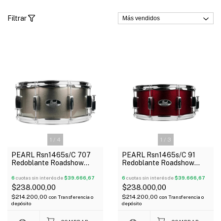
Filtrar
1
/
4
1
/
3
PEARL Rsn1465s/C 707
PEARL Rsn1465s/C 91
Redoblante Roadshow
Redoblante Roadshow
Series 14" X 6,5" 8 Torres
Series 14" X 6,5" 8 Torres
Madera
6
cuotas sin interés de
$39.666,67
Madera
6
cuotas sin interés de
$39.666,67
$238.000,00
$238.000,00
$214.200,00
$214.200,00
con
Transferencia o
con
Transferencia o
depósito
depósito