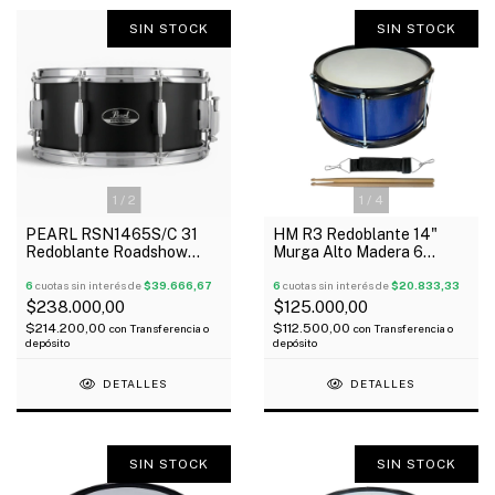
SIN STOCK
SIN STOCK
1
/
2
1
/
4
PEARL RSN1465S/C 31
HM R3 Redoblante 14"
Redoblante Roadshow
Murga Alto Madera 6
Series 14" X 6,5" 8 Torres
Tensores
Madera
6
cuotas sin interés de
$39.666,67
6
cuotas sin interés de
$20.833,33
$238.000,00
$125.000,00
$214.200,00
$112.500,00
con
Transferencia o
con
Transferencia o
depósito
depósito
DETALLES
DETALLES
SIN STOCK
SIN STOCK