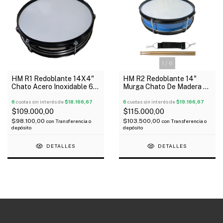
1
/
6
HM R1 Redoblante 14X4"
HM R2 Redoblante 14"
Chato Acero Inoxidable 6
Murga Chato De Madera 6
Tensores
Tensores
6
cuotas sin interés de
$18.166,67
6
cuotas sin interés de
$19.166,67
$109.000,00
$115.000,00
$98.100,00
$103.500,00
con
Transferencia o
con
Transferencia o
depósito
depósito
DETALLES
DETALLES