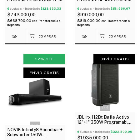
Driver 1" Usb Bluetooth
1" Drive 2 Entradas
300W
6
cuotas sin interés de
$123.833,33
Bluetooth
6
cuotas sin interés de
$151.666,67
$743.000,00
$910.000,00
$668.700,00
$819.000,00
con
Transferencia o
con
Transferencia o
depósito
depósito
22
%
OFF
ENVÍO GRATIS
ENVÍO GRATIS
1
/
4
JBL Irx 112Bt Bafle Activo
12"+1" 350W Programable
1
/
6
Bluetooth Oferta!
NOVIK Infinity8 Soundbar +
6
cuotas sin interés de
$322.500,00
Subwoofer 150W
$1.935.000,00
Bluetooth Usb Auxi Control