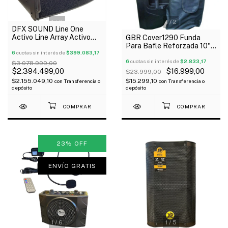
1
/
6
1
/
2
DFX SOUND Line One
Activo Line Array Activo
GBR Cover1290 Funda
2X8" Celestion 600 Watss
Para Bafle Reforzada 10"
Driver 1" Dsp
6
cuotas sin interés de
$399.083,17
Outlet!
6
cuotas sin interés de
$2.833,17
$3.078.999,00
$2.394.499,00
$16.999,00
$23.999,00
$2.155.049,10
$15.299,10
con
Transferencia o
con
Transferencia o
depósito
depósito
23
%
OFF
ENVÍO GRATIS
1
/
6
1
/
5