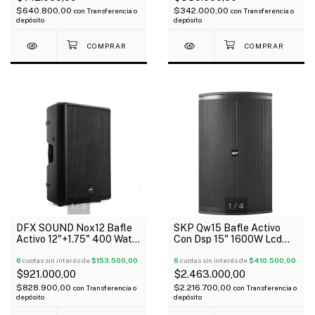
$640.800,00
$342.000,00
con
Transferencia o
con
Transferencia o
depósito
depósito
1
/
3
1
/
4
DFX SOUND Nox12 Bafle
SKP Qw15 Bafle Activo
Activo 12"+1.75" 400 Watts
Con Dsp 15" 1600W Lcd
Bluetooth Dsp Oferta!
Clase D Bi-Amplificado
6
cuotas sin interés de
$153.500,00
6
cuotas sin interés de
$410.500,00
$921.000,00
$2.463.000,00
$828.900,00
$2.216.700,00
con
Transferencia o
con
Transferencia o
depósito
depósito