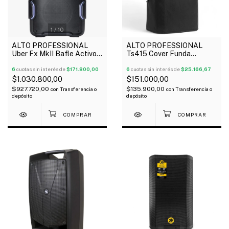
1
/
10
ALTO PROFESSIONAL
ALTO PROFESSIONAL
Uber Fx MkII Bafle Activo
Ts415 Cover Funda
Portátil Batería Bluetooth
Resistente Para Bafle De
200 Watts
6
cuotas sin interés de
$171.800,00
15"
6
cuotas sin interés de
$25.166,67
$1.030.800,00
$151.000,00
$927.720,00
$135.900,00
con
Transferencia o
con
Transferencia o
depósito
depósito