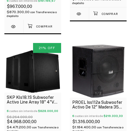
Behringer
6
cuotas sin interés de
$161.166,67
depósito
$967.000,00
$870.300,00
con
Transferencia o
depósito
21
%
OFF
1
/
7
1
/
2
SKP Kls18.1S Subwoofer
Activo Line Array 18" 4"Vc
PROEL Iss112a Subwoofer
2000W Dsp
Activo De 12" Madera 350
6
cuotas sin interés de
$828.000,00
Wtts Rms Clase Ab
6
cuotas sin interés de
$219.333,33
$6.264.000,00
$4.968.000,00
$1.316.000,00
$4.471.200,00
$1.184.400,00
con
Transferencia o
con
Transferencia o
depósito
depósito