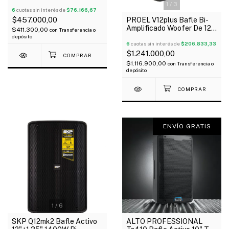
Instalación X Par Soportes
1
/
3
6
cuotas sin interés de
$76.166,67
$457.000,00
PROEL V12plus Bafle Bi-
Amplificado Woofer De 12"
$411.300,00
con
Transferencia o
Driver 1" Neodimio 600W
depósito
Oferta!
6
cuotas sin interés de
$206.833,33
$1.241.000,00
$1.116.900,00
con
Transferencia o
depósito
ENVÍO GRATIS
1
/
6
1
/
5
SKP Q12mk2 Bafle Activo
ALTO PROFESSIONAL