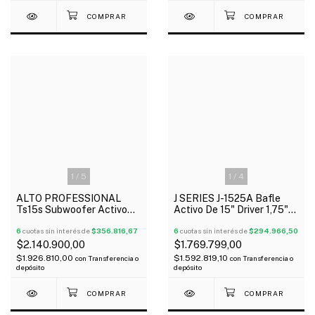
1
/
5
1
/
4
ALTO PROFESSIONAL
J SERIES J-1525A Bafle
Ts15s Subwoofer Activo
Activo De 15" Driver 1,75"
15" 2500 Watts
Jbl Selenium 300W Rms
6
cuotas sin interés de
$356.816,67
6
cuotas sin interés de
$294.966,50
$2.140.900,00
$1.769.799,00
$1.926.810,00
$1.592.819,10
con
Transferencia o
con
Transferencia o
depósito
depósito