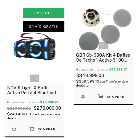
25
%
OFF
ENVÍO GRATIS
1
/
4
GBR Gb-680A Kit 4 Bafles
De Techo 1 Activo 6" 80W
Bluetooth + 3 Pasivos
6
cuotas sin interés de
$57.333,17
$343.999,00
1
/
2
$309.599,10
con
Transferencia o
depósito
NOVIK Light-X Bafle
Activo Portátil Bluetooth
Mp3 Usb Luces 300W
Oferta!
6
cuotas sin interés de
$46.000,00
$276.000,00
$367.000,00
$248.400,00
con
Transferencia o
depósito