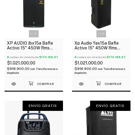
1
/
5
1
/
9
XP AUDIO Jbx15a Bafle
Xp Audio Yax15a Bafle
Activo 15" 450W Rms
Activo 15" 450W Rms
Bluetooth Dsp Tipo Jbl
Bluetooth Dsp Tipo
6
cuotas sin interés de
$170.166,67
Yamaha
6
cuotas sin interés de
$170.166,67
$1.021.000,00
$1.021.000,00
$918.900,00
$918.900,00
con
Transferencia o
con
Transferencia o
depósito
depósito
ENVÍO GRATIS
ENVÍO GRATIS