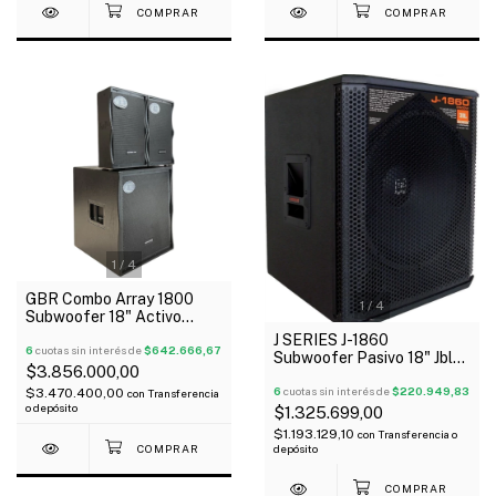
1
/
4
GBR Combo Array 1800
1
/
4
Subwoofer 18" Activo
600W + 2 Array 10" 300W
J SERIES J-1860
6
cuotas sin interés de
$642.666,67
Subwoofer Pasivo 18" Jbl
$3.856.000,00
Selenium 600W Rms
6
cuotas sin interés de
$220.949,83
$3.470.400,00
con
Transferencia
o depósito
$1.325.699,00
$1.193.129,10
con
Transferencia o
depósito