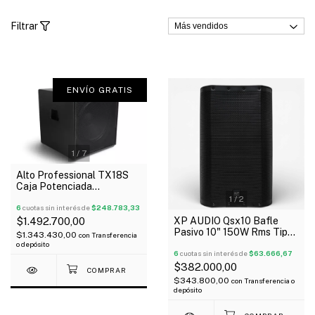
Filtrar
ENVÍO GRATIS
1
/
7
Alto Professional TX18S
Caja Potenciada
Subwoofer 900 Watts
1
/
2
6
cuotas sin interés de
$248.783,33
XP AUDIO Qsx10 Bafle
$1.492.700,00
Pasivo 10" 150W Rms Tipo
$1.343.430,00
con
Transferencia
Qsc
o depósito
6
cuotas sin interés de
$63.666,67
$382.000,00
$343.800,00
con
Transferencia o
depósito