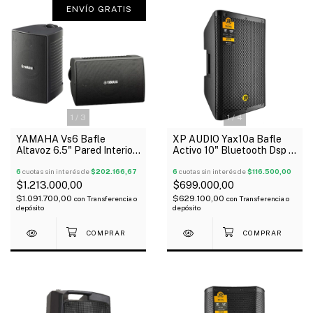
ENVÍO GRATIS
1
/
3
1
/
4
YAMAHA Vs6 Bafle
XP AUDIO Yax10a Bafle
Altavoz 6.5" Pared Interior
Activo 10" Bluetooth Dsp 4
Exterior X Par 100W 8
Modos Audio Tipo Yamaha
Ohms
6
cuotas sin interés de
$202.166,67
6
cuotas sin interés de
$116.500,00
$1.213.000,00
$699.000,00
$1.091.700,00
$629.100,00
con
Transferencia o
con
Transferencia o
depósito
depósito