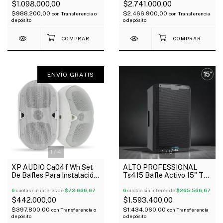
$1.098.000,00
$2.741.000,00
$988.200,00
$2.466.900,00
con
Transferencia o
con
Transferencia
depósito
o depósito
ENVÍO GRATIS
1
/
4
1
/
5
XP AUDIO Ca04f Wh Set
ALTO PROFESSIONAL
De Bafles Para Instalación
Ts415 Bafle Activo 15" Ts4
2X4" 200 Watts Blanco
Series 2500 Watts
6
cuotas sin interés de
$73.666,67
Bluetooth
6
cuotas sin interés de
$265.566,67
$442.000,00
$1.593.400,00
$397.800,00
$1.434.060,00
con
Transferencia o
con
Transferencia
depósito
o depósito