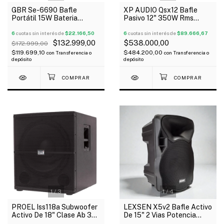
GBR Se-6690 Bafle
XP AUDIO Qsx12 Bafle
Portátil 15W Bateria
Pasivo 12" 350W Rms
Micrófono Vincha Usb Mp3
Bluetooth Dsp Tipo Qsc
Bluetooth
6
cuotas sin interés de
$22.166,50
6
cuotas sin interés de
$89.666,67
$132.999,00
$538.000,00
$172.999,00
$119.699,10
$484.200,00
con
Transferencia o
con
Transferencia o
depósito
depósito
1
/
3
1
/
4
PROEL Iss118a Subwoofer
LEXSEN X5v2 Bafle Activo
Activo De 18" Clase Ab 350
De 15" 2 Vias Potencia
W Rms
150W Rms Bluetooth