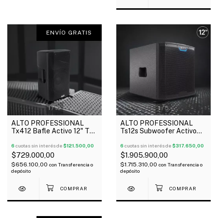
ENVÍO GRATIS
1
/
10
1
/
5
ALTO PROFESSIONAL
ALTO PROFESSIONAL
Tx412 Bafle Activo 12" TX
Ts12s Subwoofer Activo
Series 700 Watts
12" 2500 Watts
Bluetooth
6
cuotas sin interés de
$121.500,00
6
cuotas sin interés de
$317.650,00
$729.000,00
$1.905.900,00
$656.100,00
$1.715.310,00
con
Transferencia o
con
Transferencia o
depósito
depósito