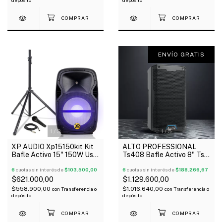
ENVÍO GRATIS
1
/
3
1
/
5
XP AUDIO Xp15150kit Kit
ALTO PROFESSIONAL
Bafle Activo 15" 150W Usb
Ts408 Bafle Activo 8" Ts4
Sd Bt Luces Tripode
Series 2000 Watts
Micrófono
6
cuotas sin interés de
$103.500,00
Bluetooth
6
cuotas sin interés de
$188.266,67
$621.000,00
$1.129.600,00
$558.900,00
$1.016.640,00
con
Transferencia o
con
Transferencia o
depósito
depósito