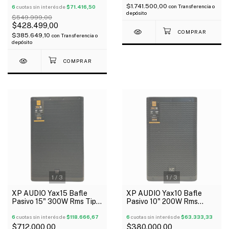
$1.741.500,00
con
Transferencia o
Remoto Oferta!
6
cuotas sin interés de
$71.416,50
depósito
$549.999,00
$428.499,00
$385.649,10
con
Transferencia o
depósito
1
/
3
1
/
3
XP AUDIO Yax15 Bafle
XP AUDIO Yax10 Bafle
Pasivo 15" 300W Rms Tipo
Pasivo 10" 200W Rms
Yamaha
Compacto Ligero Tipo
6
cuotas sin interés de
$118.666,67
Yamaha
6
cuotas sin interés de
$63.333,33
$712.000,00
$380.000,00