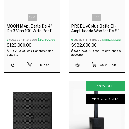
1
/
4
1
/
4
MOON M4pl Bafle De 4"
PROEL V8plus Bafle Bi-
De 3 Vias 100 Wtts Por Par
Amplificado Woofer De 8"
Negro
Driver 1" Neodimio 400W
6
cuotas sin interés de
$20.500,00
Oferta!
6
cuotas sin interés de
$155.333,33
$123.000,00
$932.000,00
$110.700,00
$838.800,00
con
Transferencia o
con
Transferencia o
depósito
depósito
16
%
OFF
ENVÍO GRATIS