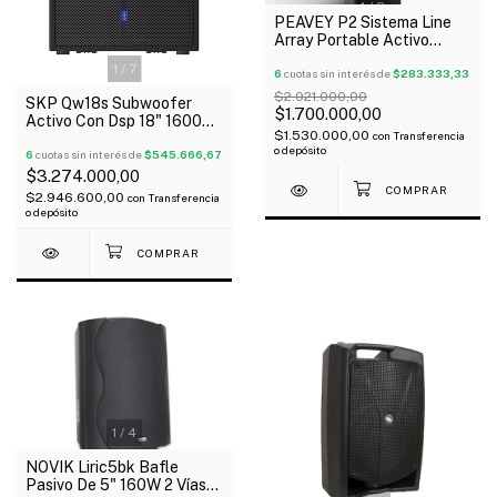
1
/
3
PEAVEY P2 Sistema Line
Array Portable Activo
Canal 1 Mic/Linea Outlet!
1
/
7
6
cuotas sin interés de
$283.333,33
$2.021.000,00
SKP Qw18s Subwoofer
$1.700.000,00
Activo Con Dsp 18" 1600W
$1.530.000,00
con
Transferencia
Lcd Clase D Bi-Amp
o depósito
6
cuotas sin interés de
$545.666,67
$3.274.000,00
$2.946.600,00
con
Transferencia
o depósito
1
/
4
NOVIK Liric5bk Bafle
Pasivo De 5" 160W 2 Vías