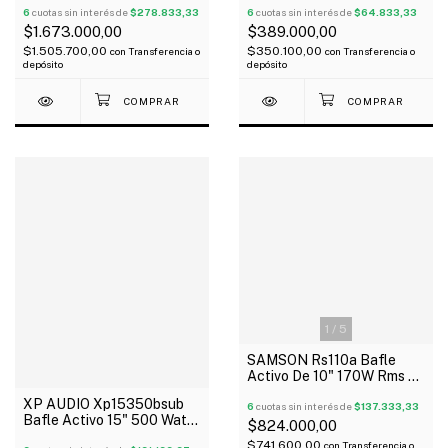
6
cuotas sin interés de
$278.833,33
6
cuotas sin interés de
$64.833,33
$1.673.000,00
$389.000,00
$1.505.700,00
$350.100,00
con
Transferencia o
con
Transferencia o
depósito
depósito
1
/
5
SAMSON Rs110a Bafle
Activo De 10" 170W Rms +
1" Drive 2 Entradas
XP AUDIO Xp15350bsub
Bluetooth
6
cuotas sin interés de
$137.333,33
Bafle Activo 15" 500 Watts
$824.000,00
Usb Sd Bluetooth Tipo
$741.600,00
con
Transferencia o