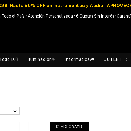
 Todo el País • Atención Personalizada • 6 Cuotas Sin Interés• Garantí
Todo DJ🎚️
Iluminacion✨
Informatica🎮
OUTLET💰
ENVÍO GRATIS