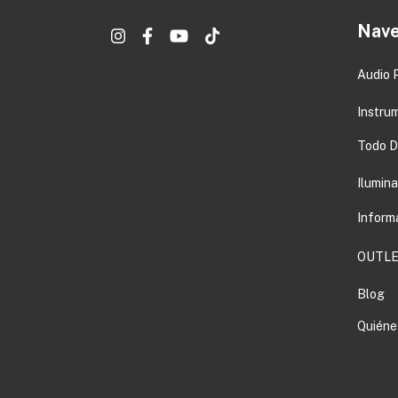
Nave
Audio 
Instru
Todo DJ
Ilumin
Inform
OUTLE
Blog
Quiéne