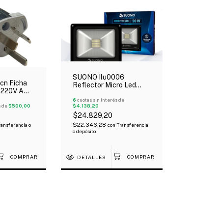
SUONO Ilu0006
cn Ficha
Reflector Micro Led
 220V A
50W Para Exterior Bajo
r
Consumo
6
cuotas sin interés de
s de
$500,00
$4.138,20
$24.829,20
$22.346,28
ransferencia o
con
Transferencia
o depósito
DETALLES