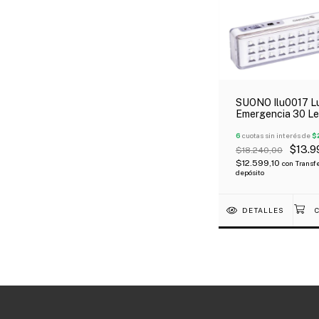
SUONO Ilu0017 L
Emergencia 30 L
Recargable Ofert
6
cuotas sin interés de
$
$13.9
$18.240,00
$12.599,10
con
Transfe
depósito
DETALLES