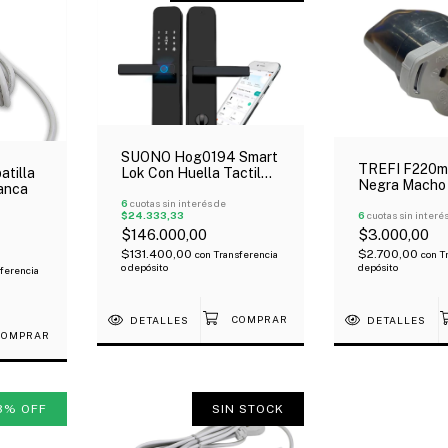
SUONO Hog0194 Smart
TREFI F220m
Lok Con Huella Tactil
tilla
Negra Macho
Tarjeta App Oferta!
anca
Cable Tripola
6
cuotas sin interés de
$24.333,33
6
cuotas sin interé
$146.000,00
$3.000,00
$131.400,00
$2.700,00
con
Transferencia
con
T
o depósito
depósito
ferencia
DETALLES
DETALLES
3
%
OFF
SIN STOCK