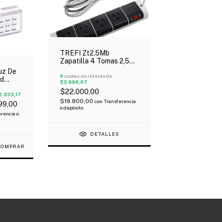
TREFI Zt2.5Mb
Zapatilla 4 Tomas 2,5
Mts Negra
uz De
6
cuotas sin interés de
ed
$3.666,67
a!
$22.000,00
2.333,17
$19.800,00
con
Transferencia
99,00
o depósito
rencia o
DETALLES