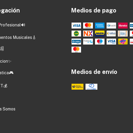
gación
Medios de pago
Profesional🔊
mentos Musicales🎸
🎚️
acion✨
Medios de envío
atica🎮
T💰
s Somos