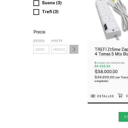
Suono (3)
Trefi (3)
Precio
DESDE
HASTA
TREFI Zt5mw Zapa
4 Tomas 5 Mts Bl
6
cuotas sin interés de
$6.333,33
$38.000,00
$34.200,00
con
Trans
o depósito
DETALLES
2