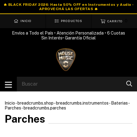
0
INICIO
PRODUCTOS
CARRITO
Envíos a Todo el País • Atención Personalizada • 6 Cuotas
Sin Interés• Garantía Oficial
Inicio
-
breadcrumbs.shop
-
breadcrumbs.instrumentos
-
Baterias
-
Parches
-
breadcrumbs.parches
Parches