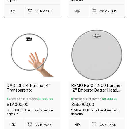
depósito
depósito
DADI Dht14 Parche 14"
REMO Be-0112-00 Parche
Transparente
12" Emperor Batter Head
Coated Arenado
6
cuotas sin interés de
$2.000,00
6
cuotas sin interés de
$9.333,33
$12.000,00
$56.000,00
$10.800,00
$50.400,00
con
Transferencia o
con
Transferencia o
depósito
depósito