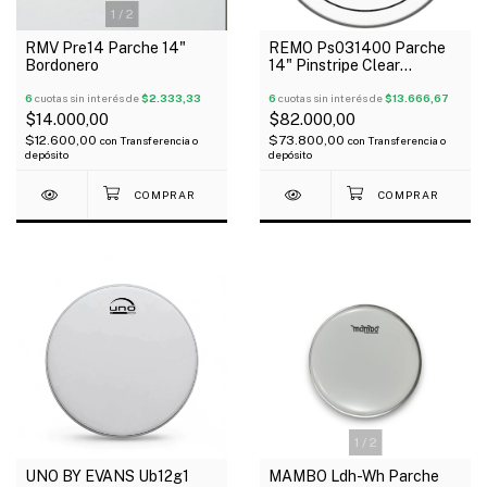
1
/
2
RMV Pre14 Parche 14"
REMO Ps031400 Parche
Bordonero
14" Pinstripe Clear
Transparente 2 Capas
6
cuotas sin interés de
$2.333,33
6
cuotas sin interés de
$13.666,67
$14.000,00
$82.000,00
$12.600,00
$73.800,00
con
Transferencia o
con
Transferencia o
depósito
depósito
1
/
2
UNO BY EVANS Ub12g1
MAMBO Ldh-Wh Parche