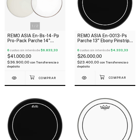
1
/
2
REMO ASIA En-0013-Ps
REMO ASIA En-Bs-14-Pp
Parche 13" Ebony Pinstripe
Pro-Pack Parche 14"
Negro 2 Capas
Coated + 14" Bordonero
6
cuotas sin interés de
$4.333,33
6
cuotas sin interés de
$6.833,33
$26.000,00
$41.000,00
$23.400,00
$36.900,00
con
Transferencia o
con
Transferencia o
depósito
depósito