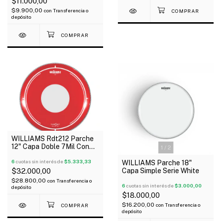
$11.000,00
$9.900,00
con
Transferencia o
depósito
WILLIAMS Rdt212 Parche
12" Capa Doble 7Mil Con
1
/
2
Aceite Rojo Serie Target
Dot
6
cuotas sin interés de
$5.333,33
WILLIAMS Parche 18"
Capa Simple Serie White
$32.000,00
$28.800,00
con
Transferencia o
6
cuotas sin interés de
$3.000,00
depósito
$18.000,00
$16.200,00
con
Transferencia o
depósito