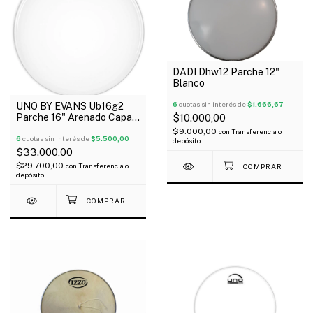
DADI Dhw12 Parche 12"
Blanco
6
cuotas sin interés de
$1.666,67
UNO BY EVANS Ub16g2
Parche 16" Arenado Capa
$10.000,00
Doble G2
$9.000,00
con
Transferencia o
6
cuotas sin interés de
$5.500,00
depósito
$33.000,00
$29.700,00
con
Transferencia o
depósito