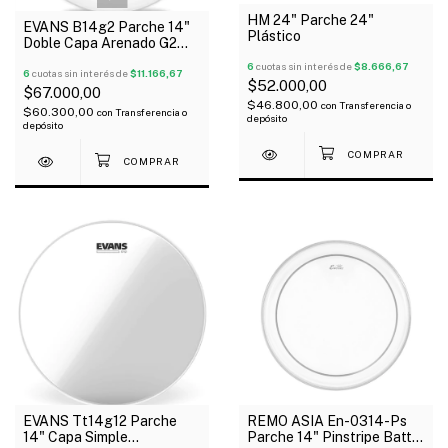
HM 24" Parche 24"
EVANS B14g2 Parche 14"
Plástico
Doble Capa Arenado G2
Usa
6
cuotas sin interés de
$8.666,67
6
cuotas sin interés de
$11.166,67
$52.000,00
$67.000,00
$46.800,00
con
Transferencia o
$60.300,00
con
Transferencia o
depósito
depósito
EVANS Tt14g12 Parche
REMO ASIA En-0314-Ps
14" Capa Simple
Parche 14" Pinstripe Batter