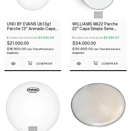
1
/
2
UNO BY EVANS Ub13g1
WILLIAMS Mil22 Parche
Parche 13" Arenado Capa
22" Capa Simple Serie
Simple G1
Murga
6
cuotas sin interés de
$3.500,00
6
cuotas sin interés de
$5.666,67
$21.000,00
$34.000,00
$18.900,00
$30.600,00
con
Transferencia o
con
Transferencia o
depósito
depósito
1
/
2