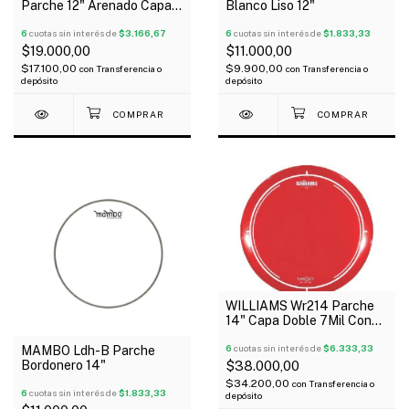
Parche 12" Arenado Capa
Blanco Liso 12"
Simple G1
6
cuotas sin interés de
$3.166,67
6
cuotas sin interés de
$1.833,33
$19.000,00
$11.000,00
$17.100,00
$9.900,00
con
Transferencia o
con
Transferencia o
depósito
depósito
WILLIAMS Wr214 Parche
14" Capa Doble 7Mil Con
Aceite Rojo Serie Target
6
cuotas sin interés de
$6.333,33
MAMBO Ldh-B Parche
Bordonero 14"
$38.000,00
$34.200,00
con
Transferencia o
6
cuotas sin interés de
$1.833,33
depósito