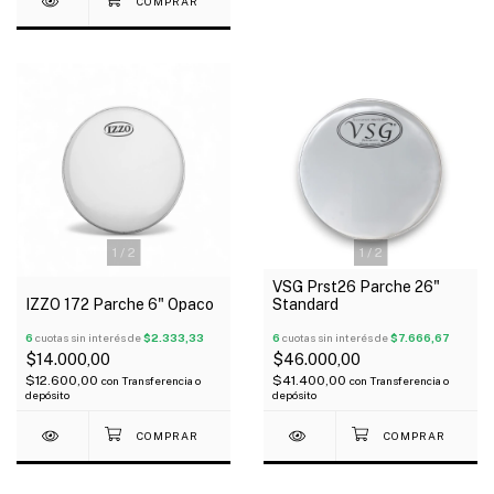
1
/
2
1
/
2
VSG Prst26 Parche 26"
IZZO 172 Parche 6" Opaco
Standard
6
cuotas sin interés de
$2.333,33
6
cuotas sin interés de
$7.666,67
$14.000,00
$46.000,00
$12.600,00
$41.400,00
con
Transferencia o
con
Transferencia o
depósito
depósito