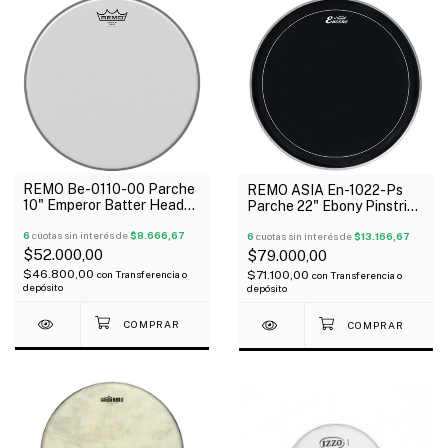
REMO Be-0110-00 Parche
REMO ASIA En-1022-Ps
10" Emperor Batter Head
Parche 22" Ebony Pinstripe
Coated
Negro 2 Capas
6
cuotas sin interés de
$8.666,67
6
cuotas sin interés de
$13.166,67
$52.000,00
$79.000,00
$46.800,00
$71.100,00
con
Transferencia o
con
Transferencia o
depósito
depósito