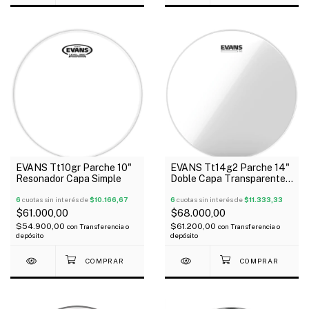
EVANS Tt10gr Parche 10"
EVANS Tt14g2 Parche 14"
Resonador Capa Simple
Doble Capa Transparente
G2 Usa
6
cuotas sin interés de
$10.166,67
6
cuotas sin interés de
$11.333,33
$61.000,00
$68.000,00
$54.900,00
$61.200,00
con
Transferencia o
con
Transferencia o
depósito
depósito