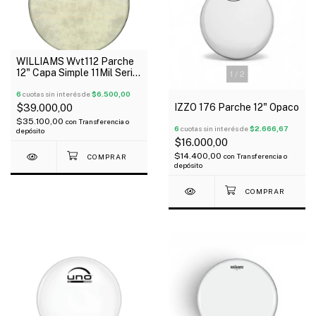
WILLIAMS Wvt112 Parche
12" Capa Simple 11Mil Serie
1
/
2
Vintage
6
cuotas sin interés de
$6.500,00
IZZO 176 Parche 12" Opaco
$39.000,00
$35.100,00
con
Transferencia o
6
cuotas sin interés de
$2.666,67
depósito
$16.000,00
$14.400,00
con
Transferencia o
depósito