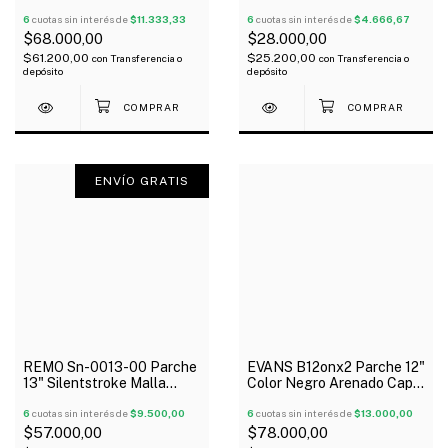
Transparente G12
Head Clear
6
cuotas sin interés de
$11.333,33
6
cuotas sin interés de
$4.666,67
$68.000,00
$28.000,00
$61.200,00
$25.200,00
con
Transferencia o
con
Transferencia o
depósito
depósito
ENVÍO GRATIS
REMO Sn-0013-00 Parche
EVANS B12onx2 Parche 12"
13" Silentstroke Malla
Color Negro Arenado Capa
Silenciosa
Doble
6
cuotas sin interés de
$9.500,00
6
cuotas sin interés de
$13.000,00
$57.000,00
$78.000,00