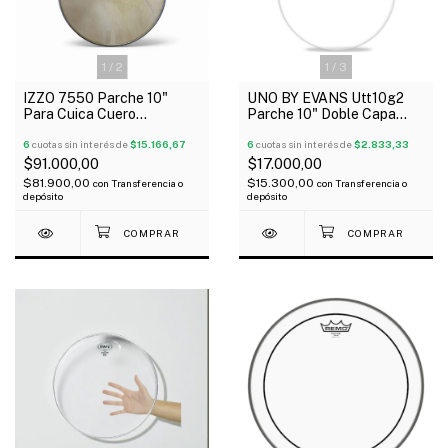
1
/
2
1
/
3
IZZO 7550 Parche 10"
UNO BY EVANS Utt10g2
Para Cuica Cuero
Parche 10" Doble Capa
Completo
Transparente G2
6
cuotas sin interés de
$15.166,67
6
cuotas sin interés de
$2.833,33
$91.000,00
$17.000,00
$81.900,00
$15.300,00
con
Transferencia o
con
Transferencia o
depósito
depósito