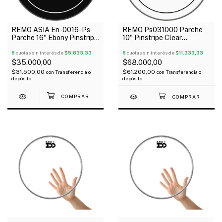
REMO ASIA En-0016-Ps
REMO Ps031000 Parche
Parche 16" Ebony Pinstripe
10" Pinstripe Clear
Negro 2 Capas
Transparente 2 Capas
6
cuotas sin interés de
$5.833,33
6
cuotas sin interés de
$11.333,33
$35.000,00
$68.000,00
$31.500,00
$61.200,00
con
Transferencia o
con
Transferencia o
depósito
depósito