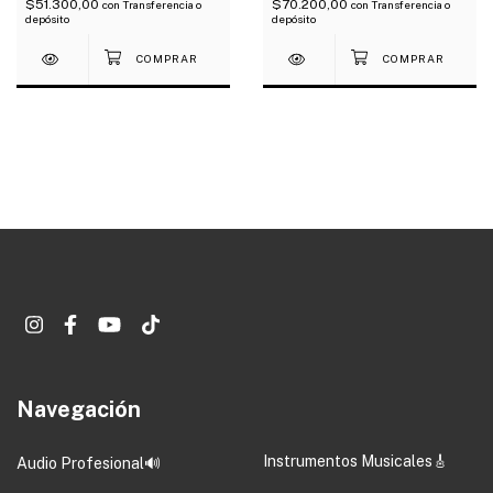
$51.300,00
$70.200,00
con
Transferencia o
con
Transferencia o
depósito
depósito
Navegación
Instrumentos Musicales🎸
Audio Profesional🔊