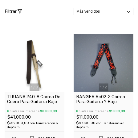
Filtrar
1
/
3
1
/
2
TIJUANA 240-8 Correa De
RANGER Rc02-2 Correa
Cuero Para Guitarra Bajo
Para Guitarra Y Bajo
6
cuotas sin interés de
$6.833,33
6
cuotas sin interés de
$1.833,33
$41.000,00
$11.000,00
$36.900,00
$9.900,00
con
Transferencia o
con
Transferencia o
depósito
depósito