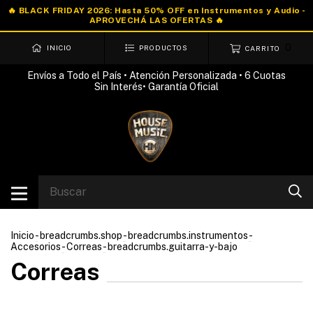
0
INICIO
PRODUCTOS
CARRITO
Envíos a Todo el País • Atención Personalizada • 6 Cuotas
Sin Interés• Garantía Oficial
Inicio
-
breadcrumbs.shop
-
breadcrumbs.instrumentos
-
Accesorios
-
Correas
-
breadcrumbs.guitarra-y-bajo
Correas