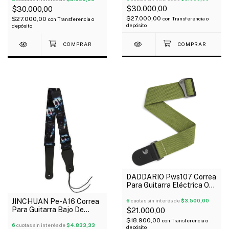
$30.000,00
$30.000,00
$27.000,00
$27.000,00
con
Transferencia o
con
Transferencia o
depósito
depósito
DADDARIO Pws107 Correa
Para Guitarra Eléctrica O
Bajo 44 Mm Verde
6
cuotas sin interés de
$3.500,00
JINCHUAN Pe-A16 Correa
Para Guitarra Bajo De
$21.000,00
Polyester Estampada
$18.900,00
con
Transferencia o
6
cuotas sin interés de
$4.833,33
depósito