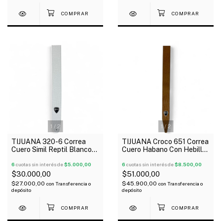
1
/
2
1
/
2
TIJUANA 320-6 Correa
TIJUANA Croco 651 Correa
Cuero Simil Reptil Blanco
Cuero Habano Con Hebilla
Guitarra Bajo
Para Guitarra Bajo
6
cuotas sin interés de
$5.000,00
6
cuotas sin interés de
$8.500,00
$30.000,00
$51.000,00
$27.000,00
$45.900,00
con
Transferencia o
con
Transferencia o
depósito
depósito