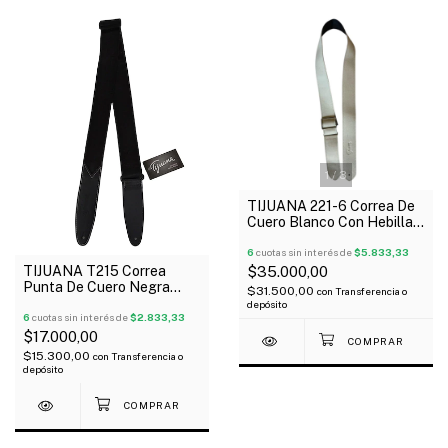
1
/
3
TIJUANA 221-6 Correa De
Cuero Blanco Con Hebilla
Para Guitarra Bajo
6
cuotas sin interés de
$5.833,33
TIJUANA T215 Correa
$35.000,00
Punta De Cuero Negra
$31.500,00
con
Transferencia o
Para Guitarra Bajo
depósito
6
cuotas sin interés de
$2.833,33
$17.000,00
$15.300,00
con
Transferencia o
depósito