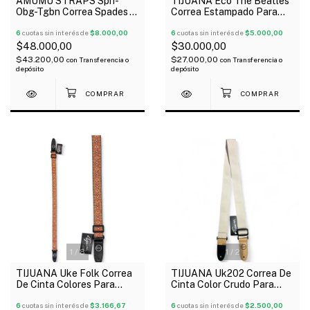
AMUMU STRAPS Sph-
TIJUANA Eco The Beatles
Obg-Tgbn Correa Spades
Correa Estampado Para
Heart Para Guitarra O Bajo
Guitarra Bajo
6
cuotas sin interés de
$8.000,00
6
cuotas sin interés de
$5.000,00
$48.000,00
$30.000,00
$43.200,00
$27.000,00
con
Transferencia o
con
Transferencia o
depósito
depósito
1
/
8
1
/
2
TIJUANA Uke Folk Correa
TIJUANA Uk202 Correa De
De Cinta Colores Para
Cinta Color Crudo Para
Ukelele
Ukelele
6
cuotas sin interés de
$3.166,67
6
cuotas sin interés de
$2.500,00