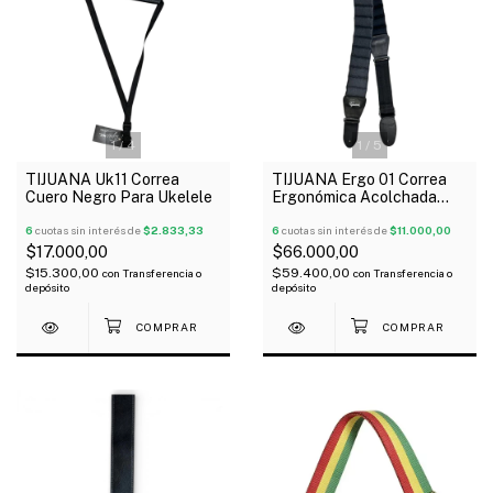
1
/
4
1
/
5
TIJUANA Uk11 Correa
TIJUANA Ergo 01 Correa
Cuero Negro Para Ukelele
Ergonómica Acolchada
Color Negro Para Guitarra
6
cuotas sin interés de
$2.833,33
Bajo
6
cuotas sin interés de
$11.000,00
$17.000,00
$66.000,00
$15.300,00
$59.400,00
con
Transferencia o
con
Transferencia o
depósito
depósito