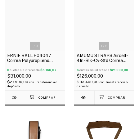
1
/
3
1
/
6
ERNIE BALL P04047
AMUMU STRAPS Aircell-
Correa Polypropileno
4In-Blk-Cv-Std Correa
Burgundy Guitarra Bajo
Airaft Aircell Black Para
6
cuotas sin interés de
$5.166,67
Guitarra O Bajo
6
cuotas sin interés de
$21.000,00
$31.000,00
$126.000,00
$27.900,00
$113.400,00
con
Transferencia o
con
Transferencia o
depósito
depósito