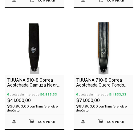
1
/
2
1
/
3
TIJUANA 510-8 Correa
TIJUANA 710-8 Correa
Acolchada Gamuza Negra
Acolchada Cuero Fondo
Para Guitarra Bajo
Habano Para Guitarra Bajo
6
cuotas sin interés de
$6.833,33
6
cuotas sin interés de
$11.833,33
$41.000,00
$71.000,00
$36.900,00
$63.900,00
con
Transferencia o
con
Transferencia o
depósito
depósito