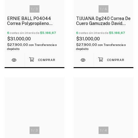
1
/
3
1
/
4
ERNIE BALL P04044
TIJUANA Dg240 Correa De
Correa Polypropileno
Cuero Gamuzado David
Rainbow Guitarra Bajo
Gilmour Para Guitarra Bajo
6
cuotas sin interés de
$5.166,67
6
cuotas sin interés de
$5.166,67
$31.000,00
$31.000,00
$27.900,00
$27.900,00
con
Transferencia o
con
Transferencia o
depósito
depósito
1
/
3
1
/
4