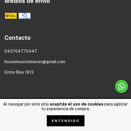
Medios de envío
Contacto
543764770447
housemusicmisiones@gmail.com
Entre Rios 1913
Al navegar por este sitio
aceptás el uso de cookies
para agilizar
tu experiencia de compra.
Copyright House Music - 2026. Todos los derechos reservados.
Defensa de las y los consumidores. Para reclamos
ingresá acá.
ENTENDIDO
Botón de arrepentimiento