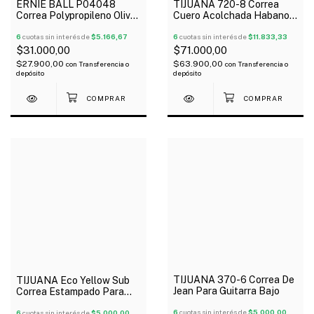
ERNIE BALL P04048
TIJUANA 720-8 Correa
Correa Polypropileno Olive
Cuero Acolchada Habano
Guitarra Bajo
Fondo Blanco Guitarra
6
cuotas sin interés de
$5.166,67
Bajo
6
cuotas sin interés de
$11.833,33
$31.000,00
$71.000,00
$27.900,00
$63.900,00
con
Transferencia o
con
Transferencia o
depósito
depósito
TIJUANA 370-6 Correa De
TIJUANA Eco Yellow Sub
Jean Para Guitarra Bajo
Correa Estampado Para
Guitarra Bajo
6
cuotas sin interés de
$5.000,00
6
cuotas sin interés de
$5.000,00