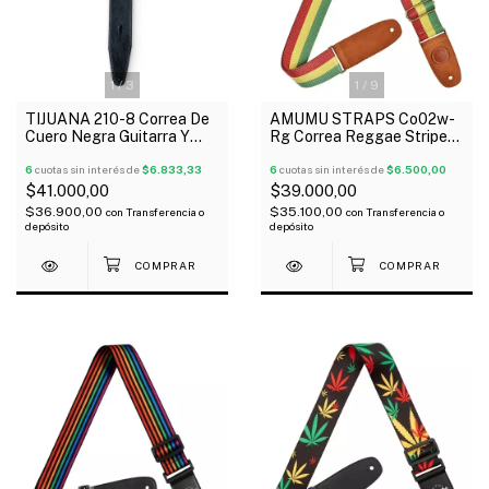
1
/
3
1
/
9
TIJUANA 210-8 Correa De
AMUMU STRAPS Co02w-
Cuero Negra Guitarra Y
Rg Correa Reggae Stripe
Bajo 8 Cm
Para Guitarra Bajo Ukelele
6
cuotas sin interés de
$6.833,33
6
cuotas sin interés de
$6.500,00
$41.000,00
$39.000,00
$36.900,00
$35.100,00
con
Transferencia o
con
Transferencia o
depósito
depósito