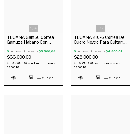
1
/
4
1
/
2
TIJUANA Gam50 Correa
TIJUANA 210-6 Correa De
Gamuza Habano Con
Cuero Negro Para Guitarra
Ajuste Guitarra Bajo
Bajo
6
cuotas sin interés de
$5.500,00
6
cuotas sin interés de
$4.666,67
$33.000,00
$28.000,00
$29.700,00
$25.200,00
con
Transferencia o
con
Transferencia o
depósito
depósito