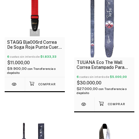
1
/
6
STAGG Bja006rd Correa
De Soga Roja Punta Cuero
Para Guitarra Bajo
6
cuotas sin interés de
$1.833,33
TIJUANA Eco The Wall
$11.000,00
Correa Estampado Para
$9.900,00
con
Transferencia o
Guitarra Bajo
depósito
6
cuotas sin interés de
$5.000,00
$30.000,00
$27.000,00
con
Transferencia o
depósito