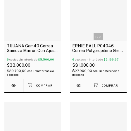
1
/
3
TIJUANA Gam40 Correa
ERNIE BALL P04046
Gamuza Marrón Con Ajuste
Correa Polypropileno Grey
Guitarra Bajo
Guitarra Bajo
6
cuotas sin interés de
$5.500,00
6
cuotas sin interés de
$5.166,67
$33.000,00
$31.000,00
$29.700,00
$27.900,00
con
Transferencia o
con
Transferencia o
depósito
depósito