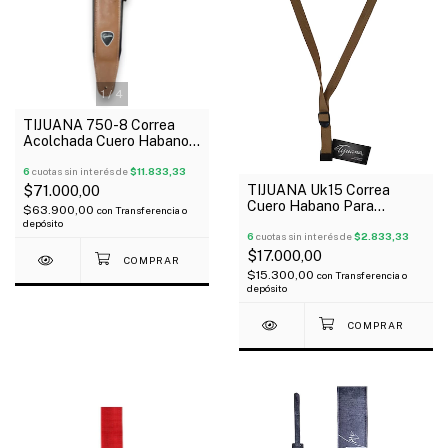
1
/
4
TIJUANA 750-8 Correa
Acolchada Cuero Habano
Fondo Negro Guitarra Bajo
6
cuotas sin interés de
$11.833,33
TIJUANA Uk15 Correa
$71.000,00
Cuero Habano Para
$63.900,00
con
Transferencia o
Ukelele
depósito
6
cuotas sin interés de
$2.833,33
$17.000,00
$15.300,00
con
Transferencia o
depósito