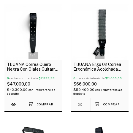
1
/
3
1
/
6
TIJUANA Correa Cuero
TIJUANA Ergo 02 Correa
Negra Con Ojales Guitarra
Ergonómica Acolchada
Bajo
Color Gris Para Guitarra
6
cuotas sin interés de
$7.833,33
Bajo
6
cuotas sin interés de
$11.000,00
$47.000,00
$66.000,00
$42.300,00
$59.400,00
con
Transferencia o
con
Transferencia o
depósito
depósito