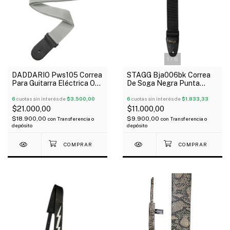
1
/
6
DADDARIO Pws105 Correa
STAGG Bja006bk Correa
Para Guitarra Eléctrica O
De Soga Negra Punta
Bajo 44 Mm Plata
Cuero Para Guitarra Bajo
6
cuotas sin interés de
$3.500,00
6
cuotas sin interés de
$1.833,33
$21.000,00
$11.000,00
$18.900,00
$9.900,00
con
Transferencia o
con
Transferencia o
depósito
depósito