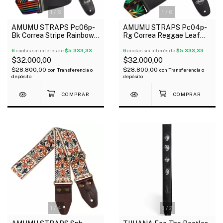
1
/
6
1
/
6
AMUMU STRAPS Pc06p-
AMUMU STRAPS Pc04p-
Bk Correa Stripe Rainbow
Rg Correa Reggae Leaf
Para Guitarra Bajo Ukelele
Para Guitarra Bajo Ukelele
6
cuotas sin interés de
$5.333,33
6
cuotas sin interés de
$5.333,33
$32.000,00
$32.000,00
$28.800,00
$28.800,00
con
Transferencia o
con
Transferencia o
depósito
depósito
1
/
4
1
/
2