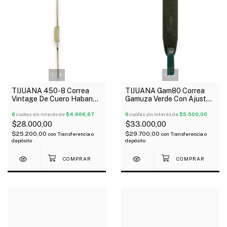
1
/
4
1
/
4
TIJUANA 450-8 Correa
TIJUANA Gam80 Correa
Vintage De Cuero Habano
Gamuza Verde Con Ajuste
Para Guitarra Bajo
Guitarra Bajo
6
cuotas sin interés de
$4.666,67
6
cuotas sin interés de
$5.500,00
$28.000,00
$33.000,00
$25.200,00
$29.700,00
con
Transferencia o
con
Transferencia o
depósito
depósito