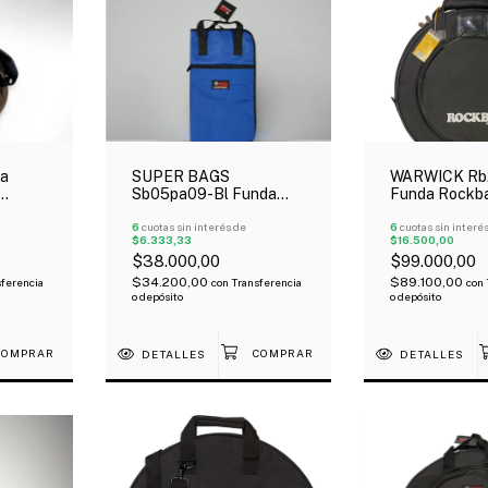
ra
SUPER BAGS
WARWICK Rb
Sb05pa09-Bl Funda
Funda Rockb
vion
Para Palillos
Platillo De 20
Profesional Acolchada
6
cuotas sin interés de
Acolchada
6
cuotas sin interé
$6.333,33
$16.500,00
5Mm
$38.000,00
$99.000,00
$34.200,00
$89.100,00
ferencia
con
Transferencia
con
o depósito
o depósito
DETALLES
DETALLES