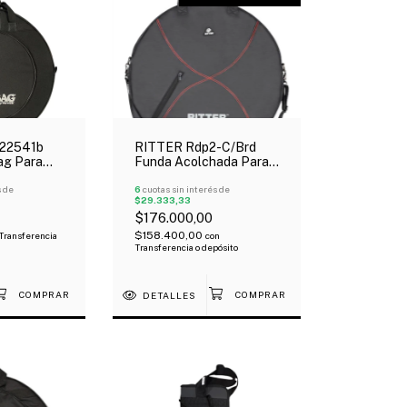
22541b
RITTER Rdp2-C/Brd
ag Para
Funda Acolchada Para
"
Platillos 20" Oferta!
s de
6
cuotas sin interés de
$29.333,33
$176.000,00
$158.400,00
Transferencia
con
Transferencia o depósito
DETALLES