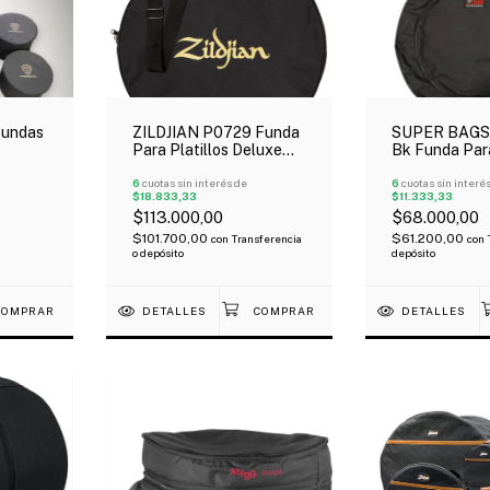
Fundas
ZILDJIAN P0729 Funda
SUPER BAGS 
Para Platillos Deluxe
Bk Funda Para
20" Oferta!
Acolchada 1
6
cuotas sin interés de
6
cuotas sin interé
$18.833,33
$11.333,33
$113.000,00
$68.000,00
$101.700,00
$61.200,00
con
Transferencia
con
o depósito
depósito
DETALLES
DETALLES