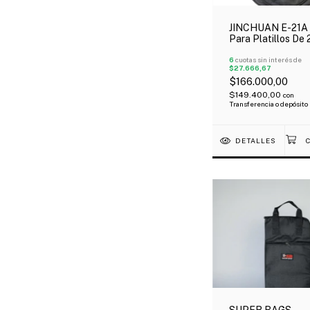
JINCHUAN E-21A
Para Platillos De 
Super Acolchada
Manijas
6
cuotas sin interés de
$27.666,67
$166.000,00
$149.400,00
con
Transferencia o depósito
DETALLES
SUPER BAGS