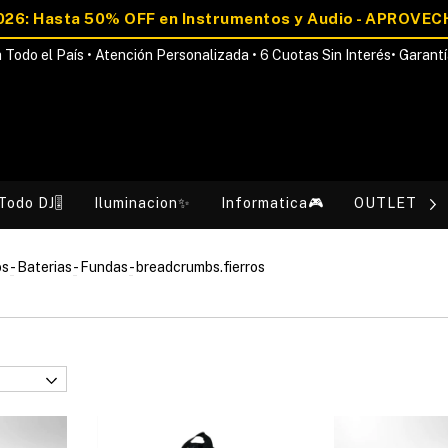
 Todo el País • Atención Personalizada • 6 Cuotas Sin Interés• Garantí
Todo DJ🎚️
Iluminacion✨
Informatica🎮
OUTLET💰
os
-
Baterias
-
Fundas
-
breadcrumbs.fierros