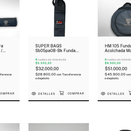
ra
SUPER BAGS
HM 105 Funda 
 /
Sb05pa08-Bk Funda
Acolchada Mo
chada
Para Palillos Acolchada
Separadores Y
5Mm
6
cuotas sin interés de
22"
6
cuotas sin interé
$5.333,33
$8.500,00
$32.000,00
$51.000,00
$28.800,00
$45.900,00
ferencia
con
Transferencia
con
o depósito
o depósito
DETALLES
DETALLES