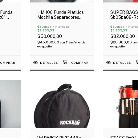
 Funda
HM 100 Funda Platillos
SUPER BAGS
20"
Mochila Separadores
Sb05pa08-Rd
 30Mm
Bolsillo Exterior 20"
Para Palillos
6
cuotas sin interés de
5Mm
6
cuotas sin interé
$8.333,33
$5.333,33
$50.000,00
$32.000,00
$45.000,00
$28.800,00
con
Transferencia
con
o depósito
o depósito
DETALLES
DETALLES
WARWICK Rb22446b
STAGG Ds04