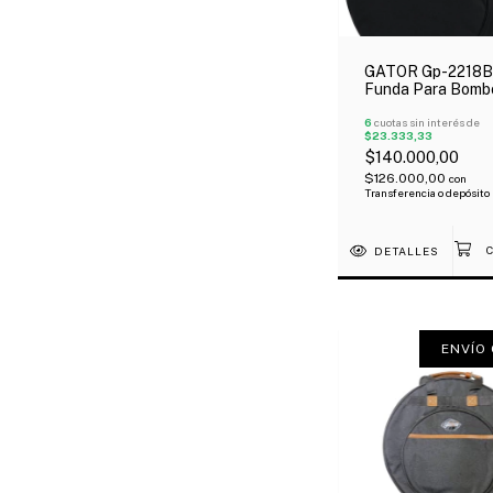
GATOR Gp-2218B
Funda Para Bomb
22X18" Super
Acolchado Manija
6
cuotas sin interés de
$23.333,33
$140.000,00
$126.000,00
con
Transferencia o depósito
DETALLES
ENVÍO 