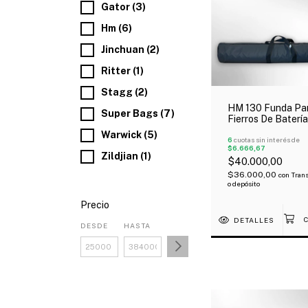
Gator (3)
Hm (6)
Jinchuan (2)
Ritter (1)
Stagg (2)
HM 130 Funda Pa
Super Bags (7)
Fierros De Batería
Micrófonos Acol
Warwick (5)
118X30c
6
cuotas sin interés de
$6.666,67
Zildjian (1)
$40.000,00
$36.000,00
con
Trans
o depósito
Precio
DETALLES
DESDE
HASTA