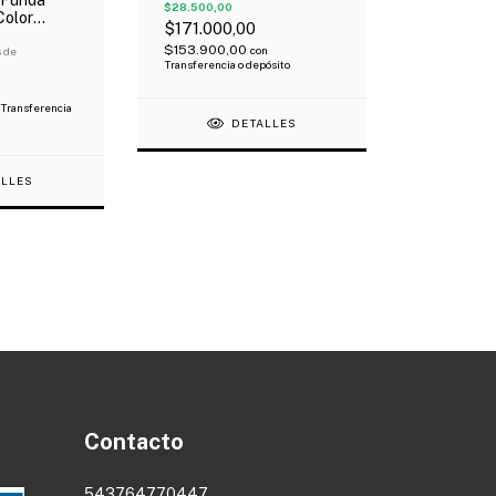
$28.500,00
Color
$171.000,00
arre
$153.900,00
con
s de
Transferencia o depósito
Transferencia
DETALLES
ALLES
Contacto
543764770447