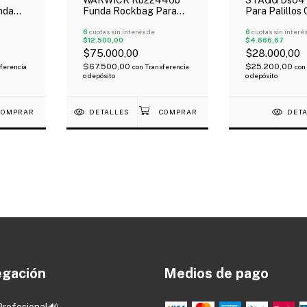
nda
Funda Rockbag Para
Para Palillos 
Redoblante 14"
Negro Con Ag
chada
Reforzada Oferta!
6
cuotas sin interés de
6
cuotas sin interé
$12.500,00
$4.666,67
$75.000,00
$28.000,00
$67.500,00
$25.200,00
ferencia
con
Transferencia
con
o depósito
o depósito
DETALLES
DET
gación
Medios de pago
Profesional🔊