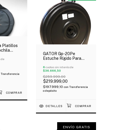
Platillos
chila
GATOR Gp-20Pe
 Bolsillo
Estuche Rígido Para
s de
Platillos 20" Pvc Manija
Oferta!
6
cuotas sin interés de
$36.666,50
Transferencia
$259.999,00
$219.999,00
$197.999,10
con
Transferencia
o depósito
DETALLES
ENVÍO GRATIS