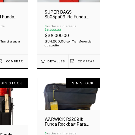
SUPER BAGS
 Funda
Sb05pa09-Rd Funda
 Acolchada
Para Palillos
s de
Profesional Acolchada
6
cuotas sin interés de
$6.333,33
5Mm
$38.000,00
$34.200,00
Transferencia
con
Transferencia
o depósito
DETALLES
SIN STOCK
SIN STOCK
WARWICK R22691b
Funda Rockbag Para
Pedal De Bombo Doble
Reforzada Oferta!
6
cuotas sin interés de
 Funda