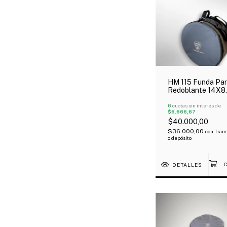
HM 115 Funda Pa
Redoblante 14X8
Acolchada Tela A
6
cuotas sin interés de
$6.666,67
$40.000,00
$36.000,00
con
Trans
o depósito
DETALLES