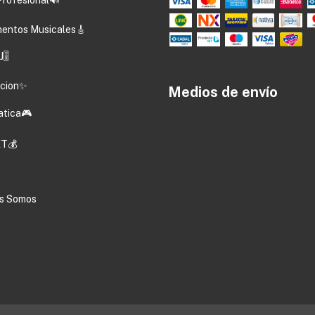
mentos Musicales🎸
🎚️
acion✨
Medios de envío
atica🎮
T💰
s Somos