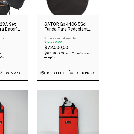
GATOR Gp-1406,5Sd
23A Set
Funda Para Redoblante
ra Batería
De 14" X 6.5" Reforzada
12 13 14
6
cuotas sin interés de
s de
$12.000,00
$72.000,00
0
$64.800,00
con
Transferencia
on
o depósito
pósito
DETALLES