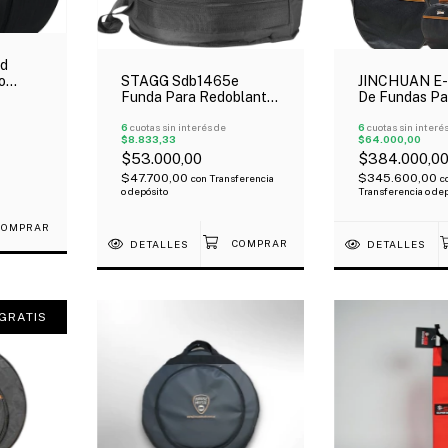
d
STAGG Sdb1465e
o
JINCHUAN E-
Funda Para Redoblante
De Fundas Pa
14" Super Acolchado
5 Cuerpos 22 
10Mm
6
cuotas sin interés de
16" Oferta!
6
cuotas sin interé
$8.833,33
$64.000,00
$53.000,00
$384.000,0
$47.700,00
$345.600,00
con
Transferencia
c
o depósito
Transferencia o de
DETALLES
DETALLES
GRATIS