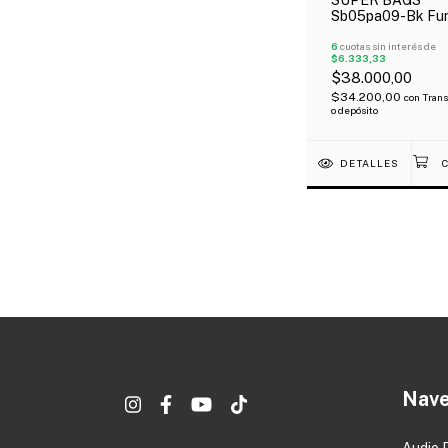
Sb05pa09-Bk Fu
Para Palillos
Profesional Acol
6
cuotas sin interés de
$6.333,33
5Mm
$38.000,00
$34.200,00
con
Trans
o depósito
DETALLES
Nave
Audio 