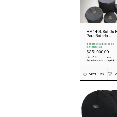
HM 140L Set De 
Para Batería
12+13+14+16+22"
6
cuotas sin interés de
$41.833,33
$251.000,00
$225.900,00
con
Transferencia o depósito
DETALLES