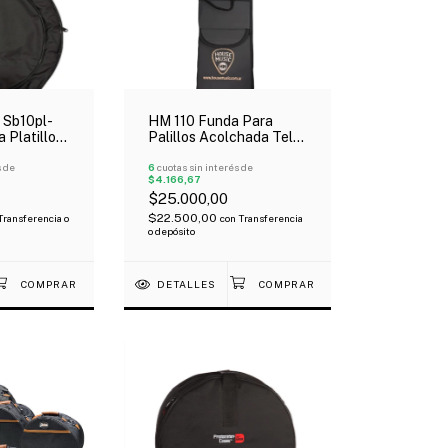
Sb10pl-
HM 110 Funda Para
 Platillos
Palillos Acolchada Tela
0Mm
Avion
s de
6
cuotas sin interés de
$4.166,67
$25.000,00
$22.500,00
Transferencia o
con
Transferencia
o depósito
DETALLES