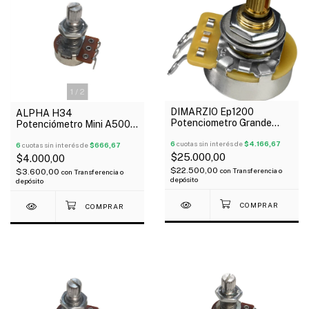
1
/
2
DIMARZIO Ep1200
ALPHA H34
Potenciometro Grande
Potenciómetro Mini A500k
250K Logarítmico Para
Logarítmico
Instrumento
6
cuotas sin interés de
$4.166,67
6
cuotas sin interés de
$666,67
$25.000,00
$4.000,00
$22.500,00
con
Transferencia o
$3.600,00
con
Transferencia o
depósito
depósito