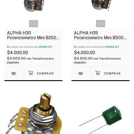
1
/
2
1
/
2
ALPHA H30
ALPHA H35
Potenciometro Mini B250k
Potenciometro Mini B500k
Lineal
Lineal
6
cuotas sin interés de
$666,67
6
cuotas sin interés de
$666,67
$4.000,00
$4.000,00
$3.600,00
$3.600,00
con
Transferencia o
con
Transferencia o
depósito
depósito