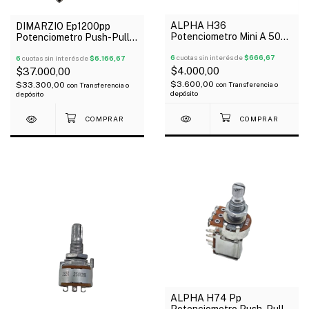
ALPHA H36
DIMARZIO Ep1200pp
Potenciometro Mini A 50K
Potenciometro Push-Pull
Logaritmico
250K Logarítmico Para
6
cuotas sin interés de
$666,67
Instrumento
6
cuotas sin interés de
$6.166,67
$4.000,00
$37.000,00
$3.600,00
$33.300,00
con
Transferencia o
con
Transferencia o
depósito
depósito
ALPHA H74 Pp
Potenciometro Push-Pull A