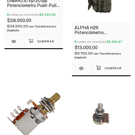
DIMARZIO Ep1201pp
Potenciometro Push-Pull
500K Logarítmico Para
Instrumento
6
cuotas sin interés de
$6.333,33
$38.000,00
$34.200,00
con
Transferencia o
ALPHA H26
depósito
Potenciómetro
Concéntrico B 500K Lineal
6
cuotas sin interés de
$2.166,67
$13.000,00
$11.700,00
con
Transferencia o
depósito