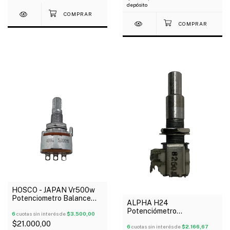
depósito
HOSCO - JAPAN Vr500w
Potenciometro Balance
ALPHA H24
500K
Potenciómetro
6
cuotas sin interés de
$3.500,00
Concéntrico B250k Lineal
$21.000,00
6
cuotas sin interés de
$2.166,67