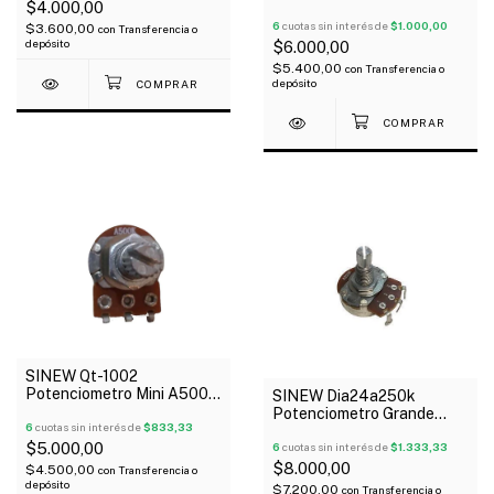
$4.000,00
6
cuotas sin interés de
$1.000,00
$3.600,00
con
Transferencia o
depósito
$6.000,00
$5.400,00
con
Transferencia o
depósito
SINEW Qt-1002
Potenciometro Mini A500k
SINEW Dia24a250k
Logaritmico
Potenciometro Grande
6
cuotas sin interés de
$833,33
A250k Logaritmico
$5.000,00
6
cuotas sin interés de
$1.333,33
$8.000,00
$4.500,00
con
Transferencia o
depósito
$7.200,00
con
Transferencia o