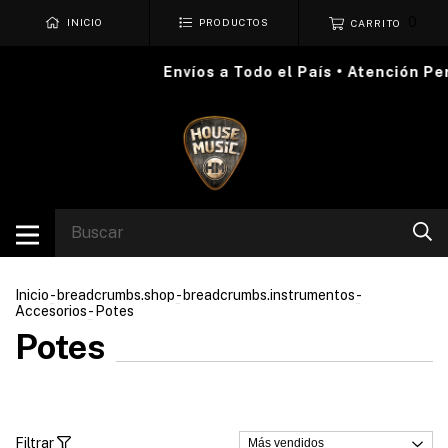
0
INICIO
PRODUCTOS
CARRITO
Envíos a Todo el País • Atención Per
Inicio
-
breadcrumbs.shop
-
breadcrumbs.instrumentos
-
Accesorios
-
Potes
Potes
Filtrar