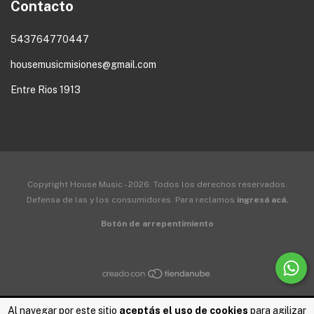
Contacto
543764770447
housemusicmisiones@gmail.com
Entre Rios 1913
Copyright House Music - 2026. Todos los derechos reservados.
Defensa de las y los consumidores. Para reclamos
ingresá acá.
Botón de arrepentimiento
Al navegar por este sitio
aceptás el uso de cookies
para agilizar