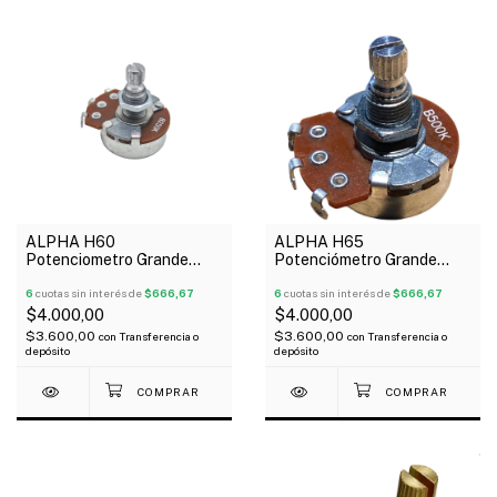
ALPHA H60
ALPHA H65
Potenciometro Grande
Potenciómetro Grande
B250k Lineal
B500k Lineal
6
cuotas sin interés de
$666,67
6
cuotas sin interés de
$666,67
$4.000,00
$4.000,00
$3.600,00
$3.600,00
con
Transferencia o
con
Transferencia o
depósito
depósito