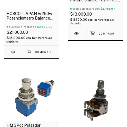
500K Logaritmico
6
cuotas sin interés de
$2.166,67
HOSCO - JAPAN Vr250w
$13.000,00
Potenciometro Balance
$11.700,00
con
Transferencia o
250K
depósito
6
cuotas sin interés de
$3.500,00
$21.000,00
$18.900,00
con
Transferencia o
depósito
HM 3Pdt Pulsador