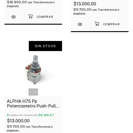
$18.900,00
con
Transferencia o
$13.000,00
depósito
$11.700,00
con
Transferencia o
depósito
SIN STOCK
1
/
3
ALPHA H75 Pp
Potenciometro Push-Pull B
500K Lineal
6
cuotas sin interés de
$2.166,67
$13.000,00
$11.700,00
con
Transferencia o
depósito