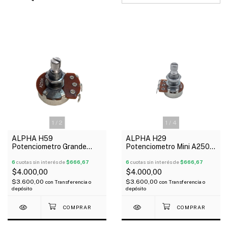
1
/
2
1
/
4
ALPHA H59
ALPHA H29
Potenciometro Grande
Potenciometro Mini A250k
A250k Logaritmico
Logaritmico
6
cuotas sin interés de
$666,67
6
cuotas sin interés de
$666,67
$4.000,00
$4.000,00
$3.600,00
$3.600,00
con
Transferencia o
con
Transferencia o
depósito
depósito