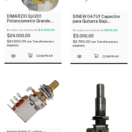
1
/
3
DIMARZIO Ep1201
SINEW 047Uf Capacitor
Potenciometro Grande
para Guitarra Bajo
500K Logarítmico Para
Electrónica
Instrumento
6
cuotas sin interés de
$4.000,00
6
cuotas sin interés de
$500,00
$24.000,00
$3.000,00
$21.600,00
con
Transferencia o
$2.700,00
con
Transferencia o
depósito
depósito