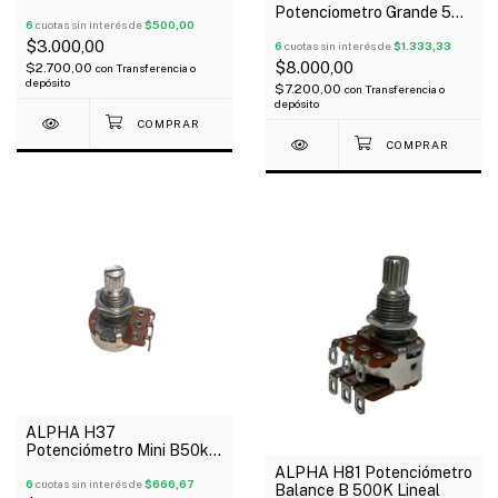
Electrónica
Potenciometro Grande 500
6
cuotas sin interés de
$500,00
K Logaritmico
$3.000,00
6
cuotas sin interés de
$1.333,33
$8.000,00
$2.700,00
con
Transferencia o
depósito
$7.200,00
con
Transferencia o
depósito
ALPHA H37
Potenciómetro Mini B50k
Lineal
ALPHA H81 Potenciómetro
6
cuotas sin interés de
$666,67
Balance B 500K Lineal