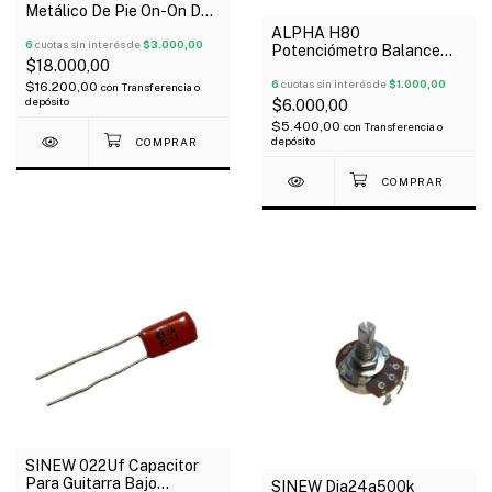
Metálico De Pie On-On De
9 Pines Footswitch Con
ALPHA H80
Retencion
6
cuotas sin interés de
$3.000,00
Potenciómetro Balance
$18.000,00
B250k Lineal
6
cuotas sin interés de
$1.000,00
$16.200,00
con
Transferencia o
depósito
$6.000,00
$5.400,00
con
Transferencia o
depósito
SINEW 022Uf Capacitor
Para Guitarra Bajo
SINEW Dia24a500k