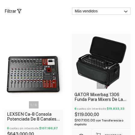
Filtrar
1
/
7
GATOR Mixerbag 1306
Funda Para Mixers De La
Serie X-Air Behringer Otros
1
/
6
6
cuotas sin interés de
$19.833,33
LEXSEN Ca-8 Consola
$119.000,00
Potenciada De 8 Canales
$107.100,00
con
Transferencia o
2x200 Wts Usb Bluetooth
depósito
6
cuotas sin interés de
$107.166,67
$643.000,00