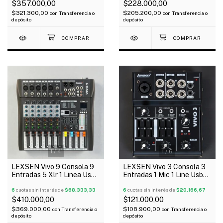
$357.000,00
$228.000,00
$321.300,00
$205.200,00
con
Transferencia o
con
Transferencia o
depósito
depósito
1
/
4
1
/
6
LEXSEN Vivo 9 Consola 9
LEXSEN Vivo 3 Consola 3
Entradas 5 Xlr 1 Linea Usb
Entradas 1 Mic 1 Line Usb
Bluetooth 16 Efectos
48V
6
cuotas sin interés de
$68.333,33
6
cuotas sin interés de
$20.166,67
$410.000,00
$121.000,00
$369.000,00
$108.900,00
con
Transferencia o
con
Transferencia o
depósito
depósito