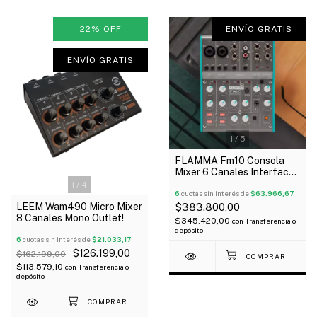
22
%
OFF
ENVÍO GRATIS
ENVÍO GRATIS
1
/
5
FLAMMA Fm10 Consola
Mixer 6 Canales Interface
Usb Efectos Dsp 48V
1
/
4
6
cuotas sin interés de
$63.966,67
LEEM Wam490 Micro Mixer
$383.800,00
8 Canales Mono Outlet!
$345.420,00
con
Transferencia o
depósito
6
cuotas sin interés de
$21.033,17
$126.199,00
$162.199,00
$113.579,10
con
Transferencia o
depósito