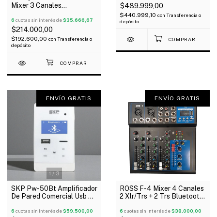
Mixer 3 Canales
$489.999,00
Recargable 48V Usb
$440.999,10
con
Transferencia o
Oferta!
6
cuotas sin interés de
$35.666,67
depósito
$214.000,00
$192.600,00
con
Transferencia o
depósito
ENVÍO GRATIS
ENVÍO GRATIS
1
/
3
SKP Pw-50Bt Amplificador
ROSS F-4 Mixer 4 Canales
De Pared Comercial Usb Sd
2 Xlr/Trs + 2 Trs Bluetooth
Bt Control 25 Wtsx2
Usb 48V
Oferta!
6
cuotas sin interés de
$59.500,00
6
cuotas sin interés de
$38.000,00