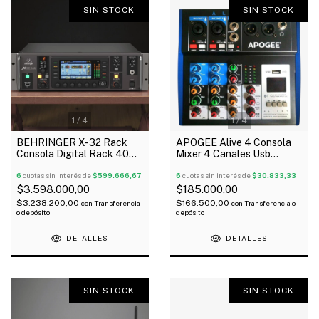
SIN STOCK
SIN STOCK
1
/
4
1
/
4
BEHRINGER X-32 Rack
APOGEE Alive 4 Consola
Consola Digital Rack 40
Mixer 4 Canales Usb
Canales De Entrada 25
Bluetooth 48V
Salidas
6
cuotas sin interés de
$599.666,67
6
cuotas sin interés de
$30.833,33
$3.598.000,00
$185.000,00
$3.238.200,00
$166.500,00
con
Transferencia
con
Transferencia o
o depósito
depósito
DETALLES
DETALLES
SIN STOCK
SIN STOCK