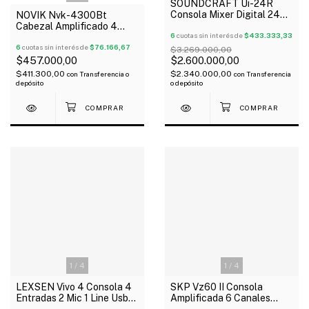
SOUNDCRAFT Ui-24R
Consola Mixer Digital 24
NOVIK Nvk-4300Bt
Canales Rack Oferta!
Cabezal Amplificado 4
6
cuotas sin interés de
$433.333,33
Canales 300W Rms Usb
Bluetooth Sd
6
cuotas sin interés de
$76.166,67
$3.269.000,00
$457.000,00
$2.600.000,00
$411.300,00
$2.340.000,00
con
Transferencia o
con
Transferencia
depósito
o depósito
1
/
4
1
/
4
LEXSEN Vivo 4 Consola 4
SKP Vz60 II Consola
Entradas 2 Mic 1 Line Usb
Amplificada 6 Canales
48V
1600W Usb Bt Mp3 Rec