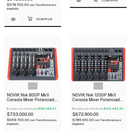
$578.700,00
con
Transferencia o
depósito
1
/
4
1
/
4
NOVIK Nvk 800P MkII
NOVIK Nvk 1200P MkII
Consola Mixer Potenciada
Consola Mixer Potenciada
8 Canales Bluetooth Usb
12 Canales Bluetooth Usb
1200 Watts
6
cuotas sin interés de
$122.166,67
1200 Watts
6
cuotas sin interés de
$145.483,33
$733.000,00
$872.900,00
$659.700,00
$785.610,00
con
Transferencia o
con
Transferencia o
depósito
depósito