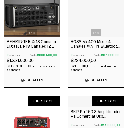
1
/
8
1
/
5
BEHRINGER Xr18 Consola
ROSS Mx400 Mixer 4
Digital De 18 Canales 12
Canales Xlr/Trs Bluetooth
Buses Usb Ipad Android
Reproductor Usb 48V
6
cuotas sin interés de
$303.500,00
6
cuotas sin interés de
$37.333,33
$1.821.000,00
$224.000,00
$1.638.900,00
$201.600,00
con
Transferencia
con
Transferencia o
o depósito
depósito
DETALLES
DETALLES
SIN STOCK
SIN STOCK
SKP Pa-150.3 Amplificador
Pa Comercial Usb
Bluetooth 3 Zonas 150W
6
cuotas sin interés de
$143.000,00