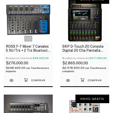
1
/
5
1
/
7
ROSS F-7 Mixer 7 Canales
SKP D-Touch 20 Consola
5 Xlr/Trs + 2 Trs Bluetooth
Digital 20 Cha Pantalla
Usb 48V
Tactil 7" Faders
6
cuotas sin interés de
$46.000,00
Motorizados Oferta!
6
cuotas sin interés de
$477.500,00
$276.000,00
$2.865.000,00
$248.400,00
$2.578.500,00
con
Transferencia o
con
Transferencia
depósito
o depósito
ENVÍO GRATIS