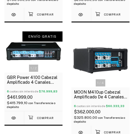
depósito
depósito
ENVÍO GRATIS
1
/
2
GBR Power 4100 Cabezal
Amplificado 4 Canales
1
/
4
80W Rms
6
cuotas sin interés de
$76.999,83
MOON M410up Cabezal
Amplificado De 4 Canales
$461.999,00
100W 8 Ohms Usb
$415.799,10
con
Transferencia o
Bluetooth
6
cuotas sin interés de
$60.333,33
depósito
$362.000,00
$325.800,00
con
Transferencia o
depósito