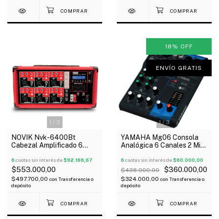
18
%
OFF
ENVÍO GRATIS
1
/
3
1
/
3
NOVIK Nvk-6400Bt
YAMAHA Mg06 Consola
Cabezal Amplificado 6
Analógica 6 Canales 2 Mic
Canales 200 W Rms Usb
+ 6 Linea 48V Oferta!
Bluetooth Sd
6
cuotas sin interés de
$92.166,67
6
cuotas sin interés de
$60.000,00
$553.000,00
$360.000,00
$438.000,00
$497.700,00
$324.000,00
con
Transferencia o
con
Transferencia o
depósito
depósito