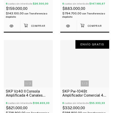
6
cuotas sin interés de
$26.500,00
48V
6
cuotas sin interés de
$147.166,67
$159.000,00
$883.000,00
$143.100,00
$794.700,00
con
Transferencia o
con
Transferencia o
depósito
depósito
ENVÍO GRATIS
1
/
3
1
/
3
SKP Vz40 II Consola
SKP Pw-104Bt
Amplificada 4 Canales
Amplificador Comercial 4X
1600W Usb Bt Mp3 Rec
25W Rms Bluetooth 4
48V
6
cuotas sin interés de
$136.833,33
Salidas Oferta!
6
cuotas sin interés de
$55.333,33
$821.000,00
$332.000,00
$738.900,00
$298.800,00
con
Transferencia o
con
Transferencia o