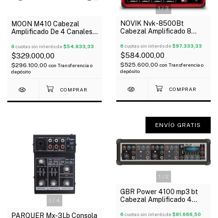
1
/
3
NOVIK Nvk-8500Bt
MOON M410 Cabezal
Cabezal Amplificado 8
Amplificado De 4 Canales
Canales 500W Rms Usb
100W 8 Ohms Oferta!
Bluetooth Sd
6
cuotas sin interés de
$97.333,33
6
cuotas sin interés de
$54.833,33
$584.000,00
$329.000,00
$525.600,00
$296.100,00
con
Transferencia o
con
Transferencia o
depósito
depósito
ENVÍO GRATIS
1
/
2
GBR Power 4100 mp3 bt
Cabezal Amplificado 4
1
/
4
Canales 80W Rms Mp3
Bluetooth
6
cuotas sin interés de
$81.666,50
PARQUER Mx-3Lb Consola