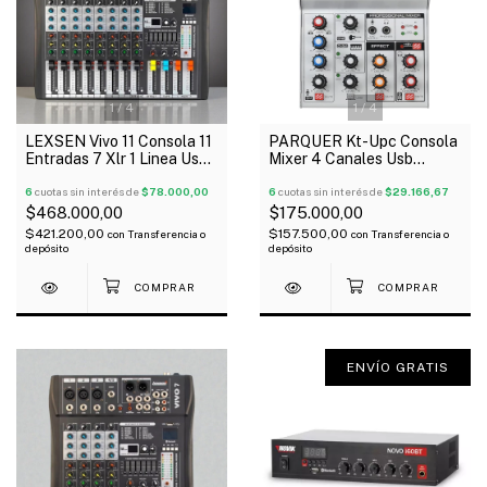
1
/
4
1
/
4
LEXSEN Vivo 11 Consola 11
PARQUER Kt-Upc Consola
Entradas 7 Xlr 1 Linea Usb
Mixer 4 Canales Usb
Bluetooth 16 Efectos
Bluetooth Oferta!
6
cuotas sin interés de
$78.000,00
6
cuotas sin interés de
$29.166,67
$468.000,00
$175.000,00
$421.200,00
$157.500,00
con
Transferencia o
con
Transferencia o
depósito
depósito
ENVÍO GRATIS