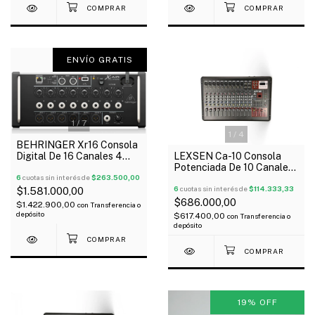
ENVÍO GRATIS
1
/
7
1
/
4
BEHRINGER Xr16 Consola
Digital De 16 Canales 4
LEXSEN Ca-10 Consola
Buses Usb Ipad Android
Potenciada De 10 Canales
6
cuotas sin interés de
$263.500,00
2x200 Wts Usb Bluetooth
6
cuotas sin interés de
$114.333,33
$1.581.000,00
$686.000,00
$1.422.900,00
con
Transferencia o
depósito
$617.400,00
con
Transferencia o
depósito
19
%
OFF