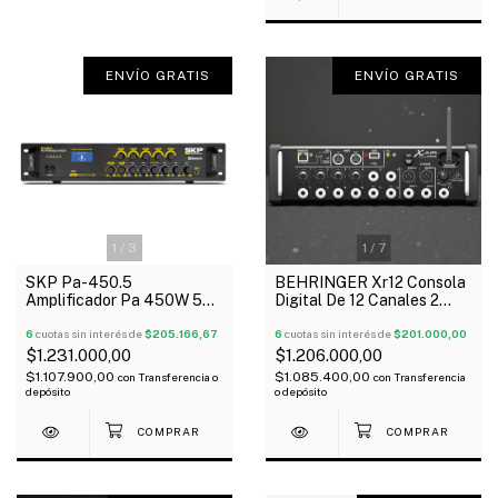
ENVÍO GRATIS
ENVÍO GRATIS
1
/
3
1
/
7
SKP Pa-450.5
BEHRINGER Xr12 Consola
Amplificador Pa 450W 5
Digital De 12 Canales 2
Zonas Bluetooth Usb
Buses Usb Ipad Android
6
cuotas sin interés de
$205.166,67
Oferta!
6
cuotas sin interés de
$201.000,00
$1.231.000,00
$1.206.000,00
$1.107.900,00
$1.085.400,00
con
Transferencia o
con
Transferencia
depósito
o depósito