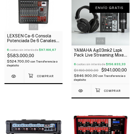
ENVÍO GRATIS
1
/
3
LEXSEN Ca-6 Consola
Potenciada De 6 Canales
1
/
5
2x200 Wts Usb Bluetooth
6
cuotas sin interés de
$97.166,67
YAMAHA Ag03mk2 Lspk
Pack Live Streaming Mixer
$583.000,00
Micrófono Auricular
$524.700,00
con
Transferencia o
Youtuber SALE
6
cuotas sin interés de
$156.833,33
depósito
$941.000,00
$1.160.000,00
$846.900,00
con
Transferencia o
depósito