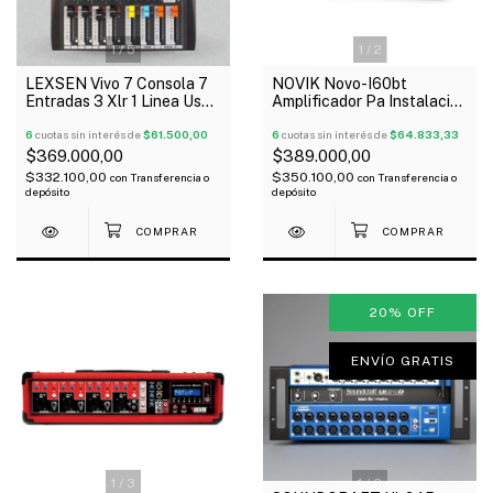
1
/
5
1
/
2
LEXSEN Vivo 7 Consola 7
NOVIK Novo-I60bt
Entradas 3 Xlr 1 Linea Usb
Amplificador Pa Instalación
Bluetooth 16 Efectos
3 Canales 70W Usb
6
cuotas sin interés de
$61.500,00
Bluetooth
6
cuotas sin interés de
$64.833,33
$369.000,00
$389.000,00
$332.100,00
$350.100,00
con
Transferencia o
con
Transferencia o
depósito
depósito
20
%
OFF
ENVÍO GRATIS
1
/
3
1
/
6