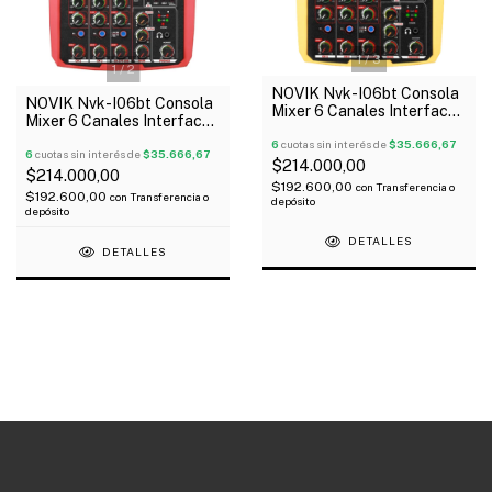
1
/
3
1
/
2
NOVIK Nvk-I06bt Consola
NOVIK Nvk-I06bt Consola
Mixer 6 Canales Interface
Mixer 6 Canales Interface
Usb Bluetooth 48V
Usb Bluetooth 48V
6
cuotas sin interés de
$35.666,67
6
cuotas sin interés de
$35.666,67
$214.000,00
$214.000,00
$192.600,00
con
Transferencia o
$192.600,00
con
Transferencia o
depósito
depósito
DETALLES
DETALLES