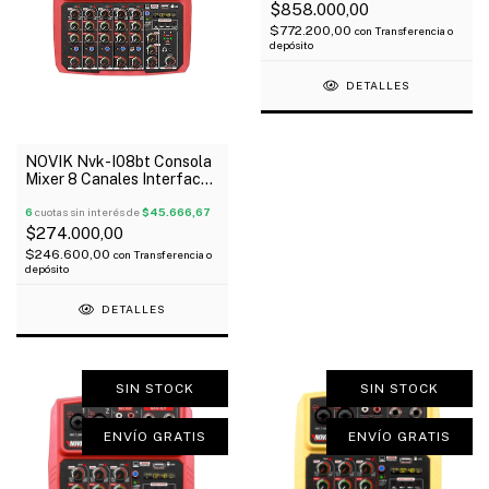
$858.000,00
$772.200,00
con
Transferencia o
depósito
DETALLES
NOVIK Nvk-I08bt Consola
Mixer 8 Canales Interface
Usb Bluetooth 48V
6
cuotas sin interés de
$45.666,67
$274.000,00
$246.600,00
con
Transferencia o
depósito
DETALLES
SIN STOCK
SIN STOCK
ENVÍO GRATIS
ENVÍO GRATIS