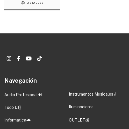
DETALLES
Navegación
Instrumentos Musicales🎸
Audio Profesional🔊
Iluminacion✨
Todo DJ🎚️
Informatica🎮
OUTLET💰