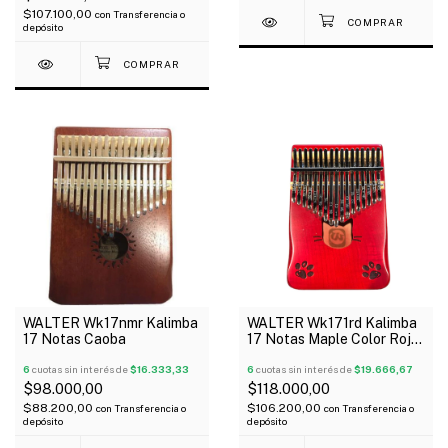
$107.100,00
con
Transferencia o
depósito
WALTER Wk17nmr Kalimba
WALTER Wk171rd Kalimba
17 Notas Caoba
17 Notas Maple Color Roja
Con Estuche
6
cuotas sin interés de
$16.333,33
6
cuotas sin interés de
$19.666,67
$98.000,00
$118.000,00
$88.200,00
$106.200,00
con
Transferencia o
con
Transferencia o
depósito
depósito