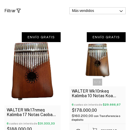
Filtrar
ENVÍO GRATIS
ENVÍO GRATIS
1
/
3
WALTER Wk10nkeq
Kalimba 10 Notas Koa
Electroacústica Con Funda
6
cuotas sin interés de
$29.666,67
WALTER Wk17nmeq
$178.000,00
Kalimba 17 Notas Caoba
$160.200,00
con
Transferencia o
Electroacústica Oferta!
depósito
6
cuotas sin interés de
$31.333,33
$188.000,00