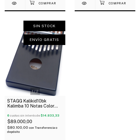
SIN STOCK
ENVÍO GRATIS
1
/
2
STAGG Kalikid10bk
Kalimba 10 Notas Color
Negro Oferta!
6
cuotas sin interés de
$14.833,33
$89.000,00
$80.100,00
con
Transferencia o
depósito