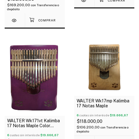
$169.200,00
con
Transferencia o
depósito
WALTER Wk17mp Kalimba
17 Notas Maple
6
cuotas sin interés de
$19.666,67
WALTER Wk171vt Kalimba
$118.000,00
17 Notas Maple Color
$106.200,00
con
Transferencia o
Purpura
depósito
6
cuotas sin interés de
$19.666,67