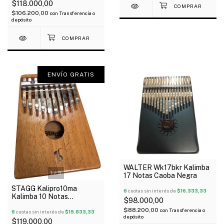
$118.000,00
$106.200,00
con
Transferencia o
depósito
ENVÍO GRATIS
WALTER Wk17bkr Kalimba
1
/
3
17 Notas Caoba Negra
STAGG Kalipro10ma
6
cuotas sin interés de
$16.333,33
Kalimba 10 Notas
$98.000,00
Mahogany Oferta!
$88.200,00
con
Transferencia o
6
cuotas sin interés de
$19.833,33
depósito
$119.000,00