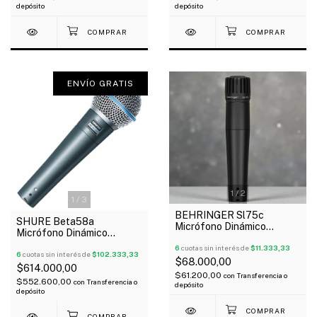
depósito
depósito
ENVÍO GRATIS
1
/
2
1
/
3
BEHRINGER Sl75c
SHURE Beta58a
Micrófono Dinámico
Micrófono Dinámico
Cardioide Tipo 57 Con
Supercardioide Para Voces
Estuche Y Pipeta
6
cuotas sin interés de
$11.333,33
Oferta!
6
cuotas sin interés de
$102.333,33
$68.000,00
$614.000,00
$61.200,00
con
Transferencia o
$552.600,00
con
Transferencia o
depósito
depósito