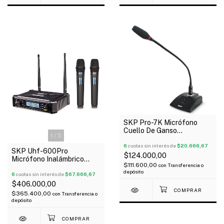
SKP Pro-7K Micrófono
Cuello De Ganso
1
/
5
Condenser Parlamento
6
cuotas sin interés de
$20.666,67
SKP Uhf-600Pro
$124.000,00
Micrófono Inalámbrico
$111.600,00
con
Transferencia o
Doble Mano Sistema Uhf
depósito
6
cuotas sin interés de
$67.666,67
$406.000,00
$365.400,00
con
Transferencia o
depósito