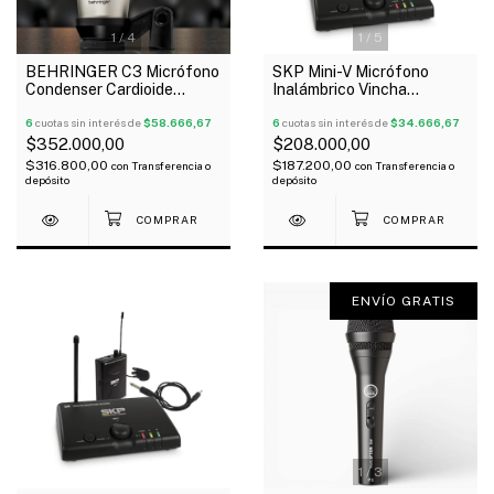
1
/
4
1
/
5
BEHRINGER C3 Micrófono
SKP Mini-V Micrófono
Condenser Cardioide
Inalámbrico Vincha
Omnidireccional Diafragma
Instrumentos Uhf
Doble
6
cuotas sin interés de
$58.666,67
6
cuotas sin interés de
$34.666,67
$352.000,00
$208.000,00
$316.800,00
$187.200,00
con
Transferencia o
con
Transferencia o
depósito
depósito
ENVÍO GRATIS
1
/
3