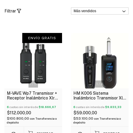
Filtrar
ENVÍO GRATIS
1
/
5
1
/
4
M-VAVE Wp7 Transmisor +
HM K006 Sistema
Receptor Inalámbrico Xlr
Inalámbrico Transmisor Xlr
Para Micrófono Wireless
y Receptor Plug 6.5 2.4
6
cuotas sin interés de
$18.666,67
GHz
6
cuotas sin interés de
$9.833,33
$112.000,00
$59.000,00
$100.800,00
$53.100,00
con
Transferencia o
con
Transferencia o
depósito
depósito