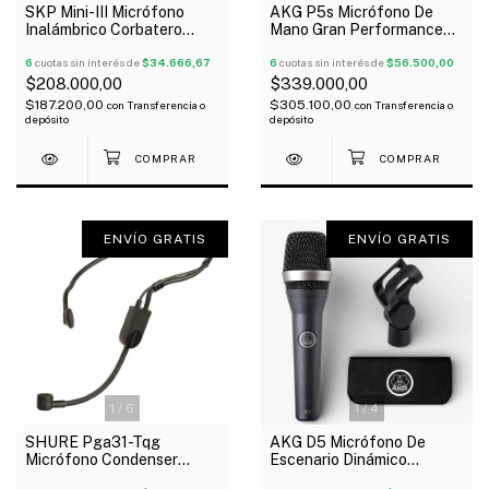
SKP Mini-III Micrófono
AKG P5s Micrófono De
Inalámbrico Corbatero
Mano Gran Performance
Instrumentos Uhf
Diseñado Para Lead Voz
6
cuotas sin interés de
$34.666,67
Oferta!
6
cuotas sin interés de
$56.500,00
$208.000,00
$339.000,00
$187.200,00
$305.100,00
con
Transferencia o
con
Transferencia o
depósito
depósito
ENVÍO GRATIS
ENVÍO GRATIS
1
/
6
1
/
4
SHURE Pga31-Tqg
AKG D5 Micrófono De
Micrófono Condenser
Escenario Dinámico
Cardioide Vincha Conector
Supercardioide Oferta!