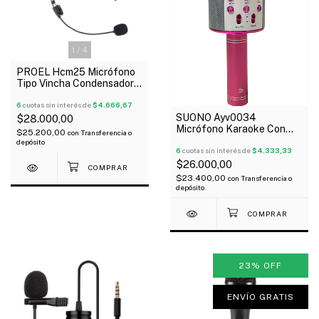
1
/
4
PROEL Hcm25 Micrófono
Tipo Vincha Condensador 4
Pines Xlr Negro
6
cuotas sin interés de
$4.666,67
SUONO Ayv0034
$28.000,00
Micrófono Karaoke Con
$25.200,00
con
Transferencia o
Parlante Usd Bluetooth
depósito
6
cuotas sin interés de
$4.333,33
$26.000,00
$23.400,00
con
Transferencia o
depósito
23
%
OFF
ENVÍO GRATIS