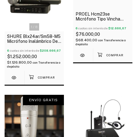
PROEL Hcm23se
Micrófono Tipo Vincha
Color Piel 3.5 Stereo
1
/
8
Oferta!
6
cuotas sin interés de
$12.666,67
$76.000,00
SHURE Blx24ar/Sm58-M5
$68.400,00
con
Transferencia o
Micrófono Inalámbrico De
depósito
Mano Sm58 Uhf
6
cuotas sin interés de
$208.666,67
$1.252.000,00
$1.126.800,00
con
Transferencia o
depósito
ENVÍO GRATIS