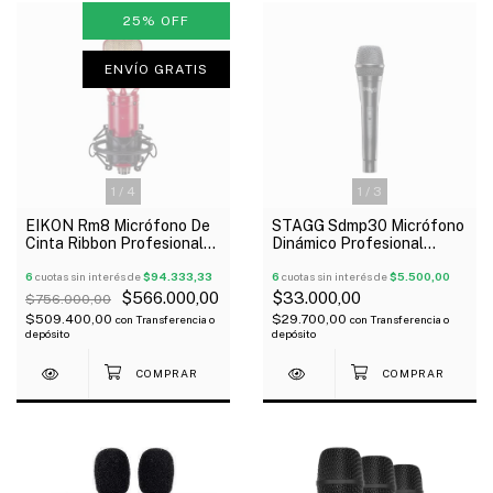
25
%
OFF
ENVÍO GRATIS
1
/
4
1
/
3
EIKON Rm8 Micrófono De
STAGG Sdmp30 Micrófono
Cinta Ribbon Profesional
Dinámico Profesional
Estuche Oferta!
On/Off Con Estuche
6
cuotas sin interés de
$94.333,33
6
cuotas sin interés de
$5.500,00
$566.000,00
$33.000,00
$756.000,00
$509.400,00
$29.700,00
con
Transferencia o
con
Transferencia o
depósito
depósito