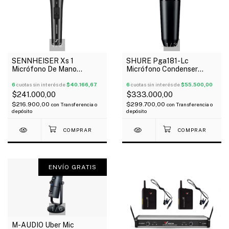
1
/
2
1
/
3
SENNHEISER Xs 1
SHURE Pga181-Lc
Micrófono De Mano
Micrófono Condenser
Dinámico Cardioide
Cardioide De Captacion
Conector Xlr
6
cuotas sin interés de
$40.166,67
Lateral
6
cuotas sin interés de
$55.500,00
$241.000,00
$333.000,00
$216.900,00
$299.700,00
con
Transferencia o
con
Transferencia o
depósito
depósito
ENVÍO GRATIS
1
/
6
M-AUDIO Uber Mic