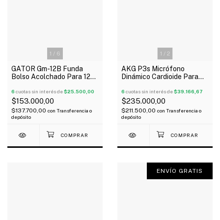
1
/
6
1
/
2
GATOR Gm-12B Funda
AKG P3s Micrófono
Bolso Acolchado Para 12
Dinámico Cardioide Para
Micrófonos Profesional
Voces Instrumentos Oferta!
6
cuotas sin interés de
$25.500,00
6
cuotas sin interés de
$39.166,67
$153.000,00
$235.000,00
$137.700,00
$211.500,00
con
Transferencia o
con
Transferencia o
depósito
depósito
ENVÍO GRATIS