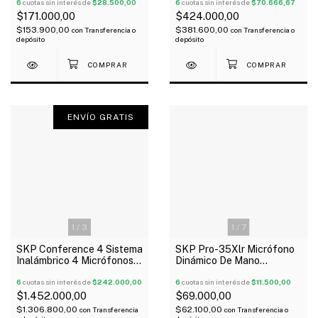
Taf4
6
cuotas sin interés de
$28.500,00
6
cuotas sin interés de
$70.666,67
$171.000,00
$424.000,00
$153.900,00
$381.600,00
con
Transferencia o
con
Transferencia o
depósito
depósito
ENVÍO GRATIS
1
/
3
1
/
7
SKP Conference 4 Sistema
SKP Pro-35Xlr Micrófono
Inalámbrico 4 Micrófonos
Dinámico De Mano
De Conferencia
Unidireccional Con Valija
6
cuotas sin interés de
$242.000,00
Cable
6
cuotas sin interés de
$11.500,00
$1.452.000,00
$69.000,00
$1.306.800,00
$62.100,00
con
Transferencia
con
Transferencia o