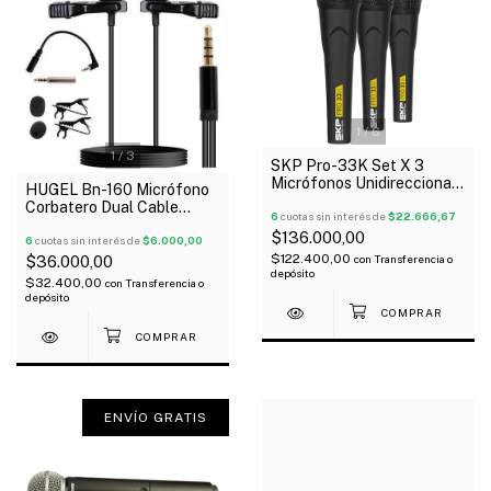
1
/
6
1
/
3
SKP Pro-33K Set X 3
Micrófonos Unidireccional
HUGEL Bn-160 Micrófono
Con Valija Oferta!
Corbatero Dual Cable
6
cuotas sin interés de
$22.666,67
Auxiliar 3.5 St
$136.000,00
6
cuotas sin interés de
$6.000,00
$122.400,00
con
Transferencia o
$36.000,00
depósito
$32.400,00
con
Transferencia o
depósito
ENVÍO GRATIS