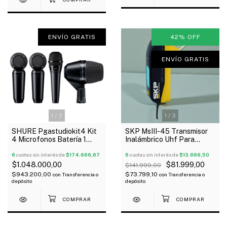
ENVÍO GRATIS
42
%
OFF
ENVÍO GRATIS
1
/
3
1
/
3
SHURE Pgastudiokit4 Kit
SKP MsIII-45 Transmisor
4 Microfonos Batería 1
Inalámbrico Uhf Para
Pga52 +1 Pga57 + 2
Instrumentos Multiset
Pga181 Oferta!
6
cuotas sin interés de
$174.666,67
Outlet!
6
cuotas sin interés de
$13.666,50
$1.048.000,00
$81.999,00
$141.999,00
$943.200,00
$73.799,10
con
Transferencia o
con
Transferencia o
depósito
depósito