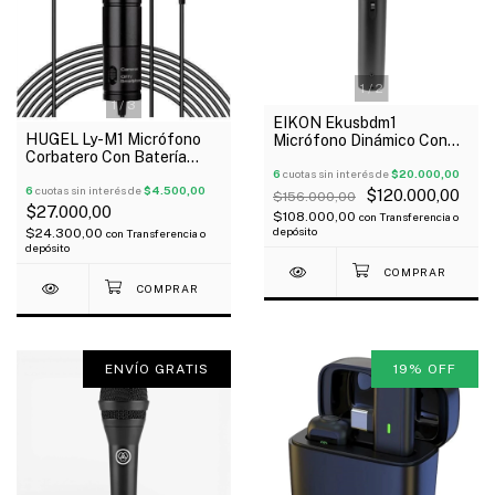
1
/
2
1
/
3
EIKON Ekusbdm1
HUGEL Ly-M1 Micrófono
Micrófono Dinámico Con
Corbatero Con Batería
Interface De Audio Usb
Cable Ficha 3.5 Oferta!
Plug And Play Oferta!
6
cuotas sin interés de
$20.000,00
6
cuotas sin interés de
$4.500,00
$120.000,00
$156.000,00
$27.000,00
$108.000,00
con
Transferencia o
depósito
$24.300,00
con
Transferencia o
depósito
ENVÍO GRATIS
19
%
OFF