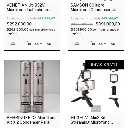
VENETIAN Ut-832V
SAMSON C01upro
Micrófono Inalámbrico
Micrófono Condenser Usb
Doble Vincha Uhf
Con Soporte Oferta!
6
cuotas sin interés de
$48.666,67
6
cuotas sin interés de
$65.166,67
$292.000,00
$391.000,00
$475.000,00
$262.800,00
$351.900,00
con
Transferencia o
con
Transferencia o
depósito
depósito
ENVÍO GRATIS
1
/
5
1
/
3
BEHRINGER C2 Micrófono
HUGEL Vl-Mm2 Kit
Kit X 2 Condenser Para
Streaming Micrófono
Overhead Estudio Estuche
Soporte Smartphone Con