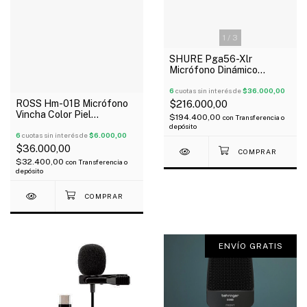
1
/
3
SHURE Pga56-Xlr
Micrófono Dinámico
Cardiode Para Tambor Tom
6
cuotas sin interés de
$36.000,00
ROSS Hm-01B Micrófono
$216.000,00
Vincha Color Piel
$194.400,00
con
Transferencia o
Inalámbrico
depósito
Omnidireccional P3
6
cuotas sin interés de
$6.000,00
$36.000,00
$32.400,00
con
Transferencia o
depósito
ENVÍO GRATIS