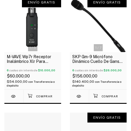
ENVÍO GRATIS
ENVÍO GRATIS
1
/
7
1
/
5
SKP Gm-9 Micrófono
M-VAVE Wp7r Receptor
Dinámico Cuello De Ganso
Inalámbrico Xlr Para
Xlr
Micrófono Wireless
6
cuotas sin interés de
$26.000,00
6
cuotas sin interés de
$10.000,00
$156.000,00
$60.000,00
$140.400,00
$54.000,00
con
Transferencia o
con
Transferencia o
depósito
depósito
ENVÍO GRATIS