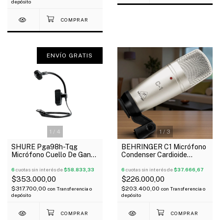
depósito
ENVÍO GRATIS
1
/
4
1
/
3
SHURE Pga98h-Tqg
BEHRINGER C1 Micrófono
Micrófono Cuello De Ganso
Condenser Cardioide
Instrumentos De Viento
Diafragma Grande Oferta!
Condenser
6
cuotas sin interés de
$58.833,33
6
cuotas sin interés de
$37.666,67
$353.000,00
$226.000,00
$317.700,00
$203.400,00
con
Transferencia o
con
Transferencia o
depósito
depósito