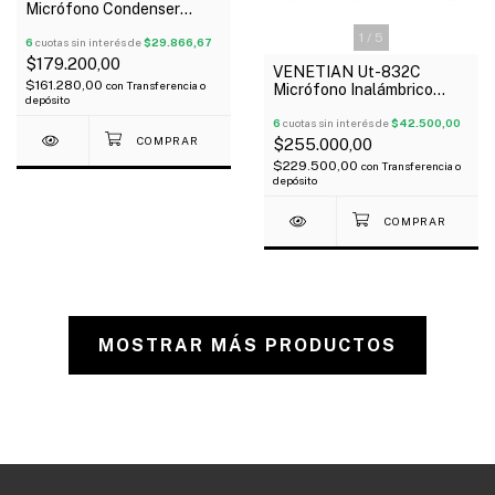
Micrófono Condenser
Multipatron Usb Oferta!
1
/
5
6
cuotas sin interés de
$29.866,67
$179.200,00
VENETIAN Ut-832C
$161.280,00
con
Transferencia o
Micrófono Inalámbrico
depósito
Doble Corbatero Uhf
6
cuotas sin interés de
$42.500,00
$255.000,00
$229.500,00
con
Transferencia o
depósito
MOSTRAR MÁS PRODUCTOS