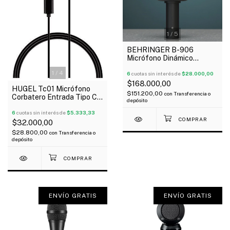
1
/
5
BEHRINGER B-906
Micrófono Dinámico
Supercardioide Para
1
/
4
Estudio Y Escenarios
6
cuotas sin interés de
$28.000,00
$168.000,00
HUGEL Tc01 Micrófono
$151.200,00
con
Transferencia o
Corbatero Entrada Tipo C
depósito
Para Celular Camaras
Oferta!
6
cuotas sin interés de
$5.333,33
$32.000,00
$28.800,00
con
Transferencia o
depósito
ENVÍO GRATIS
ENVÍO GRATIS