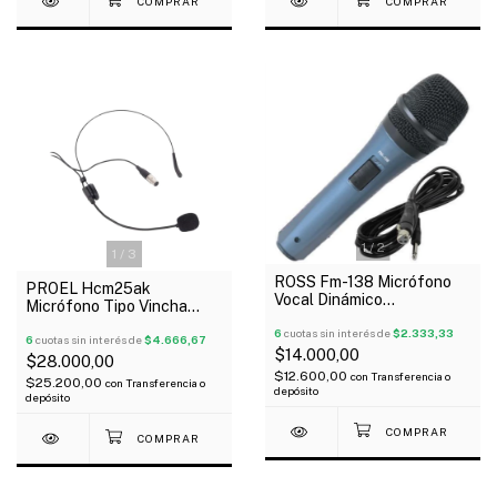
1
/
2
1
/
3
ROSS Fm-138 Micrófono
PROEL Hcm25ak
Vocal Dinámico
Micrófono Tipo Vincha
Supercardioide Con Cable
Condensador 3 Pines Xlr
6
cuotas sin interés de
$2.333,33
Negro
6
cuotas sin interés de
$4.666,67
$14.000,00
$28.000,00
$12.600,00
con
Transferencia o
$25.200,00
con
Transferencia o
depósito
depósito