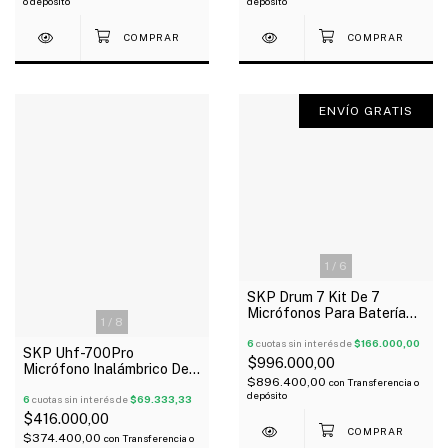
o depósito
depósito
ENVÍO GRATIS
1
/
6
SKP Drum 7 Kit De 7
Micrófonos Para Batería
1
/
8
Con Soportes
6
cuotas sin interés de
$166.000,00
SKP Uhf-700Pro
$996.000,00
Micrófono Inalámbrico De
$896.400,00
con
Transferencia o
Mano Bodypack Vincha
depósito
Corbatero Uhf
6
cuotas sin interés de
$69.333,33
$416.000,00
$374.400,00
con
Transferencia o