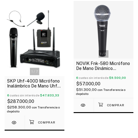
1
/
5
NOVIK Fnk-580 Micrófono
De Mano Dinámico
1
/
7
Cardioide Unidireccional
Cable
6
cuotas sin interés de
$9.500,00
SKP Uhf-400D Micrófono
$57.000,00
Inalámbrico De Mano Uhf
$51.300,00
con
Transferencia o
Con Bodypack Vincha
depósito
Corbatero
6
cuotas sin interés de
$47.833,33
$287.000,00
$258.300,00
con
Transferencia o
depósito