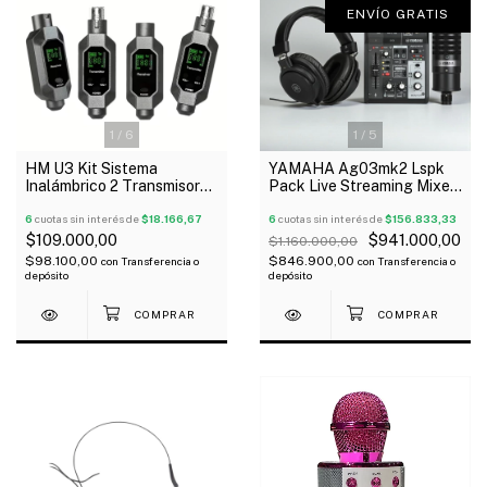
ENVÍO GRATIS
1
/
6
1
/
5
HM U3 Kit Sistema
YAMAHA Ag03mk2 Lspk
Inalámbrico 2 Transmisores
Pack Live Streaming Mixer
y 2 Receptores De
Micrófono Auricular
Micrófono Recargable Xlr
6
cuotas sin interés de
$18.166,67
Youtuber SALE
6
cuotas sin interés de
$156.833,33
2.4 GHz
$109.000,00
$941.000,00
$1.160.000,00
$98.100,00
$846.900,00
con
Transferencia o
con
Transferencia o
depósito
depósito