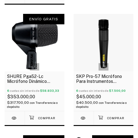
ENVÍO GRATIS
1
/
2
1
/
6
SHURE Pga52-Lc
SKP Pro-57 Micrófono
Micrófono Dinámico
Para Instrumentos
Cardioide Para Bombo
Dinámico Cardioide Tipo 57
Montaje Giratorio
6
cuotas sin interés de
$58.833,33
6
cuotas sin interés de
$7.500,00
$353.000,00
$45.000,00
$317.700,00
$40.500,00
con
Transferencia o
con
Transferencia o
depósito
depósito