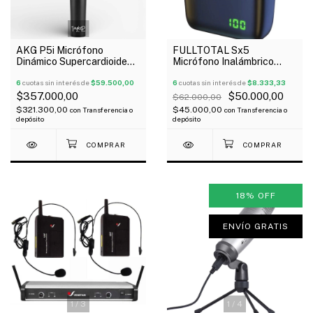
1
/
2
AKG P5i Micrófono
FULLTOTAL Sx5
Dinámico Supercardioide
Micrófono Inalámbrico
Para Voces Pipeta Funda
Corbatero Tipo C
6
cuotas sin interés de
$59.500,00
Recargable Estuche
6
cuotas sin interés de
$8.333,33
Oferta!
$357.000,00
$50.000,00
$62.000,00
$321.300,00
$45.000,00
con
Transferencia o
con
Transferencia o
depósito
depósito
18
%
OFF
ENVÍO GRATIS
1
/
3
1
/
4