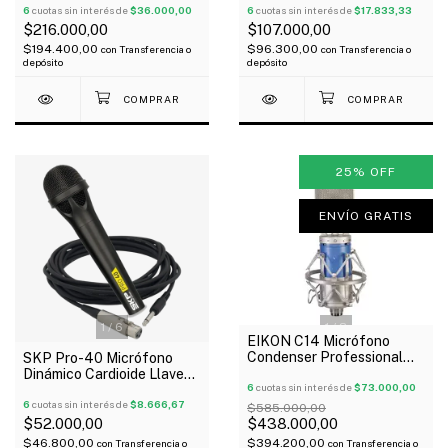
6
cuotas sin interés de
$36.000,00
Led Oferta!
6
cuotas sin interés de
$17.833,33
$216.000,00
$107.000,00
$194.400,00
$96.300,00
con
Transferencia o
con
Transferencia o
depósito
depósito
25
%
OFF
ENVÍO GRATIS
1
/
6
1
/
3
EIKON C14 Micrófono
Condenser Professional
SKP Pro-40 Micrófono
Diafragma Estuche Oferta!
Dinámico Cardioide Llave
6
cuotas sin interés de
$73.000,00
On-Off Cable
6
cuotas sin interés de
$8.666,67
$585.000,00
$52.000,00
$438.000,00
$46.800,00
$394.200,00
con
Transferencia o
con
Transferencia o