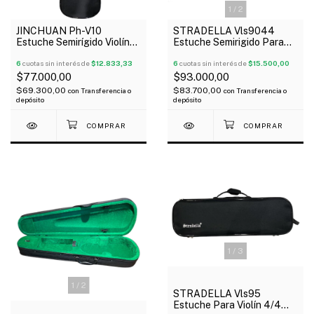
1
/
2
JINCHUAN Ph-V10
STRADELLA Vls9044
Estuche Semirígido Violín
Estuche Semirigido Para
4/4 Telgopor Interior
Violín 4/4
Terciopelo
6
cuotas sin interés de
$12.833,33
6
cuotas sin interés de
$15.500,00
$77.000,00
$93.000,00
$69.300,00
$83.700,00
con
Transferencia o
con
Transferencia o
depósito
depósito
1
/
3
1
/
2
STRADELLA Vls95
Estuche Para Violín 4/4