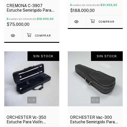
Rectangular Con
Higrometro
6
cuotas sin interés de
$31.333,33
CREMONA C-3907
Estuche Semirígido Para
$188.000,00
Violín Forma Semicircular
4/4
6
cuotas sin interés de
$12.500,00
$75.000,00
SIN STOCK
SIN STOCK
1
/
8
1
/
3
ORCHESTER Vc-350
ORCHESTER Vac-300
Estuche Para ViolÍn
Estuche Semirigido Para
Oblongo 4/4 Con
Viola 16"