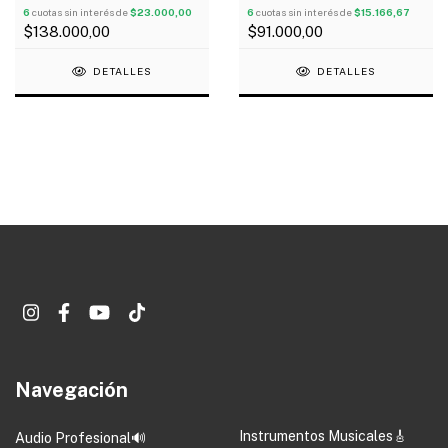
Higrometro
6
cuotas sin interés de
$23.000,00
6
cuotas sin interés de
$15.166,67
$138.000,00
$91.000,00
DETALLES
DETALLES
Navegación
Instrumentos Musicales🎸
Audio Profesional🔊