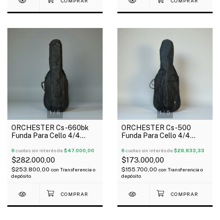
1
/
6
1
/
5
ORCHESTER Cs-660bk
ORCHESTER Cs-500
Funda Para Cello 4/4
Funda Para Cello 4/4
Super Acolchada
Super Acolchada
Reforzada
6
cuotas sin interés de
$47.000,00
6
cuotas sin interés de
$28.833,33
$282.000,00
$173.000,00
$253.800,00
$155.700,00
con
Transferencia o
con
Transferencia o
depósito
depósito