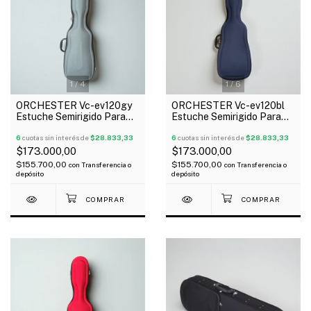
1
/
4
1
/
6
ORCHESTER Vc-ev120gy
ORCHESTER Vc-ev120bl
Estuche Semirigido Para
Estuche Semirigido Para
Violin 4/4 Eva Gris
Violin 4/4 Eva Azul
6
cuotas sin interés de
$28.833,33
6
cuotas sin interés de
$28.833,33
$173.000,00
$173.000,00
$155.700,00
$155.700,00
con
Transferencia o
con
Transferencia o
depósito
depósito