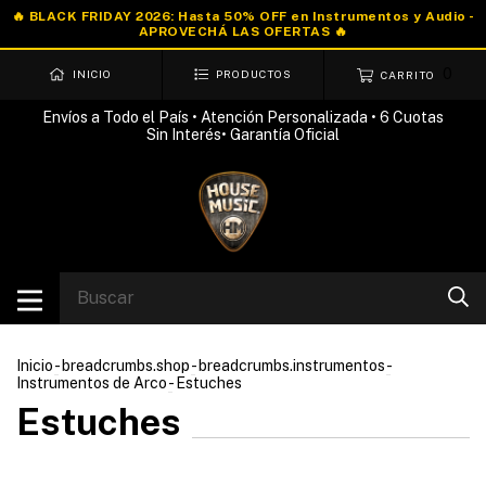
0
INICIO
PRODUCTOS
CARRITO
Envíos a Todo el País • Atención Personalizada • 6 Cuotas
Sin Interés• Garantía Oficial
Inicio
-
breadcrumbs.shop
-
breadcrumbs.instrumentos
-
Instrumentos de Arco
-
Estuches
Estuches