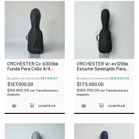
1
/
6
1
/
4
ORCHESTER Cc-b300bk
ORCHESTER Vc-ev120bk
Funda Para Cello 4/4
Estuche Semirigido Para
Económica
Violin 4/4 Eva Negro
6
cuotas sin interés de
$21.166,67
6
cuotas sin interés de
$28.833,33
$127.000,00
$173.000,00
$114.300,00
$155.700,00
con
Transferencia o
con
Transferencia o
depósito
depósito