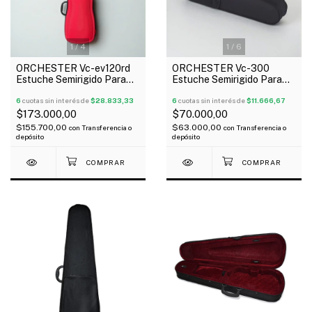
1
/
4
1
/
6
ORCHESTER Vc-ev120rd
ORCHESTER Vc-300
Estuche Semirigido Para
Estuche Semirigido Para
Violin 4/4 Eva Rojo
Violin 4/4
6
cuotas sin interés de
$28.833,33
6
cuotas sin interés de
$11.666,67
$173.000,00
$70.000,00
$155.700,00
$63.000,00
con
Transferencia o
con
Transferencia o
depósito
depósito