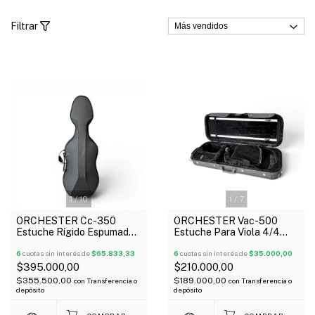
Filtrar
1
/
10
1
/
7
ORCHESTER Cc-350
ORCHESTER Vac-500
Estuche Rígido Espumado
Estuche Para Viola 4/4
Para Violonchelo 4/4 Con
Rectangular Semirigido
Rueditas
6
cuotas sin interés de
$65.833,33
Oblongo
6
cuotas sin interés de
$35.000,00
$395.000,00
$210.000,00
$355.500,00
$189.000,00
con
Transferencia o
con
Transferencia o
depósito
depósito