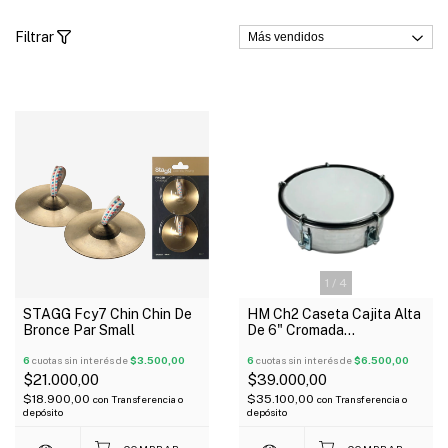
Filtrar
1
/
4
STAGG Fcy7 Chin Chin De
HM Ch2 Caseta Cajita Alta
Bronce Par Small
De 6" Cromada
Estudiantina 5 Tensores
6
cuotas sin interés de
$3.500,00
6
cuotas sin interés de
$6.500,00
$21.000,00
$39.000,00
$18.900,00
$35.100,00
con
Transferencia o
con
Transferencia o
depósito
depósito