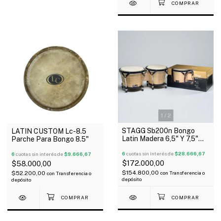
1
/
2
STAGG Sb200n Bongo
LATIN CUSTOM Lc-8.5
Latin Madera 6,5" Y 7,5"
Parche Para Bongo 8.5"
Rims
6
cuotas sin interés de
$28.666,67
6
cuotas sin interés de
$9.666,67
$172.000,00
$58.000,00
$154.800,00
$52.200,00
con
Transferencia o
con
Transferencia o
depósito
depósito