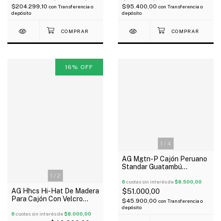
$95.400,00
$204.299,10
con
Transferencia o
con
Transferencia o
depósito
depósito
16
%
OFF
1
/
4
AG Mgtn-P Cajón Peruano
Standar Guatambú
30X31x45 Cm
1
/
2
6
cuotas sin interés de
$8.500,00
AG Hhcs Hi-Hat De Madera
$51.000,00
Para Cajón Con Velcro
$45.900,00
con
Transferencia o
Oferta!
depósito
6
cuotas sin interés de
$8.000,00