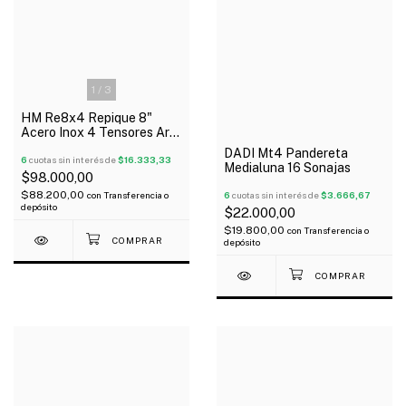
1
/
3
HM Re8x4 Repique 8"
Acero Inox 4 Tensores Aro
Brasil
DADI Mt4 Pandereta
6
cuotas sin interés de
$16.333,33
Medialuna 16 Sonajas
$98.000,00
$88.200,00
6
cuotas sin interés de
$3.666,67
con
Transferencia o
depósito
$22.000,00
$19.800,00
con
Transferencia o
depósito