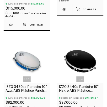
Nacional
depósito
6
cuotas sin interés de
$19.166,67
$115.000,00
$103.500,00
con
Transferencia o
depósito
1
/
5
1
/
4
IZZO 3430az Pandeiro 10"
IZZO 3440p Pandeiro 10"
Azul ABS Plástico Parche
Negro ABS Plástico
Standard
Parche Negro Standard
6
cuotas sin interés de
$15.333,33
6
cuotas sin interés de
$16.166,67
$92.000,00
$97.000,00
$82.800,00
$87.300,00
con
Transferencia o
con
Transferencia o