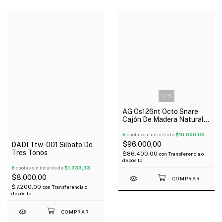
1
/
5
AG Os126nt Octo Snare
Cajón De Madera Natural
12X6"
6
cuotas sin interés de
$16.000,00
$96.000,00
DADI Ttw-001 Silbato De
Tres Tonos
$86.400,00
con
Transferencia o
depósito
6
cuotas sin interés de
$1.333,33
$8.000,00
$7.200,00
con
Transferencia o
depósito