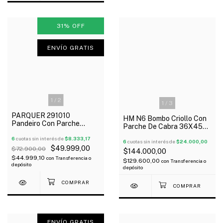
31
%
OFF
ENVÍO GRATIS
1
/
2
1
/
3
PARQUER 291010
HM N6 Bombo Criollo Con
Pandeiro Con Parche
Parche De Cabra 36X45
Afinable De 10 Sin Sonajas
Palos
Oferta!
6
cuotas sin interés de
$8.333,17
6
cuotas sin interés de
$24.000,00
$49.999,00
$72.900,00
$144.000,00
$44.999,10
con
Transferencia o
$129.600,00
con
Transferencia o
depósito
depósito
ENVÍO GRATIS