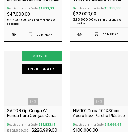
Con Peine
6
cuotas sin interés de
$5.333,33
6
cuotas sin interés de
$7.833,33
$32.000,00
$47.000,00
$28.800,00
$42.300,00
con
Transferencia o
con
Transferencia o
depósito
depósito
30
%
OFF
ENVÍO GRATIS
1
/
3
1
/
3
HM 10" Cuica 10"X30cm
GATOR Gp-Conga W
Acero Inox Parche Plástico
Funda Para Congas Con
Rueditas Y Manijas Outlet!
6
cuotas sin interés de
$17.666,67
6
cuotas sin interés de
$37.833,17
$106.000,00
$226.999,00
$321.999,00