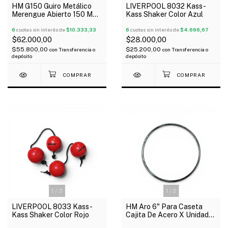
LIVERPOOL 8032 Kass-
HM G150 Guiro Metálico
Kass Shaker Color Azul
Merengue Abierto 150 Mm
Con Peine
6
cuotas sin interés de
$4.666,67
6
cuotas sin interés de
$10.333,33
$28.000,00
$62.000,00
$25.200,00
$55.800,00
con
Transferencia o
con
Transferencia o
depósito
depósito
1
/
3
1
/
2
LIVERPOOL 8033 Kass-
HM Aro 6" Para Caseta
Kass Shaker Color Rojo
Cajita De Acero X Unidad
Para Estudiantina