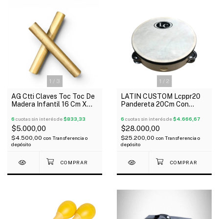
1
/
3
1
/
2
AG Ctti Claves Toc Toc De
LATIN CUSTOM Lcppr20
Madera Infantil 16 Cm X
Pandereta 20Cm Con
Par
Parche 24 Sonajas
6
cuotas sin interés de
$833,33
6
cuotas sin interés de
$4.666,67
$5.000,00
$28.000,00
$4.500,00
$25.200,00
con
Transferencia o
con
Transferencia o
depósito
depósito