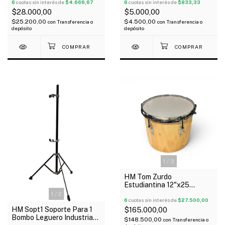
6
cuotas sin interés de
$4.666,67
6
cuotas sin interés de
$833,33
$28.000,00
$5.000,00
$25.200,00
$4.500,00
con
Transferencia o
con
Transferencia o
depósito
depósito
1
/
3
HM Tom Zurdo
Estudiantina 12"x25
Madera Aro Cromado x 6
1
/
2
Torres L Bulones
6
cuotas sin interés de
$27.500,00
HM Sopt1 Soporte Para 1
$165.000,00
Bombo Leguero Industria
$148.500,00
con
Transferencia o