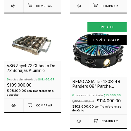
8
%
OFF
ENVÍO GRATIS
VSG Zcych72 Chócalo De
72 Sonajas Aluminio
6
cuotas sin interés de
$18.166,67
REMO ASIA Ta-4208-48
$109.000,00
Pandero 08" Parche
Sintetico Hilera Sonajas
$98.100,00
con
Transferencia o
depósito
Dobles Radiante
6
cuotas sin interés de
$19.000,00
$114.000,00
$124.000,00
$102.600,00
con
Transferencia o
depósito