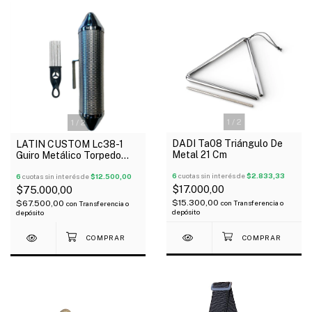
1
/
2
1
/
2
DADI Ta08 Triángulo De
LATIN CUSTOM Lc38-1
Metal 21 Cm
Guiro Metálico Torpedo
Con Raspador
6
cuotas sin interés de
$2.833,33
6
cuotas sin interés de
$12.500,00
$17.000,00
$75.000,00
$15.300,00
$67.500,00
con
Transferencia o
con
Transferencia o
depósito
depósito