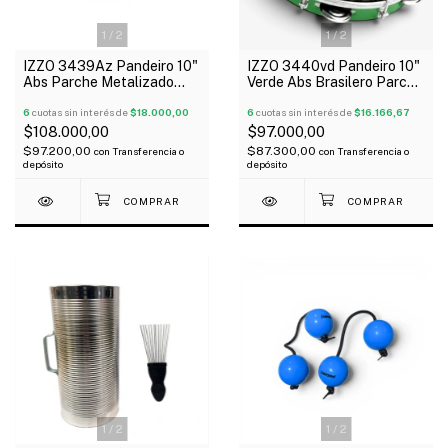
1
/
2
1
/
2
IZZO 3439Az Pandeiro 10"
IZZO 3440vd Pandeiro 10"
Abs Parche Metalizado
Verde Abs Brasilero Parche
Azul
Negro
6
cuotas sin interés de
$18.000,00
6
cuotas sin interés de
$16.166,67
$108.000,00
$97.000,00
$97.200,00
$87.300,00
con
Transferencia o
con
Transferencia o
depósito
depósito
1
/
2
1
/
2