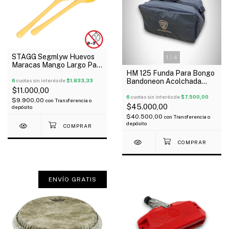
STAGG Segmlyw Huevos
1
/
4
Maracas Mango Largo Par
HM 125 Funda Para Bongo
Color Amarillo 45 Gramos
Bandoneon Acolchada
6
cuotas sin interés de
$1.833,33
Tela Avion 52X28x28 Cm
$11.000,00
6
cuotas sin interés de
$7.500,00
$9.900,00
con
Transferencia o
$45.000,00
depósito
$40.500,00
con
Transferencia o
depósito
ENVÍO GRATIS