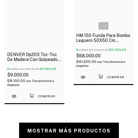
1
/
4
HM 150 Funda Para Bombo
Leguero 50X50 Cm
Acolchada Tela De Avion
6
cuotas sin interés de
$11.333,33
DENVER Dp203 Toc-Toc
$68.000,00
De Madera Con Golpeador
$61.200,00
con
Transferencia o
13 Cm
depósito
6
cuotas sin interés de
$1.500,00
$9.000,00
$8.100,00
con
Transferencia o
depósito
MOSTRAR MÁS PRODUCTOS