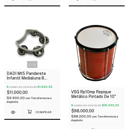
1
/
10
DADI Mt5 Pandereta
Infantil Medialuna 8
Sonajas
6
cuotas sin interés de
$1.833,33
VSG Rp10mp Repique
$11.000,00
Metálico Pintado De 10"
$9.900,00
con
Transferencia o
depósito
6
cuotas sin interés de
$16.333,33
$98.000,00
$88.200,00
con
Transferencia o
depósito