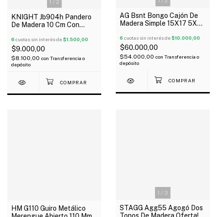
1
/
2
1
/
2
AG Bsnt Bongo Cajón De
KNIGHT Jb904h Pandero
Madera Simple 15X17 5X39
De Madera 10 Cm Con
Cm
Parche 6 Sonajas
6
cuotas sin interés de
$10.000,00
6
cuotas sin interés de
$1.500,00
$60.000,00
$9.000,00
$54.000,00
con
Transferencia o
$8.100,00
con
Transferencia o
depósito
depósito
1
/
3
STAGG Agg55 Agogó Dos
HM G110 Guiro Metálico
Tonos De Madera Oferta!
Merengue Abierto 110 Mm