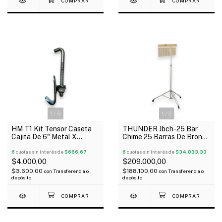
1
/
6
1
/
2
HM T1 Kit Tensor Caseta
THUNDER Jbch-25 Bar
Cajita De 6" Metal X
Chime 25 Barras De Bronce
Unidad Estudiantina
Con Soporte
6
cuotas sin interés de
$666,67
6
cuotas sin interés de
$34.833,33
$4.000,00
$209.000,00
$3.600,00
$188.100,00
con
Transferencia o
con
Transferencia o
depósito
depósito