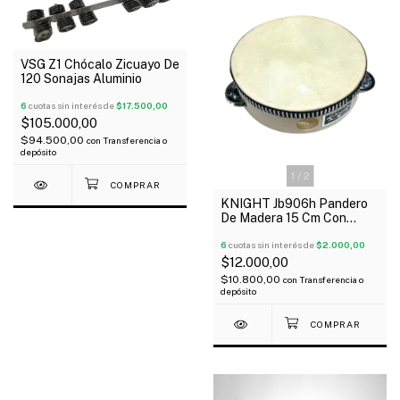
VSG Z1 Chócalo Zicuayo De
120 Sonajas Aluminio
6
cuotas sin interés de
$17.500,00
$105.000,00
$94.500,00
con
Transferencia o
depósito
1
/
2
KNIGHT Jb906h Pandero
De Madera 15 Cm Con
Parche 8 Sonajas
6
cuotas sin interés de
$2.000,00
$12.000,00
$10.800,00
con
Transferencia o
depósito