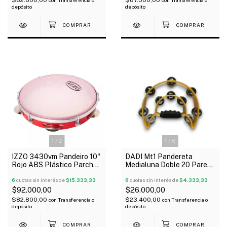
depósito
depósito
1
/
2
1
/
6
IZZO 3430vm Pandeiro 10"
DADI Mt1 Pandereta
Rojo ABS Plástico Parche
Medialuna Doble 20 Pares
Standard
De Sonajas
6
cuotas sin interés de
$15.333,33
6
cuotas sin interés de
$4.333,33
$92.000,00
$26.000,00
$82.800,00
$23.400,00
con
Transferencia o
con
Transferencia o
depósito
depósito