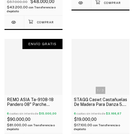
$48.000,00
$57.000,00
$43.200,00
con
Transferencia o
depósito
ENVÍO GRATIS
1
/
3
REMO ASIA Ta-9108-18
STAGG Caswt Castañuelas
Pandero 08" Parche
De Madera Para Danza 5.5
Sintetico Hilera Sonajas
X 7.5 Cm X Unidad
Simple Paloma
6
cuotas sin interés de
$15.000,00
6
cuotas sin interés de
$3.166,67
$90.000,00
$19.000,00
$81.000,00
$17.100,00
con
Transferencia o
con
Transferencia o
depósito
depósito