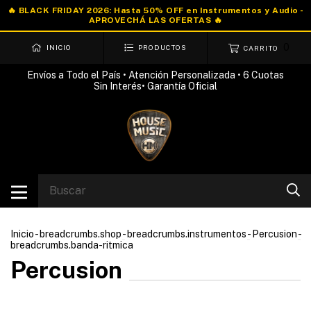
0
INICIO
PRODUCTOS
CARRITO
Envíos a Todo el País • Atención Personalizada • 6 Cuotas
Sin Interés• Garantía Oficial
Inicio
-
breadcrumbs.shop
-
breadcrumbs.instrumentos
-
Percusion
-
breadcrumbs.banda-ritmica
Percusion