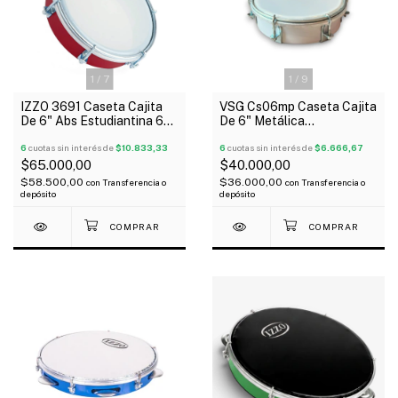
1
/
7
1
/
9
IZZO 3691 Caseta Cajita
VSG Cs06mp Caseta Cajita
De 6" Abs Estudiantina 6
De 6" Metálica
Tensores
Estudiantina 6 Tensores
6
cuotas sin interés de
$10.833,33
6
cuotas sin interés de
$6.666,67
$65.000,00
$40.000,00
$58.500,00
$36.000,00
con
Transferencia o
con
Transferencia o
depósito
depósito