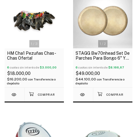
1
/
3
1
/
2
HM Cha1 Pezuñas Chas-
STAGG Bw70nhead Set De
Chas Oferta!
Parches Para Bongo 6" Y
7"
6
cuotas sin interés de
$3.000,00
6
cuotas sin interés de
$8.166,67
$18.000,00
$49.000,00
$16.200,00
$44.100,00
con
Transferencia o
con
Transferencia o
depósito
depósito