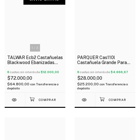
1
/
3
TALWAR Ecb2 Castañuelas
PARQUER Cas110l
Blackwood Ebanizadas
Castañuela Grande Para
Grandes 9X7 cm Con
Cajón Con Belcro
Funda
6
cuotas sin interés de
$12.000,00
6
cuotas sin interés de
$4.666,67
$72.000,00
$28.000,00
$64.800,00
$25.200,00
con
Transferencia o
con
Transferencia o
depósito
depósito