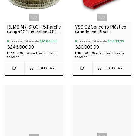
1
/
2
1
/
2
REMO M7-S100-F5 Parche
VSG C2 Cencerro Plástico
Conga 10" Fiberskyn 3 Simil
Grande Jam Block
Cuero 1 Capa Rugosa
6
cuotas sin interés de
$41.000,00
6
cuotas sin interés de
$3.333,33
$246.000,00
$20.000,00
$221.400,00
$18.000,00
con
Transferencia o
con
Transferencia o
depósito
depósito