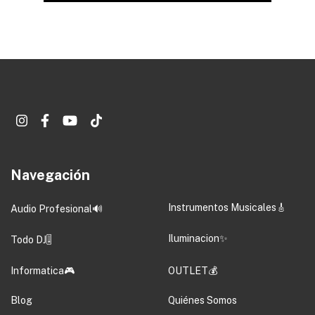
Navegación
Instrumentos Musicales🎸
Audio Profesional🔊
Iluminacion✨
Todo DJ🎚️
Informatica🎮
OUTLET💰
Blog
Quiénes Somos