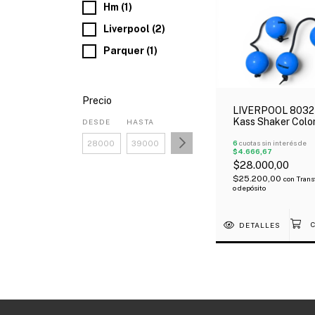
Hm (1)
Liverpool (2)
Parquer (1)
Precio
LIVERPOOL 8032
Kass Shaker Colo
DESDE
HASTA
6
cuotas sin interés de
$4.666,67
$28.000,00
$25.200,00
con
Trans
o depósito
DETALLES