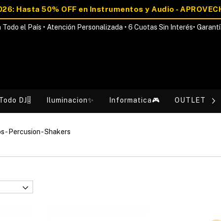
 Todo el País • Atención Personalizada • 6 Cuotas Sin Interés• Garantí
Todo DJ🎚️
Iluminacion✨
Informatica🎮
OUTLET💰
os
-
Percusion
-
Shakers