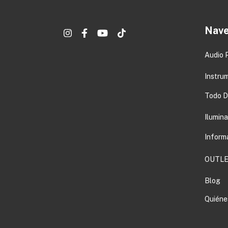
Nave
Audio 
Instru
Todo DJ
Ilumin
Inform
OUTLE
Blog
Quiéne