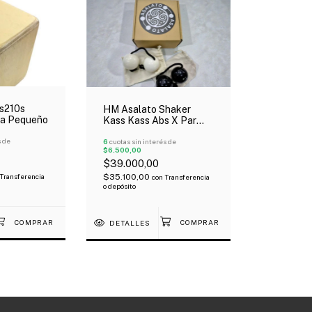
s210s
HM Asalato Shaker
ra Pequeño
Kass Kass Abs X Par
Con Funda
s de
6
cuotas sin interés de
$6.500,00
$39.000,00
$35.100,00
Transferencia
con
Transferencia
o depósito
DETALLES