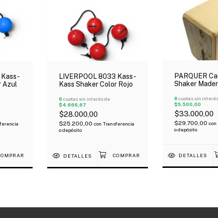
PARQUER Ca
 Kass-
LIVERPOOL 8033 Kass-
Shaker Made
r Azul
Kass Shaker Color Rojo
6
cuotas sin interé
6
cuotas sin interés de
$5.500,00
$4.666,67
$33.000,00
$28.000,00
$29.700,00
$25.200,00
con
ferencia
con
Transferencia
o depósito
o depósito
DETALLES
DETALLES