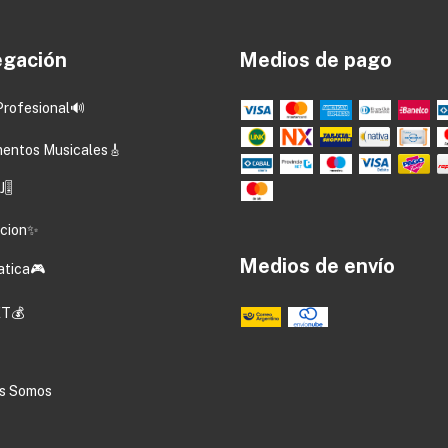
gación
Medios de pago
Profesional🔊
mentos Musicales🎸
🎚️
acion✨
Medios de envío
atica🎮
T💰
s Somos