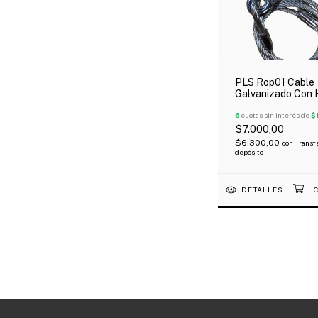
PLS Rop01 Cable
Galvanizado Con H
3 Mm Hasta 10 Kg
Luces
6
cuotas sin interés de
$
$7.000,00
$6.300,00
con
Transf
depósito
DETALLES