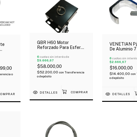
GBR H60 Motor
VENETIAN Pj
te
Reforzado Para Esfera
De Aluminio 
Hasta 60 Cm
Kgs Para Luc
6
cuotas sin interés de
6
cuotas sin interé
$9.666,67
$2.666,67
$58.000,00
$16.000,00
99,00
$52.200,00
con
Transferencia
$14.400,00
con
erencia o
o depósito
o depósito
DETALLES
DETALLES