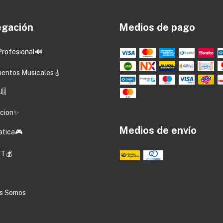
gación
Medios de pago
Profesional🔊
mentos Musicales🎸
🎚️
acion✨
Medios de envío
atica🎮
T💰
s Somos