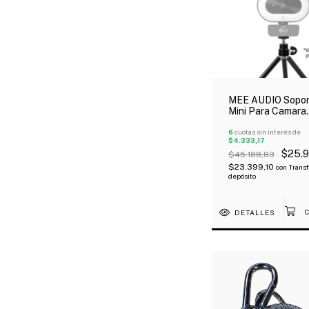
MEE AUDIO Sopor
Mini Para Camara
Webcam Rosca
Universal Oferta!
6
cuotas sin interés de
$4.333,17
$25.9
$45.188,83
$23.399,10
con
Transf
depósito
DETALLES