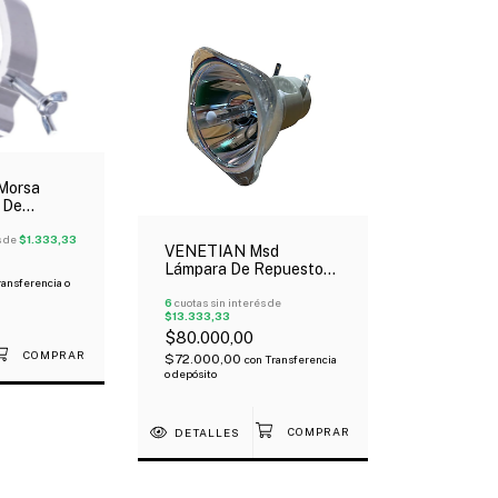
Morsa
 De
s De
rofesional
s de
$1.333,33
VENETIAN Msd
Lámpara De Repuesto
ransferencia o
7R 230W
6
cuotas sin interés de
$13.333,33
$80.000,00
$72.000,00
con
Transferencia
o depósito
DETALLES