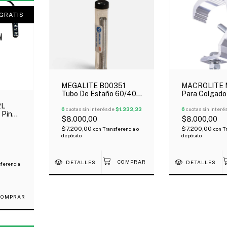
GRATIS
MEGALITE B00351
MACROLITE 
Tubo De Estaño 60/40
Para Colgado
De 10 Gr
Equipamiento
2L
6
cuotas sin interés de
$1.333,33
Iluminacion P
6
cuotas sin interé
 Pines
30Kg
$8.000,00
$8.000,00
Para
$7.200,00
$7.200,00
con
Transferencia o
con
T
depósito
depósito
DETALLES
DETALLES
ferencia