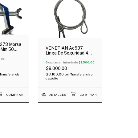
273 Morsa
VENETIAN Ac537
7 Mm 50
Linga De Seguridad 4
es
Mm Para Luces
s de
6
cuotas sin interés de
$1.500,00
$9.000,00
$8.100,00
Transferencia
con
Transferencia o
depósito
DETALLES