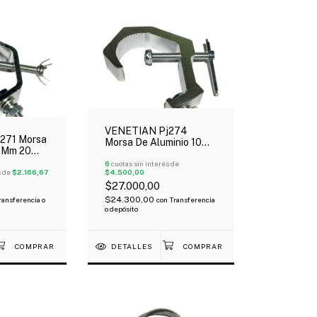
VENETIAN Pj274
271 Morsa
Morsa De Aluminio 10
5 Mm 20
Mm 100 Kgs Para Luces
es
6
cuotas sin interés de
s de
$2.166,67
$4.500,00
$27.000,00
$24.300,00
ransferencia o
con
Transferencia
o depósito
DETALLES