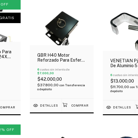
%
OFF
GRATIS
 Para
GBR H40 Motor
 24X24
Reforzado Para Esfera
VENETIAN Pj
Hasta 40 Cm
De Aluminio 
6
cuotas sin interés de
Kgs Para Luc
$7.000,00
6
cuotas sin interé
$42.000,00
$13.000,00
$37.800,00
con
Transferencia
$11.700,00
con
T
o depósito
depósito
DETALLES
DETALLES
2
%
OFF