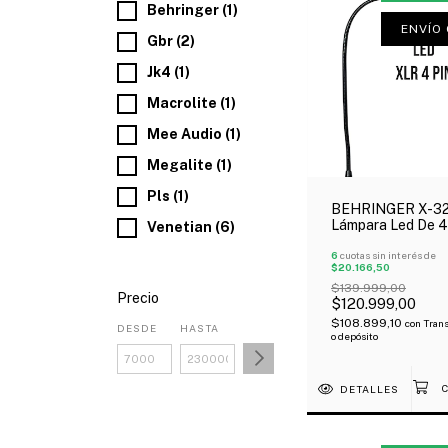
Behringer (1)
ENVÍO 
Gbr (2)
Jk4 (1)
Macrolite (1)
Mee Audio (1)
Megalite (1)
Pls (1)
BEHRINGER X-3
Lámpara Led De 4
Venetian (6)
Xlr Cuello Ganso 
X-32
6
cuotas sin interés de
$20.166,50
$139.999,00
Precio
$120.999,00
$108.899,10
con
Trans
DESDE
HASTA
o depósito
DETALLES