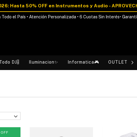
 Todo el País • Atención Personalizada • 6 Cuotas Sin Interés• Garantí
Todo DJ🎚️
Iluminacion✨
Informatica🎮
OUTLET💰
%
OFF