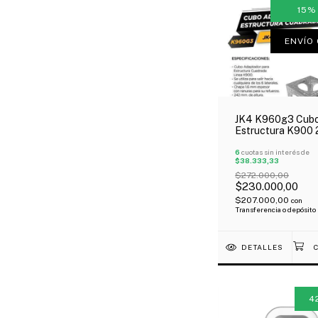
15
ENVÍO 
JK4 K960g3 Cubo
Estructura K900
Cm Outlet!
6
cuotas sin interés de
$38.333,33
$272.000,00
$230.000,00
$207.000,00
con
Transferencia o depósito
DETALLES
4