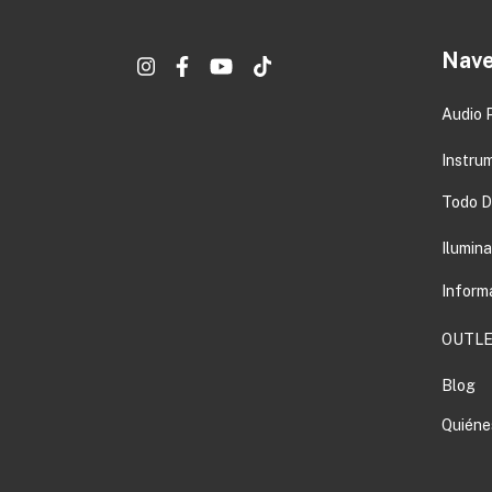
Nave
Audio 
Instru
Todo DJ
Ilumin
Inform
OUTLE
Blog
Quiéne