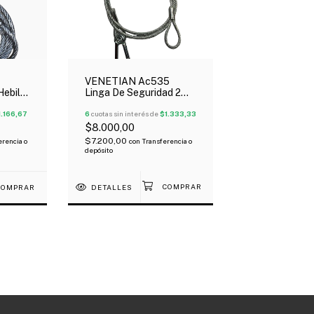
VENETIAN Ac535
Linga De Seguridad 2
ebilla
Mm Para Luces
 Para
6
cuotas sin interés de
$1.333,33
1.166,67
$8.000,00
$7.200,00
con
Transferencia o
erencia o
depósito
DETALLES