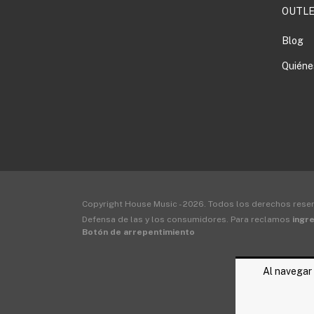
OUTLE
Blog
Quiéne
Copyright House Music - 2026. Todos los derechos rese
Defensa de las y los consumidores. Para reclamos
ingre
Botón de arrepentimiento
Al navegar 