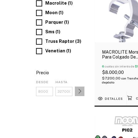
Macrolite (1)
Moon (1)
Parquer (1)
Sms (1)
Truss Raptor (3)
Venetian (1)
MACROLITE Mor
Para Colgado De
Equipamientos De
Iluminacion Profe
6
cuotas sin interés de
$
30Kg
$8.000,00
Precio
$7.200,00
con
Transfe
DESDE
HASTA
depósito
DETALLES