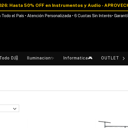
 Todo el País • Atención Personalizada • 6 Cuotas Sin Interés• Garantí
Todo DJ🎚️
Iluminacion✨
Informatica🎮
OUTLET💰