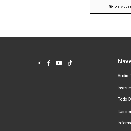
DETALLE
Nave
Audio 
Instru
Todo DJ
Ilumin
Inform