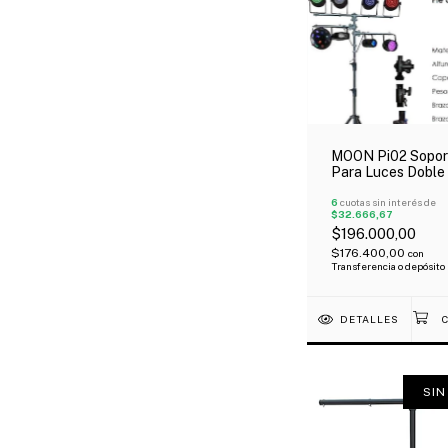
MOON Pi02 Sopor
Para Luces Doble
Reforzado Metáli
Ofeta!
6
cuotas sin interés de
$32.666,67
$196.000,00
$176.400,00
con
Transferencia o depósito
DETALLES
SIN