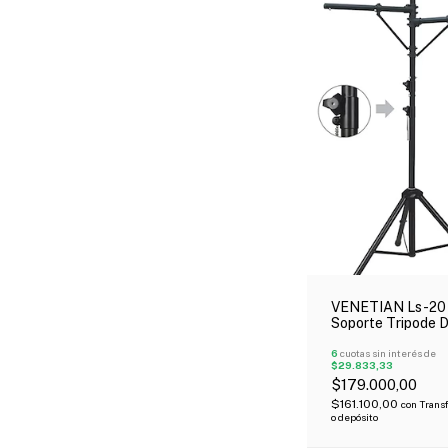
VENETIAN Ls-20
Soporte Tripode 
Para Luces 60 Kg
6
cuotas sin interés de
$29.833,33
$179.000,00
$161.100,00
con
Trans
o depósito