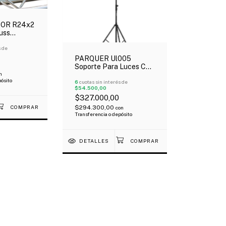
OR R24x2
uss
4X24X 2
s de
PARQUER Ul005
Soporte Para Luces Con
Barra T 80 Kg Metálico
n
pósito
Oferta!
6
cuotas sin interés de
$54.500,00
$327.000,00
$294.300,00
con
Transferencia o depósito
DETALLES