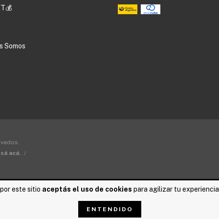
T💰
s Somos
rvados.
sá acá.
/
por este sitio
aceptás el uso de cookies
para agilizar tu experienci
ENTENDIDO