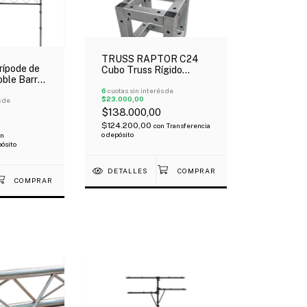
TRUSS RAPTOR C24
ípode de
Cubo Truss Rígido
oble Barral
Cuadrado 24x24 Caño
s 60 kg
6
cuotas sin interés de
$23.000,00
s de
$138.000,00
$124.200,00
con
Transferencia
o depósito
on
pósito
DETALLES