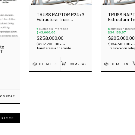
TRUSS RAPTOR R24x3
TRUSS RAPT
Estructura Truss
Estructura Tr
Triangular 24X24X 3
Triangular 2
Mts
6
cuotas sin interés de
Mts
6
cuotas sin interé
$43.000,00
$34.166,67
$258.000,00
$205.000,00
$232.200,00
$184.500,00
con
co
te
Transferencia o depósito
Transferencia o de
 T
co
DETALLES
DETALLES
 STOCK