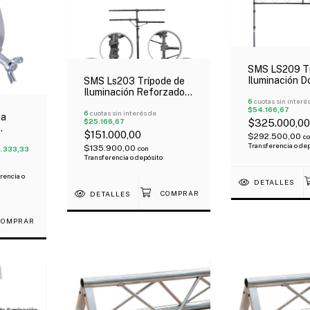
SMS LS209 Tr
Iluminación D
SMS Ls203 Trípode de
Metálico 4 mt
Iluminación Reforzado
6
cuotas sin interé
Doble T Metálico 3.9
$54.166,67
mts 50 kg
6
cuotas sin interés de
sa
$25.166,67
$325.000,00
$151.000,00
$292.500,00
c
Transferencia o de
$135.900,00
con
sional
1.333,33
Transferencia o depósito
rencia o
DETALLES
DETALLES