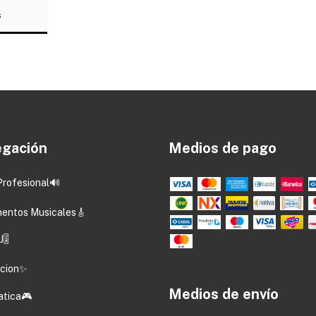
S
gación
Medios de pago
Profesional🔊
mentos Musicales🎸
🎚️
acion✨
Medios de envío
atica🎮