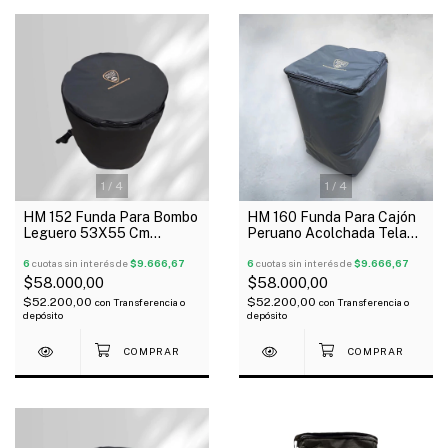
1
/
4
1
/
4
HM 152 Funda Para Bombo
HM 160 Funda Para Cajón
Leguero 53X55 Cm
Peruano Acolchada Tela
Acolchada Tela De Avion
Avion Mochila
6
cuotas sin interés de
$9.666,67
6
cuotas sin interés de
$9.666,67
$58.000,00
$58.000,00
$52.200,00
$52.200,00
con
Transferencia o
con
Transferencia o
depósito
depósito