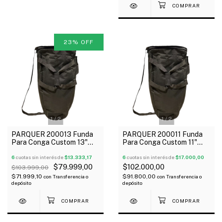
23
%
OFF
1
/
2
1
/
2
PARQUER 200013 Funda
PARQUER 200011 Funda
Para Conga Custom 13"
Para Conga Custom 11"
Manija Bandolera Outlet!
Manija Bandolera Oferta!
6
cuotas sin interés de
$13.333,17
6
cuotas sin interés de
$17.000,00
$79.999,00
$102.000,00
$103.999,00
$71.999,10
$91.800,00
con
Transferencia o
con
Transferencia o
depósito
depósito