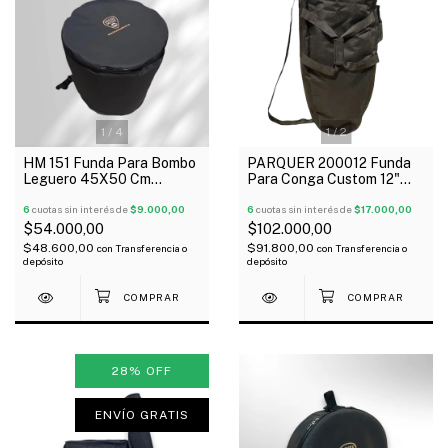
1
/
4
1
/
2
HM 151 Funda Para Bombo
PARQUER 200012 Funda
Leguero 45X50 Cm
Para Conga Custom 12"
Acolchada Tela De Avion
Manija Bandolera Oferta!
6
cuotas sin interés de
$9.000,00
6
cuotas sin interés de
$17.000,00
$54.000,00
$102.000,00
$48.600,00
$91.800,00
con
Transferencia o
con
Transferencia o
depósito
depósito
28
%
OFF
ENVÍO GRATIS