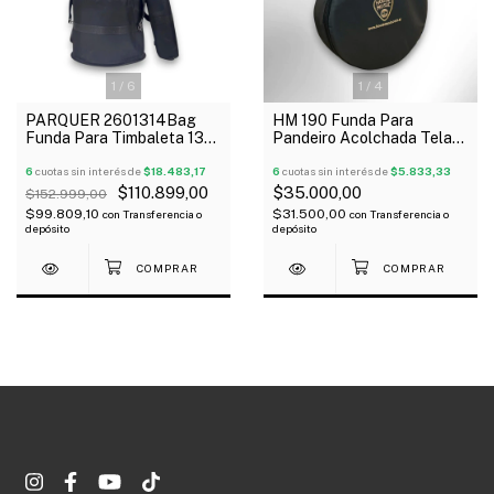
1
/
6
1
/
4
PARQUER 2601314Bag
HM 190 Funda Para
Funda Para Timbaleta 13"
Pandeiro Acolchada Tela
Y 14" Con Funda De
Avion
Soporte Outlet!
6
cuotas sin interés de
$18.483,17
6
cuotas sin interés de
$5.833,33
$110.899,00
$35.000,00
$152.999,00
$99.809,10
$31.500,00
con
Transferencia o
con
Transferencia o
depósito
depósito