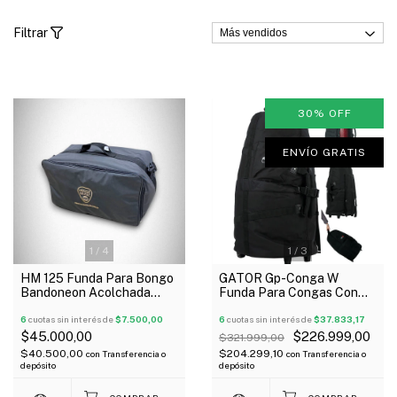
Filtrar
30
%
OFF
ENVÍO GRATIS
1
/
4
1
/
3
HM 125 Funda Para Bongo
GATOR Gp-Conga W
Bandoneon Acolchada
Funda Para Congas Con
Tela Avion 52X28x28 Cm
Rueditas Y Manijas Outlet!
6
cuotas sin interés de
$7.500,00
6
cuotas sin interés de
$37.833,17
$45.000,00
$226.999,00
$321.999,00
$40.500,00
$204.299,10
con
Transferencia o
con
Transferencia o
depósito
depósito