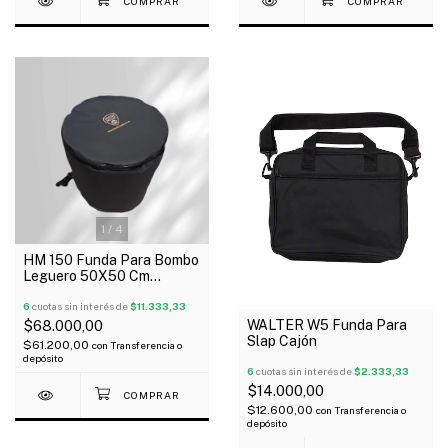
1
/
4
HM 150 Funda Para Bombo
Leguero 50X50 Cm
Acolchada Tela De Avion
6
cuotas sin interés de
$11.333,33
WALTER W5 Funda Para
$68.000,00
Slap Cajón
$61.200,00
con
Transferencia o
depósito
6
cuotas sin interés de
$2.333,33
$14.000,00
$12.600,00
con
Transferencia o
depósito