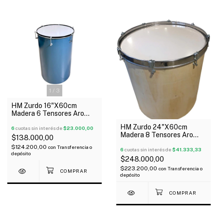
1
/
3
HM Zurdo 16"X60cm
Madera 6 Tensores Aro
Brasil C/1 Parche
HM Zurdo 24"X60cm
6
cuotas sin interés de
$23.000,00
Madera 8 Tensores Aro
$138.000,00
Inox C/1 Parche
$124.200,00
con
Transferencia o
6
cuotas sin interés de
$41.333,33
depósito
$248.000,00
$223.200,00
con
Transferencia o
depósito