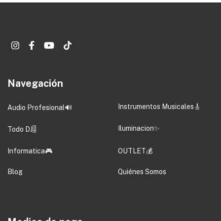
Navegación
Instrumentos Musicales🎸
Audio Profesional🔊
Iluminacion✨
Todo DJ🎚️
Informatica🎮
OUTLET💰
Blog
Quiénes Somos