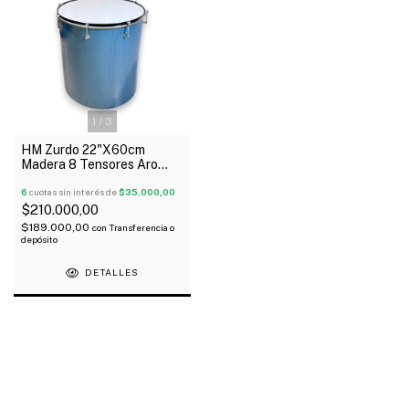
1
/
3
HM Zurdo 22"X60cm
Madera 8 Tensores Aro
Brasil C/1 Parche
6
cuotas sin interés de
$35.000,00
$210.000,00
$189.000,00
con
Transferencia o
depósito
DETALLES