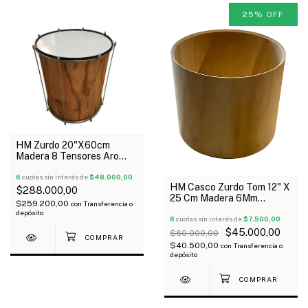
25
%
OFF
HM Zurdo 20"X60cm
Madera 8 Tensores Aro
Brasil 2 Parches
6
cuotas sin interés de
$48.000,00
HM Casco Zurdo Tom 12" X
$288.000,00
25 Cm Madera 6Mm
$259.200,00
con
Transferencia o
Estudiantina Outlet!
depósito
6
cuotas sin interés de
$7.500,00
$45.000,00
$60.000,00
$40.500,00
con
Transferencia o
depósito