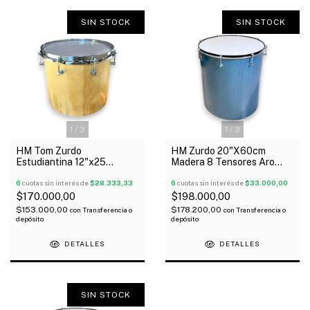
SIN STOCK
SIN STOCK
1
/
3
1
/
3
HM Tom Zurdo
HM Zurdo 20"X60cm
Estudiantina 12"x25
Madera 8 Tensores Aro
Madera Aro Comado x 8
Brasil C/1 Parche
Torres
6
cuotas sin interés de
$28.333,33
6
cuotas sin interés de
$33.000,00
$170.000,00
$198.000,00
$153.000,00
$178.200,00
con
Transferencia o
con
Transferencia o
depósito
depósito
DETALLES
DETALLES
SIN STOCK