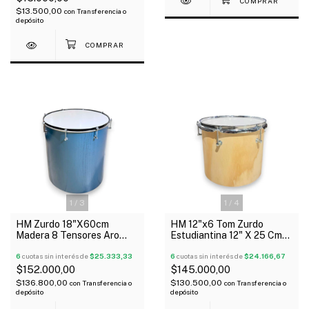
$13.500,00
con
Transferencia o
depósito
1
/
3
1
/
4
HM Zurdo 18"X60cm
HM 12"x6 Tom Zurdo
Madera 8 Tensores Aro
Estudiantina 12" X 25 Cm
Brasil C/1 Parche
Madera 6 Tensores Oferta!
6
cuotas sin interés de
$25.333,33
6
cuotas sin interés de
$24.166,67
$152.000,00
$145.000,00
$136.800,00
$130.500,00
con
Transferencia o
con
Transferencia o
depósito
depósito