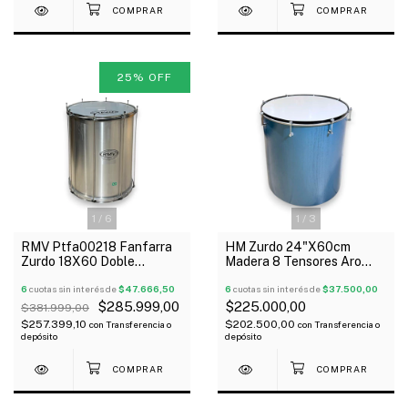
25
%
OFF
1
/
6
1
/
3
RMV Ptfa00218 Fanfarra
HM Zurdo 24"X60cm
Zurdo 18X60 Doble
Madera 8 Tensores Aro
Tensión Aluminio Outlet!
Brasil C/1 Parche
6
cuotas sin interés de
$47.666,50
6
cuotas sin interés de
$37.500,00
$285.999,00
$225.000,00
$381.999,00
$257.399,10
$202.500,00
con
Transferencia o
con
Transferencia o
depósito
depósito