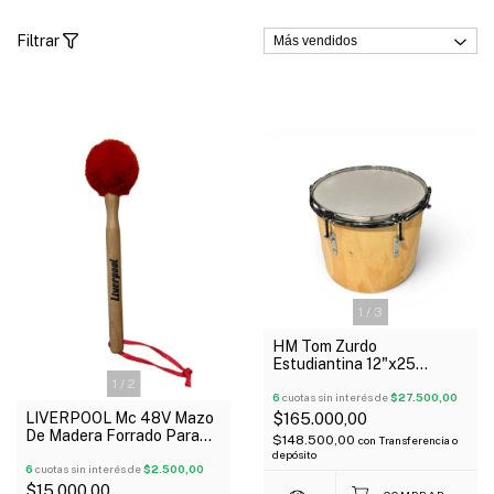
Filtrar
1
/
3
HM Tom Zurdo
Estudiantina 12"x25
Madera Aro Cromado x 6
1
/
2
Torres L Bulones
6
cuotas sin interés de
$27.500,00
LIVERPOOL Mc 48V Mazo
$165.000,00
De Madera Forrado Para
$148.500,00
con
Transferencia o
Bombo 30Cm Rojo
depósito
6
cuotas sin interés de
$2.500,00
$15.000,00