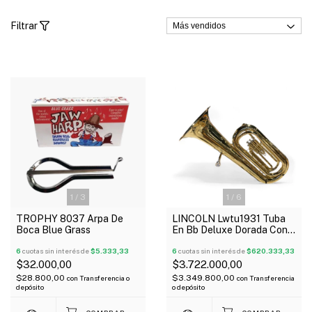
Filtrar
1
/
3
1
/
6
TROPHY 8037 Arpa De
LINCOLN Lwtu1931 Tuba
Boca Blue Grass
En Bb Deluxe Dorada Con
Estuche Abs Oferta!
6
cuotas sin interés de
$5.333,33
6
cuotas sin interés de
$620.333,33
$32.000,00
$3.722.000,00
$28.800,00
$3.349.800,00
con
Transferencia o
con
Transferencia
depósito
o depósito