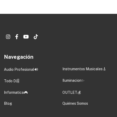
Navegación
Instrumentos Musicales🎸
Audio Profesional🔊
Iluminacion✨
Todo DJ🎚️
Informatica🎮
OUTLET💰
Blog
Quiénes Somos