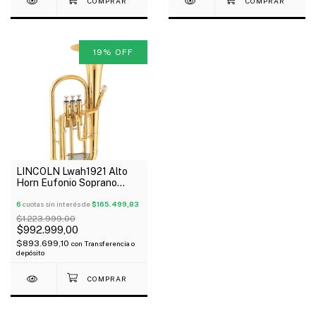
19
%
OFF
1
/
5
LINCOLN Lwah1921 Alto
Horn Eufonio Soprano
Geny Eb 3 Pistones
Estuche Outlet!
6
cuotas sin interés de
$165.499,83
$1.223.999,00
$992.999,00
$893.699,10
con
Transferencia o
depósito