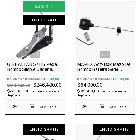
22
%
OFF
ENVÍO GRATIS
1
/
4
1
/
2
GIBRALTAR 5711S Pedal
MAPEX Acf-Bpk Mazo De
Bombo Simple Cadena
Bombo Bateíra Serie
Simple Mazo Doble Cara
Falcon Con Contrapesos
Oferta!
6
cuotas sin interés de
$41.080,00
6
cuotas sin interés de
$14.000,00
$246.480,00
$84.000,00
$314.420,00
$221.832,00
$75.600,00
con
Transferencia o
con
Transferencia o
depósito
depósito
ENVÍO GRATIS
ENVÍO GRATIS