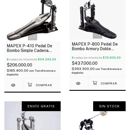
1
/
4
1
/
3
MAPEX P-800 Pedal De
MAPEX P-410 Pedal De
Bombo Armory Doble
Bombo Simple Cadena
Cadena Mazo Felpa/Abs
Mazo Reversible Abs
Oferta!
6
cuotas sin interés de
$72.833,33
6
cuotas sin interés de
$34.333,33
$437.000,00
$206.000,00
$393.300,00
con
Transferencia o
$185.400,00
con
Transferencia o
depósito
depósito
ENVÍO GRATIS
SIN STOCK