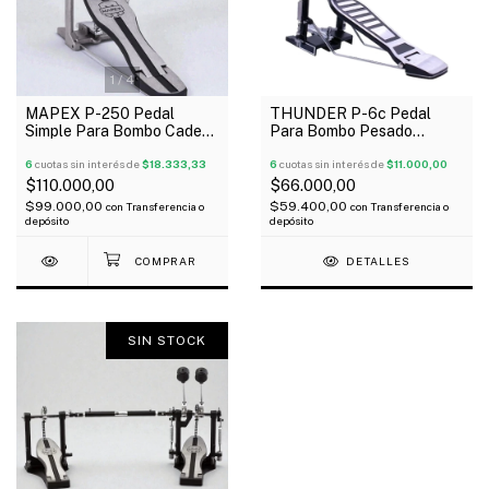
1
/
4
MAPEX P-250 Pedal
THUNDER P-6c Pedal
Simple Para Bombo Cadena
Para Bombo Pesado
Mazo Felpa
Profesional A Cadena
6
cuotas sin interés de
$18.333,33
6
cuotas sin interés de
$11.000,00
$110.000,00
$66.000,00
$99.000,00
$59.400,00
con
Transferencia o
con
Transferencia o
depósito
depósito
DETALLES
SIN STOCK