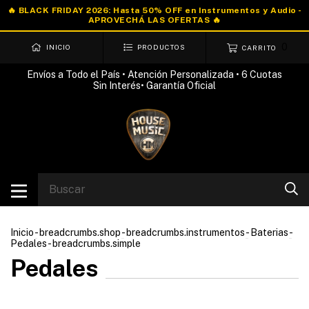
0
INICIO
PRODUCTOS
CARRITO
Envíos a Todo el País • Atención Personalizada • 6 Cuotas
Sin Interés• Garantía Oficial
Inicio
-
breadcrumbs.shop
-
breadcrumbs.instrumentos
-
Baterias
-
Pedales
-
breadcrumbs.simple
Pedales