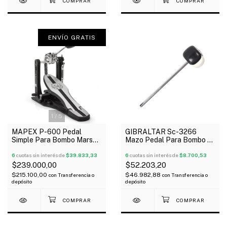
ENVÍO GRATIS
1
/
5
MAPEX P-600 Pedal
GIBRALTAR Sc-3266
Simple Para Bombo Mars
Mazo Pedal Para Bombo G-
Cadena Doble Mazo Felpa
Class Oferta!
Abs
6
cuotas sin interés de
$39.833,33
6
cuotas sin interés de
$8.700,53
$239.000,00
$52.203,20
$215.100,00
$46.982,88
con
Transferencia o
con
Transferencia o
depósito
depósito