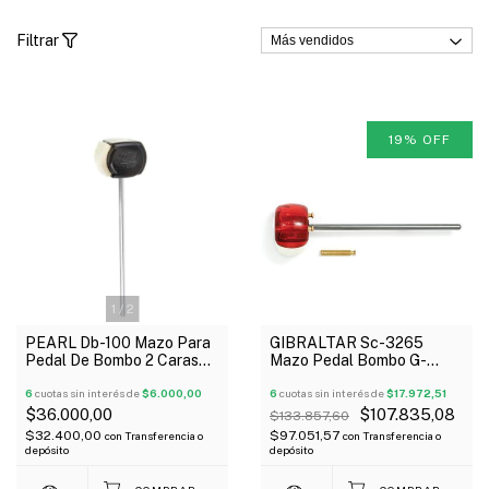
Filtrar
19
%
OFF
1
/
2
PEARL Db-100 Mazo Para
GIBRALTAR Sc-3265
Pedal De Bombo 2 Caras
Mazo Pedal Bombo G-
Plástico/Felpa Curvo
Class Con Peso Variable
6
cuotas sin interés de
$6.000,00
Oferta!
6
cuotas sin interés de
$17.972,51
$36.000,00
$107.835,08
$133.857,60
$32.400,00
$97.051,57
con
Transferencia o
con
Transferencia o
depósito
depósito