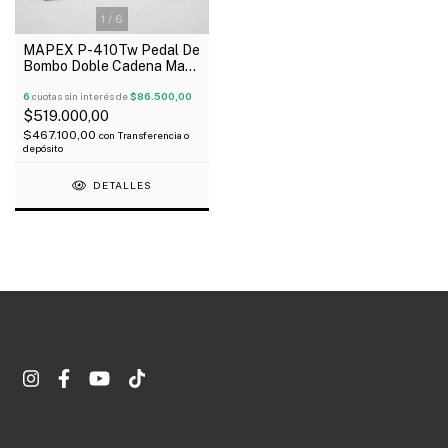
1
/
6
MAPEX P-410Tw Pedal De
Bombo Doble Cadena Mazo
Doble Cara Abs Oferta!
6
cuotas sin interés de
$86.500,00
$519.000,00
$467.100,00
con
Transferencia o
depósito
DETALLES