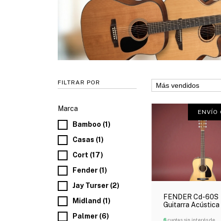
FILTRAR POR
Marca
ENVÍO 
Bamboo (1)
Casas (1)
Cort (17)
Fender (1)
Jay Turser (2)
FENDER Cd-60S
Midland (1)
Guitarra Acústica
Caoba Maciza Ofe
Palmer (6)
6
cuotas sin interés de