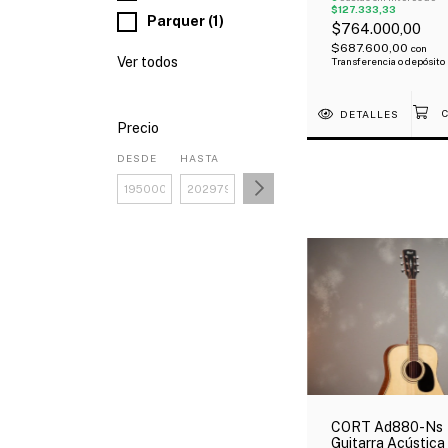
$127.333,33
Parquer (1)
$764.000,00
$687.600,00
con
Ver todos
Transferencia o depósito
DETALLES
Precio
DESDE
HASTA
CORT Ad880-Ns
Guitarra Acústica