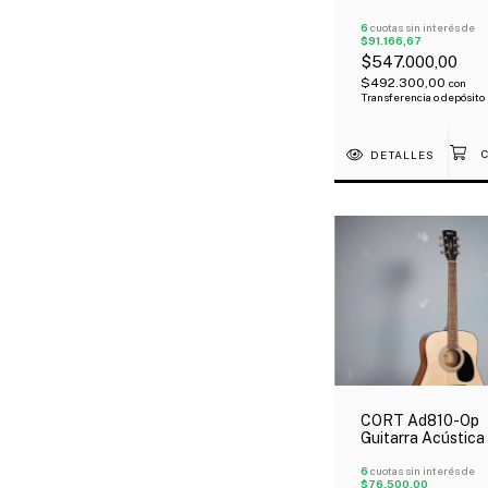
De Abeto Con Fu
6
cuotas sin interés de
$91.166,67
$547.000,00
$492.300,00
con
Transferencia o depósito
DETALLES
CORT Ad810-Op
Guitarra Acústica
Spruce Y Caoba 
Funda
6
cuotas sin interés de
$76.500,00