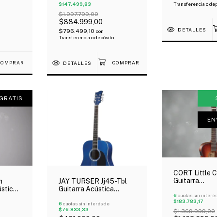
Transferencia o de
$147.499,83
$1.097.799,00
$884.999,00
DETALLES
$796.499,10
con
Transferencia o depósito
DETALLES
GRATIS
EN
CORT Little C
Guitarra
m
JAY TURSER Jj45-Tbl
Electroacústic
ústica
Guitarra Acústica
Blackwood J
6
cuotas sin interé
bo
Dreadnought Cuerpo
$183.783,17
Fishman Ofer
Basswood Azul
6
cuotas sin interés de
$76.833,33
$1.369.999,00