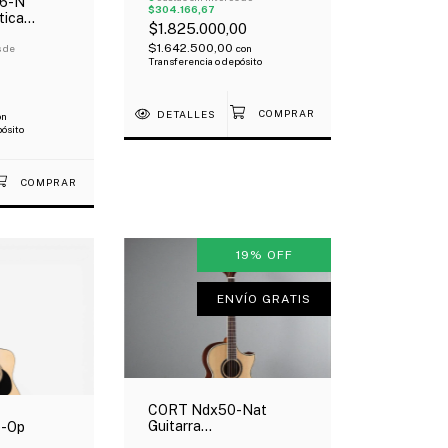
6-N
$304.166,67
Abeto
tica
$1.825.000,00
 Tapa
$1.642.500,00
con
bierto
s de
Transferencia o depósito
DETALLES
on
pósito
19
%
OFF
ENVÍO GRATIS
CORT Ndx50-Nat
Guitarra
e-Op
Electroacústica Tapa