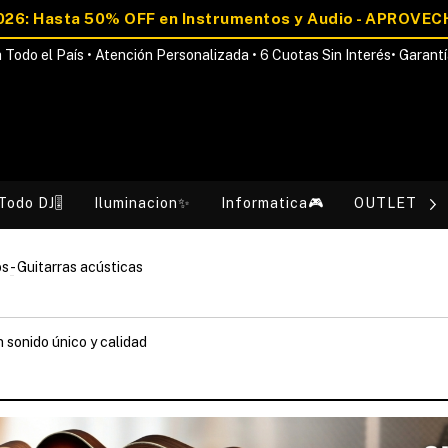
 Todo el País • Atención Personalizada • 6 Cuotas Sin Interés• Garantí
Todo DJ🎚️
Iluminacion✨
Informatica🎮
OUTLET💰
os
-
Guitarras acústicas
 sonido único y calidad