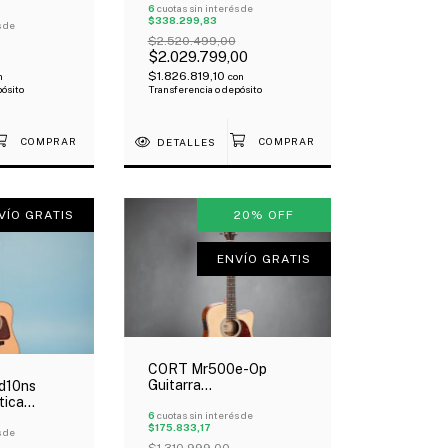
Sólida Abeto Stika
6
cuotas sin interés de
ica Tapa
$338.299,83
Fishman Oferta!
 Con Funda
s de
$2.520.499,00
$2.029.799,00
$1.826.819,10
n
con
pósito
Transferencia o depósito
DETALLES
VÍO GRATIS
20
%
OFF
ENVÍO GRATIS
CORT Mr500e-Op
Guitarra
d10ns
Electroacústica Tapa
tica
Abeto Sólido Oferta!
6
cuotas sin interés de
 Tapa
$175.833,17
s de