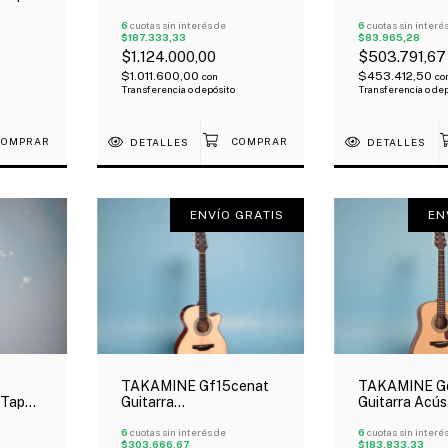
nda
Retro Cuerpo Jumbo
Electroacúst
Fishman Funda
6
cuotas sin interés de
Sólida Abeto
6
cuotas sin interé
$187.333,33
$83.965,28
$1.124.000,00
$503.791,67
$1.011.600,00
$453.412,50
con
co
Transferencia o depósito
Transferencia o de
DETALLES
DETALLES
ENVÍO GRATIS
EN
TAKAMINE Gf15cenat
TAKAMINE G
 Tapa
Guitarra
Guitarra Acús
Con
Electroacústica Tipo
Dreadnought
Grand Concert Tapa
6
cuotas sin interés de
Abeto
6
cuotas sin interé
$303.666,67
$183.833,33