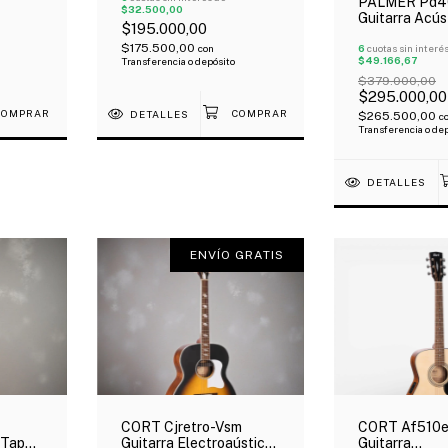
PALMER Pd4
$32.500,00
Guitarra Acús
$195.000,00
Dreadnought
$175.500,00
con
Abeto Poro A
6
cuotas sin interé
$49.166,67
Transferencia o depósito
$379.000,00
$295.000,00
DETALLES
$265.500,00
c
Transferencia o de
DETALLES
ENVÍO GRATIS
CORT Cjretro-Vsm
CORT Af510
 Tapa
Guitarra Electroaústica
Guitarra