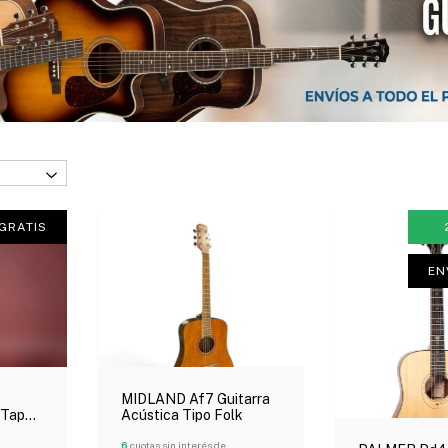
GRATIS
EN
MIDLAND Af7 Guitarra
 Tapa
Acústica Tipo Folk
rta!
6
cuotas sin interés de