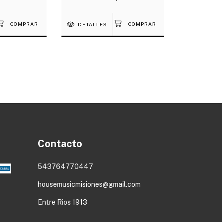
DETALLES
Contacto
543764770447
housemusicmisiones@gmail.com
Entre Rios 1913