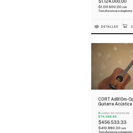
$1.124.000,00
$1.011.600,00
con
Transferencia o depósito
DETALLES
CORT Ad810m-O
Guitarra Acústica
De Abeto Funda
6
cuotas sin interés de
$76.088,89
$456.533,33
$410.880,00
con
Transferencia o depósito