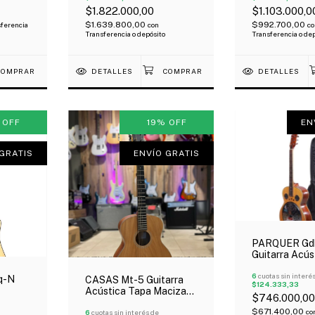
Solida
$1.822.000,00
$1.103.000,0
$1.639.800,00
$992.700,00
ferencia
con
co
Transferencia o depósito
Transferencia o de
DETALLES
DETALLES
%
OFF
19
%
OFF
EN
GRATIS
ENVÍO GRATIS
PARQUER Gd
Guitarra Acús
Caja De Reso
Tipo Dobro Of
6
cuotas sin interé
q-N
CASAS Mt-5 Guitarra
$124.333,33
Acústica Tapa Maciza
$746.000,00
Tapa
Caoba Outlet!
$671.400,00
co
o
6
cuotas sin interés de