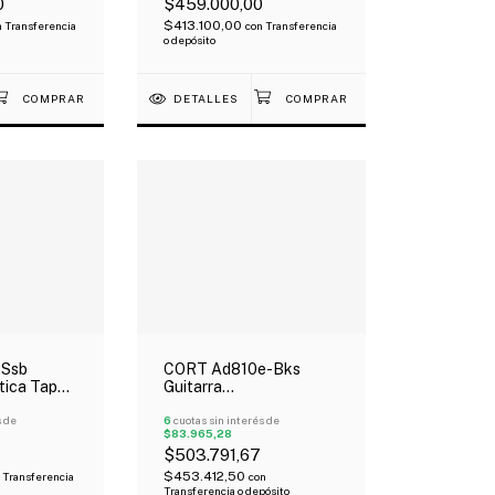
0
$459.000,00
$413.100,00
n
Transferencia
con
Transferencia
o depósito
DETALLES
-Ssb
CORT Ad810e-Bks
tica Tapa
Guitarra
st Con
Electroacústica Tapa
s de
Abeto Negro Satin Con
6
cuotas sin interés de
$83.965,28
Funda
$503.791,67
$453.412,50
Transferencia
con
Transferencia o depósito