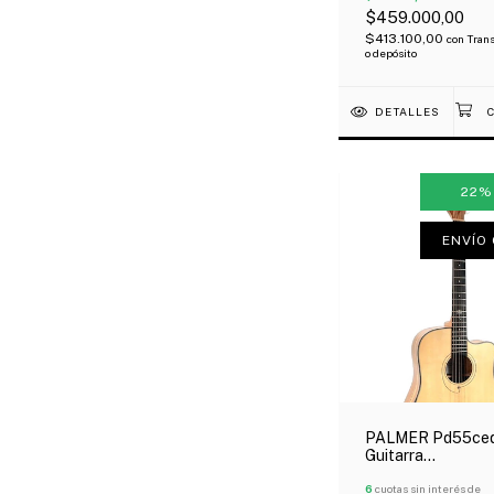
$459.000,00
$413.100,00
con
Trans
o depósito
DETALLES
22
ENVÍO 
PALMER Pd55ce
Guitarra
Electroacústica 
Abeto Macizo Por
6
cuotas sin interés de