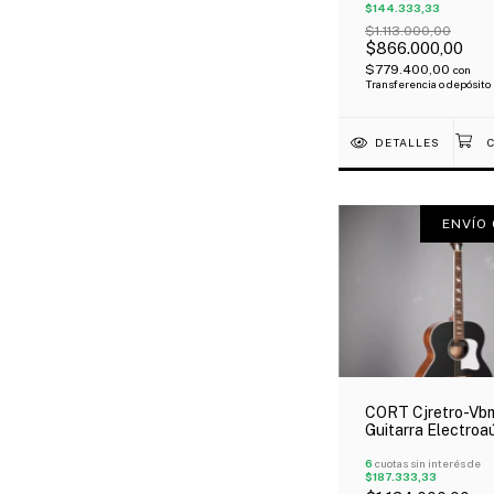
$144.333,33
Abierto
$1.113.000,00
$866.000,00
$779.400,00
con
Transferencia o depósito
DETALLES
ENVÍO 
CORT Cjretro-Vb
Guitarra Electroa
Retro Cuerpo Jum
Fishman Funda
6
cuotas sin interés de
$187.333,33