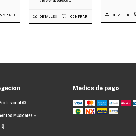
Transferencia o depósito
DETALLES
DETALLES
gación
Medios de pago
Profesional🔊
mentos Musicales🎸
🎚️