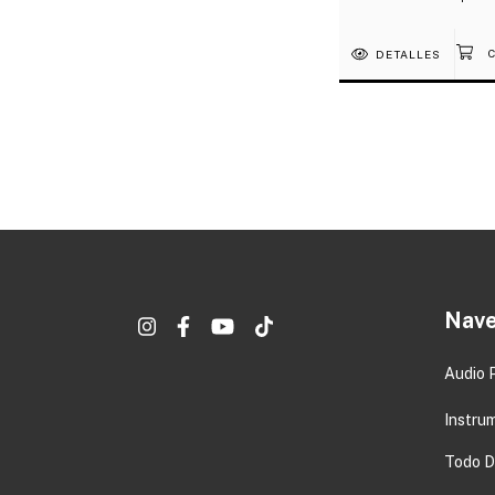
DETALLES
Nave
Audio 
Instru
Todo DJ