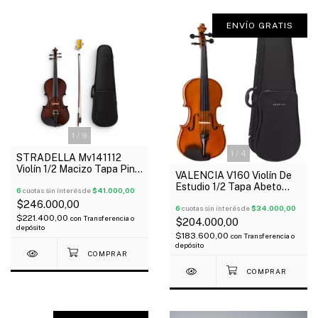
ENVÍO GRATIS
1
/
9
1
/
4
STRADELLA Mv141112
Violín 1/2 Macizo Tapa Pino
VALENCIA V160 Violín De
Fondo Maple 4 Afinadores
Estudio 1/2 Tapa Abeto
6
cuotas sin interés de
$41.000,00
Arco Estuche Resina
$246.000,00
Oferta!
6
cuotas sin interés de
$34.000,00
$221.400,00
con
Transferencia o
$204.000,00
depósito
$183.600,00
con
Transferencia o
depósito