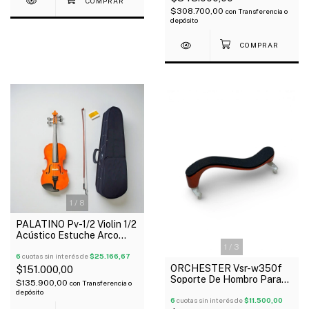
$308.700,00
con
Transferencia o
depósito
1
/
8
PALATINO Pv-1/2 Violin 1/2
Acústico Estuche Arco
Resina
1
/
3
6
cuotas sin interés de
$25.166,67
ORCHESTER Vsr-w350f
$151.000,00
Soporte De Hombro Para
$135.900,00
con
Transferencia o
Violín 4/4 Arce Flameado
depósito
6
cuotas sin interés de
$11.500,00