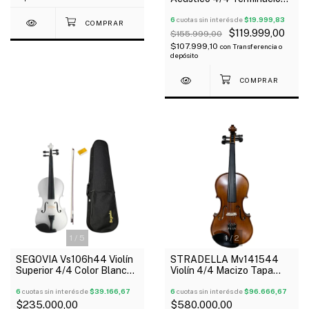
Brillante Estuche Arco
Resina Outlet
6
cuotas sin interés de
$19.999,83
$119.999,00
$155.999,00
$107.999,10
con
Transferencia o
depósito
1
/
5
1
/
2
SEGOVIA Vs106h44 Violín
STRADELLA Mv141544
Superior 4/4 Color Blanco
Violín 4/4 Macizo Tapa
Estuche Arco Resina
Pino Seleccionado Fully
6
cuotas sin interés de
$39.166,67
Carved
6
cuotas sin interés de
$96.666,67
$235.000,00
$580.000,00