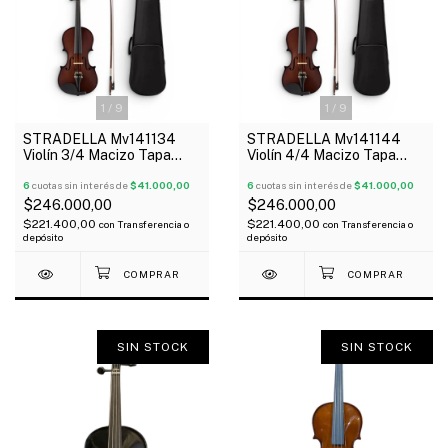
1
/
9
1
/
9
STRADELLA Mv141134
STRADELLA Mv141144
Violín 3/4 Macizo Tapa
Violín 4/4 Macizo Tapa
Pino Fondo Maple 4
Pino Fondo Maple Estuche
Afinadores
6
cuotas sin interés de
$41.000,00
Arco Resina
6
cuotas sin interés de
$41.000,00
$246.000,00
$246.000,00
$221.400,00
$221.400,00
con
Transferencia o
con
Transferencia o
depósito
depósito
SIN STOCK
SIN STOCK