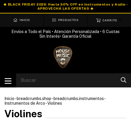
0
INICIO
PRODUCTOS
CARRITO
Envíos a Todo el País • Atención Personalizada • 6 Cuotas
Sin Interés• Garantía Oficial
Inicio
-
breadcrumbs.shop
-
breadcrumbs.instrumentos
-
Instrumentos de Arco
-
Violines
Violines