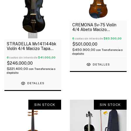
CREMONA Sv-75 Violín
4/4 Abeto Macizo
Profesional Estuche
1
/
5
Resina Arco
6
cuotas sin interés de
$83.500,00
STRADELLA Mv141144bk
$501.000,00
Violín 4/4 Macizo Tapa
$450.900,00
con
Transferencia o
Pino Fondo Maple Estuche
depósito
Arco Resina
6
cuotas sin interés de
$41.000,00
$246.000,00
DETALLES
$221.400,00
con
Transferencia o
depósito
DETALLES
SIN STOCK
SIN STOCK