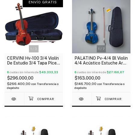
ENVÍO GRATIS
1
/
3
1
/
7
CERVINI Hv-100 3/4 Violín
PALATINO Pv-4/4 Bl Violin
De Estudio 3/4 Tapa Pícea
4/4 Acústico Estuche Arco
Cuerpo Arce Estuche Arco
Resina Color Azul
6
cuotas sin interés de
$49.333,33
6
cuotas sin interés de
$27.166,67
$296.000,00
$163.000,00
$266.400,00
$146.700,00
con
Transferencia o
con
Transferencia o
depósito
depósito