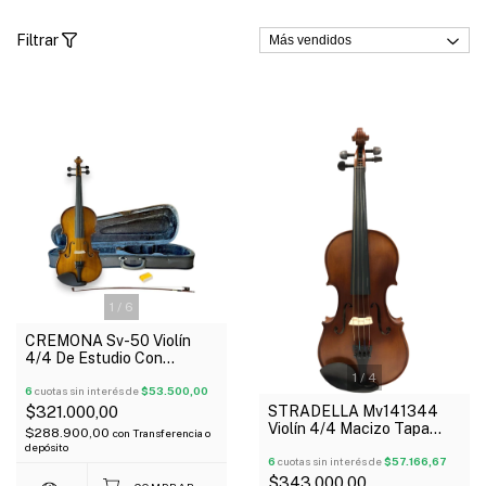
Filtrar
1
/
6
CREMONA Sv-50 Violín
4/4 De Estudio Con
Estuche Arco Y Resina
1
/
4
6
cuotas sin interés de
$53.500,00
STRADELLA Mv141344
$321.000,00
Violín 4/4 Macizo Tapa
$288.900,00
con
Transferencia o
Pino Seleccionado Carved
depósito
Fondo Maple
6
cuotas sin interés de
$57.166,67
$343.000,00