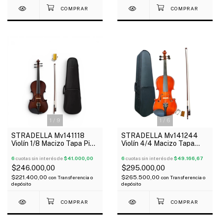
1
/
9
1
/
6
STRADELLA Mv141118
STRADELLA Mv141244
Violín 1/8 Macizo Tapa Pino
Violín 4/4 Macizo Tapa
Fondo Maple 4 Afinadores
Pino Seleccionado Fondo
6
cuotas sin interés de
$41.000,00
Maple
6
cuotas sin interés de
$49.166,67
$246.000,00
$295.000,00
$221.400,00
$265.500,00
con
Transferencia o
con
Transferencia o
depósito
depósito