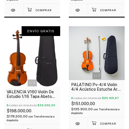
ENVÍO GRATIS
1
/
7
1
/
3
PALATINO Pv-4/4 Violin
4/4 Acústico Estuche Arco
VALENCIA V160 Violín De
Resina
Estudio 1/16 Tapa Abeto
6
cuotas sin interés de
$25.166,67
Arco Estuche Resina
$151.000,00
Oferta!
6
cuotas sin interés de
$33.000,00
$135.900,00
con
Transferencia o
$198.000,00
depósito
$178.200,00
con
Transferencia o
depósito