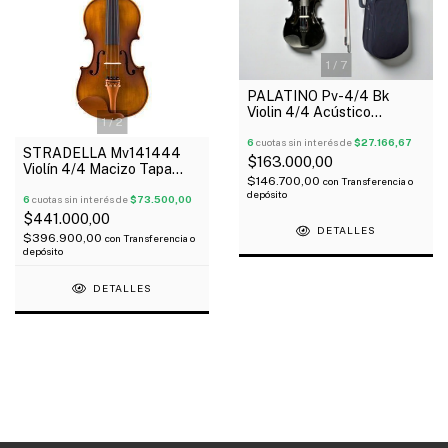
1
/
7
PALATINO Pv-4/4 Bk
Violin 4/4 Acústico
1
/
2
Estuche Arco Resina Color
Negro
6
cuotas sin interés de
$27.166,67
STRADELLA Mv141444
$163.000,00
Violín 4/4 Macizo Tapa
$146.700,00
con
Transferencia o
Pino Seleccionado Carved
depósito
Fondo Maple
6
cuotas sin interés de
$73.500,00
$441.000,00
DETALLES
$396.900,00
con
Transferencia o
depósito
DETALLES