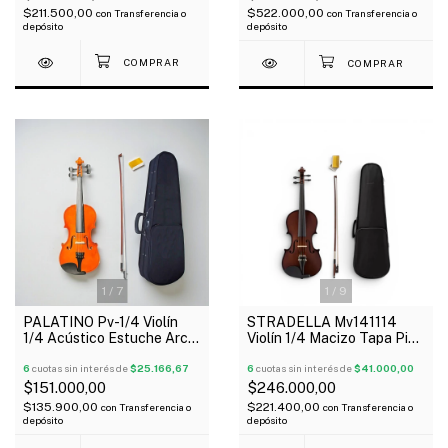
$211.500,00
$522.000,00
con
Transferencia o
con
Transferencia o
depósito
depósito
1
/
7
1
/
9
PALATINO Pv-1/4 Violín
STRADELLA Mv141114
1/4 Acústico Estuche Arco
Violín 1/4 Macizo Tapa Pino
Resina
Fondo Maple 4 Afinadores
6
cuotas sin interés de
$25.166,67
6
cuotas sin interés de
$41.000,00
$151.000,00
$246.000,00
$135.900,00
$221.400,00
con
Transferencia o
con
Transferencia o
depósito
depósito