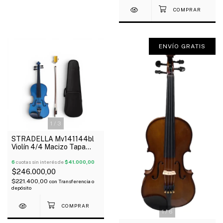
ENVÍO GRATIS
1
/
3
STRADELLA Mv141144bl
Violín 4/4 Macizo Tapa
Pino Fondo Maple Estuche
Arco Resina
6
cuotas sin interés de
$41.000,00
$246.000,00
$221.400,00
con
Transferencia o
depósito
1
/
6