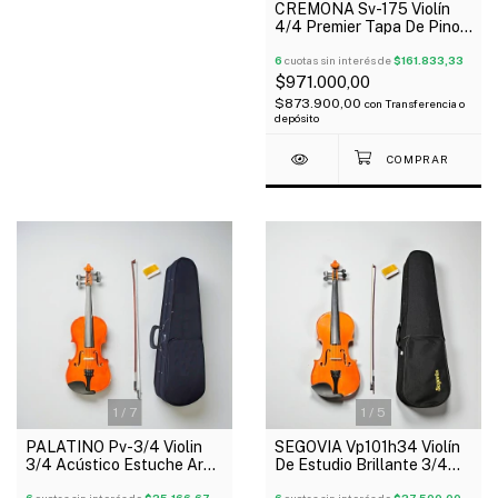
CREMONA Sv-175 Violín
4/4 Premier Tapa De Pino
Sólido Estuche Arco Resina
6
cuotas sin interés de
$161.833,33
$971.000,00
$873.900,00
con
Transferencia o
depósito
1
/
7
1
/
5
PALATINO Pv-3/4 Violin
SEGOVIA Vp101h34 Violín
3/4 Acústico Estuche Arco
De Estudio Brillante 3/4
Resina
Estuche Arco Resina