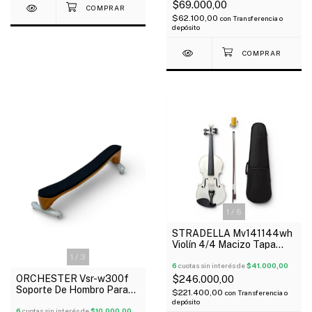
$69.000,00
$62.100,00
con
Transferencia o
depósito
1
/
6
STRADELLA Mv141144wh
Violín 4/4 Macizo Tapa
Pino Fondo Maple Estuche
1
/
3
Arco Resina
6
cuotas sin interés de
$41.000,00
ORCHESTER Vsr-w300f
$246.000,00
Soporte De Hombro Para
$221.400,00
con
Transferencia o
Violín 4/4 Madera
depósito
Flameada
6
cuotas sin interés de
$10.000,00