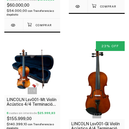
$60.000,00
$54.000,00
con
Transferencia o
depósito
23
%
OFF
1
/
6
LINCOLN Lsv001-Mt Violín
Acústico 4/4 Terminación
Mate Estuche Arco Resina
6
cuotas sin interés de
$25.999,83
1
/
7
$155.999,00
LINCOLN Lsv001-Gl Violín
$140.399,10
con
Transferencia o
Acústico 4/4 Terminación
depósito