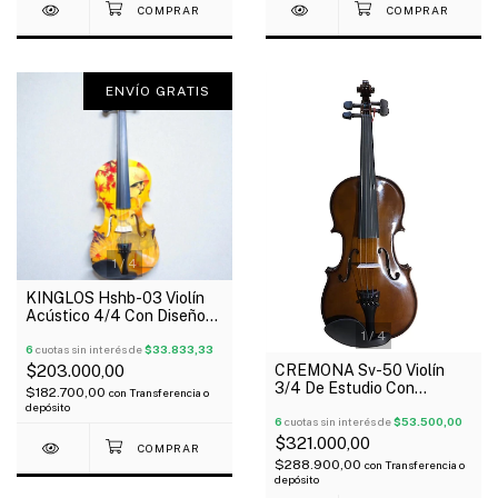
ENVÍO GRATIS
1
/
4
KINGLOS Hshb-03 Violín
Acústico 4/4 Con Diseño
Estuche Arco Resina
1
/
4
6
cuotas sin interés de
$33.833,33
CREMONA Sv-50 Violín
$203.000,00
3/4 De Estudio Con
$182.700,00
con
Transferencia o
Estuche Arco Y Resina
depósito
6
cuotas sin interés de
$53.500,00
$321.000,00
$288.900,00
con
Transferencia o
depósito