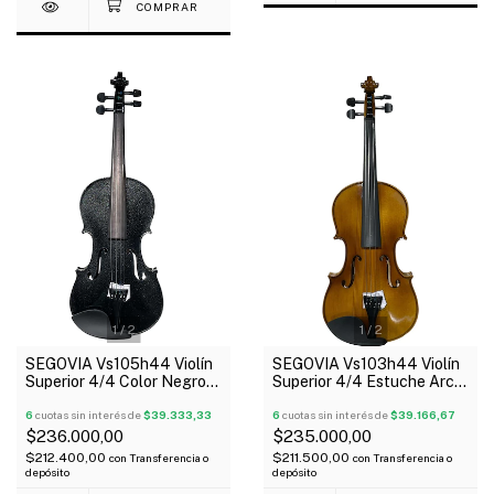
1
/
2
1
/
2
SEGOVIA Vs105h44 Violín
SEGOVIA Vs103h44 Violín
Superior 4/4 Color Negro
Superior 4/4 Estuche Arco
Perlado Estuche Arco
Resina
Resina
6
cuotas sin interés de
$39.333,33
6
cuotas sin interés de
$39.166,67
$236.000,00
$235.000,00
$212.400,00
$211.500,00
con
Transferencia o
con
Transferencia o
depósito
depósito