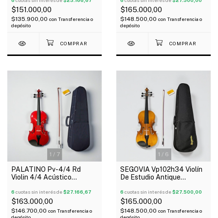
6
cuotas sin interés de
$25.166,67
6
cuotas sin interés de
$27.500,00
$151.000,00
$165.000,00
$135.900,00
$148.500,00
con
Transferencia o
con
Transferencia o
depósito
depósito
1
/
7
1
/
6
PALATINO Pv-4/4 Rd
SEGOVIA Vp102h34 Violín
Violin 4/4 Acústico
De Estudio Antique
Estuche Arco Resina Color
Brillante 3/4 Estuche Arco
Rojo
6
cuotas sin interés de
$27.166,67
Resina
6
cuotas sin interés de
$27.500,00
$163.000,00
$165.000,00
$146.700,00
$148.500,00
con
Transferencia o
con
Transferencia o
depósito
depósito