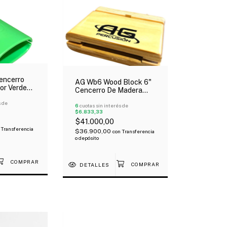
encerro
AG Wb6 Wood Block 6"
or Verde
Cencerro De Madera
Ofeta!
s de
6
cuotas sin interés de
$6.833,33
$41.000,00
Transferencia
$36.900,00
con
Transferencia
o depósito
DETALLES