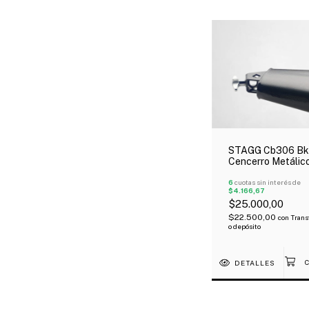
STAGG Cb306 Bk
Cencerro Metálic
1/2¨ Negro
6
cuotas sin interés de
$4.166,67
$25.000,00
$22.500,00
con
Trans
o depósito
DETALLES