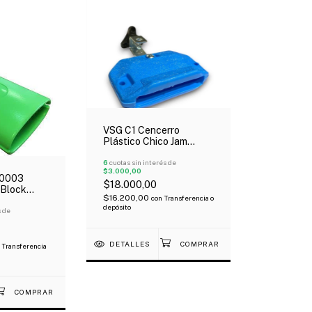
VSG C1 Cencerro
Plástico Chico Jam
Block
6
cuotas sin interés de
$3.000,00
0003
$18.000,00
 Block
$16.200,00
con
Transferencia o
gudo
depósito
s de
DETALLES
Transferencia