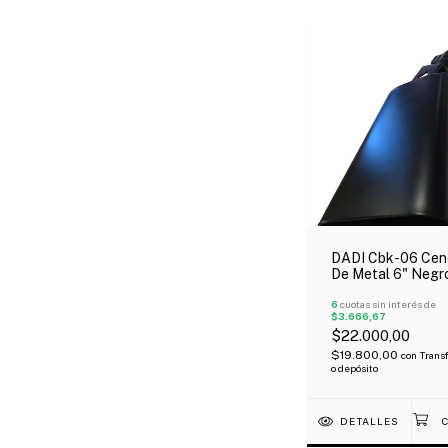
DADI Cbk-06 Cen
De Metal 6" Negr
6
cuotas sin interés de
$3.666,67
$22.000,00
$19.800,00
con
Trans
o depósito
DETALLES