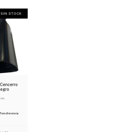
SIN STOCK
Cencerro
Negro
s de
Transferencia