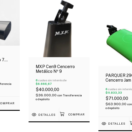
o 7
MXP Cen9 Cencerro
Metálico Nº 9
PARQUER 29
Cencerro Jam
6
cuotas sin interés de
$6.666,67
ferencia
Verde Tono A
$40.000,00
Oferta!
6
cuotas sin interé
$11.833,33
$36.000,00
con
Transferencia
$71.000,00
o depósito
$63.900,00
con
o depósito
DETALLES
DETALLES