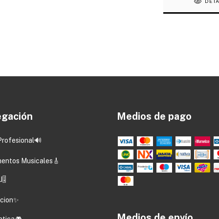
DET
gación
Medios de pago
Profesional🔊
mentos Musicales🎸
🎚️
acion✨
Medios de envío
atica🎮