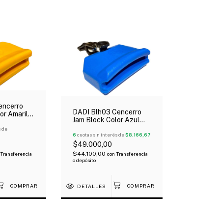
encerro
DADI Blh03 Cencerro
or Amarillo
Jam Block Color Azul
Tono Agudo
s de
6
cuotas sin interés de
$8.166,67
$49.000,00
$44.100,00
Transferencia
con
Transferencia
o depósito
DETALLES