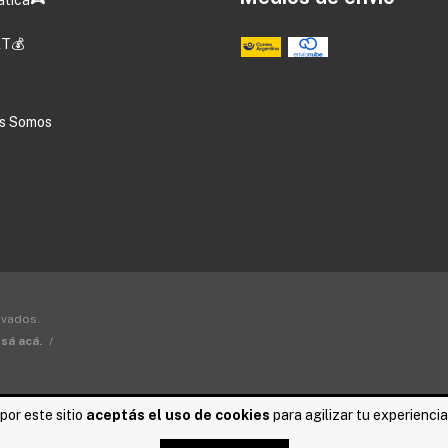
T💰
s Somos
rvados.
sá acá.
/
por este sitio
aceptás el uso de cookies
para agilizar tu experienci