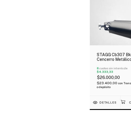
STAGG Cb307 Bk
Cencerro Metálic
1/2¨ Negro
6
cuotas sin interés de
$4.333,33
$26.000,00
$23.400,00
con
Trans
o depósito
DETALLES