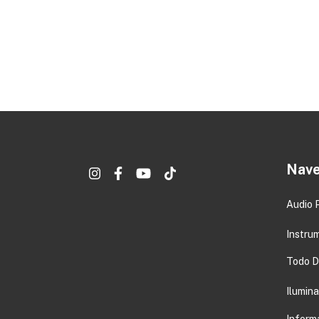
Nave
Audio 
Instru
Todo DJ
Ilumin
Inform