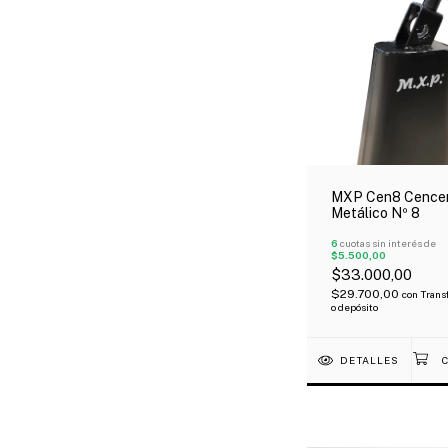
MXP Cen8 Cence
Metálico Nº 8
6
cuotas sin interés de
$5.500,00
$33.000,00
$29.700,00
con
Trans
o depósito
DETALLES