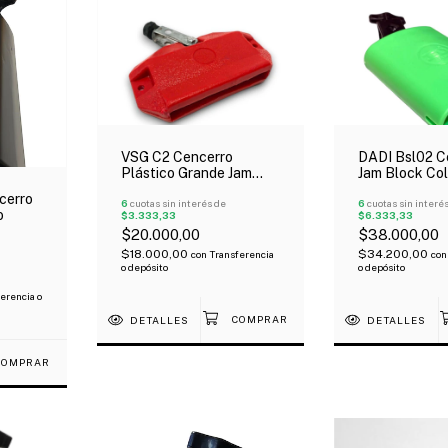
VSG C2 Cencerro
DADI Bsl02 C
Plástico Grande Jam
Jam Block Col
Block
Tono Grave
cerro
6
cuotas sin interés de
6
cuotas sin interé
o
$3.333,33
$6.333,33
$20.000,00
$38.000,00
$18.000,00
$34.200,00
con
Transferencia
con
o depósito
o depósito
erencia o
DETALLES
DETALLES