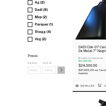
Ag (2)
Dadi (8)
Mxp (2)
Parquer (1)
Stagg (4)
Vsg (2)
DADI Cbk-07 Cen
De Metal 7" Negr
Precio
6
cuotas sin interés de
$4.000,00
DESDE
HASTA
$24.000,00
$21.600,00
con
Transf
depósito
DETALLES