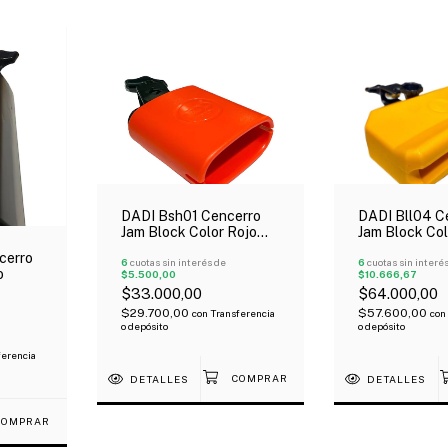
DADI Bsh01 Cencerro
DADI Bll04 C
Jam Block Color Rojo
Jam Block Col
Tono Agudo
Tono Grave
cerro
6
cuotas sin interés de
6
cuotas sin interé
o
$5.500,00
$10.666,67
$33.000,00
$64.000,00
$29.700,00
$57.600,00
con
Transferencia
con
o depósito
o depósito
ferencia
DETALLES
DETALLES