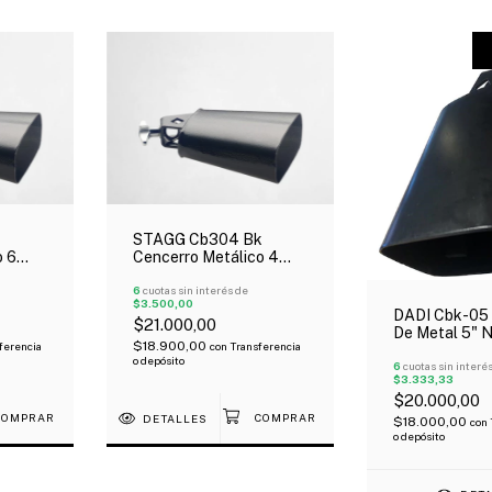
STAGG Cb304 Bk
o 6
Cencerro Metálico 4
1/2¨ Negro
6
cuotas sin interés de
$3.500,00
DADI Cbk-05 
$21.000,00
De Metal 5" 
$18.900,00
ferencia
con
Transferencia
o depósito
6
cuotas sin interé
$3.333,33
$20.000,00
DETALLES
$18.000,00
con
o depósito