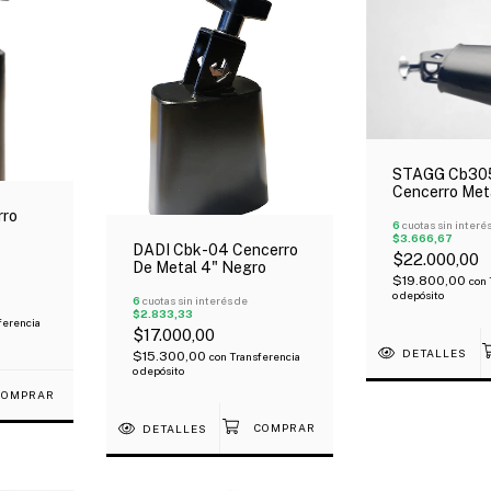
STAGG Cb30
Cencerro Met
1/2¨ Negro
rro
6
cuotas sin interé
$3.666,67
DADI Cbk-04 Cencerro
$22.000,00
De Metal 4" Negro
$19.800,00
con
o depósito
6
cuotas sin interés de
$2.833,33
ferencia
$17.000,00
DETALLES
$15.300,00
con
Transferencia
o depósito
DETALLES