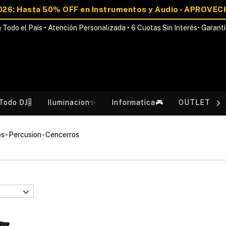
 Todo el País • Atención Personalizada • 6 Cuotas Sin Interés• Garantí
Todo DJ🎚️
Iluminacion✨
Informatica🎮
OUTLET💰
os
-
Percusion
-
Cencerros