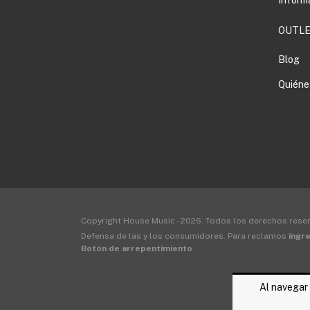
OUTLE
Blog
Quiéne
Copyright House Music - 2026. Todos los derechos rese
Defensa de las y los consumidores. Para reclamos
ingre
Botón de arrepentimiento
Al navegar 