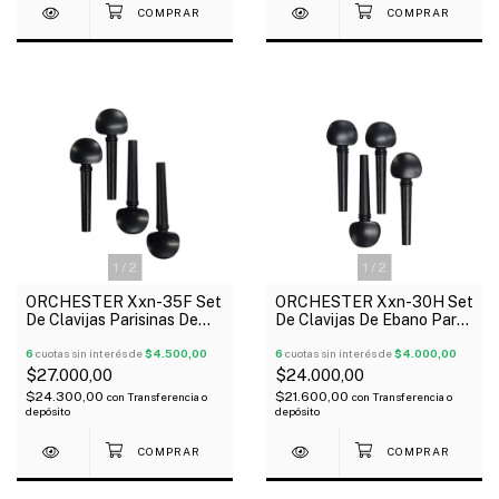
1
/
2
1
/
2
ORCHESTER Xxn-35F Set
ORCHESTER Xxn-30H Set
De Clavijas Parisinas De
De Clavijas De Ebano Para
Ebano Para Violín 4/4
Violín 1/2
6
cuotas sin interés de
$4.500,00
6
cuotas sin interés de
$4.000,00
$27.000,00
$24.000,00
$24.300,00
$21.600,00
con
Transferencia o
con
Transferencia o
depósito
depósito