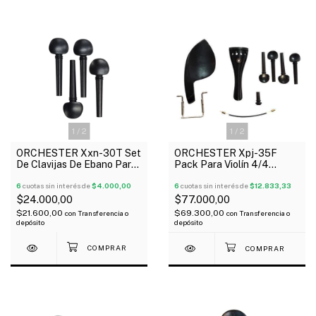
1
/
2
1
/
2
ORCHESTER Xxn-30T Set
ORCHESTER Xpj-35F
De Clavijas De Ebano Para
Pack Para Violín 4/4
Violín 3/4
Clavijas De Ebano
6
cuotas sin interés de
$4.000,00
Mentonera Cordal Pin
6
cuotas sin interés de
$12.833,33
$24.000,00
$77.000,00
$21.600,00
$69.300,00
con
Transferencia o
con
Transferencia o
depósito
depósito