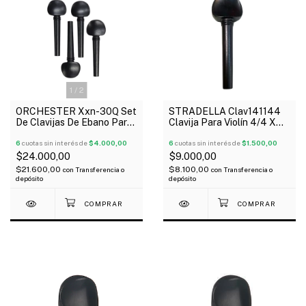
1
/
2
ORCHESTER Xxn-30Q Set
STRADELLA Clav141144
De Clavijas De Ebano Para
Clavija Para Violín 4/4 X
Violín 1/4
Unidad
6
cuotas sin interés de
$4.000,00
6
cuotas sin interés de
$1.500,00
$24.000,00
$9.000,00
$21.600,00
$8.100,00
con
Transferencia o
con
Transferencia o
depósito
depósito