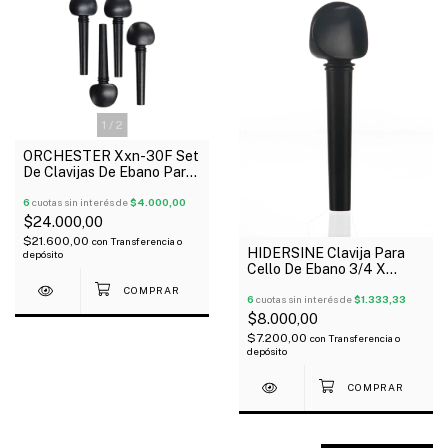
1
/
2
ORCHESTER Xxn-30F Set
De Clavijas De Ebano Para
Violín 4/4
6
cuotas sin interés de
$4.000,00
$24.000,00
$21.600,00
con
Transferencia o
HIDERSINE Clavija Para
depósito
Cello De Ebano 3/4 X
Unidad
6
cuotas sin interés de
$1.333,33
$8.000,00
$7.200,00
con
Transferencia o
depósito