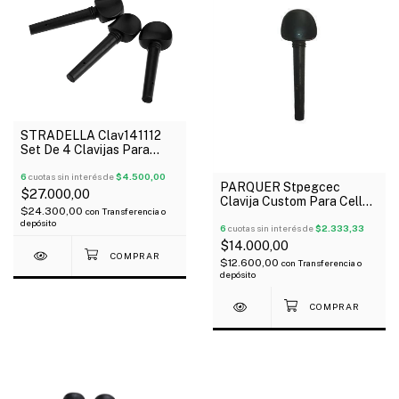
STRADELLA Clav141112
Set De 4 Clavijas Para
Violín 1/2
6
cuotas sin interés de
$4.500,00
PARQUER Stpegcec
$27.000,00
Clavija Custom Para Cello
$24.300,00
con
Transferencia o
X Unidad
depósito
6
cuotas sin interés de
$2.333,33
$14.000,00
$12.600,00
con
Transferencia o
depósito