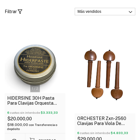
Filtrar
1
/
2
HIDERSINE 30H Pasta
Para Clavijas Orquesta
Made In England
6
cuotas sin interés de
$3.333,33
ORCHESTER Zxn-2560
$20.000,00
Clavijas Para Viola De
$18.000,00
con
Transferencia o
Madera Boj X 4 Unidades
depósito
6
cuotas sin interés de
$4.833,33
$29.000,00