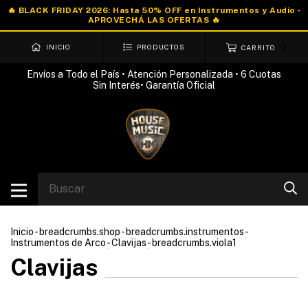
0
INICIO
PRODUCTOS
CARRITO
Envíos a Todo el País • Atención Personalizada • 6 Cuotas
Sin Interés• Garantía Oficial
Inicio
-
breadcrumbs.shop
-
breadcrumbs.instrumentos
-
Instrumentos de Arco
-
Clavijas
-
breadcrumbs.viola1
Clavijas