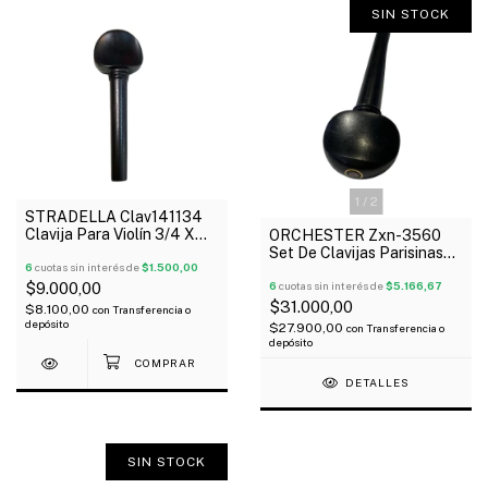
SIN STOCK
1
/
2
STRADELLA Clav141134
Clavija Para Violín 3/4 X
ORCHESTER Zxn-3560
Unidad
Set De Clavijas Parisinas
6
cuotas sin interés de
$1.500,00
De Ebano Para Viola
$9.000,00
6
cuotas sin interés de
$5.166,67
$31.000,00
$8.100,00
con
Transferencia o
depósito
$27.900,00
con
Transferencia o
depósito
DETALLES
SIN STOCK