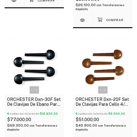
$26.100,00
con
Transferencia o
depósito
1
/
2
1
/
2
ORCHESTER Dxn-30F Set
ORCHESTER Dxn-20F Set
De Clavijas De Ebano Para
De Clavijas Para Cello 4/4
Cello 4/4
De Boj
6
cuotas sin interés de
$12.833,33
6
cuotas sin interés de
$8.500,00
$77.000,00
$51.000,00
$69.300,00
$45.900,00
con
Transferencia o
con
Transferencia o
depósito
depósito