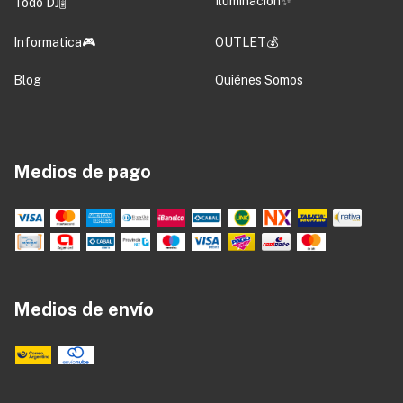
Iluminacion✨
Todo DJ🎚️
Informatica🎮
OUTLET💰
Blog
Quiénes Somos
Medios de pago
Medios de envío