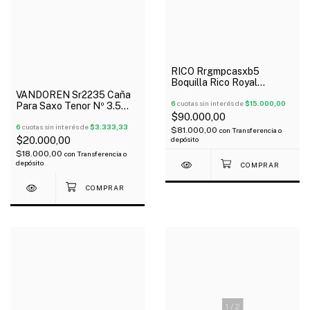
RICO Rrgmpcasxb5
Boquilla Rico Royal
"Graftonite" Para Saxo
VANDOREN Sr2235 Caña
Alto B5
6
cuotas sin interés de
$15.000,00
Para Saxo Tenor Nº 3.5
$90.000,00
Tradicional X Unidad
6
cuotas sin interés de
$3.333,33
$81.000,00
con
Transferencia o
$20.000,00
depósito
$18.000,00
con
Transferencia o
depósito
1
/
2