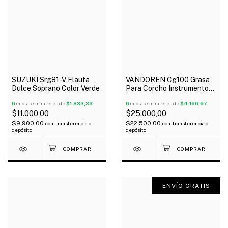
SUZUKI Srg81-V Flauta
VANDOREN Cg100 Grasa
Dulce Soprano Color Verde
Para Corcho Instrumentos
De Vientos Oferta!
6
cuotas sin interés de
$1.833,33
6
cuotas sin interés de
$4.166,67
$11.000,00
$25.000,00
$9.900,00
$22.500,00
con
Transferencia o
con
Transferencia o
depósito
depósito
ENVÍO GRATIS