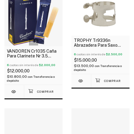
TROPHY Tr9336n
1
/
2
Abrazadera Para Saxo
Tenor Metálica
VANDOREN Cr1035 Caña
6
cuotas sin interés de
$2.500,00
Para Clarinete Nr 3.5
$15.000,00
Tradicional Por Unidad
6
cuotas sin interés de
$2.000,00
$13.500,00
con
Transferencia o
depósito
$12.000,00
$10.800,00
con
Transferencia o
depósito