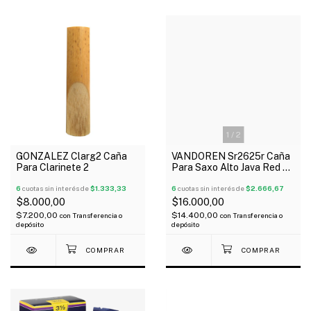
1
/
2
VANDOREN Sr2625r Caña
GONZALEZ Clarg2 Caña
Para Saxo Alto Java Red N°
Para Clarinete 2
2 1/2 x Unidad
6
cuotas sin interés de
$2.666,67
6
cuotas sin interés de
$1.333,33
$16.000,00
$8.000,00
$14.400,00
$7.200,00
con
Transferencia o
con
Transferencia o
depósito
depósito