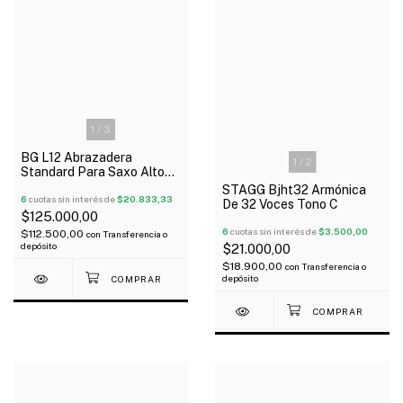
1
/
3
BG L12 Abrazadera
1
/
2
Standard Para Saxo Alto
Cuerina Cubre Boquilla
STAGG Bjht32 Armónica
Oferta!
6
cuotas sin interés de
$20.833,33
De 32 Voces Tono C
$125.000,00
6
cuotas sin interés de
$3.500,00
$112.500,00
con
Transferencia o
depósito
$21.000,00
$18.900,00
con
Transferencia o
depósito