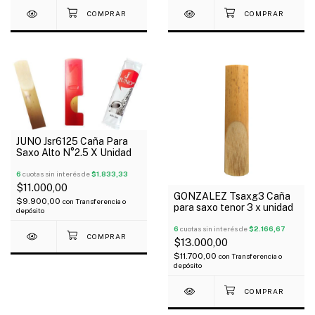
JUNO Jsr6125 Caña Para
Saxo Alto N°2.5 X Unidad
6
cuotas sin interés de
$1.833,33
$11.000,00
GONZALEZ Tsaxg3 Caña
$9.900,00
con
Transferencia o
para saxo tenor 3 x unidad
depósito
6
cuotas sin interés de
$2.166,67
$13.000,00
$11.700,00
con
Transferencia o
depósito