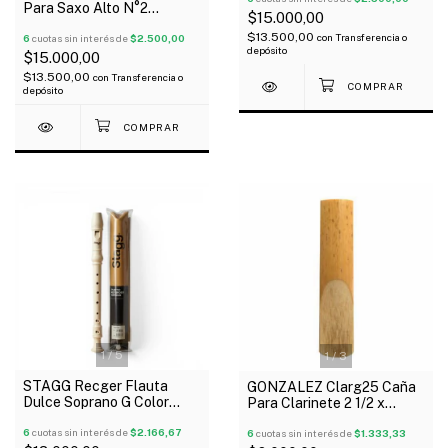
Para Saxo Alto N°2
$15.000,00
Tradicional X Unidad
$13.500,00
con
Transferencia o
6
cuotas sin interés de
$2.500,00
depósito
$15.000,00
$13.500,00
con
Transferencia o
depósito
1
/
5
1
/
3
STAGG Recger Flauta
GONZALEZ Clarg25 Caña
Dulce Soprano G Color
Para Clarinete 2 1/2 x
Marfil Escolar
Unidad
6
cuotas sin interés de
$2.166,67
6
cuotas sin interés de
$1.333,33