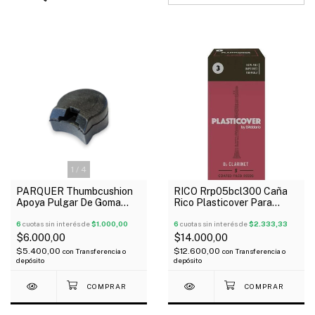
1
/
4
PARQUER Thumbcushion
RICO Rrp05bcl300 Caña
Apoya Pulgar De Goma
Rico Plasticover Para
Para Clarinete Color Negro
Clarinete N° 3
Oferta!
6
cuotas sin interés de
$1.000,00
6
cuotas sin interés de
$2.333,33
$6.000,00
$14.000,00
$5.400,00
$12.600,00
con
Transferencia o
con
Transferencia o
depósito
depósito