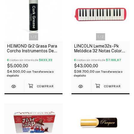
1
/
2
1
/
2
HEIMOND Gr2 Grasa Para
LINCOLN Lwme32s-Pk
Corcho Instrumentos De
Melódica 32 Notas Color
Viento
Rosa Con Funda
6
cuotas sin interés de
$833,33
6
cuotas sin interés de
$7.166,67
$5.000,00
$43.000,00
$4.500,00
$38.700,00
con
Transferencia o
con
Transferencia o
depósito
depósito