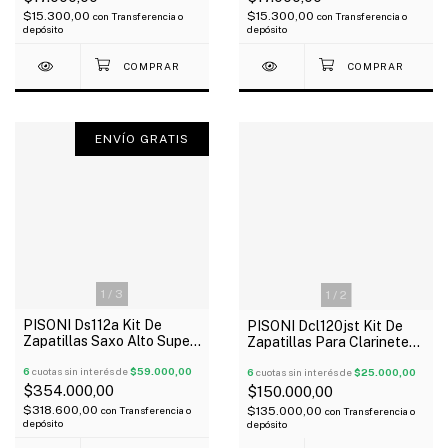
$15.300,00
$15.300,00
con
Transferencia o
con
Transferencia o
depósito
depósito
ENVÍO GRATIS
1
/
3
1
/
2
PISONI Ds112a Kit De
PISONI Dcl120jst Kit De
Zapatillas Saxo Alto Super
Zapatillas Para Clarinete
Action 42Mm
17 Piezas Crampon
6
cuotas sin interés de
$59.000,00
6
cuotas sin interés de
$25.000,00
$354.000,00
$150.000,00
$318.600,00
$135.000,00
con
Transferencia o
con
Transferencia o
depósito
depósito