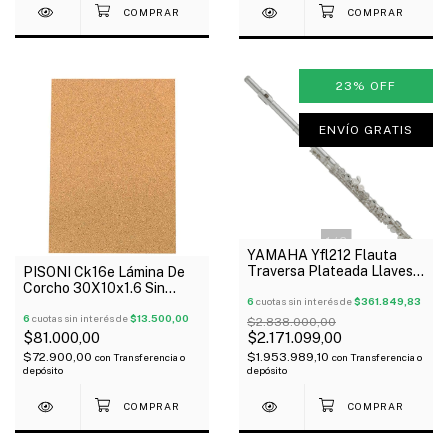
23
%
OFF
ENVÍO GRATIS
1
/
2
YAMAHA Yfl212 Flauta
Traversa Plateada Llaves
PISONI Ck16e Lámina De
Cerradas Estuche Oferta!
Corcho 30X10x1.6 Sin
6
cuotas sin interés de
$361.849,83
Poros Para Llaves Vientos
6
cuotas sin interés de
$13.500,00
$2.838.000,00
$81.000,00
$2.171.099,00
$72.900,00
$1.953.989,10
con
Transferencia o
con
Transferencia o
depósito
depósito