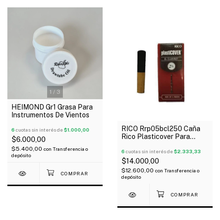
1
/
3
HEIMOND Gr1 Grasa Para
Instrumentos De Vientos
RICO Rrp05bcl250 Caña
6
cuotas sin interés de
$1.000,00
Rico Plasticover Para
$6.000,00
Clarinete N° 2 1/2
$5.400,00
con
Transferencia o
6
cuotas sin interés de
$2.333,33
depósito
$14.000,00
$12.600,00
con
Transferencia o
depósito