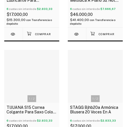
Lubricante Para
Melódica A Piano 32 Notas
Instrumentos De Viento
Con Funda Color Negro
6
cuotas sin interés de
$2.833,33
6
cuotas sin interés de
$7.666,67
$17.000,00
$46.000,00
$15.300,00
$41.400,00
con
Transferencia o
con
Transferencia o
depósito
depósito
1
/
2
1
/
2
TIJUANA S15 Correa
STAGG Bjhb20a Armónica
Colgante Para Saxo Color
Blusera 20 Voces En A
Habano Regulable
6
cuotas sin interés de
$2.833,33
6
cuotas sin interés de
$2.833,33
$17.000,00
$17.000,00