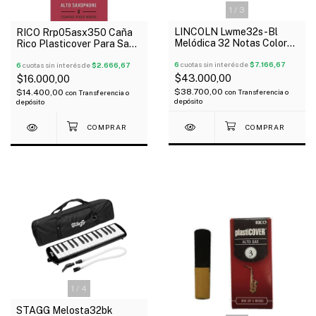
1
/
3
LINCOLN Lwme32s-Bl
RICO Rrp05asx350 Caña
Melódica 32 Notas Color
Rico Plasticover Para Saxo
Azul Con Funda
Alto Nº 3 1/2
6
cuotas sin interés de
$7.166,67
6
cuotas sin interés de
$2.666,67
$43.000,00
$16.000,00
$38.700,00
$14.400,00
con
Transferencia o
con
Transferencia o
depósito
depósito
1
/
4
STAGG Melosta32bk