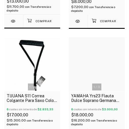
$13.000,00
$8.000,00
$11.700,00
$7.200,00
con
Transferencia o
con
Transferencia o
depósito
depósito
1
/
2
1
/
3
TIJUANA S11 Correa
YAMAHA Yrs23 Flauta
Colgante Para Saxo Color
Dulce Soprano Germana
Negro Regulable
Escolar Oferta!
6
cuotas sin interés de
$2.833,33
6
cuotas sin interés de
$3.000,00
$17.000,00
$18.000,00
$15.300,00
$16.200,00
con
Transferencia o
con
Transferencia o
depósito
depósito