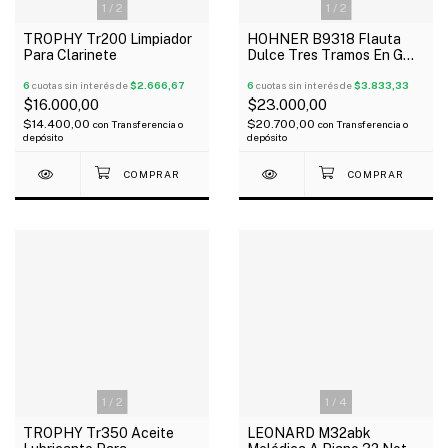
1
/
2
1
/
2
TROPHY Tr200 Limpiador
HOHNER B9318 Flauta
Para Clarinete
Dulce Tres Tramos En G
Alemana
6
cuotas sin interés de
$2.666,67
6
cuotas sin interés de
$3.833,33
$16.000,00
$23.000,00
$14.400,00
$20.700,00
con
Transferencia o
con
Transferencia o
depósito
depósito
1
/
2
1
/
4
TROPHY Tr350 Aceite
LEONARD M32abk