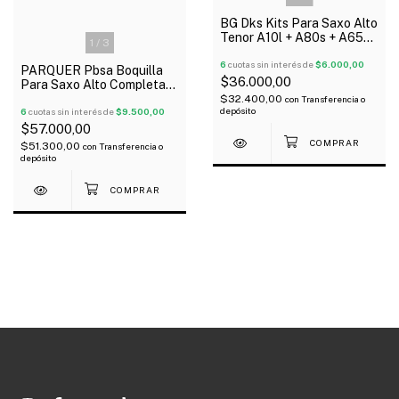
BG Dks Kits Para Saxo Alto
Tenor A10l + A80s + A65s
1
/
3
+ Doc Oferta!
6
cuotas sin interés de
$6.000,00
PARQUER Pbsa Boquilla
$36.000,00
Para Saxo Alto Completa
Oferta!
$32.400,00
con
Transferencia o
depósito
6
cuotas sin interés de
$9.500,00
$57.000,00
$51.300,00
con
Transferencia o
depósito