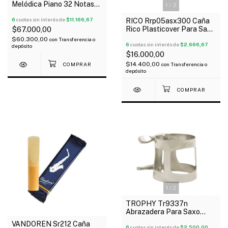
Melódica Piano 32 Notas
1
/
3
Con Estuche
6
cuotas sin interés de
$11.166,67
RICO Rrp05asx300 Caña
$67.000,00
Rico Plasticover Para Saxo
Alto N° 3
$60.300,00
con
Transferencia o
6
cuotas sin interés de
$2.666,67
depósito
$16.000,00
$14.400,00
con
Transferencia o
depósito
1
/
2
TROPHY Tr9337n
Abrazadera Para Saxo
Barítono Metálica
VANDOREN Sr212 Caña
6
cuotas sin interés de
$2.500,00