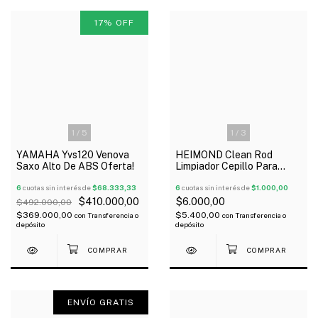
17
%
OFF
1
/
5
1
/
3
YAMAHA Yvs120 Venova
HEIMOND Clean Rod
Saxo Alto De ABS Oferta!
Limpiador Cepillo Para
Clarinete 26 Cm
6
cuotas sin interés de
$68.333,33
6
cuotas sin interés de
$1.000,00
$410.000,00
$6.000,00
$492.000,00
$369.000,00
$5.400,00
con
Transferencia o
con
Transferencia o
depósito
depósito
ENVÍO GRATIS