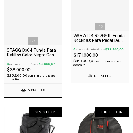
1
/
3
WARWICK R22691b Funda
Rockbag Para Pedal De
1
/
9
Bombo Doble Reforzada
Oferta!
6
cuotas sin interés de
$28.500,00
STAGG Ds04 Funda Para
Palillos Color Negro Con
$171.000,00
Agarre
$153.900,00
con
Transferencia o
6
cuotas sin interés de
$4.666,67
depósito
$28.000,00
$25.200,00
con
Transferencia o
DETALLES
depósito
DETALLES
SIN STOCK
SIN STOCK