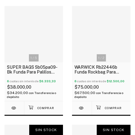
1
/
5
1
/
2
SUPER BAGS Sb05pa09-
WARWICK Rb22446b
Bk Funda Para Palillos
Funda Rockbag Para
Profesional Acolchada
Redoblante 14" Reforzada
5Mm
6
cuotas sin interés de
$6.333,33
Oferta!
6
cuotas sin interés de
$12.500,00
$38.000,00
$75.000,00
$34.200,00
$67.500,00
con
Transferencia o
con
Transferencia o
depósito
depósito
SIN STOCK
SIN STOCK