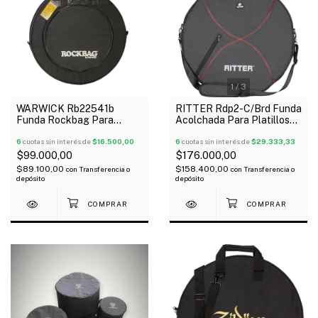
1
/
3
WARWICK Rb22541b
RITTER Rdp2-C/Brd Funda
Funda Rockbag Para
Acolchada Para Platillos
Platillo De 20" Acolchada
20" Oferta!
6
cuotas sin interés de
$16.500,00
6
cuotas sin interés de
$29.333,33
$99.000,00
$176.000,00
$89.100,00
$158.400,00
con
Transferencia o
con
Transferencia o
depósito
depósito