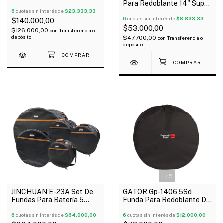
Para Redoblante 14" Super
Acolchado Manija
Acolchado 10Mm
6
cuotas sin interés de
$23.333,33
6
cuotas sin interés de
$8.833,33
$140.000,00
$53.000,00
$126.000,00
con
Transferencia o
depósito
$47.700,00
con
Transferencia o
depósito
1
/
5
GATOR Gp-1406,5Sd
JINCHUAN E-23A Set De
Funda Para Redoblante De
Fundas Para Batería 5
14" X 6.5" Reforzada
Cuerpos 22 12 13 14 16"
6
cuotas sin interés de
$12.000,00
Oferta!
6
cuotas sin interés de
$64.000,00