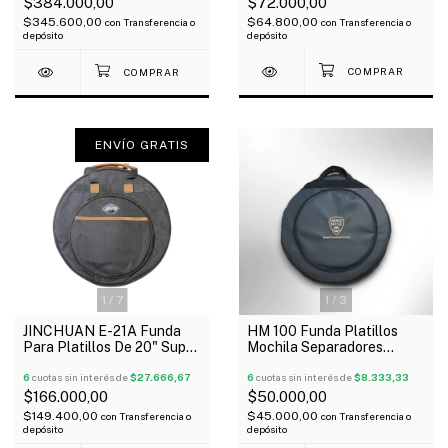
$72.000,00
$384.000,00
$64.800,00
$345.600,00
con
Transferencia o
con
Transferencia o
depósito
depósito
ENVÍO GRATIS
1
/
7
1
/
3
JINCHUAN E-21A Funda
HM 100 Funda Platillos
Para Platillos De 20" Super
Mochila Separadores
Acolchada 30Mm Manijas
Bolsillo Exterior 20"
6
cuotas sin interés de
$27.666,67
6
cuotas sin interés de
$8.333,33
$166.000,00
$50.000,00
$149.400,00
$45.000,00
con
Transferencia o
con
Transferencia o
depósito
depósito