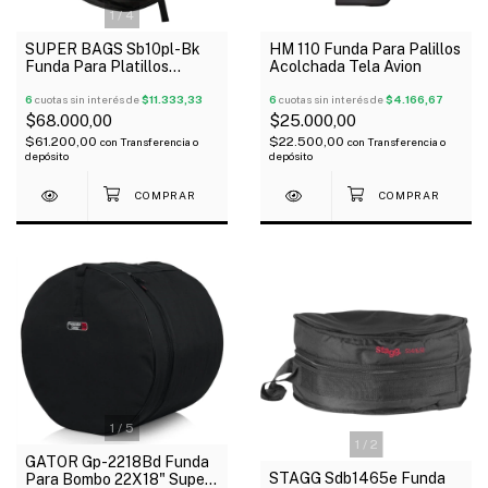
1
/
4
SUPER BAGS Sb10pl-Bk
HM 110 Funda Para Palillos
Funda Para Platillos
Acolchada Tela Avion
Acolchada 10Mm
6
cuotas sin interés de
$11.333,33
6
cuotas sin interés de
$4.166,67
$68.000,00
$25.000,00
$61.200,00
$22.500,00
con
Transferencia o
con
Transferencia o
depósito
depósito
1
/
5
1
/
2
GATOR Gp-2218Bd Funda
STAGG Sdb1465e Funda
Para Bombo 22X18" Super