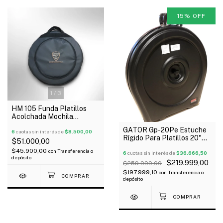
15
%
OFF
1
/
3
HM 105 Funda Platillos
Acolchada Mochila
Separadores Y Bolsillo 22"
GATOR Gp-20Pe Estuche
6
cuotas sin interés de
$8.500,00
Rígido Para Platillos 20"
$51.000,00
Pvc Manija Oferta!
$45.900,00
con
Transferencia o
6
cuotas sin interés de
$36.666,50
depósito
$219.999,00
$259.999,00
$197.999,10
con
Transferencia o
depósito