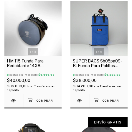
1
/
4
1
/
5
HM 115 Funda Para
SUPER BAGS Sb05pa09-
Redoblante 14X8
Bl Funda Para Palillos
Acolchada Tela Avion
Profesional Acolchada
6
cuotas sin interés de
$6.666,67
5Mm
6
cuotas sin interés de
$6.333,33
$40.000,00
$38.000,00
$36.000,00
$34.200,00
con
Transferencia o
con
Transferencia o
depósito
depósito
ENVÍO GRATIS