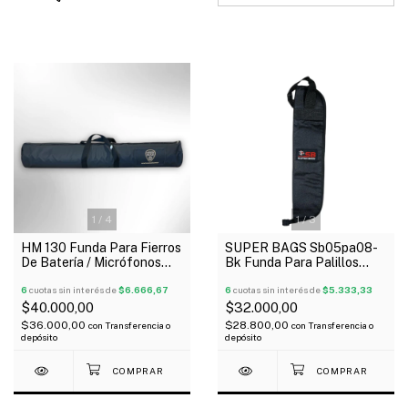
1
/
4
1
/
3
HM 130 Funda Para Fierros
SUPER BAGS Sb05pa08-
De Batería / Micrófonos
Bk Funda Para Palillos
Acolchada 118X30c
Acolchada 5Mm
6
cuotas sin interés de
$6.666,67
6
cuotas sin interés de
$5.333,33
$40.000,00
$32.000,00
$36.000,00
$28.800,00
con
Transferencia o
con
Transferencia o
depósito
depósito