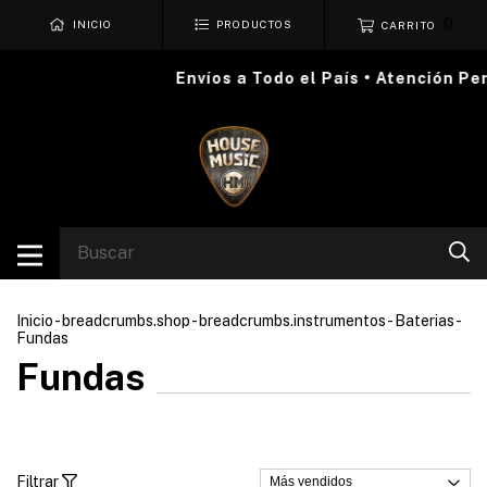
0
INICIO
PRODUCTOS
CARRITO
Envíos a Todo el País • Atención Pers
Inicio
-
breadcrumbs.shop
-
breadcrumbs.instrumentos
-
Baterias
-
Fundas
Fundas
Filtrar