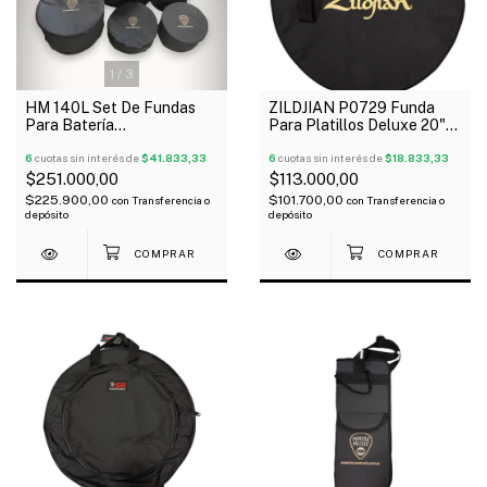
1
/
3
HM 140L Set De Fundas
ZILDJIAN P0729 Funda
Para Batería
Para Platillos Deluxe 20"
12+13+14+16+22"
Oferta!
6
cuotas sin interés de
$41.833,33
6
cuotas sin interés de
$18.833,33
$251.000,00
$113.000,00
$225.900,00
$101.700,00
con
Transferencia o
con
Transferencia o
depósito
depósito