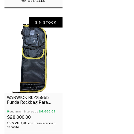
DETALLES
SIN STOCK
1
/
3
WARWICK Rb22595b
Funda Rockbag Para
Palillos Con Divisiones
Internas
6
cuotas sin interés de
$4.666,67
$28.000,00
$25.200,00
con
Transferencia o
depósito