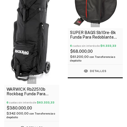
1
/
3
SUPER BAGS Sb10re-Bk
Funda Para Redoblante
Acolchada 10Mm
6
cuotas sin interés de
$11.333,33
$68.000,00
$61.200,00
con
Transferencia o
depósito
DETALLES
1
/
8
WARWICK Rb22510b
Rockbag Funda Para
Fierros Hardware De
Batería Oferta!
6
cuotas sin interés de
$63.333,33
$380.000,00
$342.000,00
con
Transferencia o
depósito