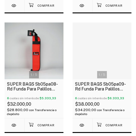
1
/
5
1
/
5
SUPER BAGS Sb05pa08-
SUPER BAGS Sb05pa09-
Rd Funda Para Palillos
Rd Funda Para Palillos
Acolchada 5Mm
Profesional Acolchada
6
cuotas sin interés de
$5.333,33
5Mm
6
cuotas sin interés de
$6.333,33
$32.000,00
$38.000,00
$28.800,00
$34.200,00
con
Transferencia o
con
Transferencia o
depósito
depósito