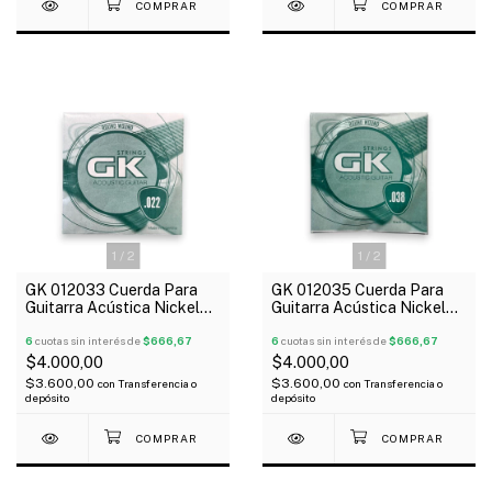
1
/
2
1
/
2
GK 012033 Cuerda Para
GK 012035 Cuerda Para
Guitarra Acústica Nickel
Guitarra Acústica Nickel
022
038
6
cuotas sin interés de
$666,67
6
cuotas sin interés de
$666,67
$4.000,00
$4.000,00
$3.600,00
$3.600,00
con
Transferencia o
con
Transferencia o
depósito
depósito