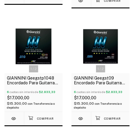
1
/
2
1
/
2
GIANNINI Geegstp1048
GIANNINI Geegst09
Encordado Para Guitarra
Encordado Para Guitarra
Eléctrica Híbrida 010-048
Eléctrica 09-42
6
cuotas sin interés de
$2.833,33
6
cuotas sin interés de
$2.833,33
$17.000,00
$17.000,00
$15.300,00
$15.300,00
con
Transferencia o
con
Transferencia o
depósito
depósito