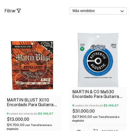
Filtrar
MARTIN & CO Ma530
Encordado Para Guitarra
MARTIN BLUST Xl110
Acústica Authentic
Encordado Para Guitarra
Phosphor Bronce 10-047
6
cuotas sin interés de
$5.166,67
Eléctrica 09-42 Extra
$31.000,00
Light
6
cuotas sin interés de
$2.166,67
$27.900,00
con
Transferencia o
$13.000,00
depósito
$11.700,00
con
Transferencia o
depósito