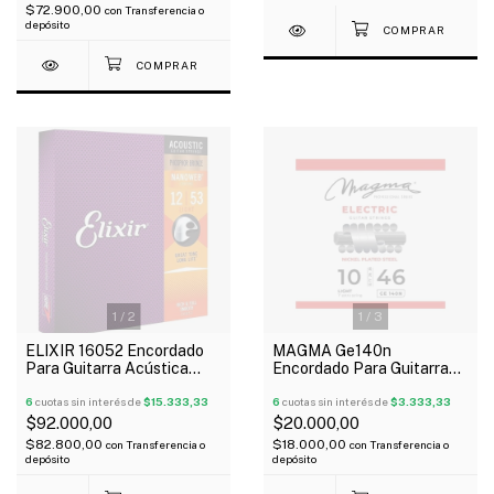
$72.900,00
con
Transferencia o
depósito
1
/
2
1
/
3
ELIXIR 16052 Encordado
MAGMA Ge140n
Para Guitarra Acústica
Encordado Para Guitarra
Phosphor Bronze 012-053
Eléctrica 010/046
Nanoweb
6
cuotas sin interés de
$15.333,33
6
cuotas sin interés de
$3.333,33
$92.000,00
$20.000,00
$82.800,00
$18.000,00
con
Transferencia o
con
Transferencia o
depósito
depósito