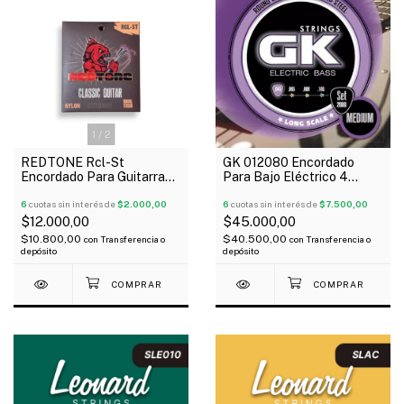
1
/
2
REDTONE Rcl-St
GK 012080 Encordado
Encordado Para Guitarra
Para Bajo Eléctrico 4
Clásica Tension Normal
Cuerdas Nickel Plated
6
cuotas sin interés de
$2.000,00
045-105 Medium
6
cuotas sin interés de
$7.500,00
$12.000,00
$45.000,00
$10.800,00
$40.500,00
con
Transferencia o
con
Transferencia o
depósito
depósito