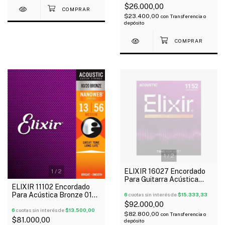
$26.000,00
$23.400,00
con
Transferencia o
depósito
1
/
2
ELIXIR 16027 Encordado
1
/
2
Para Guitarra Acústica
ELIXIR 11102 Encordado
Phosphor Bronze 011-052
Para Acústica Bronze 013-
NANOWEB
6
cuotas sin interés de
$15.333,33
056 Nanoweb 80/20
$92.000,00
6
cuotas sin interés de
$13.500,00
$82.800,00
con
Transferencia o
$81.000,00
depósito