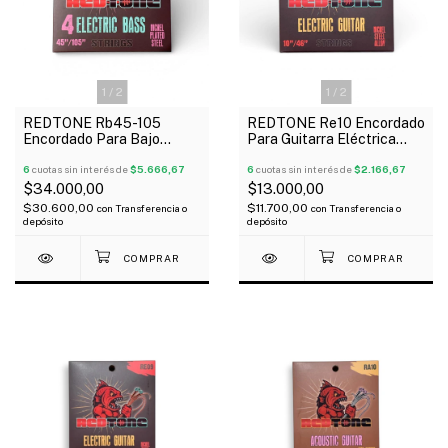
1
/
2
1
/
2
REDTONE Rb45-105
REDTONE Re10 Encordado
Encordado Para Bajo
Para Guitarra Eléctrica
Eléctrico 4 Cuerdas 045-
010-46
105
6
cuotas sin interés de
$5.666,67
6
cuotas sin interés de
$2.166,67
$34.000,00
$13.000,00
$30.600,00
$11.700,00
con
Transferencia o
con
Transferencia o
depósito
depósito