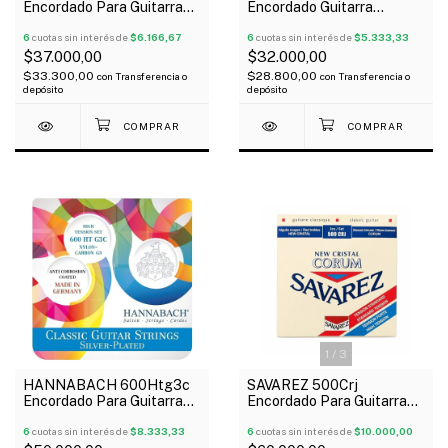
Encordado Para Guitarra
Encordado Guitarra
Clásica Ernesto Palla
Eléctrica Slinky Nickel
Nylon
6
cuotas sin interés de
$6.166,67
Wound 12-56
6
cuotas sin interés de
$5.333,33
$37.000,00
$32.000,00
$33.300,00
$28.800,00
con
Transferencia o
con
Transferencia o
depósito
depósito
1
/
3
HANNABACH 600Htg3c
SAVAREZ 500Crj
Encordado Para Guitarra
Encordado Para Guitarra
Clásica G3 Carbono
Clásica Normal Alta New
Tensión Alta
6
cuotas sin interés de
$8.333,33
Cristal
6
cuotas sin interés de
$10.000,00