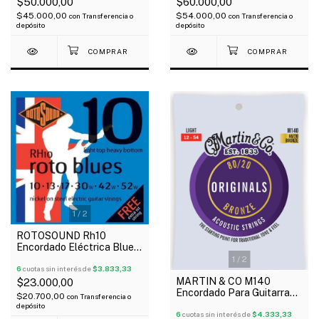
$50.000,00
$60.000,00
$45.000,00
$54.000,00
con
Transferencia o
con
Transferencia o
depósito
depósito
1
/
2
ROTOSOUND Rh10
Encordado Eléctrica Blues
Hybrid 10-52 1ra Extra
1
/
2
6
cuotas sin interés de
$3.833,33
MARTIN & CO M140
$23.000,00
Encordado Para Guitarra
$20.700,00
con
Transferencia o
Acústica 80/20 Originals
depósito
012-054
6
cuotas sin interés de
$4.333,33