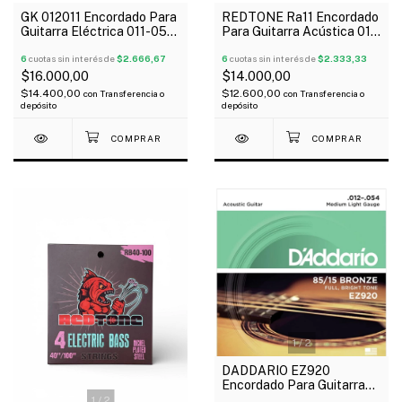
GK 012011 Encordado Para
REDTONE Ra11 Encordado
Guitarra Eléctrica 011-050
Para Guitarra Acústica 011-
Medium
052
6
cuotas sin interés de
$2.666,67
6
cuotas sin interés de
$2.333,33
$16.000,00
$14.000,00
$14.400,00
$12.600,00
con
Transferencia o
con
Transferencia o
depósito
depósito
1
/
2
DADDARIO EZ920
Encordado Para Guitarra
Acústica 012-054 Bronce
1
/
2