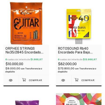
1
/
2
ORPHEE STRINGS
ROTOSOUND Rb40
Nx35/2845 Encordado
Encordado Para Bajo
Para Guitarra Clásica 028-
Eléctrico 4 Cuerdas 040-
045 Nylon Tensión Alta
6
cuotas sin interés de
$1.666,67
100
6
cuotas sin interés de
$13.666,67
$10.000,00
$82.000,00
$9.000,00
$73.800,00
con
Transferencia o
con
Transferencia o
depósito
depósito