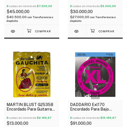
Eléctrico 4 Cuerdas 045-
Eléctrico 4 Cuerdas Nickel
0100
6
cuotas sin interés de
$7.500,00
Plated 040/095
6
cuotas sin interés de
$5.000,00
$45.000,00
$30.000,00
$40.500,00
$27.000,00
con
Transferencia o
con
Transferencia o
depósito
depósito
1
/
2
MARTIN BLUST G2535B
DADDARIO Exl170
Encordado Para Guitarra
Encordado Para Bajo
Clásica Black Gauchita
Eléctrico 4 Cuerdas
Tensión Media
6
cuotas sin interés de
$2.166,67
Regular Light Niquel 045-
6
cuotas sin interés de
$15.166,67
100
$13.000,00
$91.000,00