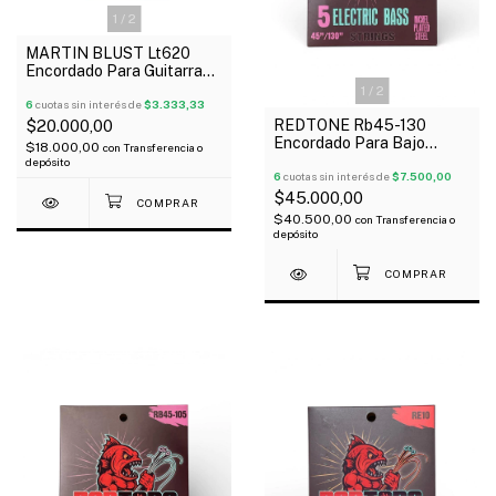
1
/
2
MARTIN BLUST Lt620
Encordado Para Guitarra
Clásica Plateada Tensión
1
/
2
Baja
6
cuotas sin interés de
$3.333,33
REDTONE Rb45-130
$20.000,00
Encordado Para Bajo
$18.000,00
con
Transferencia o
Eléctrico 5 Cuerdas 045-
depósito
130
6
cuotas sin interés de
$7.500,00
$45.000,00
$40.500,00
con
Transferencia o
depósito