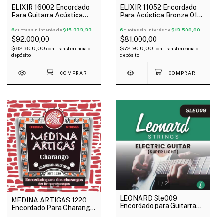
ELIXIR 16002 Encordado
ELIXIR 11052 Encordado
Para Guitarra Acústica
Para Acústica Bronze 012-
Phosphor Bronze 010-047
053 NANOWEB 80/20
NANOWEB
6
cuotas sin interés de
$15.333,33
6
cuotas sin interés de
$13.500,00
$92.000,00
$81.000,00
$82.800,00
$72.900,00
con
Transferencia o
con
Transferencia o
depósito
depósito
1
/
2
1
/
2
LEONARD Sle009
MEDINA ARTIGAS 1220
Encordado para Guitarra
Encordado Para Charango
Eléctrica Nickel Plated 09-
Nylon Negro