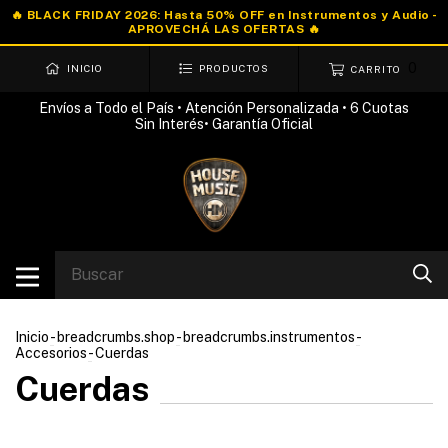
0
INICIO
PRODUCTOS
CARRITO
Envíos a Todo el País • Atención Personalizada • 6 Cuotas
Sin Interés• Garantía Oficial
Inicio
-
breadcrumbs.shop
-
breadcrumbs.instrumentos
-
Accesorios
-
Cuerdas
Cuerdas