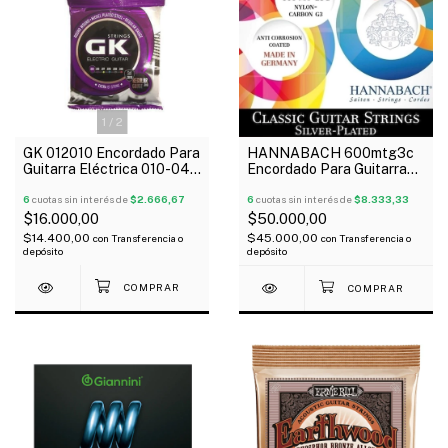
1
/
2
GK 012010 Encordado Para
HANNABACH 600mtg3c
Guitarra Eléctrica 010-046
Encordado Para Guitarra
Regular
Clásica G3 Carbono
6
cuotas sin interés de
$2.666,67
Tensión Media
6
cuotas sin interés de
$8.333,33
$16.000,00
$50.000,00
$14.400,00
$45.000,00
con
Transferencia o
con
Transferencia o
depósito
depósito