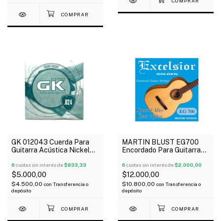
GK 012043 Cuerda Para
MARTIN BLUST EG700
Guitarra Acústica Nickel
Encordado Para Guitarra
024
Clásica Dorada Tensión
6
cuotas sin interés de
$833,33
Media
6
cuotas sin interés de
$2.000,00
$5.000,00
$12.000,00
$4.500,00
$10.800,00
con
Transferencia o
con
Transferencia o
depósito
depósito