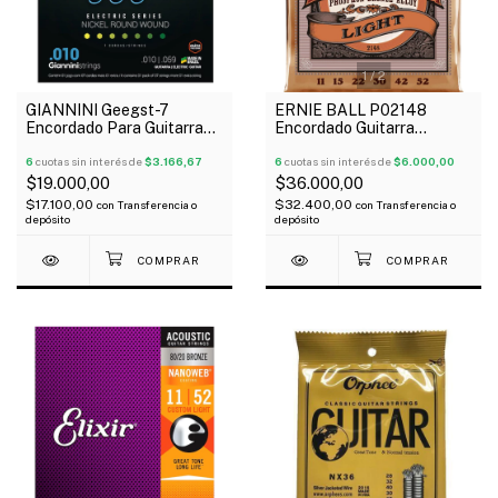
1
/
2
GIANNINI Geegst-7
ERNIE BALL P02148
Encordado Para Guitarra
Encordado Guitarra
Eléctrica 7 Cuerdas 010-
Acústica Earthwood
59
6
cuotas sin interés de
$3.166,67
Phosphor Bronze 011-52
6
cuotas sin interés de
$6.000,00
$19.000,00
$36.000,00
$17.100,00
$32.400,00
con
Transferencia o
con
Transferencia o
depósito
depósito