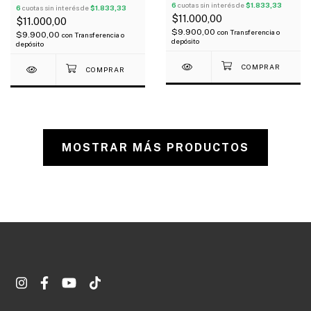
42
6
cuotas sin interés de
$1.833,33
6
cuotas sin interés de
$1.833,33
$11.000,00
$11.000,00
$9.900,00
con
Transferencia o
$9.900,00
con
Transferencia o
depósito
depósito
MOSTRAR MÁS PRODUCTOS