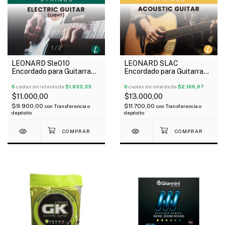
1
/
2
1
/
2
LEONARD Sle010
LEONARD SLAC
Encordado para Guitarra
Encordado para Guitarra
Eléctrica Nickel Plated
Acústica Phosphor Bronce
010-46
6
cuotas sin interés de
$1.833,33
010-48
6
cuotas sin interés de
$2.166,67
$11.000,00
$13.000,00
$9.900,00
$11.700,00
con
Transferencia o
con
Transferencia o
depósito
depósito