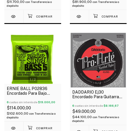
$11.700,00
$81.900,00
con
Transferencia o
con
Transferencia o
depósito
depósito
1
/
2
1
/
2
ERNIE BALL P02836
DADDARIO Ej30
Encordado Para Bajo
Encordado Para Guitarra
Eléctrico 5 Cuerdas Slinky
Clásica Pro Arte Tensión
Nickel Wound 45-130
6
cuotas sin interés de
$19.000,00
Normal Nylon Entorchado
6
cuotas sin interés de
$8.166,67
$114.000,00
$49.000,00
$102.600,00
con
Transferencia o
$44.100,00
con
Transferencia o
depósito
depósito