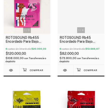
1
/
3
1
/
4
ROTOSOUND Rb455
ROTOSOUND Rb45
Encordado Para Bajo
Encordado Para Bajo
Eléctrico 5 Cuerdas 045-
Eléctrico 4 Cuerdas 045-
130
6
cuotas sin interés de
$20.000,00
105
6
cuotas sin interés de
$13.666,67
$120.000,00
$82.000,00
$108.000,00
$73.800,00
con
Transferencia o
con
Transferencia o
depósito
depósito