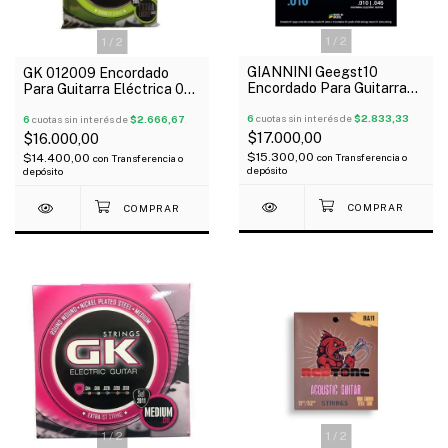
1
/
2
1
/
2
GIANNINI Geegst10
GK 012009 Encordado
Encordado Para Guitarra
Para Guitarra Eléctrica 09-
Eléctrica 10-46
042 Extra Light
6
cuotas sin interés de
$2.833,33
6
cuotas sin interés de
$2.666,67
$17.000,00
$16.000,00
$15.300,00
$14.400,00
con
Transferencia o
con
Transferencia o
depósito
depósito
1
/
2
1
/
2