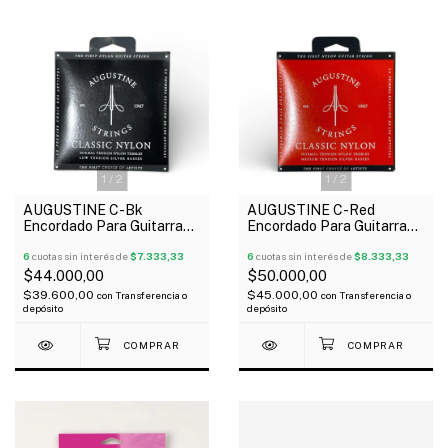
1
/
2
1
/
2
AUGUSTINE C-Bk
AUGUSTINE C-Red
Encordado Para Guitarra
Encordado Para Guitarra
Clásica Tensión Baja Made
Clásica Tensión Media
In Usa
6
cuotas sin interés de
$7.333,33
Made In Usa
6
cuotas sin interés de
$8.333,33
$44.000,00
$50.000,00
$39.600,00
$45.000,00
con
Transferencia o
con
Transferencia o
depósito
depósito