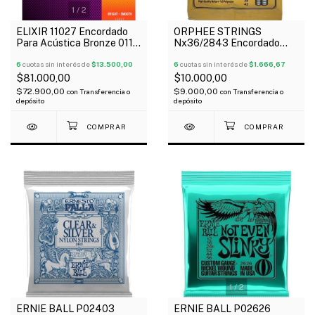
1
/
2
ELIXIR 11027 Encordado
ORPHEE STRINGS
Para Acústica Bronze 011-
Nx36/2843 Encordado
052 NANOWEB 80/20
Para Guitarra Clásica 028-
Oferta!
6
cuotas sin interés de
$13.500,00
043 Nylon Tensión Normal
6
cuotas sin interés de
$1.666,67
$81.000,00
$10.000,00
$72.900,00
$9.000,00
con
Transferencia o
con
Transferencia o
depósito
depósito
1
/
2
ERNIE BALL P02403
ERNIE BALL P02626