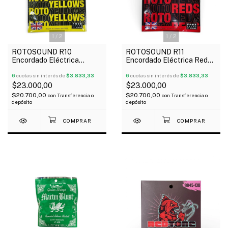
1
/
2
1
/
2
ROTOSOUND R10
ROTOSOUND R11
Encordado Eléctrica
Encordado Eléctrica Reds
Yellows 10-46 1º Extra
11-48 1º Extra
6
cuotas sin interés de
$3.833,33
6
cuotas sin interés de
$3.833,33
$23.000,00
$23.000,00
$20.700,00
$20.700,00
con
Transferencia o
con
Transferencia o
depósito
depósito