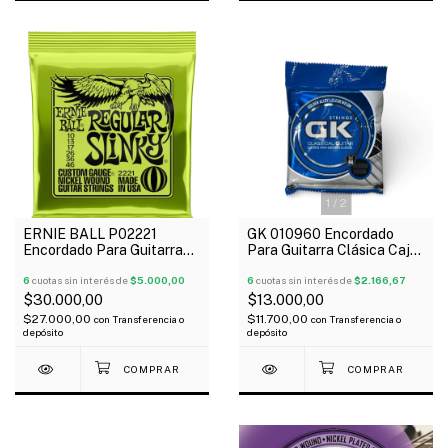
1
/
2
ERNIE BALL P02221
GK 010960 Encordado
Encordado Para Guitarra
Para Guitarra Clásica Caja
Eléctrica Regular Slinky
Azul Doradas Medium
010-046
6
cuotas sin interés de
$5.000,00
6
cuotas sin interés de
$2.166,67
$30.000,00
$13.000,00
$27.000,00
$11.700,00
con
Transferencia o
con
Transferencia o
depósito
depósito