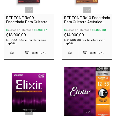
1
/
2
1
/
2
REDTONE Re09
REDTONE Ra10 Encordado
Encordado Para Guitarra
Para Guitarra Acústica
Eléctrica 09-42
010-047
6
cuotas sin interés de
$2.166,67
6
cuotas sin interés de
$2.333,33
$13.000,00
$14.000,00
$11.700,00
$12.600,00
con
Transferencia o
con
Transferencia o
depósito
depósito
1
/
2
1
/
2