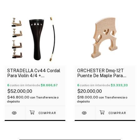
STRADELLA Cv44 Cordal
ORCHESTER Dmq-12T
Para Violín 4/4 +
Puente De Maple Para
Microafinador + Tira Cordal
Cello 3/4
6
cuotas sin interés de
$8.666,67
6
cuotas sin interés de
$3.333,33
$52.000,00
$20.000,00
$46.800,00
$18.000,00
con
Transferencia o
con
Transferencia o
depósito
depósito