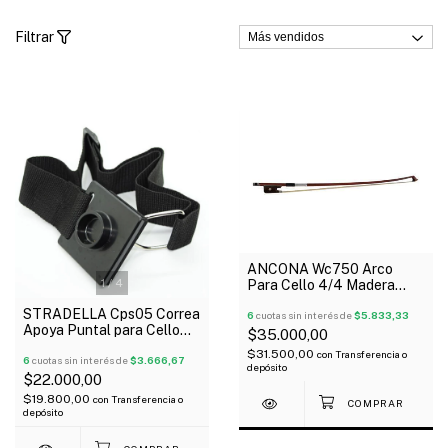
Filtrar
ANCONA Wc750 Arco
1
/
4
Para Cello 4/4 Madera
Cerda Natural
STRADELLA Cps05 Correa
6
cuotas sin interés de
$5.833,33
Apoya Puntal para Cello
$35.000,00
Regulable
$31.500,00
con
Transferencia o
6
cuotas sin interés de
$3.666,67
depósito
$22.000,00
$19.800,00
con
Transferencia o
depósito