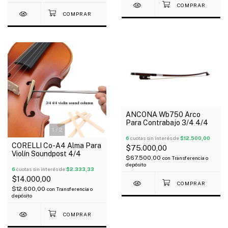
ANCONA Wb750 Arco
Para Contrabajo 3/4 4/4
1
/
2
6
cuotas sin interés de
$12.500,00
CORELLI Co-A4 Alma Para
$75.000,00
Violín Soundpost 4/4
$67.500,00
con
Transferencia o
depósito
6
cuotas sin interés de
$2.333,33
$14.000,00
$12.600,00
con
Transferencia o
depósito