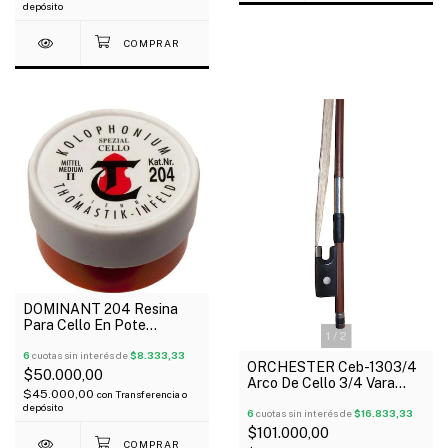
depósito
DOMINANT 204 Resina
Para Cello En Pote
1
/
2
Dosificador Con Paño
6
cuotas sin interés de
$8.333,33
ORCHESTER Ceb-1303/4
$50.000,00
Arco De Cello 3/4 Vara
$45.000,00
con
Transferencia o
Redonda/ Rana De Plástico
depósito
6
cuotas sin interés de
$16.833,33
$101.000,00