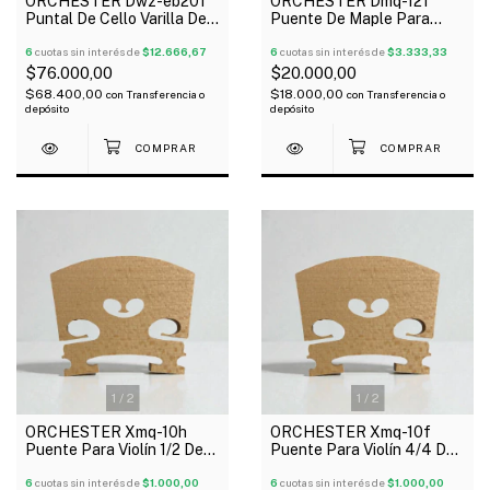
ORCHESTER Dwz-eb20f
ORCHESTER Dmq-12f
Puntal De Cello Varilla De
Puente De Maple Para
Metal 4/4
Cello 4/4
6
cuotas sin interés de
$12.666,67
6
cuotas sin interés de
$3.333,33
$76.000,00
$20.000,00
$68.400,00
$18.000,00
con
Transferencia o
con
Transferencia o
depósito
depósito
1
/
2
1
/
2
ORCHESTER Xmq-10h
ORCHESTER Xmq-10f
Puente Para Violín 1/2 De
Puente Para Violín 4/4 De
Maple
Maple
6
cuotas sin interés de
$1.000,00
6
cuotas sin interés de
$1.000,00