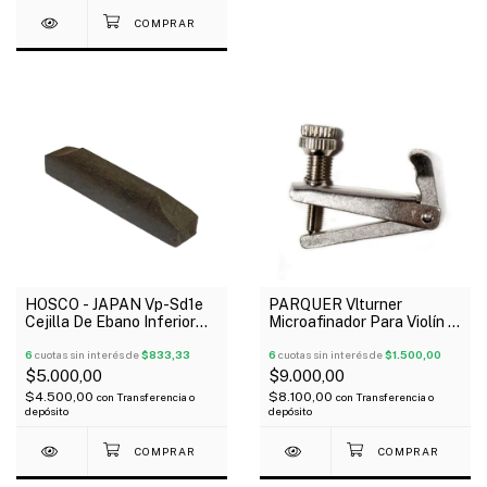
HOSCO - JAPAN Vp-Sd1e
PARQUER Vlturner
Cejilla De Ebano Inferior
Microafinador Para Violín X
Para Violín
Unidad
6
cuotas sin interés de
$833,33
6
cuotas sin interés de
$1.500,00
$5.000,00
$9.000,00
$4.500,00
$8.100,00
con
Transferencia o
con
Transferencia o
depósito
depósito