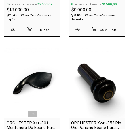
6
cuotas sin interés de
$2.166,67
6
cuotas sin interés de
$1.500,00
$13.000,00
$9.000,00
$11.700,00
$8.100,00
con
Transferencia o
con
Transferencia o
depósito
depósito
1
/
2
ORCHESTER Xst-30f
ORCHESTER Xwn-35f Pin
Mentonera De Ebano Para
Ojo Parisino Ebano Para