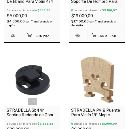
De Ebano Para Violin 4/4
Soporte De Hombro Para
Violín Plástico 3/4 4/4
6
cuotas sin interés de
$833,33
6
cuotas sin interés de
$3.166,67
$5.000,00
$19.000,00
$4.500,00
$17.100,00
con
Transferencia o
con
Transferencia o
depósito
depósito
1
/
2
STRADELLA Sb44r
STRADELLA Pv18 Puente
Sordina Redonda de Goma
Para Violín 1/8 Maple
para Contrabajo
6
cuotas sin interés de
$3.333,33
6
cuotas sin interés de
$1.000,00