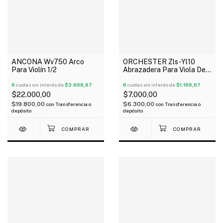
ANCONA Wv750 Arco
ORCHESTER Zls-Yl10
Para Violín 1/2
Abrazadera Para Viola De
15,5" De Una Pieza
6
cuotas sin interés de
$3.666,67
Plateado
6
cuotas sin interés de
$1.166,67
$22.000,00
$7.000,00
$19.800,00
$6.300,00
con
Transferencia o
con
Transferencia o
depósito
depósito