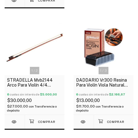
1
/
2
1
/
3
STRADELLA Mvb2144
DADDARIO Vr300 Resina
Arco Para Violín 4/4
Para Violín Viola Natural
Económico
Con Grip Oscuro
6
cuotas sin interés de
$5.000,00
6
cuotas sin interés de
$2.166,67
$30.000,00
$13.000,00
$27.000,00
$11.700,00
con
Transferencia o
con
Transferencia o
depósito
depósito