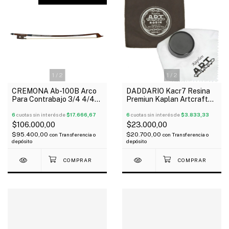
1
/
2
1
/
2
CREMONA Ab-100B Arco
DADDARIO Kacr7 Resina
Para Contrabajo 3/4 4/4
Premiun Kaplan Artcraft
Madera Brazilwood A.
Oscuro Con Funda
Breton
6
cuotas sin interés de
$17.666,67
6
cuotas sin interés de
$3.833,33
$106.000,00
$23.000,00
$95.400,00
$20.700,00
con
Transferencia o
con
Transferencia o
depósito
depósito