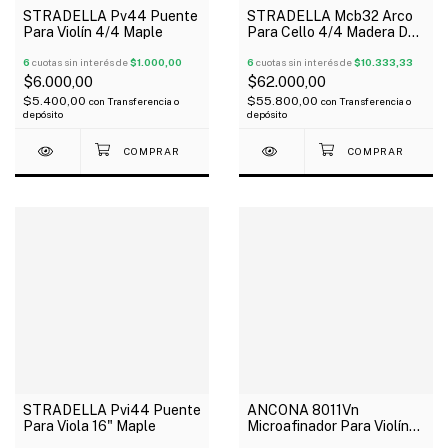
STRADELLA Pv44 Puente
STRADELLA Mcb32 Arco
Para Violín 4/4 Maple
Para Cello 4/4 Madera De
Beechwood
6
cuotas sin interés de
$1.000,00
6
cuotas sin interés de
$10.333,33
$6.000,00
$62.000,00
$5.400,00
$55.800,00
con
Transferencia o
con
Transferencia o
depósito
depósito
STRADELLA Pvi44 Puente
ANCONA 8011Vn
Para Viola 16" Maple
Microafinador Para Violín
4/4 3/4 Metálico X Unidad