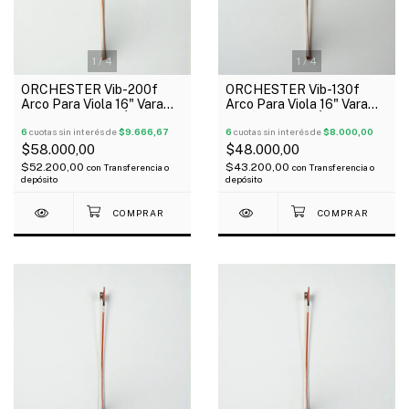
1
/
4
1
/
4
ORCHESTER Vib-200f
ORCHESTER Vib-130f
Arco Para Viola 16" Vara
Arco Para Viola 16" Vara
Octogonal Rana Ébano
Redonda Rana Ébano
6
cuotas sin interés de
$9.666,67
6
cuotas sin interés de
$8.000,00
$58.000,00
$48.000,00
$52.200,00
$43.200,00
con
Transferencia o
con
Transferencia o
depósito
depósito