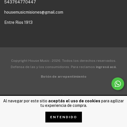
543764770447
housemusicmisiones@gmail.com
Entre Rios 1913
Copyright House Music - 2026. Todos los derechos reservados.
Defensa de las y los consumidores. Para reclamos
ingresá acá.
Botón de arrepentimiento
Al navegar por este sitio
aceptás el uso de cookies
para agilizar
tu experiencia de compra.
ENTENDIDO