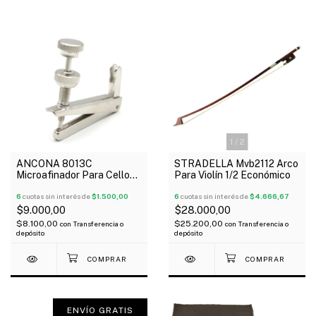
1
/
2
ANCONA 8013C
STRADELLA Mvb2112 Arco
Microafinador Para Cello
Para Violín 1/2 Económico
1/2 1/4 Metálico X Unidad
6
cuotas sin interés de
$1.500,00
6
cuotas sin interés de
$4.666,67
$9.000,00
$28.000,00
$8.100,00
$25.200,00
con
Transferencia o
con
Transferencia o
depósito
depósito
ENVÍO GRATIS