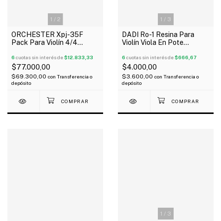
1
/
3
1
/
2
DADI Ro-1 Resina Para
ORCHESTER Xpj-35F
Violín Viola En Pote
Pack Para Violín 4/4
Desoficador Redondo
Clavijas De Ebano
6
cuotas sin interés de
$666,67
Mentonera Cordal Pin
6
cuotas sin interés de
$12.833,33
$4.000,00
$77.000,00
$3.600,00
$69.300,00
con
Transferencia o
con
Transferencia o
depósito
depósito
1
/
3