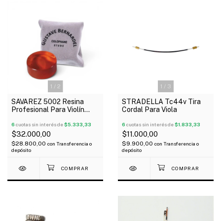
1
/
2
1
/
3
SAVAREZ 5002 Resina
STRADELLA Tc44v Tira
Profesional Para Violín
Cordal Para Viola
Viola Cello Gustave
Bernardel
6
cuotas sin interés de
$5.333,33
6
cuotas sin interés de
$1.833,33
$32.000,00
$11.000,00
$28.800,00
$9.900,00
con
Transferencia o
con
Transferencia o
depósito
depósito