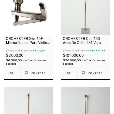
1
/
4
ORCHESTER Xwt-10F
ORCHESTER Ceb-150
Microafinador Para Violin
Arco De Cello 4/4 Vara
Cromado x Unidad
Octagonal Rana De Ébano
6
cuotas sin interés de
$1.166,67
6
cuotas sin interés de
$16.833,33
$7.000,00
$101.000,00
$6.300,00
$90.900,00
con
Transferencia o
con
Transferencia o
depósito
depósito