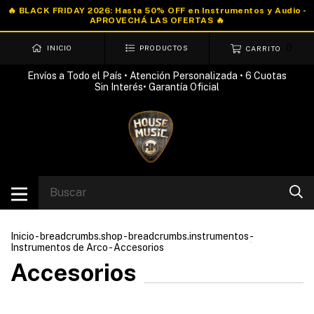
0
INICIO
PRODUCTOS
CARRITO
Envíos a Todo el País • Atención Personalizada • 6 Cuotas
Sin Interés• Garantía Oficial
Inicio
-
breadcrumbs.shop
-
breadcrumbs.instrumentos
-
Instrumentos de Arco
-
Accesorios
Accesorios