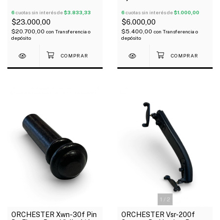
Violin 4/4
Violin 4/4
6
cuotas sin interés de
$3.833,33
6
cuotas sin interés de
$1.000,00
$23.000,00
$6.000,00
$20.700,00
$5.400,00
con
Transferencia o
con
Transferencia o
depósito
depósito
1
/
2
ORCHESTER Xwn-30f Pin
ORCHESTER Vsr-200f