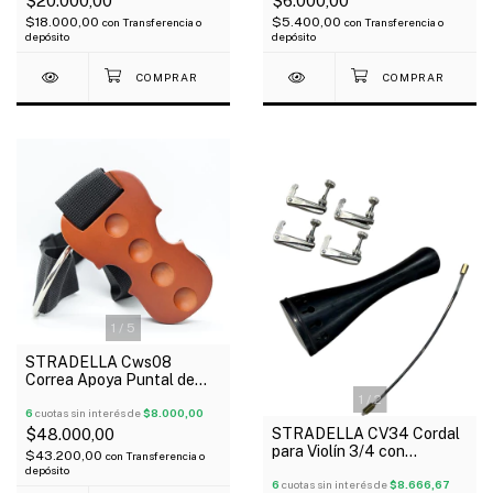
$20.000,00
$6.000,00
$18.000,00
$5.400,00
con
Transferencia o
con
Transferencia o
depósito
depósito
1
/
5
STRADELLA Cws08
Correa Apoya Puntal de
Madera para Cello
1
/
2
Regulable
6
cuotas sin interés de
$8.000,00
STRADELLA CV34 Cordal
$48.000,00
para Violín 3/4 con
$43.200,00
con
Transferencia o
Microafinador y Tira Cordal
depósito
6
cuotas sin interés de
$8.666,67