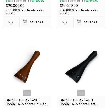
6
cuotas sin interés de
$3.333,33
6
cuotas sin interés de
$2.666,67
$20.000,00
$16.000,00
$18.000,00
$14.400,00
con
Transferencia o
con
Transferencia o
depósito
depósito
1
/
2
1
/
2
ORCHESTER Xlb-20f
ORCHESTER Xlb-10f
Cordal De Madera Boj Para
Cordal De Madera Para
Violín 4/4
Violín 4/4