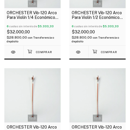
1
/
3
1
/
3
ORCHESTER Vib-120 Arco
ORCHESTER Vib-120 Arco
Para Violín 1/4 Económico
Para Violín 1/2 Económico
Talón De Madera
Talón De Madera
6
cuotas sin interés de
$5.333,33
6
cuotas sin interés de
$5.333,33
$32.000,00
$32.000,00
$28.800,00
$28.800,00
con
Transferencia o
con
Transferencia o
depósito
depósito
1
/
3
1
/
3
ORCHESTER Vib-120 Arco
ORCHESTER Vib-120 Arco