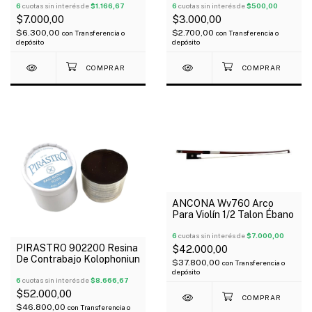
6
cuotas sin interés de
$1.166,67
6
cuotas sin interés de
$500,00
$7.000,00
$3.000,00
$6.300,00
$2.700,00
con
Transferencia o
con
Transferencia o
depósito
depósito
ANCONA Wv760 Arco
Para Violín 1/2 Talon Ébano
6
cuotas sin interés de
$7.000,00
PIRASTRO 902200 Resina
$42.000,00
De Contrabajo Kolophoniun
$37.800,00
con
Transferencia o
depósito
6
cuotas sin interés de
$8.666,67
$52.000,00
$46.800,00
con
Transferencia o