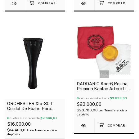
1
/
2
DADDARIO Kacr6 Resina
Premiun Kaplan Artcraft
Clara Con Funda
6
cuotas sin interés de
$3.833,33
ORCHESTER Xlb-30T
$23.000,00
Cordal De Ebano Para
$20.700,00
con
Transferencia o
Violín 3/4
depósito
6
cuotas sin interés de
$2.666,67
$16.000,00
$14.400,00
con
Transferencia o
depósito