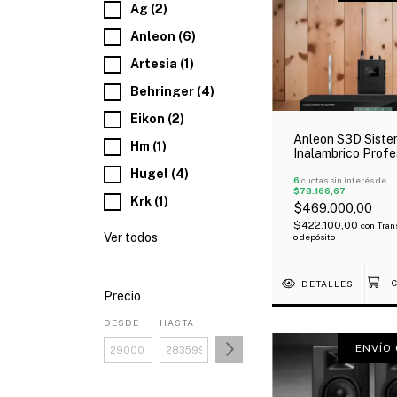
Ag (2)
Anleon (6)
Artesia (1)
Behringer (4)
Eikon (2)
Anleon S3D Sist
Hm (1)
Inalambrico Profe
Digital Kit Para
Hugel (4)
Monitoreo In Ear O
6
cuotas sin interés de
$78.166,67
Krk (1)
$469.000,00
$422.100,00
con
Tran
Ver todos
o depósito
DETALLES
Precio
DESDE
HASTA
ENVÍO 