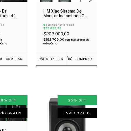
 Bt
HM Xiao Sistema De
tudio 4"
Monitor Inalámbrico Con
 Vias
Auriculares In-Ear Uhf
th
s de
Oferta!
6
cuotas sin interés de
$33.833,33
0
$203.000,00
$182.700,00
on
con
Transferencia
pósito
o depósito
DETALLES
16
%
OFF
25
%
OFF
VÍO GRATIS
ENVÍO GRATIS
Xbt