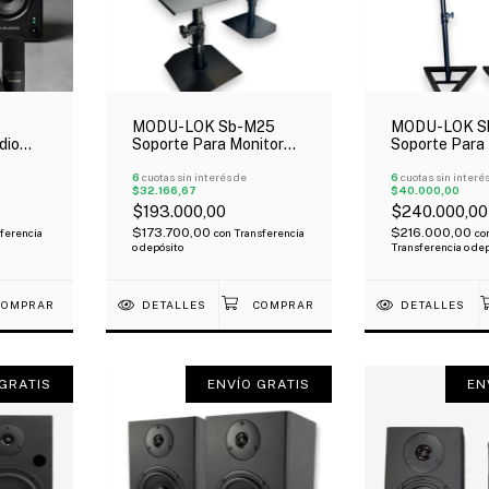
MODU-LOK Sb-M25
MODU-LOK S
dio
Soporte Para Monitor
Soporte Para
ack
De Estudio X Par
De Estudio X 
 Pack
6
cuotas sin interés de
6
cuotas sin interé
$32.166,67
$40.000,00
$193.000,00
$240.000,00
$173.700,00
$216.000,00
ferencia
con
Transferencia
co
o depósito
Transferencia o de
DETALLES
DETALLES
GRATIS
ENVÍO GRATIS
EN