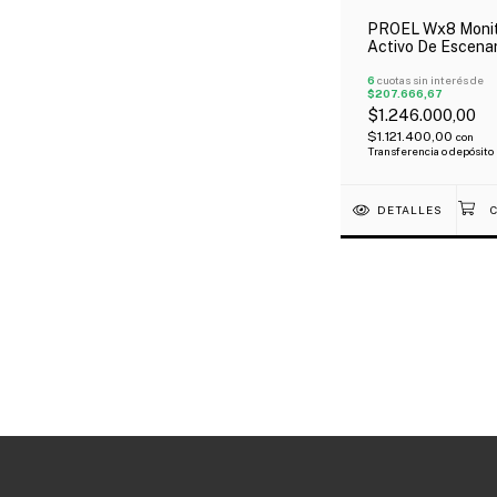
PROEL Wx8 Moni
Activo De Escenar
Coaxial De 2 Vías
Woofer 8" Oferta!
6
cuotas sin interés de
$207.666,67
$1.246.000,00
$1.121.400,00
con
Transferencia o depósito
DETALLES