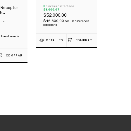
De Estudio X Par
Metálico
6
cuotas sin interés de
 Receptor
$8.666,67
e
$52.000,00
r Bridge
$46.800,00
con
Transferencia
s de
o depósito
Transferencia
DETALLES