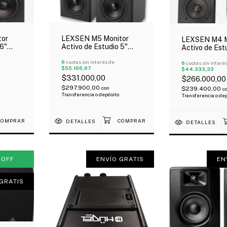
tor
LEXSEN M5 Monitor
LEXSEN M4 M
 6"
Activo de Estudio 5"
Activo de Est
Par
Bluetooth 100W Par
Bluetooth 60
6
cuotas sin interés de
6
cuotas sin interé
$55.166,67
$44.333,33
$331.000,00
$266.000,00
$297.900,00
con
$239.400,00
c
Transferencia o depósito
Transferencia o de
DETALLES
DETALLES
%
OFF
ENVÍO GRATIS
EN
GRATIS