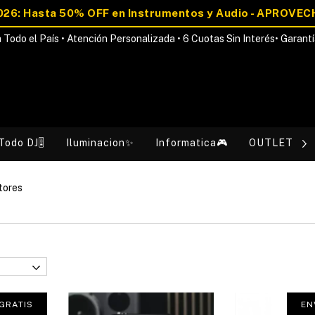
 Todo el País • Atención Personalizada • 6 Cuotas Sin Interés• Garantí
Todo DJ🎚️
Iluminacion✨
Informatica🎮
OUTLET💰
tores
GRATIS
EN