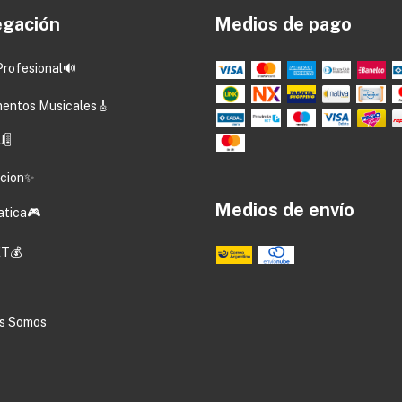
gación
Medios de pago
Profesional🔊
mentos Musicales🎸
🎚️
acion✨
Medios de envío
atica🎮
T💰
s Somos