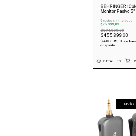
BEHRINGER 1Cb
Monitor Pasivo 5"
Watts Impedancia
Ohms X Par Ofert
6
cuotas sin interés de
$75.999,83
$574.999,00
$455.999,00
$410.399,10
con
Trans
o depósito
DETALLES
ENVÍO 