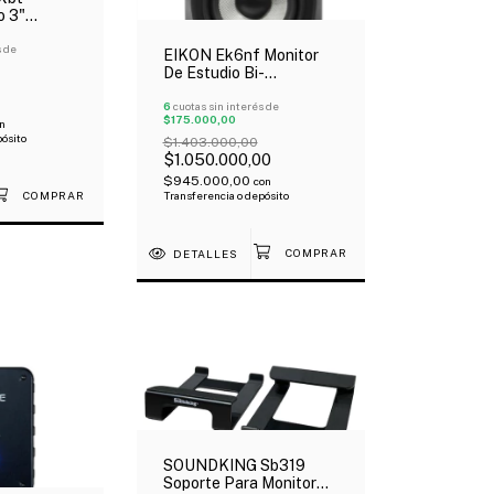
o 3"
no
luetooth
s de
EIKON Ek6nf Monitor
De Estudio Bi-
Amplicado 6.5" 95W X
Par Oferta!
6
cuotas sin interés de
$175.000,00
n
pósito
$1.403.000,00
$1.050.000,00
$945.000,00
con
Transferencia o depósito
DETALLES
SOUNDKING Sb319
Soporte Para Monitor