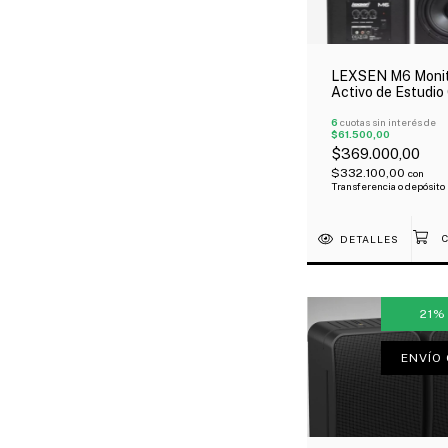
LEXSEN M6 Moni
Activo de Estudio
Bluetooth 100W 
6
cuotas sin interés de
$61.500,00
$369.000,00
$332.100,00
con
Transferencia o depósito
DETALLES
21
ENVÍO 