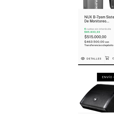
NUX B-7psm Sist
De Monitoreo
Inalámbrico In-Ea
Oferta!
6
cuotas sin interés de
$85.833,33
$515.000,00
$463.500,00
con
Transferencia o depósito
DETALLES
ENVÍO 