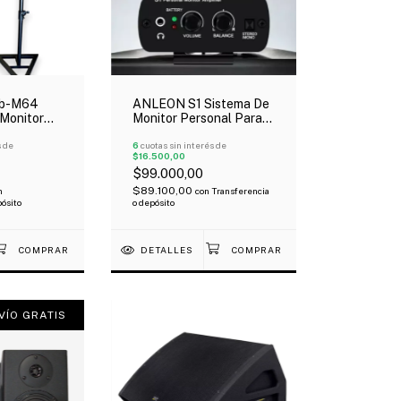
b-M64
ANLEON S1 Sistema De
 Monitor
Monitor Personal Para
Par
Auriculares Xlr Stéreo-
s de
Mono
6
cuotas sin interés de
$16.500,00
$99.000,00
$89.100,00
n
con
Transferencia
pósito
o depósito
DETALLES
VÍO GRATIS