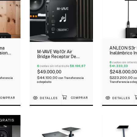
ema
ANLEON S3r 
M-VAVE Wp10r Air
sional
Inalámbrico I
Bridge Receptor De
Auricular Pan
Monitor Inalámbrico De
ferta!
6
cuotas sin interé
Auriculares
6
cuotas sin interés de
$8.166,67
$41.333,33
$49.000,00
$248.000,00
$44.100,00
$223.200,00
sferencia
con
Transferencia
co
o depósito
Transferencia o de
DETALLES
DETALLES
GRATIS