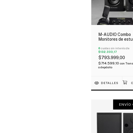
M-AUDIO Combo
Monitores de estu
BX3BT + Kit M-tr
Duo Hd Producer
6
cuotas sin interés de
$132.333,17
$793.999,00
$714.599,10
con
Trans
o depósito
DETALLES
ENVÍO 