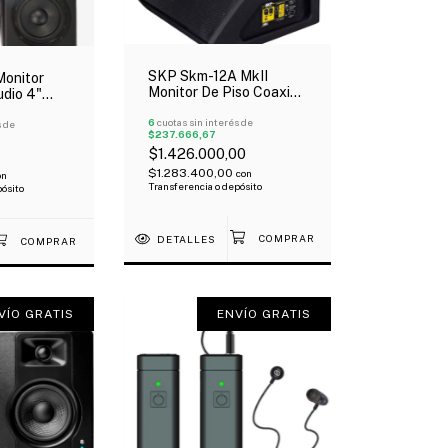
SKP Skm-12A MkII
onitor
Monitor De Piso Coaxial
udio 4"
Activo Woofer 12" Dsp
W Par
1400W
6
cuotas sin interés de
s de
$237.666,67
$1.426.000,00
$1.283.400,00
con
on
Transferencia o depósito
pósito
DETALLES
VÍO GRATIS
ENVÍO GRATIS