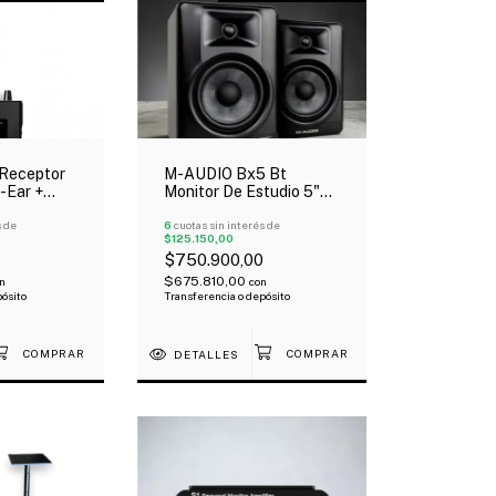
Receptor
M-AUDIO Bx5 Bt
n-Ear +
Monitor De Estudio 5"
talla Lcd
Activo X Par 2 Vias
s de
120W Bluetooth
6
cuotas sin interés de
$125.150,00
$750.900,00
$675.810,00
n
con
pósito
Transferencia o depósito
DETALLES