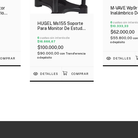
tor
M-VAVE Wp9r
io
Inalámbrico D
Auriculares Ai
6
cuotas sin interé
HUGEL Ms155 Soporte
$10.333,33
Para Monitor De Estudio
$62.000,00
De Aluminio X Par
Regulable Oferta!
6
cuotas sin interés de
$55.800,00
con
$16.666,67
o depósito
$100.000,00
$90.000,00
con
Transferencia
o depósito
DETALLES
DETALLES