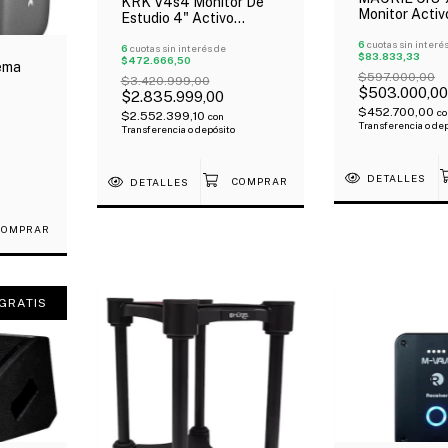
KRK V4s4 Monitor De
Monitor Activ
Estudio 4" Activo
Campo Cerca
Campo Cercano X Par
Multimedia B
6
cuotas sin interé
Oferta!
6
cuotas sin interés de
$83.833,33
Par Oferta!
$472.666,50
ema
$597.000,00
$3.420.999,00
$503.000,00
$2.835.999,00
r
$452.700,00
co
$2.552.399,10
con
Transferencia o de
Transferencia o depósito
DETALLES
DETALLES
GRATIS