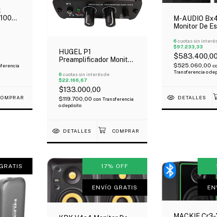
k
 100
M-AUDIO Bx4
 4
Monitor De Es
a!
Activo X Par 2
120W Bluetoo
6
cuotas sin interé
$97.233,33
HUGEL P1
$583.400,0
Preamplificador Monitor
$525.060,00
ferencia
c
De Auricular In Ear 2
Transferencia o de
Entradas Xlr Oferta!
6
cuotas sin interés de
$22.166,67
$133.000,00
DETALLES
$119.700,00
con
Transferencia
o depósito
DETALLES
GRATIS
17
%
OFF
ENVÍO GRATIS
EN
MACKIE Cr3-