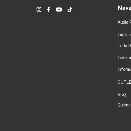
Nave
Audio 
Instru
Todo DJ
Ilumin
Inform
OUTLE
Blog
Quiéne