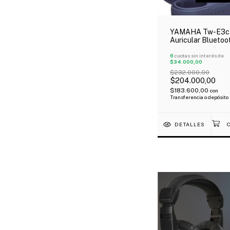
YAMAHA Tw-E3c
Auricular Bluetoo
Blue Oferta!
6
cuotas sin interés de
$34.000,00
$232.000,00
$204.000,00
$183.600,00
con
Transferencia o depósito
DETALLES