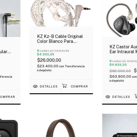
KZ Kz-B Cable Original
Color Blanco Para
Auriculares Kz Tipo B
KZ Castor Aur
6
cuotas sin interés de
ular
Ear Intraural 
$4.333,33
Vías Switch A
$26.000,00
Con Mic
6
cuotas sin interé
$11.833,33
$23.400,00
con
Transferencia
$
o depósito
$82.000,00
$63.900,00
ferencia
con
o depósito
DETALLES
DETALLES