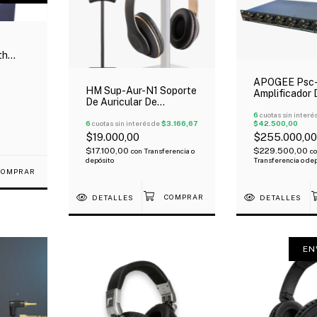
th
APOGEE Psc
HM Sup-Aur-N1 Soporte
Amplificador 
De Auricular De
Auriculares 8
Escritorio ABS Negro O
Oferta!
6
cuotas sin interé
Blanco
6
cuotas sin interés de
$3.166,67
$42.500,00
$19.000,00
$255.000,00
$17.100,00
$229.500,00
con
Transferencia o
c
depósito
Transferencia o de
DETALLES
DETALLES
EN