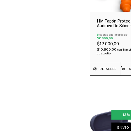
HM Tapón Protec
Auditivo De Silic
Estuche
6
cuotas sin interés de
$2.000,00
$12.000,00
$10.800,00
con
Trans
o depósito
DETALLES
12
ENVÍO 