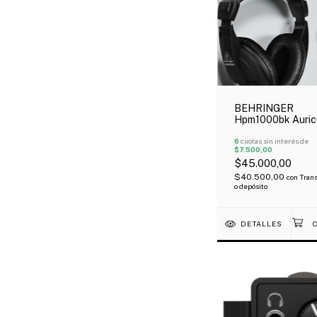
BEHRINGER
Hpm1000bk Auric
Cerrado Multiuso
Profesional Dj
6
cuotas sin interés de
$7.500,00
$45.000,00
$40.500,00
con
Trans
o depósito
DETALLES