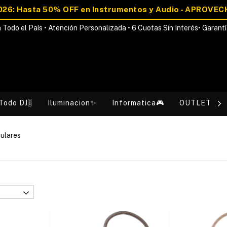
 Todo el País • Atención Personalizada • 6 Cuotas Sin Interés• Garantí
Todo DJ🎚️
Iluminacion✨
Informatica🎮
OUTLET💰
culares