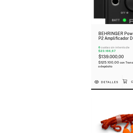
BEHRINGER Powe
P2 Amplificador 
Auriculares Monito
Ear Xlr
6
cuotas sin interés de
$23.166,67
$139.000,00
$125.100,00
con
Trans
o depósito
DETALLES