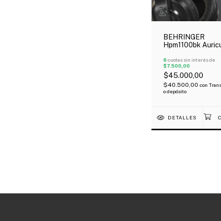
BEHRINGER
Hpm1100bk Auricu
Cerrado Profesio
Negro
6
cuotas sin interés de
$7.500,00
$45.000,00
$40.500,00
con
Trans
o depósito
DETALLES