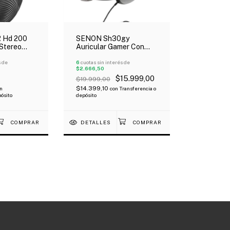
 Hd 200
SENON Sh30gy
 Stereo
Auricular Gamer Con
rado
Micrófono Gris Oferta!
ble 2 Mts
s de
6
cuotas sin interés de
$2.666,50
$15.999,00
$19.999,00
$14.399,10
n
con
Transferencia o
pósito
depósito
DETALLES