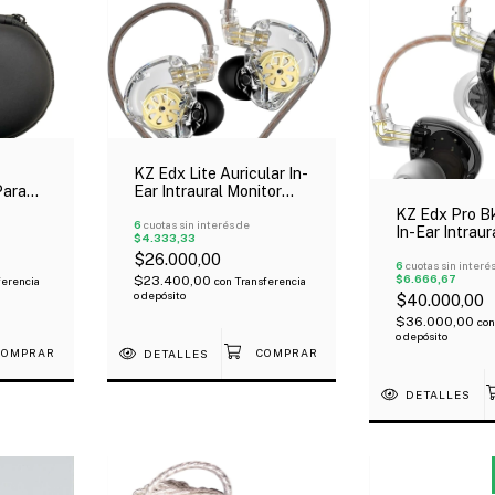
KZ Edx Lite Auricular In-
Para
Ear Intraural Monitor
r Kz
Gamer Hifi
KZ Edx Pro Bk
6
cuotas sin interés de
In-Ear Intraur
$4.333,33
1 Driver 2 Vías
$26.000,00
6
cuotas sin interé
$6.666,67
$23.400,00
ferencia
con
Transferencia
o depósito
$40.000,00
$36.000,00
con
o depósito
DETALLES
DETALLES