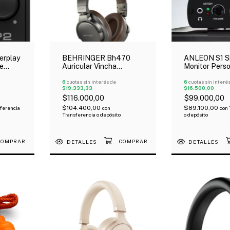
rplay
BEHRINGER Bh470
ANLEON S1 S
De
Auricular Vincha
Monitor Perso
r In-
Profesional Cerrado De
Auriculares X
Estudio
6
cuotas sin interés de
Mono
6
cuotas sin interé
$19.333,33
$16.500,00
$116.000,00
$99.000,00
$104.400,00
$89.100,00
ferencia
con
con
Transferencia o depósito
o depósito
DETALLES
DETALLES