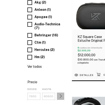
Akg (2)
Anleon (1)
Apogee (1)
Audio-Technica
(7)
Behringer (16)
KZ Square Case
Estuche Original 
Ctm (1)
Auriculares In-Ea
Con Cierre
6
cuotas sin interés de
Hercules (2)
$2.000,00
$12.000,00
Hm (2)
$10.800,00
con
Trans
o depósito
Ver todos
DETALLES
Precio
DESDE
HASTA