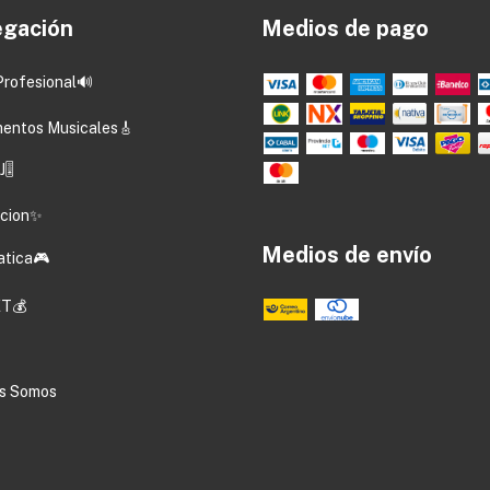
gación
Medios de pago
Profesional🔊
mentos Musicales🎸
🎚️
acion✨
Medios de envío
atica🎮
T💰
s Somos