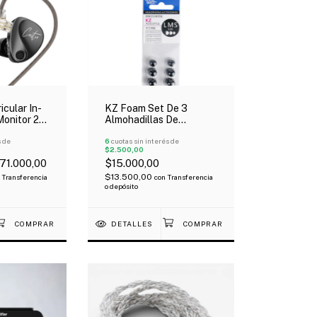
icular In-
KZ Foam Set De 3
Monitor 2
Almohadillas De
finacion
Reemplazo Para
s de
Auriculares In-Ear
6
cuotas sin interés de
$2.500,00
71.000,00
$15.000,00
$13.500,00
Transferencia
con
Transferencia
o depósito
DETALLES