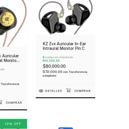
KZ Zvx Auricular In-Ear
Intraural Monitor Pin C
 Auricular
6
cuotas sin interés de
al Monitor
$13.333,33
 Pin C
$80.000,00
s de
$72.000,00
con
Transferencia
o depósito
Transferencia
DETALLES
13
%
OFF