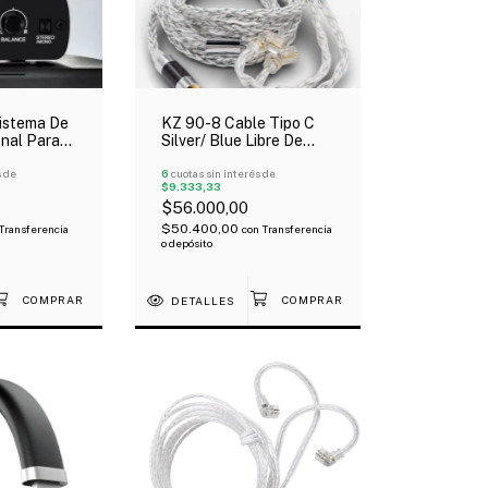
istema De
KZ 90-8 Cable Tipo C
nal Para
Silver/ Blue Libre De
lr Stéreo-
Oxigeno Para In-Ear
s de
784 Hilos
6
cuotas sin interés de
$9.333,33
$56.000,00
$50.400,00
Transferencia
con
Transferencia
o depósito
DETALLES