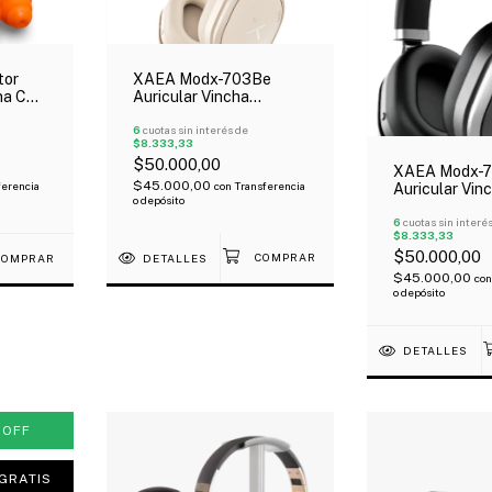
XAEA Modx-703Be
tor
Auricular Vincha
ona Con
Radiance Bluetooth 5.0
Inalámbrico Beige
6
cuotas sin interés de
$8.333,33
$50.000,00
XAEA Modx-
$45.000,00
con
Transferencia
ferencia
Auricular Vin
o depósito
Radiance Blu
Inalámbrico 
6
cuotas sin interé
$8.333,33
$50.000,00
DETALLES
$45.000,00
con
o depósito
DETALLES
%
OFF
GRATIS