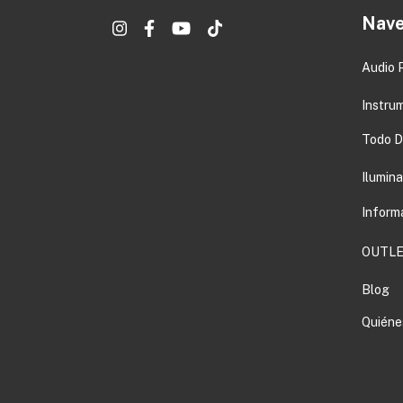
Nave
Audio 
Instru
Todo DJ
Ilumin
Inform
OUTLE
Blog
Quiéne