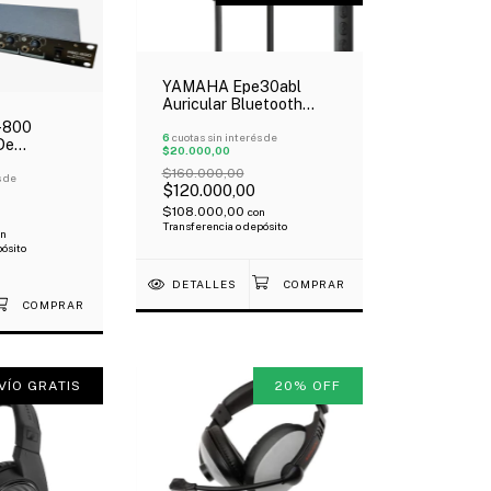
YAMAHA Epe30abl
Auricular Bluetooth
Inalámbricos In Ear
-800
Negro Oferta!
6
cuotas sin interés de
De
$20.000,00
 Canales
$160.000,00
s de
$120.000,00
$108.000,00
con
Transferencia o depósito
on
pósito
DETALLES
VÍO GRATIS
20
%
OFF