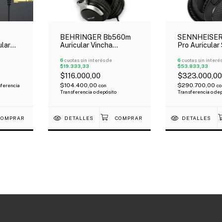
BEHRINGER Bb560m
SENNHEISER
lar
Auricular Vincha
Pro Auricular
nal
Bluetooth Con
Dinámico Cer
Micrófono Gamer
6
cuotas sin interés de
Supraaural Ca
6
cuotas sin interé
$19.333,33
$53.833,33
Oferta!
$116.000,00
$323.000,00
$104.400,00
$290.700,00
ferencia
con
co
Transferencia o depósito
Transferencia o de
DETALLES
DETALLES