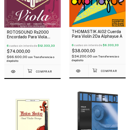
THOMASTIK Al02 Cuerda
ROTOSOUND Rs2000
Para Violín 2Da Alphayue A
Encordado Para Viola
Chrome Flatwound 14-43
6
cuotas sin interés de
$6.333,33
6
cuotas sin interés de
$12.333,33
$38.000,00
$74.000,00
$34.200,00
con
Transferencia o
$66.600,00
con
Transferencia o
depósito
depósito