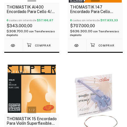
THOMASTIK Al400
THOMASTIK 147
Encordado Para Cello 4/4
Encordado Para Cello
Alphayue
Dominant 4/4
6
cuotas sin interés de
$57.166,67
6
cuotas sin interés de
$117.833,33
$343.000,00
$707.000,00
$308.700,00
$636.300,00
con
Transferencia o
con
Transferencia o
depósito
depósito
1
/
2
THOMASTIK 15 Encordado
Para Violín Superflexible