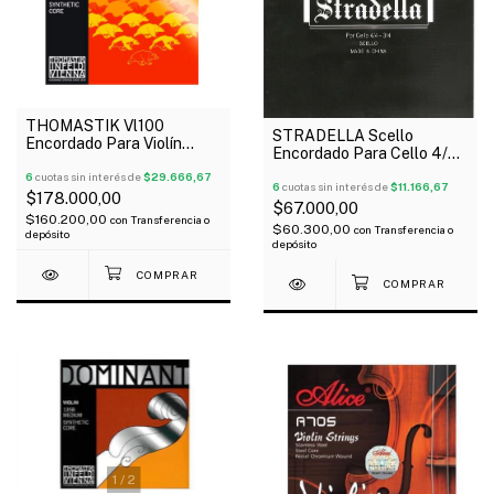
THOMASTIK Vl100
STRADELLA Scello
Encordado Para Violín
Encordado Para Cello 4/4
Vision Synthetic Core
Con 1Ra Y 2Da Extra!
Medium 4/4
6
cuotas sin interés de
$29.666,67
6
cuotas sin interés de
$11.166,67
$178.000,00
$67.000,00
$160.200,00
con
Transferencia o
$60.300,00
con
Transferencia o
depósito
depósito
1
/
2