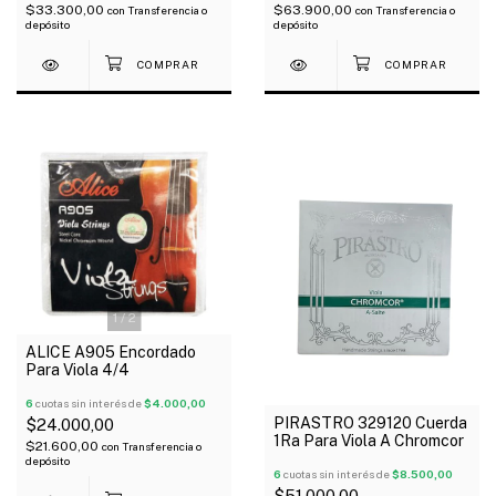
$33.300,00
$63.900,00
con
Transferencia o
con
Transferencia o
depósito
depósito
1
/
2
ALICE A905 Encordado
Para Viola 4/4
6
cuotas sin interés de
$4.000,00
PIRASTRO 329120 Cuerda
$24.000,00
1Ra Para Viola A Chromcor
$21.600,00
con
Transferencia o
depósito
6
cuotas sin interés de
$8.500,00
$51.000,00