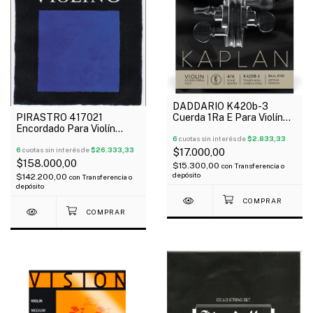
DADDARIO K420b-3
PIRASTRO 417021
Cuerda 1Ra E Para Violín
Encordado Para Violín
Kaplan Golden Spiral Cabo
Violino 4/4
En Bola
6
cuotas sin interés de
$2.833,33
6
cuotas sin interés de
$26.333,33
$17.000,00
$158.000,00
$15.300,00
con
Transferencia o
depósito
$142.200,00
con
Transferencia o
depósito