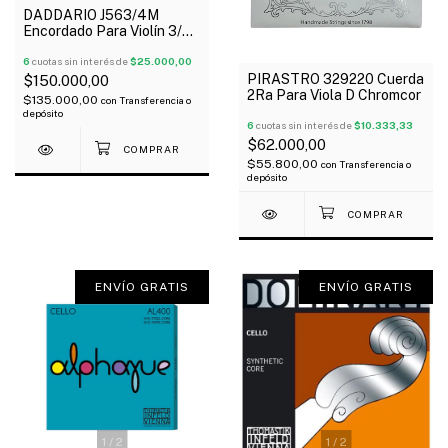
DADDARIO J563/4M
Encordado Para Violín 3/4
Proarte Steel Medium
Oferta!
6
cuotas sin interés de
$25.000,00
PIRASTRO 329220 Cuerda
$150.000,00
2Ra Para Viola D Chromcor
$135.000,00
con
Transferencia o
depósito
6
cuotas sin interés de
$10.333,33
$62.000,00
$55.800,00
con
Transferencia o
depósito
ENVÍO GRATIS
ENVÍO GRATIS
1
/
2
1
/
2