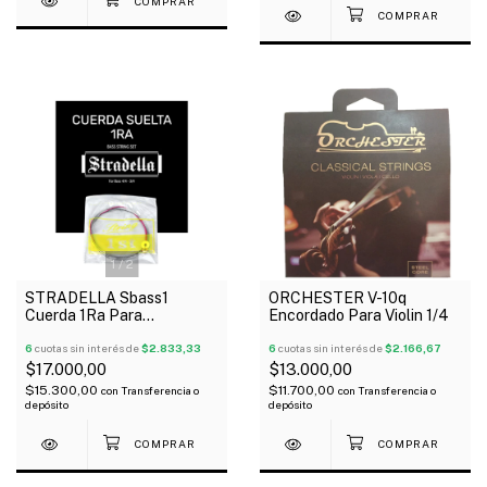
1
/
2
STRADELLA Sbass1
ORCHESTER V-10q
Cuerda 1Ra Para
Encordado Para Violin 1/4
Contrabajo 4/4 3/4
6
cuotas sin interés de
$2.833,33
6
cuotas sin interés de
$2.166,67
$17.000,00
$13.000,00
$15.300,00
$11.700,00
con
Transferencia o
con
Transferencia o
depósito
depósito