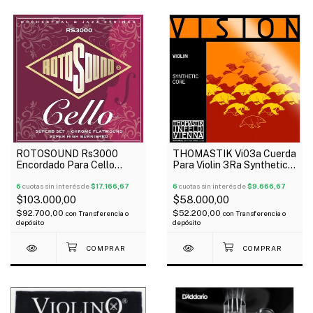
ROTOSOUND Rs3000
THOMASTIK Vi03a Cuerda
Encordado Para Cello
Para Violin 3Ra Synthetic
Chrome Flatwound 22 33
Core Medium Vision
47 63
6
cuotas sin interés de
$17.166,67
6
cuotas sin interés de
$9.666,67
$103.000,00
$58.000,00
$92.700,00
$52.200,00
con
Transferencia o
con
Transferencia o
depósito
depósito