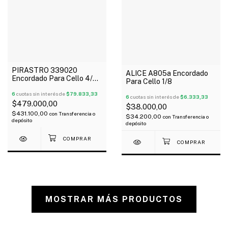
PIRASTRO 339020
ALICE A805a Encordado
Encordado Para Cello 4/4
Para Cello 1/8
Chromcor
6
cuotas sin interés de
$79.833,33
6
cuotas sin interés de
$6.333,33
$479.000,00
$38.000,00
$431.100,00
con
Transferencia o
$34.200,00
con
Transferencia o
depósito
depósito
MOSTRAR MÁS PRODUCTOS