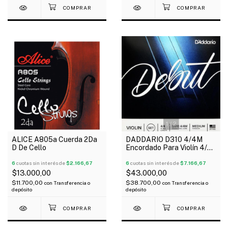
1
/
2
ALICE A805a Cuerda 2Da
DADDARIO D310 4/4M
D De Cello
Encordado Para Violín 4/4
Debut Tensión Media
6
cuotas sin interés de
$2.166,67
6
cuotas sin interés de
$7.166,67
$13.000,00
$43.000,00
$11.700,00
$38.700,00
con
Transferencia o
con
Transferencia o
depósito
depósito