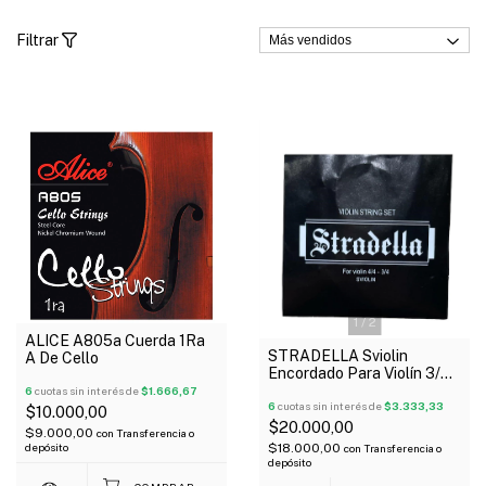
Filtrar
1
/
2
ALICE A805a Cuerda 1Ra
STRADELLA Sviolin
A De Cello
Encordado Para Violín 3/4
4/4 Doble 1Ra Y 2Da
6
cuotas sin interés de
$1.666,67
Regalo
6
cuotas sin interés de
$3.333,33
$10.000,00
$20.000,00
$9.000,00
con
Transferencia o
$18.000,00
depósito
con
Transferencia o
depósito