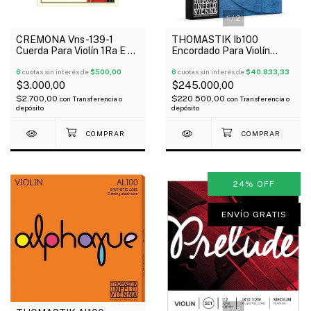
1
/
2
CREMONA Vns-139-1
THOMASTIK Ib100
Cuerda Para Violín 1Ra E X
Encordado Para Violín
Unidad A.Breton
Infield Blue 4/4
6
cuotas sin interés de
$500,00
6
cuotas sin interés de
$40.833,33
$3.000,00
$245.000,00
$2.700,00
$220.500,00
con
Transferencia o
con
Transferencia o
depósito
depósito
24
%
OFF
ENVÍO GRATIS
1
/
2