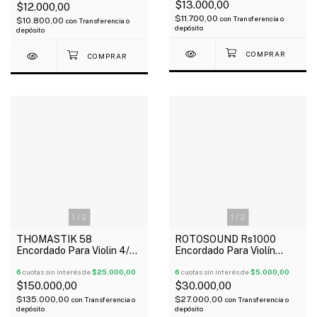
$13.000,00
$12.000,00
$11.700,00
con
Transferencia o
$10.800,00
con
Transferencia o
depósito
depósito
1
/
2
1
/
2
THOMASTIK 58
ROTOSOUND Rs1000
Encordado Para Violin 4/4
Encordado Para Violín
Solid Steel Core Prazision
Silver Wound 10-30
6
cuotas sin interés de
$25.000,00
6
cuotas sin interés de
$5.000,00
$150.000,00
$30.000,00
$135.000,00
$27.000,00
con
Transferencia o
con
Transferencia o
depósito
depósito