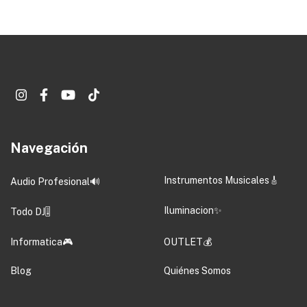
Navegación
Instrumentos Musicales🎸
Audio Profesional🔊
Iluminacion✨
Todo DJ🎚️
Informatica🎮
OUTLET💰
Blog
Quiénes Somos