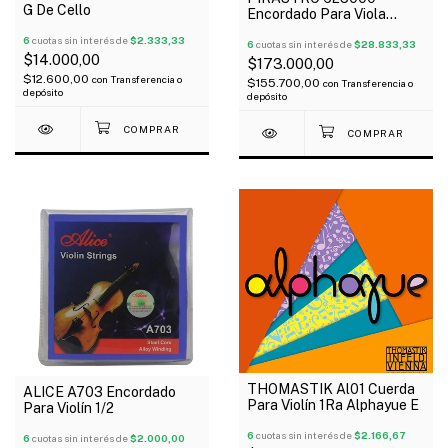
G De Cello
Encordado Para Viola
Piranito
6
cuotas sin interés de
$2.333,33
6
cuotas sin interés de
$28.833,33
$14.000,00
$173.000,00
$12.600,00
con
Transferencia o
$155.700,00
con
Transferencia o
depósito
depósito
THOMASTIK Al01 Cuerda
ALICE A703 Encordado
Para Violín 1Ra Alphayue E
Para Violín 1/2
6
cuotas sin interés de
$2.166,67
6
cuotas sin interés de
$2.000,00