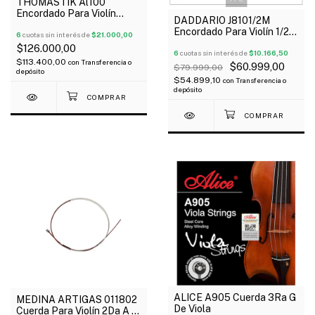
THOMASTIK Al100
Encordado Para Violín
DADDARIO J8101/2M
Alphayue 4/4
Encordado Para Violín 1/2
6
cuotas sin interés de
$21.000,00
Prelude Medium Outlet!
$126.000,00
6
cuotas sin interés de
$10.166,50
$113.400,00
con
Transferencia o
$60.999,00
$79.999,00
depósito
$54.899,10
con
Transferencia o
depósito
ALICE A905 Cuerda 3Ra G
MEDINA ARTIGAS 011802
De Viola
Cuerda Para Violín 2Da A X