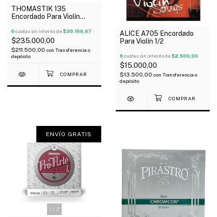
THOMASTIK 135
Encordado Para Violín
Dominant Set 4/4
6
cuotas sin interés de
$39.166,67
ALICE A705 Encordado
$235.000,00
Para Violín 1/2
$211.500,00
con
Transferencia o
6
cuotas sin interés de
$2.500,00
depósito
$15.000,00
$13.500,00
con
Transferencia o
depósito
ENVÍO GRATIS
1
/
2