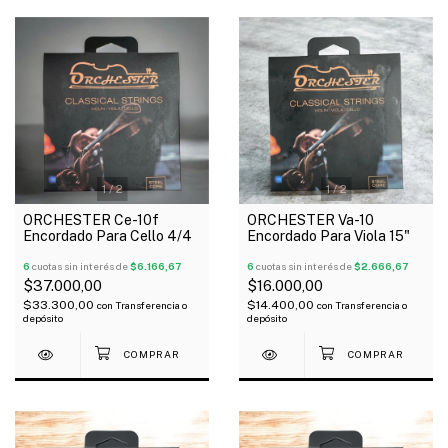
1
/
2
1
/
2
ORCHESTER Ce-10f
ORCHESTER Va-10
Encordado Para Cello 4/4
Encordado Para Viola 15"
6
cuotas sin interés de
$6.166,67
6
cuotas sin interés de
$2.666,67
$37.000,00
$16.000,00
$33.300,00
$14.400,00
con
Transferencia o
con
Transferencia o
depósito
depósito