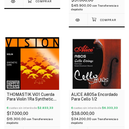
$45.900,00
con
Transferencia o
depósito
THOMASTIK Vi01 Cuerda
ALICE A805a Encordado
Para Violin 1Ra Synthetic
Para Cello 1/2
Core Medium Vision
6
cuotas sin interés de
$2.833,33
6
cuotas sin interés de
$6.333,33
$17.000,00
$38.000,00
$15.300,00
$34.200,00
con
Transferencia o
con
Transferencia o
depósito
depósito