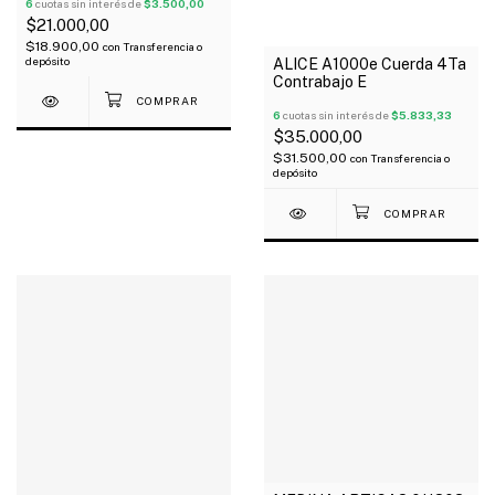
Regalo!
6
cuotas sin interés de
$3.500,00
$21.000,00
$18.900,00
con
Transferencia o
depósito
ALICE A1000e Cuerda 4Ta
Contrabajo E
6
cuotas sin interés de
$5.833,33
$35.000,00
$31.500,00
con
Transferencia o
depósito