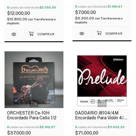
Unidad
6
cuotas sin interés de
$1.166,67
6
cuotas sin interés de
$2.000,00
$7.000,00
$12.000,00
$6.300,00
con
Transferencia o
$10.800,00
con
Transferencia o
depósito
depósito
1
/
2
1
/
2
ORCHESTER Ce-10H
DADDARIO J8104/4M
Encordado Para Cello 1/2
Encordado Para Violín 4/4
Prelude Medium
6
cuotas sin interés de
$6.166,67
6
cuotas sin interés de
$11.833,33
$37.000,00
$71.000,00