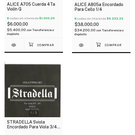
ALICE A705 Cuerda 4Ta
ALICE A805a Encordado
Violín G
Para Cello 1/4
6
cuotas sin interés de
$1.000,00
6
cuotas sin interés de
$6.333,33
$6.000,00
$38.000,00
$5.400,00
$34.200,00
con
Transferencia o
con
Transferencia o
depósito
depósito
1
/
3
STRADELLA Sviola
Encordado Para Viola 3/4
4/4 Doble 1Ra Y 2Da