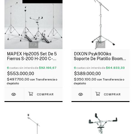
1
/
3
1
/
3
MAPEX Hp2005 Set De 5
DIXON Psyk900iks
Fierros S-200 H-200 C-
Soporte De Platillo Boom
200 B-200 P-200 Oferta!
Reforzado Serie K
6
cuotas sin interés de
$92.166,67
6
cuotas sin interés de
$64.833,33
$553.000,00
$389.000,00
$497.700,00
$350.100,00
con
Transferencia o
con
Transferencia o
depósito
depósito