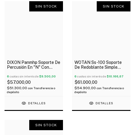
SIN STOCK
SIN STOCK
DIXON Panmhp Soporte De
WOTAN Ss-100 Soporte
Percusión En "N" Con
De Redoblante Simple
Clamp
Standar
6
cuotas sin interés de
$9.500,00
6
cuotas sin interés de
$10.166,67
$57.000,00
$61.000,00
$51.300,00
$54.900,00
con
Transferencia o
con
Transferencia o
depósito
depósito
DETALLES
DETALLES
SIN STOCK