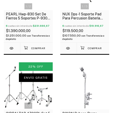
1
/
2
1
/
5
PEARL Hwp-830 Set De
NUX Dps-1 Soporte Pad
Fierros 5 Soportes P-930
Para Percusion Batería
Demonator Oferta!
Electrónica
6
cuotas sin interés de
$231.666,67
6
cuotas sin interés de
$19.916,67
$1.390.000,00
$119.500,00
$1.251.000,00
$107.550,00
con
Transferencia o
con
Transferencia o
depósito
depósito
22
%
OFF
ENVÍO GRATIS
1
/
2