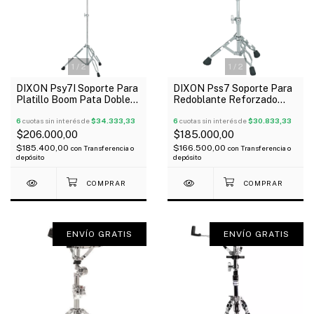
1
/
2
1
/
2
DIXON Psy7I Soporte Para
DIXON Pss7 Soporte Para
Platillo Boom Pata Doble
Redoblante Reforzado
Reforzado
Oferta!
6
cuotas sin interés de
$34.333,33
6
cuotas sin interés de
$30.833,33
$206.000,00
$185.000,00
$185.400,00
$166.500,00
con
Transferencia o
con
Transferencia o
depósito
depósito
ENVÍO GRATIS
ENVÍO GRATIS