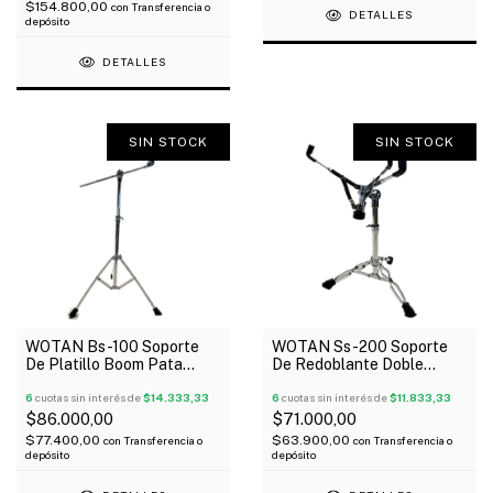
$154.800,00
con
Transferencia o
DETALLES
depósito
DETALLES
SIN STOCK
SIN STOCK
WOTAN Bs-100 Soporte
WOTAN Ss-200 Soporte
De Platillo Boom Pata
De Redoblante Doble
Simple
Standar
6
cuotas sin interés de
$14.333,33
6
cuotas sin interés de
$11.833,33
$86.000,00
$71.000,00
$77.400,00
$63.900,00
con
Transferencia o
con
Transferencia o
depósito
depósito