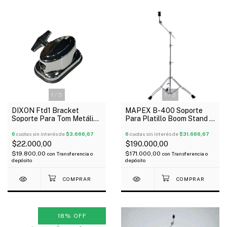
1
/
5
1
/
3
DIXON Ftd1 Bracket
MAPEX B-400 Soporte
Soporte Para Tom Metálico
Para Platillo Boom Stand 3
Por Unidad
Tramos Reforzado
6
cuotas sin interés de
$3.666,67
6
cuotas sin interés de
$31.666,67
$22.000,00
$190.000,00
$19.800,00
$171.000,00
con
Transferencia o
con
Transferencia o
depósito
depósito
18
%
OFF