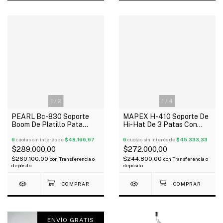
1
/
2
1
/
4
PEARL Bc-830 Soporte
MAPEX H-410 Soporte De
Boom De Platillo Pata
Hi-Hat De 3 Patas Con
Doble Uni-Lock System
Refuerzo Doble
Tilter
6
cuotas sin interés de
$48.166,67
6
cuotas sin interés de
$45.333,33
$289.000,00
$272.000,00
$260.100,00
$244.800,00
con
Transferencia o
con
Transferencia o
depósito
depósito
ENVÍO GRATIS