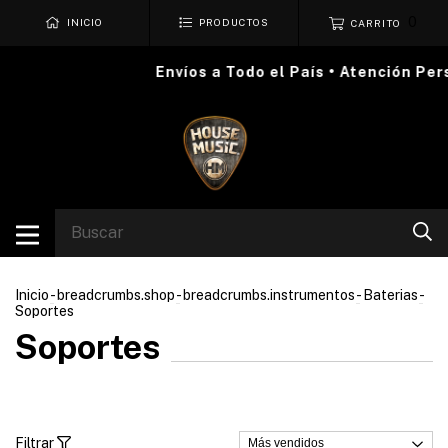
0
INICIO
PRODUCTOS
CARRITO
Envíos a Todo el País • Atención Perso
Inicio
-
breadcrumbs.shop
-
breadcrumbs.instrumentos
-
Baterias
-
Soportes
Soportes
Filtrar