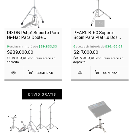
1
/
4
DIXON Pshp1 Soporte Para
PEARL B-50 Soporte
Hi-Hat Pata Doble
Boom Para Platillo Dos
Reforzado
Tramos + Extensión Pata
6
cuotas sin interés de
$39.833,33
Doble
6
cuotas sin interés de
$36.166,67
$239.000,00
$217.000,00
$215.100,00
$195.300,00
con
Transferencia o
con
Transferencia o
depósito
depósito
ENVÍO GRATIS