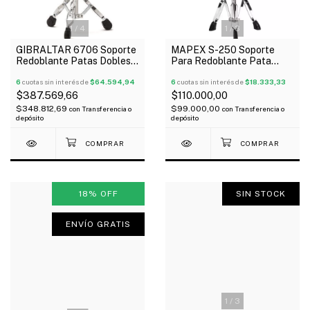
1
/
4
1
/
3
GIBRALTAR 6706 Soporte
MAPEX S-250 Soporte
Redoblante Patas Dobles
Para Redoblante Pata
Memoria De Ajuste Oferta!
Doble Cromado
6
cuotas sin interés de
$64.594,94
6
cuotas sin interés de
$18.333,33
$387.569,66
$110.000,00
$348.812,69
$99.000,00
con
Transferencia o
con
Transferencia o
depósito
depósito
18
%
OFF
SIN STOCK
ENVÍO GRATIS
1
/
3