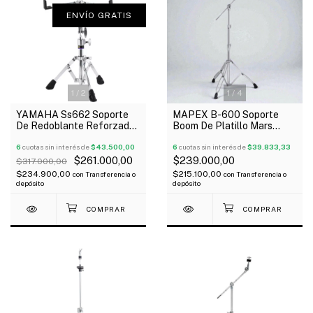
ENVÍO GRATIS
1
/
2
1
/
4
YAMAHA Ss662 Soporte
MAPEX B-600 Soporte
De Redoblante Reforzado
Boom De Platillo Mars
Oferta!
Series Pata Doble 3
6
cuotas sin interés de
$43.500,00
Tramos
6
cuotas sin interés de
$39.833,33
$261.000,00
$239.000,00
$317.000,00
$234.900,00
$215.100,00
con
Transferencia o
con
Transferencia o
depósito
depósito