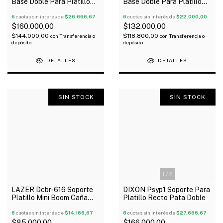
Base Doble Para Platillo
Base Doble Para Platillo
Con Brazo Jirafa
Con Brazo Jirafa
Reforzado
6
cuotas sin interés de
$26.666,67
6
cuotas sin interés de
$22.000,00
$160.000,00
$132.000,00
$144.000,00
$118.800,00
con
Transferencia o
con
Transferencia o
depósito
depósito
DETALLES
DETALLES
SIN STOCK
SIN STOCK
1
/
2
LAZER Dcbr-616 Soporte
DIXON Psyp1 Soporte Para
Platillo Mini Boom Caña
Platillo Recto Pata Doble
Fina
6
cuotas sin interés de
$14.166,67
6
cuotas sin interés de
$27.666,67
$85.000,00
$166.000,00