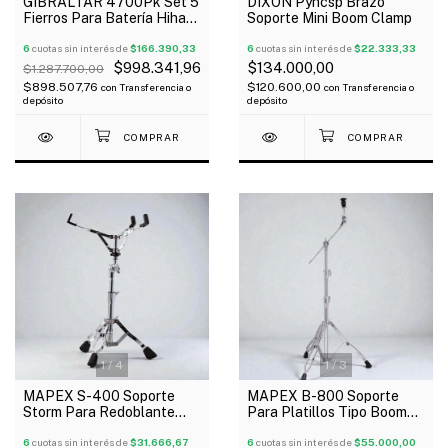
GIBRALTAR 4700Pk Set 5
DIXON Pyhcsp Brazo
Fierros Para Batería Hihat
Soporte Mini Boom Clamp
Redoblante Boom Recto
Pedal Oferta!
6
cuotas sin interés de
$166.390,33
6
cuotas sin interés de
$22.333,33
$998.341,96
$134.000,00
$1.287.700,00
$898.507,76
$120.600,00
con
Transferencia o
con
Transferencia o
depósito
depósito
1
/
4
1
/
3
MAPEX S-400 Soporte
MAPEX B-800 Soporte
Storm Para Redoblante
Para Platillos Tipo Boom
Pata Doble Reforzado
Armony Pata Doble
Oferta!
6
cuotas sin interés de
$31.666,67
Cromado
6
cuotas sin interés de
$55.000,00