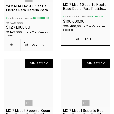
1
/
2
MXP Mspr1 Soporte Recto
YAMAHA Hw680 Set De 5
Base Doble Para Platillo
Fierros Para Batería Pata
De Batería
Simple Oferta!
6
cuotas sin interés de
$17.666,67
6
cuotas sin interés de
$211.833,33
$106.000,00
$1.543.000,00
$95.400,00
con
Transferencia o
$1.271.000,00
depósito
$1.143.900,00
con
Transferencia o
depósito
DETALLES
SIN STOCK
SIN STOCK
1
/
2
1
/
2
MXP Mspb2 Soporte Boom
MXP Mspb1 Soporte Boom