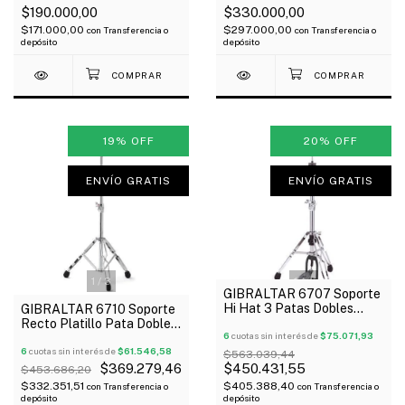
$190.000,00
$330.000,00
$171.000,00
$297.000,00
con
Transferencia o
con
Transferencia o
depósito
depósito
19
%
OFF
20
%
OFF
ENVÍO GRATIS
ENVÍO GRATIS
1
/
3
1
/
4
GIBRALTAR 6707 Soporte
Hi Hat 3 Patas Dobles
GIBRALTAR 6710 Soporte
Giratorias Memoria De
Recto Platillo Pata Doble 3
Ajuste Oferta!
6
cuotas sin interés de
$75.071,93
Tramos Oferta!
6
cuotas sin interés de
$61.546,58
$563.039,44
$369.279,46
$450.431,55
$453.686,20
$332.351,51
$405.388,40
con
Transferencia o
con
Transferencia o
depósito
depósito