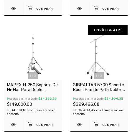
ENVÍO GRATIS
1
/
3
1
/
3
MAPEX H-250 Soporte De
GIBRALTAR 5709 Soporte
Hi-Hat Pata Doble
Boom Platillo Pata Doble 3
Cromado
Tramos Oferta!
6
cuotas sin interés de
$24.833,33
6
cuotas sin interés de
$54.904,35
$149.000,00
$329.426,08
$134.100,00
$296.483,47
con
Transferencia o
con
Transferencia o
depósito
depósito