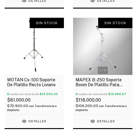
DETALLES
DETALLES
SIN STOCK
SIN STOCK
1
/
4
WOTAN Cs-100 Soporte
MAPEX B-250 Soporte
De Platillo Recto Liviano
Boom De Platillo Pata
Doble 2 Tramos
6
cuotas sin interés de
$13.500,00
6
cuotas sin interés de
$19.666,67
$81.000,00
$118.000,00
$72.900,00
$106.200,00
con
Transferencia o
con
Transferencia o
depósito
depósito
DETALLES
DETALLES